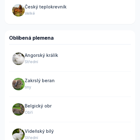
Český teplokrevník
Velké
Oblíbená plemena
Angorský králík
Střední
Zakrslý beran
tiny
Belgický obr
Obří
Vídeňský bílý
Střední