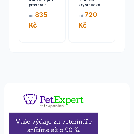
Nutri Mix pro
Glukoza
prasata a
krystalická
selata 20kg
/dextróza
835
720
monohydr/5kg
od
od
Kč
Kč