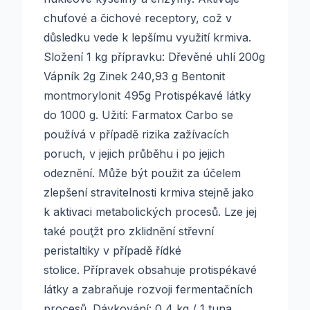
chuťové a čichové receptory, což v
důsledku vede k lepšímu využití krmiva.
Složení 1 kg přípravku: Dřevěné uhlí 200g
Vápník 2g Zinek 240,93 g Bentonit
montmorylonit 495g Protispékavé látky
do 1000 g. Užití: Farmatox Carbo se
používá v případě rizika zažívacích
poruch, v jejich průběhu i po jejich
odeznění. Může být použit za účelem
zlepšení stravitelnosti krmiva stejně jako
k aktivaci metabolických procesů. Lze jej
také pouţžt pro zklidnění střevní
peristaltiky v případě řídké
stolice. Přípravek obsahuje protispékavé
látky a zabraňuje rozvoji fermentačních
procesů. Dávkování: 0,4 kg / 1 tuna