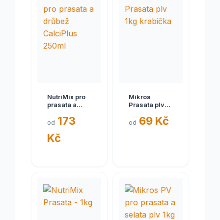
NutriMix pro
Mikros
prasata a
Prasata plv
drůbež
1kg krabička
173
69 Kč
CalciPlus
od
od
250ml
Kč