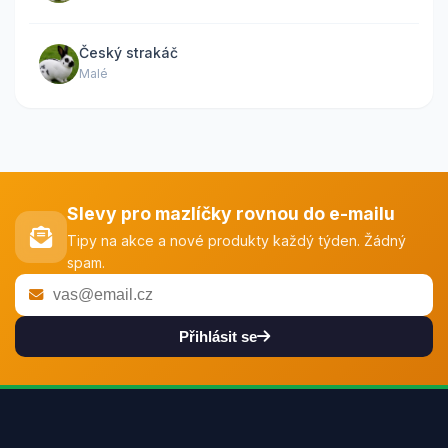
Český strakáč
Malé
Slevy pro mazlíčky rovnou do e-mailu
Tipy na akce a nové produkty každý týden. Žádný
spam.
Přihlásit se