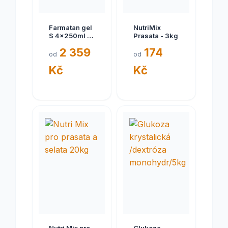
Farmatan gel
NutriMix
S 4x250ml +
Prasata - 3kg
aplikátor +
2 359
174
Doprava
od
od
zdarma
Kč
Kč