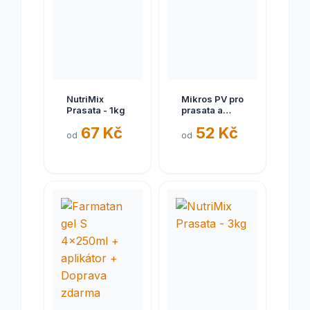
NutriMix
Mikros PV pro
Prasata - 1kg
prasata a
selata plv 1kg
67 Kč
52 Kč
od
od