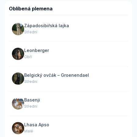
Oblíbená plemena
Západosibiřská lajka
Střední
Leonberger
Obří
Belgický ovčák – Groenendael
Střední
Basenji
Střední
Lhasa Apso
Malé