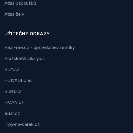
Atlas papoušků
Atlas želv
UŽITEČNÉ ODKAZY
RealFree.cz - opravdu bez realitky
PražskéMuzikály.cz
RDY.cz
i-DIVADLO.eu
BIGG.cz
FMAN.cz
eBar.cz
Tipy-na-dárek.cz