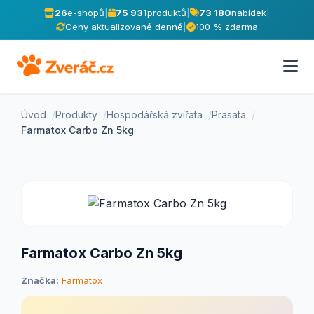
26
e-shopů
|
75 931
produktů
|
73 180
nabídek
|
Ceny aktualizované denně
|
100 % zdarma
Úvod
Produkty
Hospodářská zvířata
Prasata
Farmatox Carbo Zn 5kg
Farmatox Carbo Zn 5kg
Značka:
Farmatox