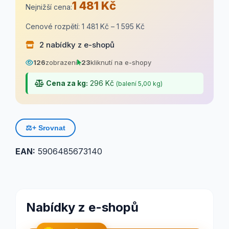
1 481 Kč
Nejnižší cena:
Cenové rozpětí: 1 481 Kč – 1 595 Kč
2 nabídky z e-shopů
126
zobrazení
23
kliknutí na e-shopy
Cena za kg:
296 Kč
(balení 5,00 kg)
⚖️
+ Srovnat
EAN:
5906485673140
Nabídky z e-shopů