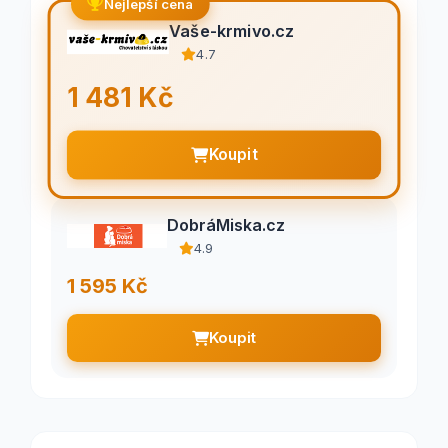
Nejlepší cena
Vaše-krmivo.cz
4.7
1 481 Kč
Koupit
DobráMiska.cz
4.9
1 595 Kč
Koupit