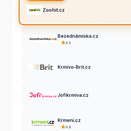
Zoohit.cz
Bezednámiska.cz
4.6
Krmivo-Brit.cz
Jofikrmiva.cz
Krmení.cz
4.8