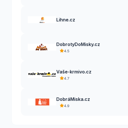
Lihne.cz
DobrotyDoMisky.cz
4.5
Vaše-krmivo.cz
4.7
DobráMiska.cz
4.9