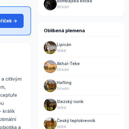
Bombajská kočka
Střední
bříček →
Oblíbená plemena
Lipicán
Velké
Akhal-Teke
Střední
a citlivým
Hafling
em,
Střední
eceptuře
Slezský norik
ou
Velké
 králík
ptimální
Český teplokrevník
obiotika a
Velké