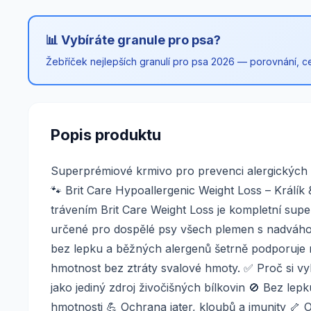
📊 Vybíráte granule pro psa?
Žebříček nejlepších granulí pro psa 2026 — porovnání, cen
Popis produktu
Superprémiové krmivo pro prevenci alergických 
🐾 Brit Care Hypoallergenic Weight Loss – Králík
trávením Brit Care Weight Loss je kompletní sup
určené pro dospělé psy všech plemen s nadváhou
bez lepku a běžných alergenů šetrně podporuje 
hmotnost bez ztráty svalové hmoty. ✅ Proč si vy
jako jediný zdroj živočišných bílkovin 🚫 Bez lep
hmotnosti 💪 Ochrana jater, kloubů a imunity 🦴 