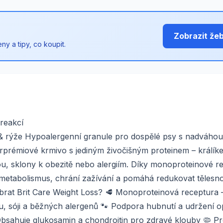
Zobrazit že
y a tipy, co koupit.
reakcí
 & rýže Hypoalergenní granule pro dospělé psy s nadváhou 
erprémiové krmivo s jediným živočišným proteinem – králík
, sklony k obezitě nebo alergiím. Díky monoproteinové r
metabolismus, chrání zažívání a pomáhá redukovat tělesn
brat Brit Care Weight Loss? 🥩 Monoproteinová receptura –
ku, sóji a běžných alergenů 🐾 Podpora hubnutí a udržení o
Obsahuje glukosamin a chondroitin pro zdravé klouby 🦠 Pr