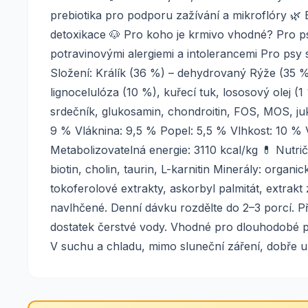
prebiotika pro podporu zažívání a mikroflóry 🌿 B
detoxikace 🐶 Pro koho je krmivo vhodné? Pro p
potravinovými alergiemi a intolerancemi Pro psy 
Složení: Králík (36 %) – dehydrovaný Rýže (35 %)
lignocelulóza (10 %), kuřecí tuk, lososový olej (
srdečník, glukosamin, chondroitin, FOS, MOS, juk
9 % Vláknina: 9,5 % Popel: 5,5 % Vlhkost: 10 % 
Metabolizovatelná energie: 3110 kcal/kg 💊 Nutričn
biotin, cholin, taurin, L-karnitin Minerály: organ
tokoferolové extrakty, askorbyl palmitát, extra
navlhčené. Denní dávku rozdělte do 2–3 porcí. P
dostatek čerstvé vody. Vhodné pro dlouhodobé po
V suchu a chladu, mimo sluneční záření, dobře 