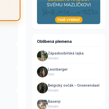
Oblíbená plemena
Západosibiřská lajka
Střední
Leonberger
Obří
Belgický ovčák – Groenendael
Střední
Basenji
Střední