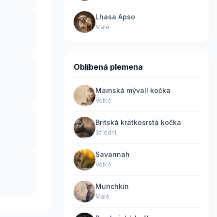
Lhasa Apso
Malé
Oblíbená plemena
Mainská mývalí kočka
Velké
Britská krátkosrstá kočka
Střední
Savannah
Velké
Munchkin
Malé