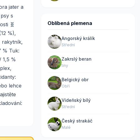
ra jater a
 psy s
Oblíbená plemena
osti 🧬
(12 %),
Angorský králík
 rakytník,
Střední
27 % Tuk:
/ 1,5 %
Zakrslý beran
tiny
plex,
idanty:
Belgický obr
ebo lehce
Obří
jistěte
Vídeňský bílý
ladování:
Střední
Český strakáč
Malé