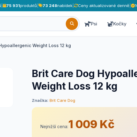
ů
|
75 931
produktů
|
73 248
nabídek
|
Ceny aktualizované denně
|
Psi
Kočky
 Hypoallergenic Weight Loss 12 kg
Brit Care Dog Hypoall
Weight Loss 12 kg
Značka:
Brit Care Dog
1 009 Kč
Nejnižší cena: