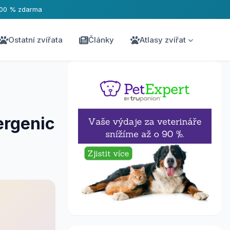
100 % zdarma
Ostatní zvířata
Články
Atlasy zvířat
ergenic