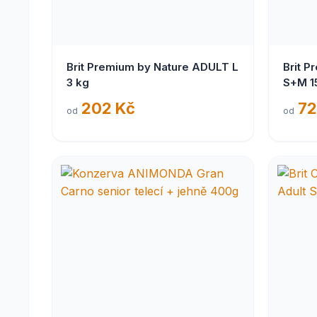
Brit Premium by Nature ADULT L
Brit P
3 kg
S+M 1
202 Kč
72
od
od