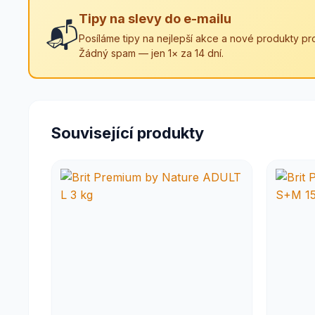
Tipy na slevy do e-mailu
📬
Posíláme tipy na nejlepší akce a nové produkty pro
Žádný spam — jen 1× za 14 dní.
Související produkty