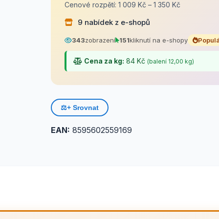
Cenové rozpětí: 1 009 Kč – 1 350 Kč
9 nabídek z e-shopů
343
zobrazení
151
kliknutí na e-shopy
Populá
Cena za kg:
84 Kč
(balení 12,00 kg)
⚖️
+ Srovnat
EAN:
8595602559169