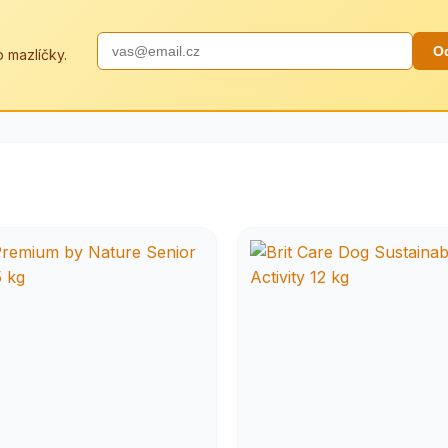
O
 mazlíčky.