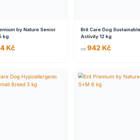
remium by Nature Senior
Brit Care Dog Sustainabl
5 kg
Activity 12 kg
4 Kč
942 Kč
od