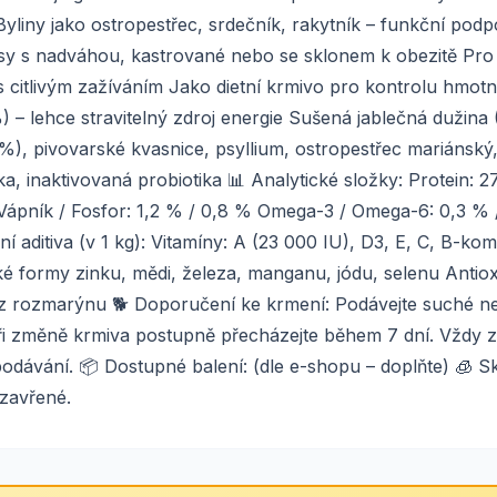
yliny jako ostropestřec, srdečník, rakytník – funkční podpo
sy s nadváhou, kastrované nebo se sklonem k obezitě Pro
s citlivým zažíváním Jako dietní krmivo pro kontrolu hmotn
 – lehce stravitelný zdroj energie Sušená jablečná dužina 
1 %), pivovarské kvasnice, psyllium, ostropestřec mariánský,
a, inaktivovaná probiotika 📊 Analytické složky: Protein: 
Vápník / Fosfor: 1,2 % / 0,8 % Omega-3 / Omega-6: 0,3 % 
í aditiva (v 1 kg): Vitamíny: A (23 000 IU), D3, E, C, B-kom
ické formy zinku, mědi, železa, manganu, jódu, selenu Antiox
kt z rozmarýnu 🐕 Doporučení ke krmení: Podávejte suché n
ři změně krmiva postupně přecházejte během 7 dní. Vždy za
dávání. 📦 Dostupné balení: (dle e-shopu – doplňte) 🧊 Sk
uzavřené.