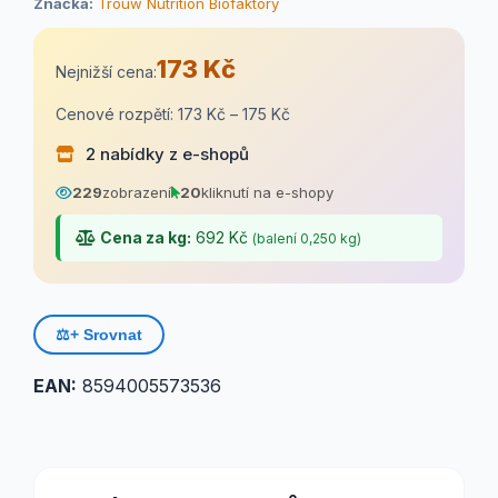
Značka:
Trouw Nutrition Biofaktory
173 Kč
Nejnižší cena:
Cenové rozpětí: 173 Kč – 175 Kč
2 nabídky z e-shopů
229
zobrazení
20
kliknutí na e-shopy
Cena za kg:
692 Kč
(balení 0,250 kg)
⚖️
+ Srovnat
EAN:
8594005573536