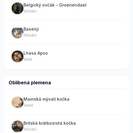
Belgický ovčák – Groenendael
Střední
Basenji
Střední
Lhasa Apso
Malé
Oblíbená plemena
Mainská mývalí kočka
Velké
Britská krátkosrstá kočka
Střední