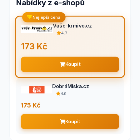
Nabídky z e-shopů
Nejlepší cena
Vaše-krmivo.cz
4.7
173 Kč
Koupit
DobráMiska.cz
4.9
175 Kč
Koupit