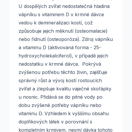
U dospělých zvířat nedostatečná hladina
vápníku s vitaminem D v krmné dávce
vedou k demineralizaci kostí, což
způsobuje jejich měknutí (osteomalacie)
nebo řídnutí (osteoporóza). Zdroj vápníku
a vitaminu D (aktivovaná forma - 25-
hydroxycholekalciferol), v případě jejich
nedostatku v krmné dávce. Pokrývá
zvýšenou potřebu těchto živin, zajišťuje
správný růst a vývoj kostí rostoucích
zvířat a zlepšuje kvalitu vaječné skořápky
u nosnic. Přidává se do pitné vody po
dobu zvýšené potřeby vápníku nebo
vitaminu D. Vzhledem k vyššímu obsahu
doplňkových látek v porovnání s
kompletním krmivem, nesmí dávka tohoto