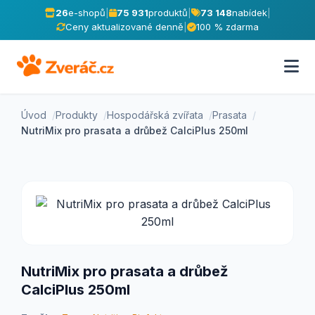
26
e-shopů
|
75 931
produktů
|
73 148
nabídek
|
Ceny aktualizované denně
|
100 % zdarma
Úvod
Produkty
Hospodářská zvířata
Prasata
NutriMix pro prasata a drůbež CalciPlus 250ml
NutriMix pro prasata a drůbež
CalciPlus 250ml