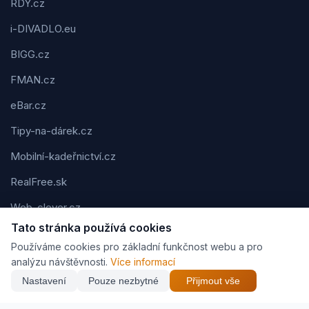
RDY.cz
i-DIVADLO.eu
BIGG.cz
FMAN.cz
eBar.cz
Tipy-na-dárek.cz
Mobilní-kadeřnictví.cz
RealFree.sk
Web-clever.cz
Tato stránka používá cookies
Kvízov.cz
Používáme cookies pro základní funkčnost webu a pro
Karavaning.net
analýzu návštěvnosti.
Více informací
Nastavení
Pouze nezbytné
Přijmout vše
CVčko.eu