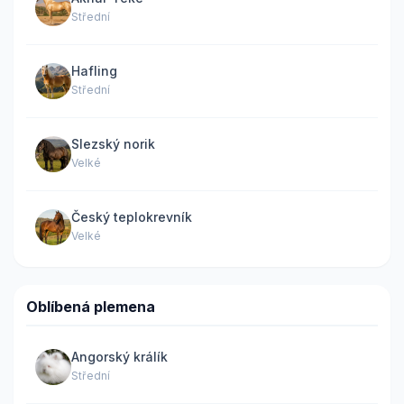
Střední
Hafling
Střední
Slezský norik
Velké
Český teplokrevník
Velké
Oblíbená plemena
Angorský králík
Střední