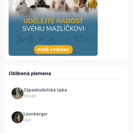
Oblíbená plemena
Západosibiřská lajka
Střední
Leonberger
Obří