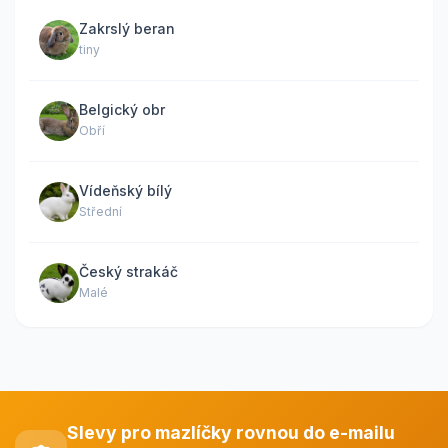
Zakrslý beran
tiny
Belgický obr
Obří
Vídeňský bílý
Střední
Český strakáč
Malé
Slevy pro mazlíčky rovnou do e-mailu