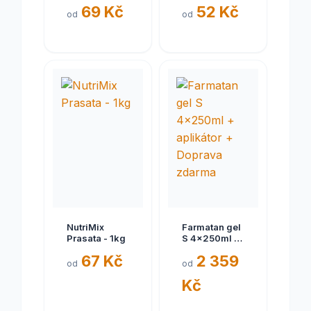
1kg krabička
selata plv 1kg
69 Kč
52 Kč
od
od
NutriMix
Farmatan gel
Prasata - 1kg
S 4x250ml +
aplikátor +
67 Kč
2 359
Doprava
od
od
zdarma
Kč