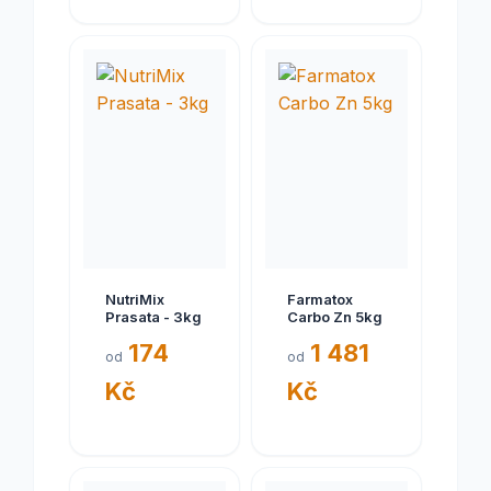
NutriMix
Farmatox
Prasata - 3kg
Carbo Zn 5kg
174
1 481
od
od
Kč
Kč