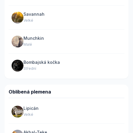
Savannah
Velké
Munchkin
Malé
Bombajská kočka
Střední
Oblíbená plemena
Lipicán
Velké
Akhal-Teke