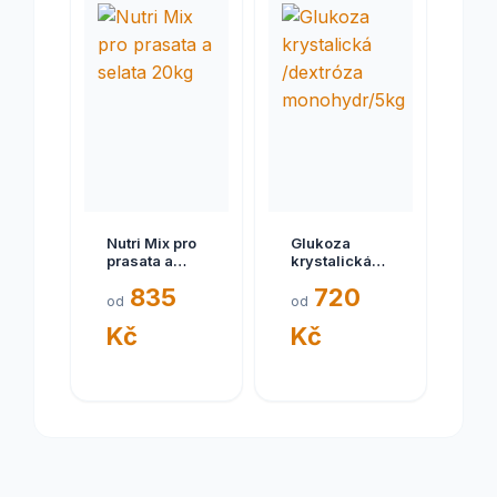
Nutri Mix pro
Glukoza
prasata a
krystalická
selata 20kg
/dextróza
835
720
monohydr/5kg
od
od
Kč
Kč