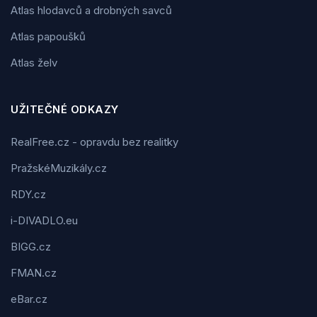
Atlas hlodavců a drobných savců
Atlas papoušků
Atlas želv
UŽITEČNÉ ODKAZY
RealFree.cz - opravdu bez realitky
PražskéMuzikály.cz
RDY.cz
i-DIVADLO.eu
BIGG.cz
FMAN.cz
eBar.cz