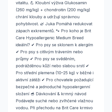
vitalitu. 💪 Kloubní výživa Glukosamin
(260 mg/kg) + chondroitin (200 mg/kg)
chrání klouby a udržují správnou
pohyblivost. 🌿 Juka Pomáhá redukovat
zápach exkrementů. 🐾 Pro koho je Brit
Care Hypoallergenic Medium Breed
ideální? ✔ Pro psy se sklonem k alergiím
✔ Pro psy s citlivým trávením nebo
průjmy ✔ Pro psy se svěděním,
podrážděnou kůží nebo slabou srstí ✔
Pro střední plemena (10–25 kg) v běžné i
aktivní zátěži ✔ Pro chovatele požadující
bezpečné a jednoduché hypoalergenní
složení 🥣 Dávkování & krmný návod
Podávejte suché nebo zvlhčené vlažnou
vodou. Při přechodu na Brit Care krmivo