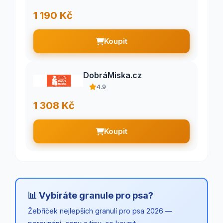
1 190 Kč
Koupit
DobráMiska.cz
4.9
1 308 Kč
Koupit
📊 Vybíráte granule pro psa?
Žebříček nejlepších granulí pro psa 2026 —