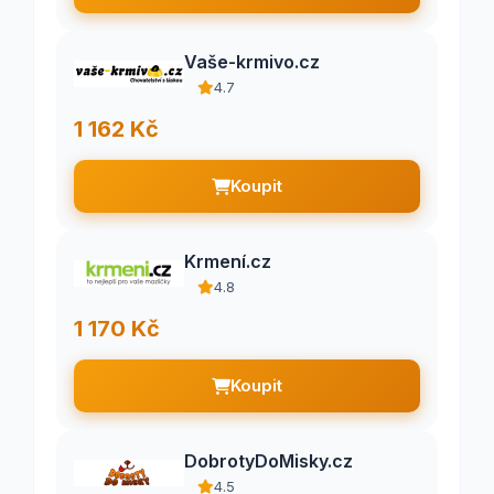
Vaše-krmivo.cz
4.7
1 162 Kč
Koupit
Krmení.cz
4.8
1 170 Kč
Koupit
DobrotyDoMisky.cz
4.5