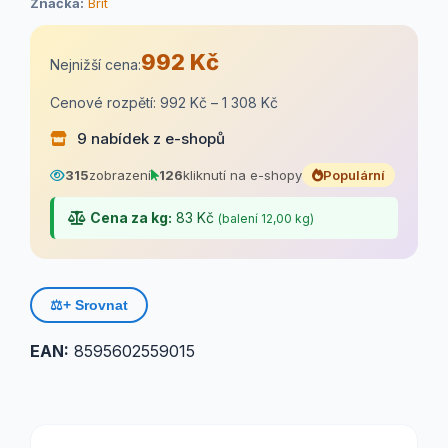
Značka:
Brit
992 Kč
Nejnižší cena:
Cenové rozpětí: 992 Kč – 1 308 Kč
9 nabídek z e-shopů
315
zobrazení
126
kliknutí na e-shopy
Populární
Cena za kg:
83 Kč
(balení 12,00 kg)
⚖️
+ Srovnat
EAN:
8595602559015