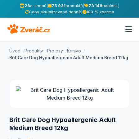
26
e-shopů
|
75 931
produktů
|
73 148
nabídek
|
Ceny aktualizované denně
|
100 % zdarma
Úvod
Produkty
Pro psy
Krmivo
Brit Care Dog Hypoallergenic Adult Medium Breed 12kg
Brit Care Dog Hypoallergenic Adult
Medium Breed 12kg