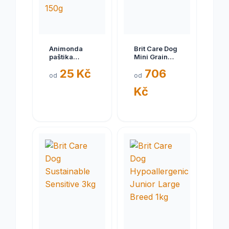
Animonda
Brit Care Dog
paštika
Mini Grain
Classic
Free
25 Kč
706
hovězí/krůtí
Yorkshire 7kg
od
od
srdce pes
Kč
150g