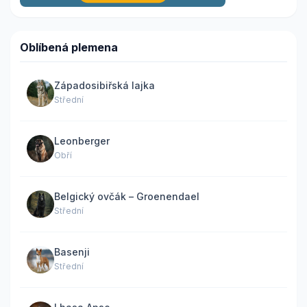
Oblíbená plemena
Západosibiřská lajka
Střední
Leonberger
Obří
Belgický ovčák – Groenendael
Střední
Basenji
Střední