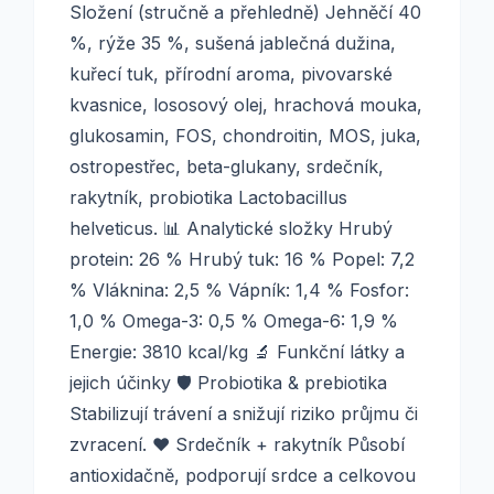
Složení (stručně a přehledně) Jehněčí 40
%, rýže 35 %, sušená jablečná dužina,
kuřecí tuk, přírodní aroma, pivovarské
kvasnice, lososový olej, hrachová mouka,
glukosamin, FOS, chondroitin, MOS, juka,
ostropestřec, beta-glukany, srdečník,
rakytník, probiotika Lactobacillus
helveticus. 📊 Analytické složky Hrubý
protein: 26 % Hrubý tuk: 16 % Popel: 7,2
% Vláknina: 2,5 % Vápník: 1,4 % Fosfor:
1,0 % Omega-3: 0,5 % Omega-6: 1,9 %
Energie: 3810 kcal/kg 🔬 Funkční látky a
jejich účinky 🛡️ Probiotika & prebiotika
Stabilizují trávení a snižují riziko průjmu či
zvracení. ❤️ Srdečník + rakytník Působí
antioxidačně, podporují srdce a celkovou