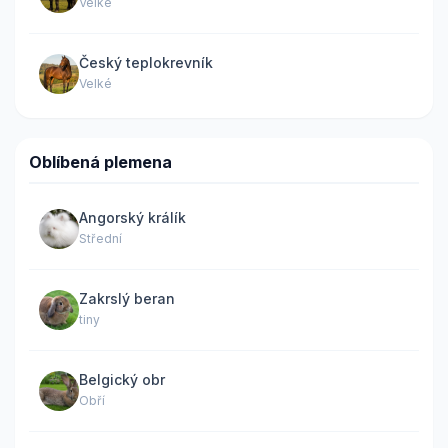
Velké
Český teplokrevník
Velké
Oblíbená plemena
Angorský králík
Střední
Zakrslý beran
tiny
Belgický obr
Obří