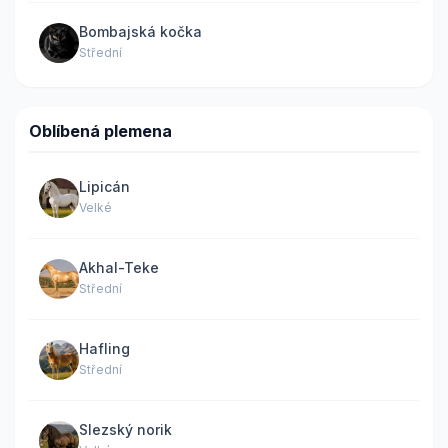
Bombajská kočka
Střední
Oblíbená plemena
Lipicán
Velké
Akhal-Teke
Střední
Hafling
Střední
Slezský norik