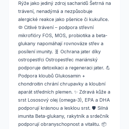
Rýže jako jediný zdroj sacharidů Šetrná na
trávení, nenadýmá a nezpůsobuje
alergické reakce jako pšenice či kukuřice.
🦠 Citlivé trávení – podpora střevní
mikroflóry FOS, MOS, probiotika a beta-
glukany napomáhají rovnováze střev a
posílení imunity. 🧬 Ochrana jater díky
ostropestřci Ostropestřec mariánský
podporuje detoxikaci a regeneraci jater. 💪
Podpora kloubů Glukosamin +
chondroitin chrání chrupavky a kloubní
aparát středních plemen. ✨ Zdravá kůže a
srst Lososový olej (omega-3), EPA a DHA
podporují krásnou a lesklou srst. 🛡️ Silná
imunita Beta-glukany, rakytník a srdečník
podporují obranyschopnost a vitalitu. 📦