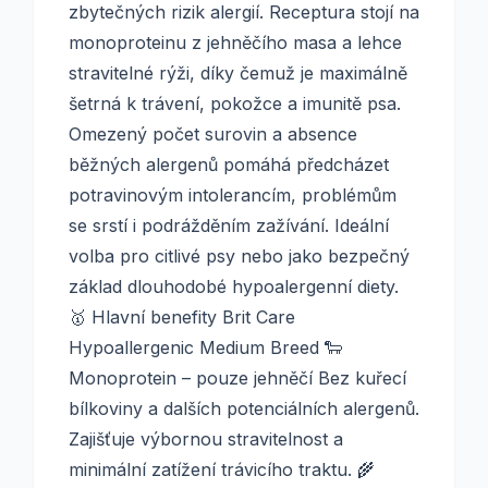
zbytečných rizik alergií. Receptura stojí na
monoproteinu z jehněčího masa a lehce
stravitelné rýži, díky čemuž je maximálně
šetrná k trávení, pokožce a imunitě psa.
Omezený počet surovin a absence
běžných alergenů pomáhá předcházet
potravinovým intolerancím, problémům
se srstí i podrážděním zažívání. Ideální
volba pro citlivé psy nebo jako bezpečný
základ dlouhodobé hypoalergenní diety.
🥇 Hlavní benefity Brit Care
Hypoallergenic Medium Breed 🐑
Monoprotein – pouze jehněčí Bez kuřecí
bílkoviny a dalších potenciálních alergenů.
Zajišťuje výbornou stravitelnost a
minimální zatížení trávicího traktu. 🌾