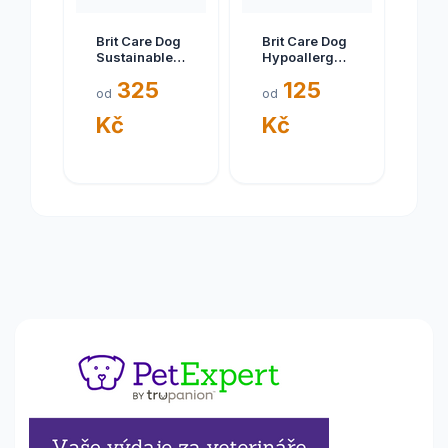
Brit Care Dog
Brit Care Dog
Sustainable
Hypoallergenic
Sensitive 3kg
Junior Large
325
125
Breed 1kg
od
od
Kč
Kč