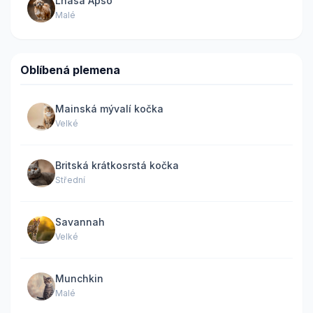
Lhasa Apso
Malé
Oblíbená plemena
Mainská mývalí kočka
Velké
Britská krátkosrstá kočka
Střední
Savannah
Velké
Munchkin
Malé