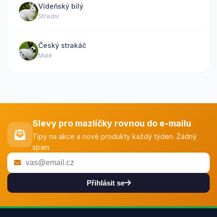
Vídeňský bílý
Střední
Český strakáč
Malé
Slevy pro mazlíčky rovnou do e-mailu
Tipy na akce a nové produkty každý týden. Žádný
spam.
Přihlásit se