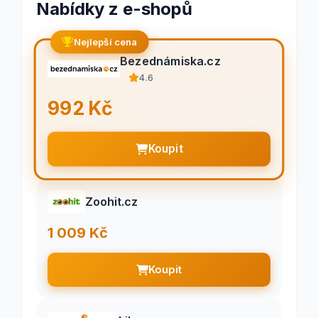
Nabídky z e-shopů
Nejlepší cena
Bezednámiska.cz
4.6
992 Kč
Koupit
Zoohit.cz
1 009 Kč
Koupit