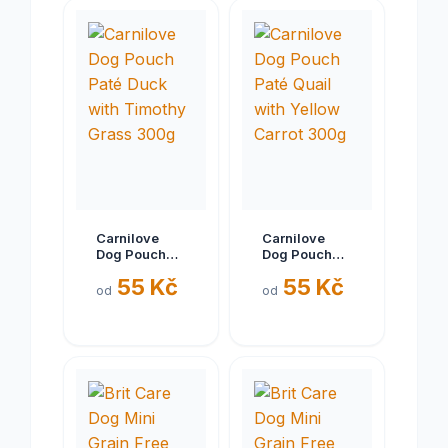
Carnilove
Carnilove
Dog Pouch
Dog Pouch
Paté Duck
Paté Quail
55 Kč
55 Kč
with Timothy
with Yellow
od
od
Grass 300g
Carrot 300g