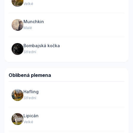
Velké
Munchkin
Malé
Bombajská kočka
Střední
Oblíbená plemena
Hafling
Střední
Lipicán
Velké