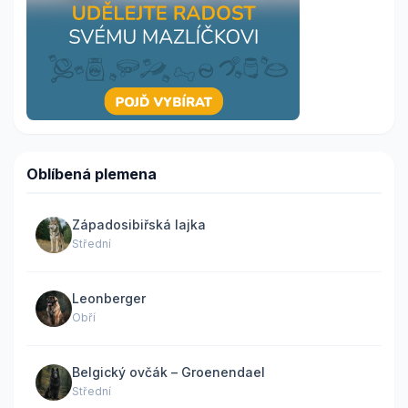
Oblíbená plemena
Západosibiřská lajka
Střední
Leonberger
Obří
Belgický ovčák – Groenendael
Střední