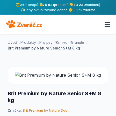
26
e-shopů
|
75 931
produktů
|
73 230
nabídek
|
Ceny aktualizované denně
|
100 % zdarma
Úvod
Produkty
Pro psy
Krmivo
Granule
Brit Premium by Nature Senior S+M 8 kg
Brit Premium by Nature Senior S+M 8
kg
Značka:
Brit Premium by Nature Dog