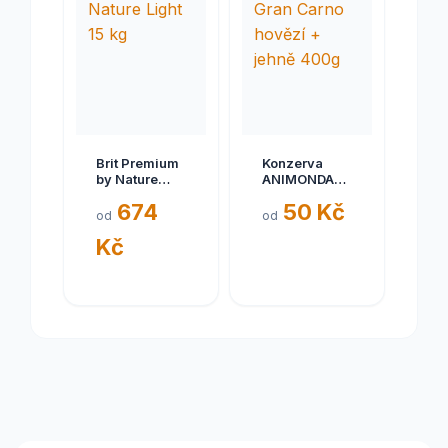
Brit Premium
Konzerva
by Nature
ANIMONDA
Light 15 kg
Gran Carno
674
50 Kč
hovězí +
od
od
jehně 400g
Kč