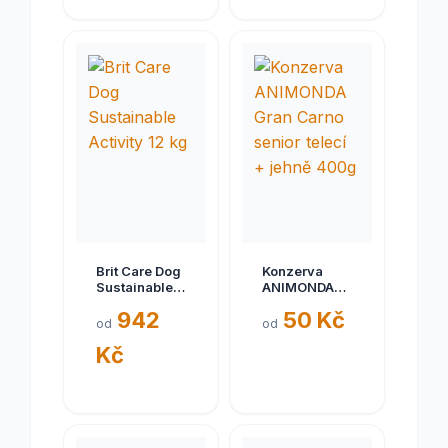
Brit Care Dog
Konzerva
Sustainable
ANIMONDA
Activity 12 kg
Gran Carno
942
50 Kč
senior telecí
od
od
+ jehně 400g
Kč