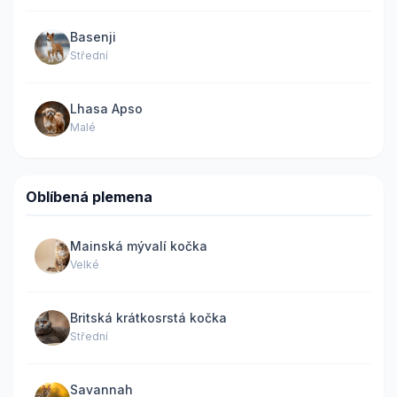
Basenji
Střední
Lhasa Apso
Malé
Oblíbená plemena
Mainská mývalí kočka
Velké
Britská krátkosrstá kočka
Střední
Savannah