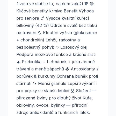
života ve stáří je to, na čem záleží 🧡 🟢
Klíčové benefity krmiva Benefit Výhoda
pro seniora 🍗 Vysoce kvalitní kuřecí
bílkoviny (42 %) Udržení svalů bez tlaku
na trávení 💪 Kloubní výživa (glukosamin
+ chondroitin) Lehčí, radostný a
bezbolestný pohyb ✨ Lososový olej
Podpora mozkové funkce a krásné srsti
🧉 Prebiotika + heřmánek + juka Jemné
trávení a méně zápachů 🍇 Antioxidanty z
borůvek & kurkumy Ochrana buněk proti
stárnutí 🐾 Menší granule Lepší žvýkání i
pro pejsky se slabší denticí 🧬 Složení —
přirozené živiny pro dlouhý život Kuře,
obiloviny, ovoce, bylinky — přírodní
zdroje antioxidantů a funkčních látek.