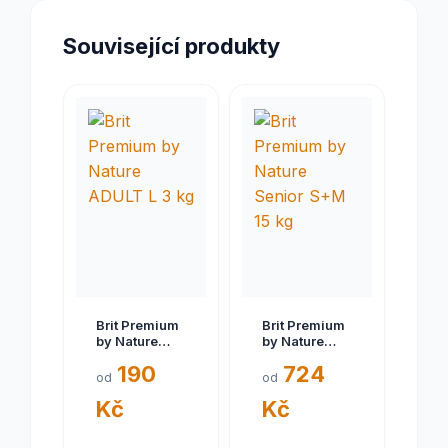
Související produkty
Brit Premium
Brit Premium
by Nature
by Nature
ADULT L 3 kg
Senior S+M
190
724
15 kg
od
od
Kč
Kč