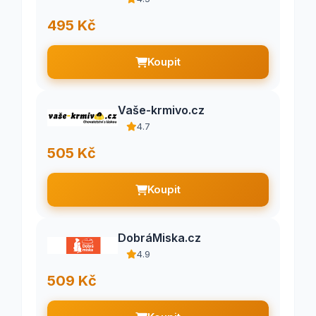
495 Kč
Koupit
Vaše-krmivo.cz
4.7
505 Kč
Koupit
DobráMiska.cz
4.9
509 Kč