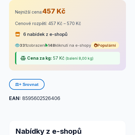
457 Kč
Nejnižší cena:
Cenové rozpětí: 457 Kč – 570 Kč
6 nabídek z e-shopů
331
zobrazení
148
kliknutí na e-shopy
Populární
Cena za kg:
57 Kč
(balení 8,00 kg)
⚖️
+ Srovnat
EAN:
8595602526406
Nabídky z e-shopů