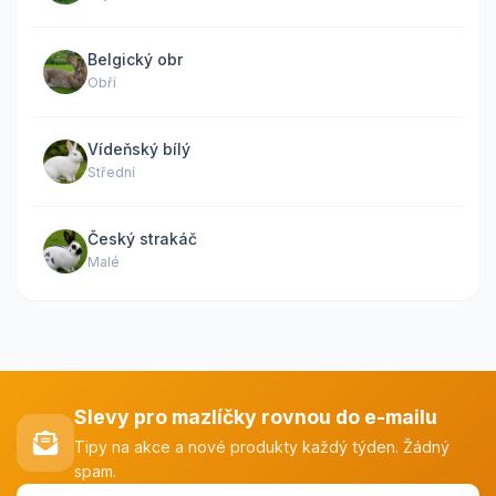
Belgický obr
Obří
Vídeňský bílý
Střední
Český strakáč
Malé
Slevy pro mazlíčky rovnou do e-mailu
Tipy na akce a nové produkty každý týden. Žádný
spam.