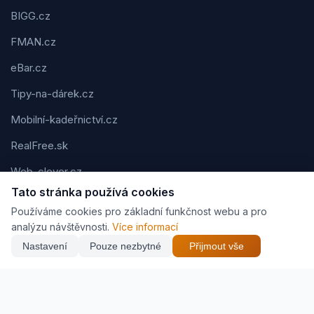
BIGG.cz
FMAN.cz
eBar.cz
Tipy-na-dárek.cz
Mobilní-kadeřnictví.cz
RealFree.sk
Web-clever.cz
Tato stránka používá cookies
Kvízov.cz
Používáme cookies pro základní funkčnost webu a pro
Karavaning.net
analýzu návštěvnosti.
Více informací
Nastavení
Pouze nezbytné
Přijmout vše
CVčko.eu
NEJNIŽŠÍ CENA
Najít nejlepší cenu
457 Kč