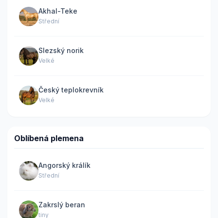
Akhal-Teke
Střední
Slezský norik
Velké
Český teplokrevník
Velké
Oblíbená plemena
Angorský králík
Střední
Zakrslý beran
tiny