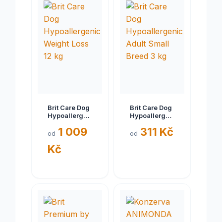
Brit Care Dog
Brit Care Dog
Hypoallergenic
Hypoallergenic
Weight Loss
Adult Small
1 009
311 Kč
12 kg
Breed 3 kg
od
od
Kč