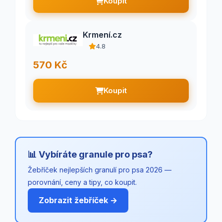
Koupit
Krmení.cz
4.8
570 Kč
Koupit
📊 Vybíráte granule pro psa?
Žebříček nejlepších granulí pro psa 2026 —
porovnání, ceny a tipy, co koupit.
Zobrazit žebříček →