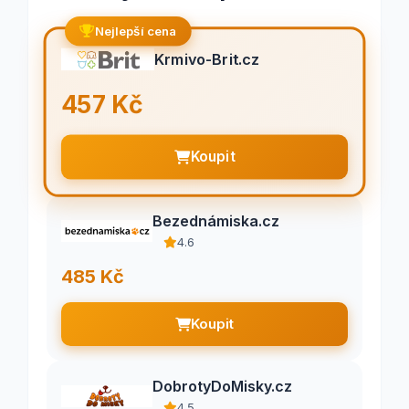
Nejlepší cena
Krmivo-Brit.cz
457 Kč
Koupit
Bezednámiska.cz
4.6
485 Kč
Koupit
DobrotyDoMisky.cz
4.5