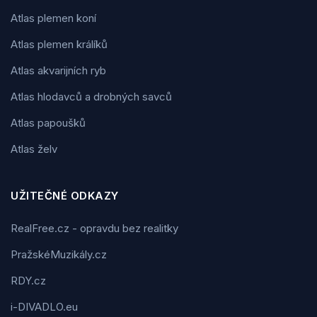
Atlas plemen koní
Atlas plemen králíků
Atlas akvarijních ryb
Atlas hlodavců a drobných savců
Atlas papoušků
Atlas želv
UŽITEČNÉ ODKAZY
RealFree.cz - opravdu bez realitky
PražskéMuzikály.cz
RDY.cz
i-DIVADLO.eu