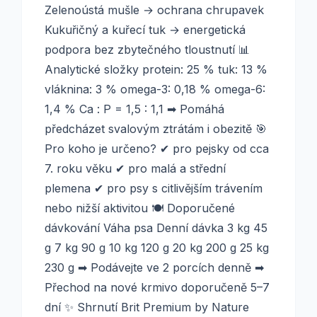
Zelenoústá mušle → ochrana chrupavek
Kukuřičný a kuřecí tuk → energetická
podpora bez zbytečného tloustnutí 📊
Analytické složky protein: 25 % tuk: 13 %
vláknina: 3 % omega-3: 0,18 % omega-6:
1,4 % Ca : P = 1,5 : 1,1 ➡ Pomáhá
předcházet svalovým ztrátám i obezitě 🎯
Pro koho je určeno? ✔ pro pejsky od cca
7. roku věku ✔ pro malá a střední
plemena ✔ pro psy s citlivějším trávením
nebo nižší aktivitou 🍽 Doporučené
dávkování Váha psa Denní dávka 3 kg 45
g 7 kg 90 g 10 kg 120 g 20 kg 200 g 25 kg
230 g ➡ Podávejte ve 2 porcích denně ➡
Přechod na nové krmivo doporučeně 5–7
dní ✨ Shrnutí Brit Premium by Nature