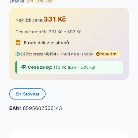
Značka:
Brit Care Dog
331 Kč
Nejnižší cena:
Cenové rozpětí: 331 Kč – 392 Kč
6 nabídek z e-shopů
337
zobrazení
154
kliknutí na e-shopy
Populární
Cena za kg:
110 Kč
(balení 3,00 kg)
⚖️
+ Srovnat
EAN:
8595602566143