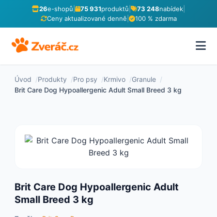
26
e-shopů
|
75 931
produktů
|
73 248
nabídek
|
Ceny aktualizované denně
|
100 % zdarma
Úvod
Produkty
Pro psy
Krmivo
Granule
Brit Care Dog Hypoallergenic Adult Small Breed 3 kg
Brit Care Dog Hypoallergenic Adult
Small Breed 3 kg