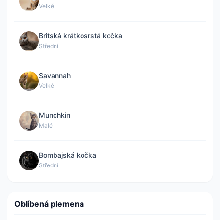
Velké
Britská krátkosrstá kočka
Střední
Savannah
Velké
Munchkin
Malé
Bombajská kočka
Střední
Oblíbená plemena