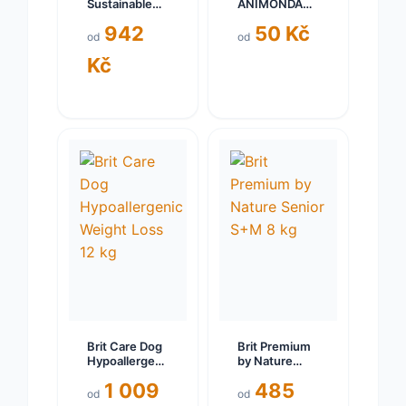
Sustainable
ANIMONDA
Activity 12 kg
Gran Carno
942
50 Kč
senior telecí +
od
od
jehně 400g
Kč
Brit Care Dog
Brit Premium
Hypoallergenic
by Nature
Weight Loss
Senior S+M 8
1 009
485
12 kg
kg
od
od