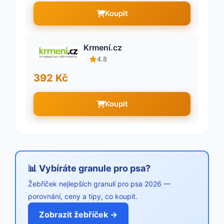
Koupit
Krmení.cz
4.8
392 Kč
Koupit
📊 Vybíráte granule pro psa?
Žebříček nejlepších granulí pro psa 2026 —
porovnání, ceny a tipy, co koupit.
Zobrazit žebříček →