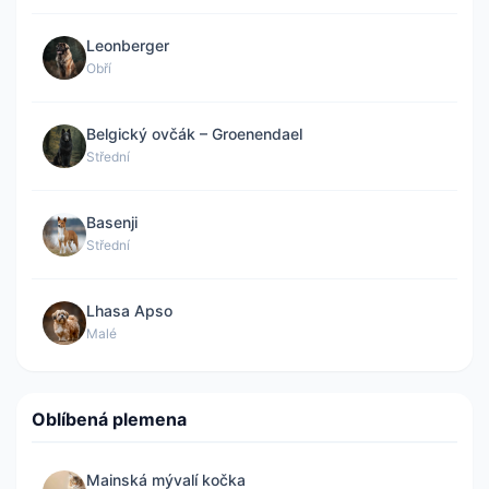
Leonberger
Obří
Belgický ovčák – Groenendael
Střední
Basenji
Střední
Lhasa Apso
Malé
Oblíbená plemena
Mainská mývalí kočka