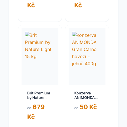
Kč
Kč
Brit Premium
Konzerva
by Nature
ANIMONDA
Light 15 kg
Gran Carno
679
50 Kč
hovězí +
od
od
jehně 400g
Kč