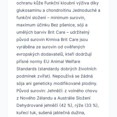
ochranu kůže Funkční kloubní výživa díky
glukosaminu a chondroitinu Jednoduché a
funkční složení – minimum surovin,
maximum účinku Bez pšenice, sóji a
umělých barviv Brit Care – udržitelný
původ surovin Krmiva Brit Care jsou
vyráběna ze surovin od ověřených
evropských dodavatelů, kteří dodržují
přísné normy EU Animal Welfare
Standards (standardy dobrých životních
podmínek zvířat). Nepoužívá se žádná
sója ani geneticky modifikované plodiny.
Původ surovin: Jehněčí: z volného chovu
z Nového Zélandu a Austrálie Složení
Dehydrované jehněčí (42 %), rýže (33 %),
kuřecí tuk, sušená jablečná dužina,