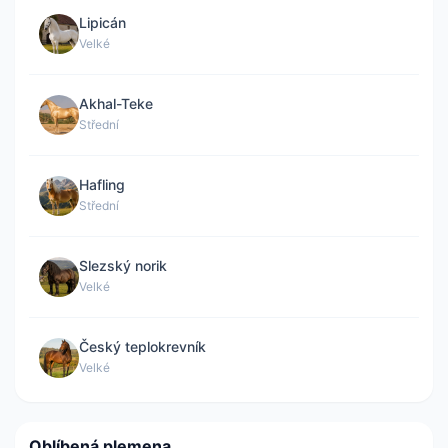
Lipicán
Velké
Akhal-Teke
Střední
Hafling
Střední
Slezský norik
Velké
Český teplokrevník
Velké
Oblíbená plemena