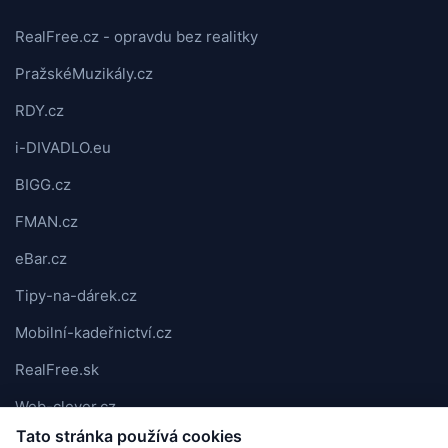
RealFree.cz - opravdu bez realitky
PražskéMuzikály.cz
RDY.cz
i-DIVADLO.eu
BIGG.cz
FMAN.cz
eBar.cz
Tipy-na-dárek.cz
Mobilní-kadeřnictví.cz
RealFree.sk
Web-clever.cz
Tato stránka používá cookies
Kvízov.cz