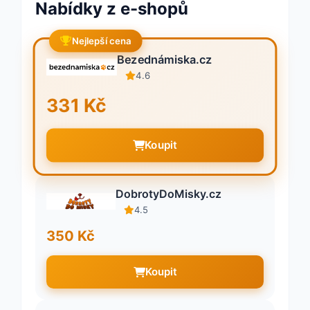
Nabídky z e-shopů
Nejlepší cena
Bezednámiska.cz
4.6
331 Kč
Koupit
DobrotyDoMisky.cz
4.5
350 Kč
Koupit