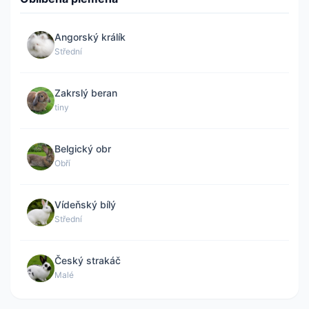
Angorský králík
Střední
Zakrslý beran
tiny
Belgický obr
Obří
Vídeňský bílý
Střední
Český strakáč
Malé