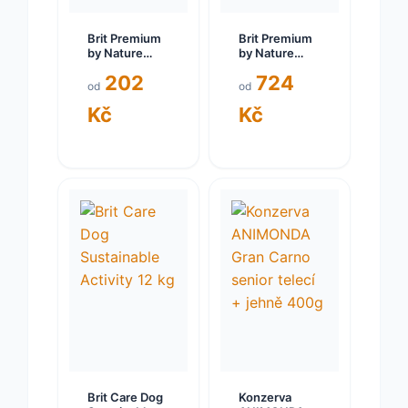
Brit Premium
Brit Premium
by Nature
by Nature
ADULT L 3 kg
Senior S+M 15
202
724
kg
od
od
Kč
Kč
Brit Care Dog
Konzerva