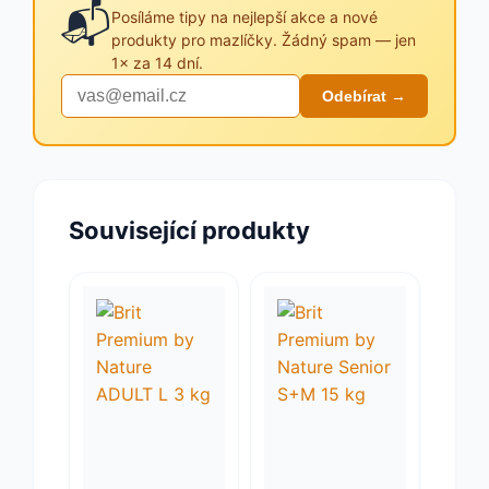
📬
Posíláme tipy na nejlepší akce a nové
produkty pro mazlíčky. Žádný spam — jen
1× za 14 dní.
Odebírat →
Související produkty