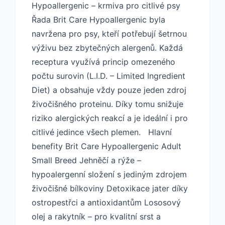
Hypoallergenic – krmiva pro citlivé psy
Řada Brit Care Hypoallergenic byla
navržena pro psy, kteří potřebují šetrnou
výživu bez zbytečných alergenů. Každá
receptura využívá princip omezeného
počtu surovin (L.I.D. – Limited Ingredient
Diet) a obsahuje vždy pouze jeden zdroj
živočišného proteinu. Díky tomu snižuje
riziko alergických reakcí a je ideální i pro
citlivé jedince všech plemen. Hlavní
benefity Brit Care Hypoallergenic Adult
Small Breed Jehněčí a rýže –
hypoalergenní složení s jediným zdrojem
živočišné bílkoviny Detoxikace jater díky
ostropestřci a antioxidantům Lososový
olej a rakytník – pro kvalitní srst a