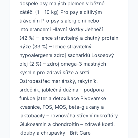
dospělé psy malých plemen v běžné
zátěži (1 - 10 kg) Pro psy s citlivým
trávením Pro psy s alergiemi nebo
intolerancemi Hlavní složky Jehněčí
(42 %) – lehce stravitelný a chutný protein
Rýže (33 %) – lehce stravitelný
hypoalergenní zdroj sacharidů Lososový
olej (2 %) – zdroj omega-3 mastných
kyselin pro zdraví kůže a srsti
Ostropestřec mariánský, rakytník,
srdečník, jablečná dužina – podpora
funkce jater a detoxikace Pivovarské
kvasnice, FOS, MOS, beta-glukany a
laktobacily – rovnováha střevní mikroflóry
Glukosamin a chondroitin – zdravé kosti,
klouby a chrupavky Brit Care