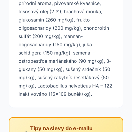
přírodní aroma, pivovarské kvasnice,
lososový olej (2 %), hrachová mouka,
glukosamin (260 mg/kg), frukto-
oligosacharidy (200 mg/kg), chondroitin
sulfát (200 mg/kg), mannan-
oligosacharidy (150 mg/kg), juka
schidigera (150 mg/kg), semena
ostropestřce mariánského (90 mg/kg), β-
glukany (50 mg/kg), sušený srdečník (50
mg/kg), sušený rakytník řešetlákový (50
mg/kg), Lactobacillus helveticus HA – 122
inaktivováno (15x109 buněk/kg).
Tipy na slevy do e-mailu