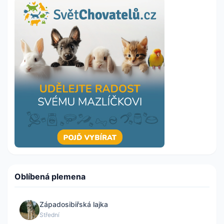
Oblíbená plemena
Západosibiřská lajka
Střední