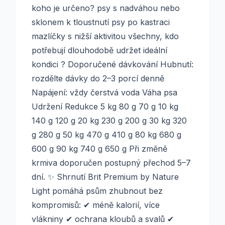
koho je určeno? psy s nadváhou nebo
sklonem k tloustnutí psy po kastraci
mazlíčky s nižší aktivitou všechny, kdo
potřebují dlouhodobě udržet ideální
kondici ? Doporučené dávkování Hubnutí:
rozdělte dávky do 2–3 porcí denně
Napájení: vždy čerstvá voda Váha psa
Udržení Redukce 5 kg 80 g 70 g 10 kg
140 g 120 g 20 kg 230 g 200 g 30 kg 320
g 280 g 50 kg 470 g 410 g 80 kg 680 g
600 g 90 kg 740 g 650 g Při změně
krmiva doporučen postupný přechod 5–7
dní. ✨ Shrnutí Brit Premium by Nature
Light pomáhá psům zhubnout bez
kompromisů: ✔ méně kalorií, více
vlákniny ✔ ochrana kloubů a svalů ✔