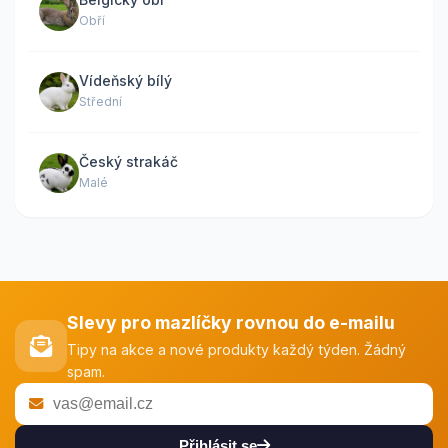
Obří
Vídeňský bílý
Střední
Český strakáč
Malé
Slevy pro mazlíčky rovnou do e-mailu
Tipy na akce a nové produkty každý týden. Žádný
spam.
Přihlásit se