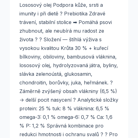
Lososový olej Podpora kůže, srsti a
imunity i při dietě ? Prebiotika Zdravé
trávení, stabilní stolice ➡ Pomáhá psovi
zhubnout, ale neubírá mu radost ze
života ? ? Složení — štíhlá výživa s
vysokou kvalitou Krůta 30 % + kuřecí
bílkoviny, obiloviny, bambusová vláknina,
lososový olej, hydrolyzovaná játra, byliny,
slávka zelenoústá, glukosamin,
chondroitin, borůvky, juka, heřmánek. ?
Záměrně zvýšený obsah vlákniny (6,5 %)
→ delší pocit nasycení ? Analytické složky
protein: 25 % tuk: 8 % vláknina: 6,5 %
omega-3: 0,1 % omega-6: 0,7 % Ca: 1,6
% P: 1,2 % Správná kombinace pro
redukci hmotnosti i ochranu svalů ? ? Pro