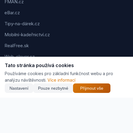
FMAN.cz
eBar.cz
Tipy-na-dárek.cz
Mobilní-kadeřnictví.cz
RealFree.sk
Web-clever.cz
Tato stránka používá cookies
Kvízov.cz
Používáme cookies pro základní funkčnost webu a pro
Karavaning.net
analýzu návštěvnosti.
Více informací
Nastavení
Pouze nezbytné
Přijmout vše
CVčko.eu
NEJNIŽŠÍ CENA
Najít nejlepší cenu
679 Kč
Podmínky použití
Ochrana osobních údajů
Cookies
Jak vyděláváme (affiliate)