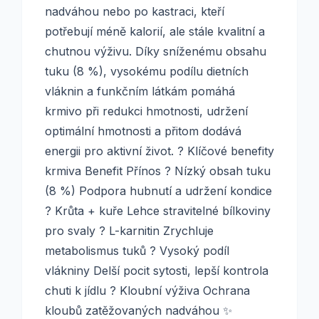
nadváhou nebo po kastraci, kteří
potřebují méně kalorií, ale stále kvalitní a
chutnou výživu. Díky sníženému obsahu
tuku (8 %), vysokému podílu dietních
vláknin a funkčním látkám pomáhá
krmivo při redukci hmotnosti, udržení
optimální hmotnosti a přitom dodává
energii pro aktivní život. ? Klíčové benefity
krmiva Benefit Přínos ? Nízký obsah tuku
(8 %) Podpora hubnutí a udržení kondice
? Krůta + kuře Lehce stravitelné bílkoviny
pro svaly ? L-karnitin Zrychluje
metabolismus tuků ? Vysoký podíl
vlákniny Delší pocit sytosti, lepší kontrola
chuti k jídlu ? Kloubní výživa Ochrana
kloubů zatěžovaných nadváhou ✨