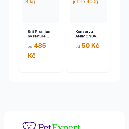
Brit Premium
Konzerva
by Nature
ANIMONDA
Senior S+M 8
Gran Carno
485
50 Kč
kg
hovězí +
od
od
jehně 400g
Kč