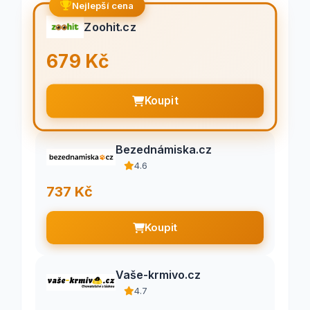
Nejlepší cena
Zoohit.cz
679 Kč
Koupit
Bezednámiska.cz
4.6
737 Kč
Koupit
Vaše-krmivo.cz
4.7