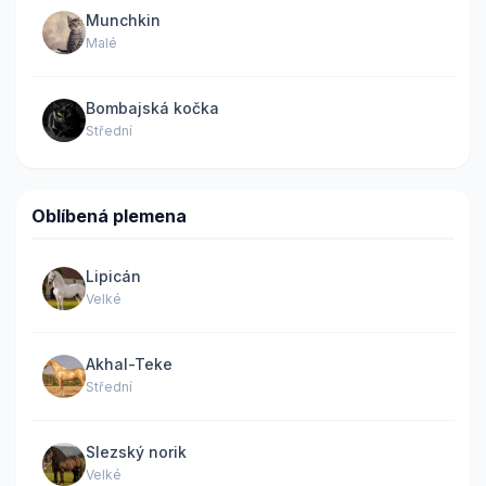
Munchkin
Malé
Bombajská kočka
Střední
Oblíbená plemena
Lipicán
Velké
Akhal-Teke
Střední
Slezský norik
Velké