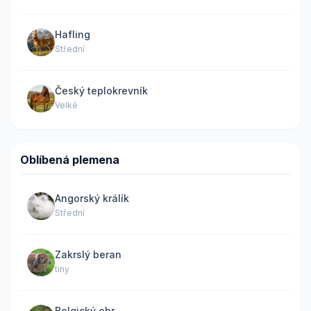
Hafling
Střední
Český teplokrevník
Velké
Oblíbená plemena
Angorský králík
Střední
Zakrslý beran
tiny
Belgický obr