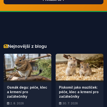
Nejnovější z blogu
Osmák degu: péče, klec
Pískomil jako mazlíček:
a krmení pro
péče, klec a krmení pro
začátečníky
začátečníky
2. 8. 2026
30. 7. 2026