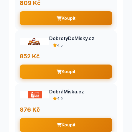
809 Kč
Koupit
DobrotyDoMisky.cz
4.5
852 Kč
Koupit
DobráMiska.cz
4.9
876 Kč
Koupit