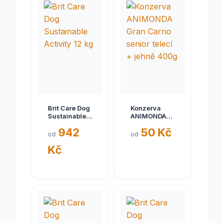
Brit Care Dog
Konzerva
Sustainable
ANIMONDA
Activity 12 kg
Gran Carno
942
50 Kč
senior telecí
od
od
+ jehně 400g
Kč