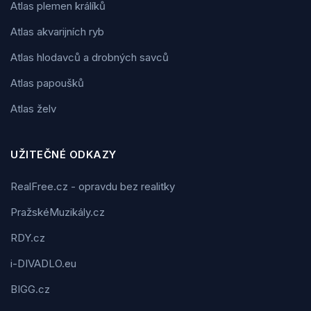
Atlas plemen králíků
Atlas akvarijních ryb
Atlas hlodavců a drobných savců
Atlas papoušků
Atlas želv
UŽITEČNÉ ODKAZY
RealFree.cz - opravdu bez realitky
PražskéMuzikály.cz
RDY.cz
i-DIVADLO.eu
BIGG.cz