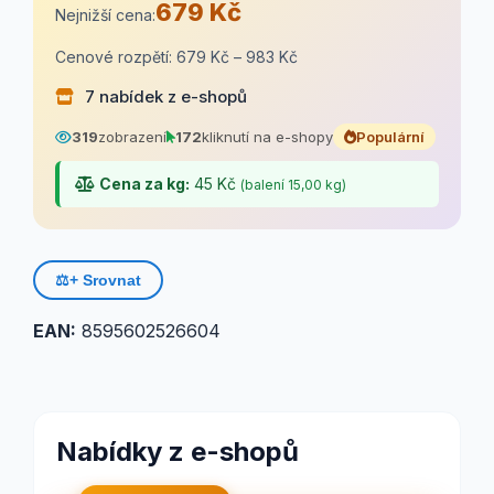
679 Kč
Nejnižší cena:
Cenové rozpětí: 679 Kč – 983 Kč
7 nabídek z e-shopů
319
zobrazení
172
kliknutí na e-shopy
Populární
Cena za kg:
45 Kč
(balení 15,00 kg)
⚖️
+ Srovnat
EAN:
8595602526604
Nabídky z e-shopů