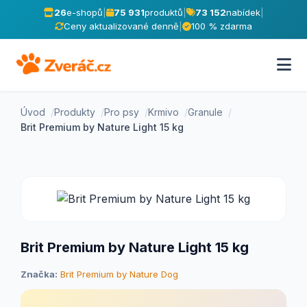
26
e-shopů
|
75 931
produktů
|
73 152
nabídek
|
Ceny aktualizované denně
|
100 % zdarma
Úvod
Produkty
Pro psy
Krmivo
Granule
Brit Premium by Nature Light 15 kg
Brit Premium by Nature Light 15 kg
Značka:
Brit Premium by Nature Dog