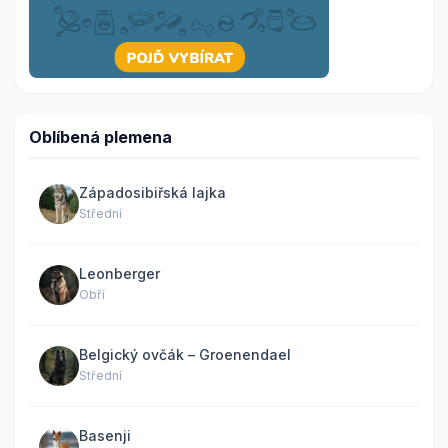
Oblíbená plemena
Západosibiřská lajka
Střední
Leonberger
Obří
Belgický ovčák – Groenendael
Střední
Basenji