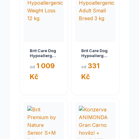
Brit Care Dog
Brit Care Dog
Hypoallergenic
Hypoallergenic
Weight Loss
Adult Small
1 009
331
12 kg
Breed 3 kg
od
od
Kč
Kč