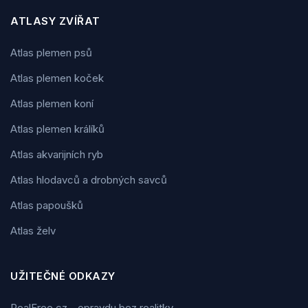
ATLASY ZVÍŘAT
Atlas plemen psů
Atlas plemen koček
Atlas plemen koní
Atlas plemen králíků
Atlas akvarijních ryb
Atlas hlodavců a drobných savců
Atlas papoušků
Atlas želv
UŽITEČNÉ ODKAZY
RealFree.cz - opravdu bez realitky