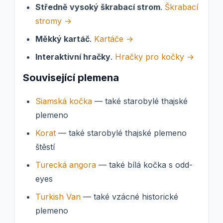
Středně vysoký škrabací strom
.
Škrabací
stromy →
Měkký kartáč
.
Kartáče →
Interaktivní hračky
.
Hračky pro kočky →
Související plemena
Siamská kočka
— také starobylé thajské
plemeno
Korat
— také starobylé thajské plemeno
štěstí
Turecká angora
— také bílá kočka s odd-
eyes
Turkish Van
— také vzácné historické
plemeno