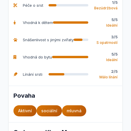
1/5
Péče o srst
Bezúdržbová
5/5
Vhodná k dětem
Ideální
3/5
Snášenlivost s jinými zvířaty
S opatrností
5/5
Vhodná do bytu
Ideální
2/5
Línání srsti
Málo línání
Povaha
Aktivní
sociální
mluvná