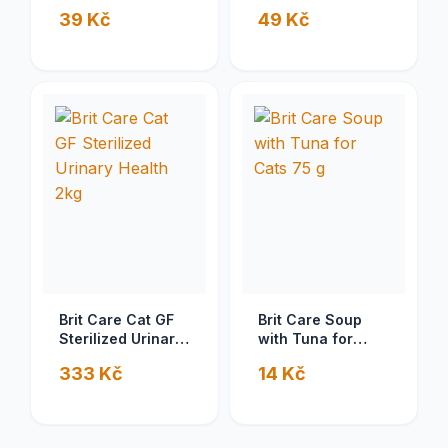
with Lamb 200 g
extra tuňákem a s
39 Kč
49 Kč
lososem 1 ks
Brit Care Cat GF
Brit Care Soup
Sterilized Urinary
with Tuna for
Health 2kg
Cats 75 g
333 Kč
14 Kč