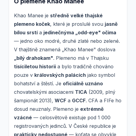
O plemene Khao Manee
Khao Manee je
středně velké thajské
plemeno koček
, které je proslulé svou
jasně
bílou srstí
a
jedinečnýma „odd-eye" očima
— jedno oko modré, druhé zlaté nebo zelené.
V thajštině znamená „Khao Manee" doslova
„bílý drahokam"
. Plemeno má v Thajsku
tisíciletou historii
a bylo tradičně chováno
pouze v
královských palácích
jako symbol
bohatství a štěstí. Je
oficiálně uznáno
chovatelskými asociacemi
TICA
(2009, plný
šampionát 2013),
WCF
a
GCCF
. CFA a FIFe ho
dosud neuznaly. Plemeno je
extrémně
vzácné
— celosvětově existuje pod 1 000
registrovaných jedinců. V České republice je
prakticky nedostupné
— koťata se obvykle