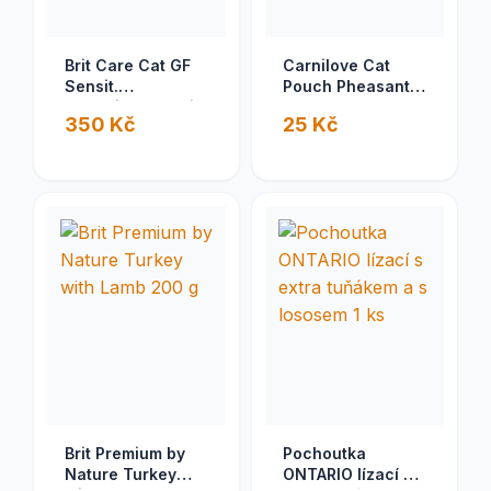
Brit Care Cat GF
Carnilove Cat
Sensit.
Pouch Pheasant &
Heal.Digest&Delic.Taste2kg
Raspberry Leaves
350 Kč
25 Kč
85g
Brit Premium by
Pochoutka
Nature Turkey
ONTARIO lízací s