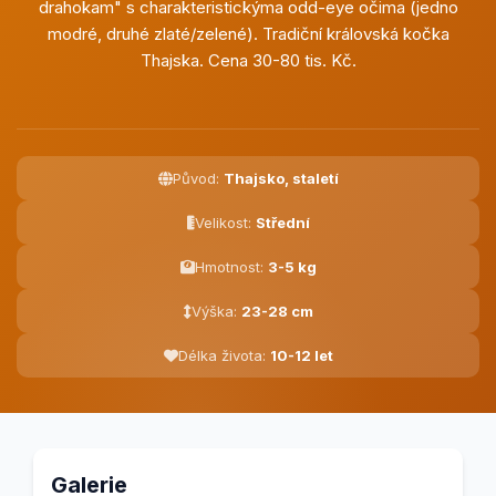
drahokam" s charakteristickýma odd-eye očima (jedno
modré, druhé zlaté/zelené). Tradiční královská kočka
Thajska. Cena 30-80 tis. Kč.
Původ:
Thajsko, staletí
Velikost:
Střední
Hmotnost:
3-5 kg
Výška:
23-28 cm
Délka života:
10-12 let
Galerie