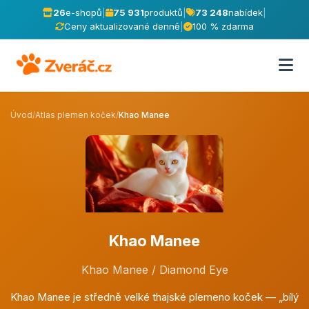
26
e-shopů
|
75 931
produktů
|
73 248
nabídek
|
Ceny aktualizované denně
|
100 % zdarma
Úvod
/
Atlas plemen koček
/
Khao Manee
Khao Manee
Khao Manee / Diamond Eye
Khao Manee je středně velké thajské plemeno koček — „bílý