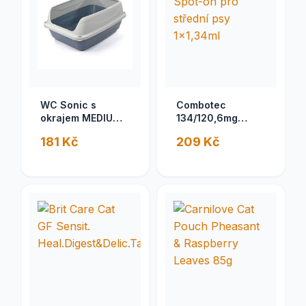
WC Sonic s
Combotec
okrajem MEDIUM
134/120,6mg
44,5 x 34 x 18,5
Spot-on pro
181 Kč
209 Kč
cm
střední psy
1x1,34ml