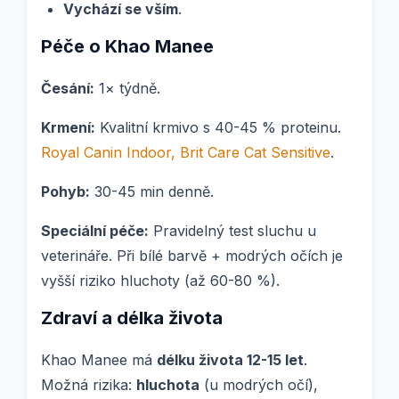
Vychází se vším
.
Péče o Khao Manee
Česání:
1× týdně.
Krmení:
Kvalitní krmivo s 40-45 % proteinu.
Royal Canin Indoor, Brit Care Cat Sensitive
.
Pohyb:
30-45 min denně.
Speciální péče:
Pravidelný test sluchu u
veterináře. Při bílé barvě + modrých očích je
vyšší riziko hluchoty (až 60-80 %).
Zdraví a délka života
Khao Manee má
délku života 12-15 let
.
Možná rizika:
hluchota
(u modrých očí),