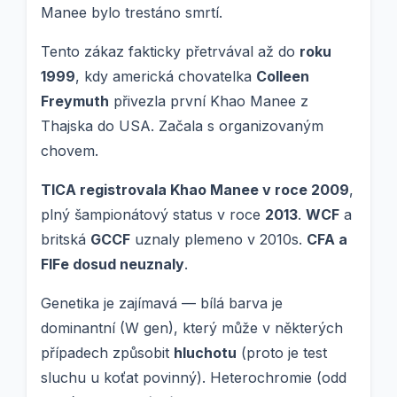
Manee bylo trestáno smrtí.
Tento zákaz fakticky přetrvával až do
roku
1999
, kdy americká chovatelka
Colleen
Freymuth
přivezla první Khao Manee z
Thajska do USA. Začala s organizovaným
chovem.
TICA registrovala Khao Manee v roce 2009
,
plný šampionátový status v roce
2013
.
WCF
a
britská
GCCF
uznaly plemeno v 2010s.
CFA a
FIFe dosud neuznaly
.
Genetika je zajímavá — bílá barva je
dominantní (W gen), který může v některých
případech způsobit
hluchotu
(proto je test
sluchu u koťat povinný). Heterochromie (odd