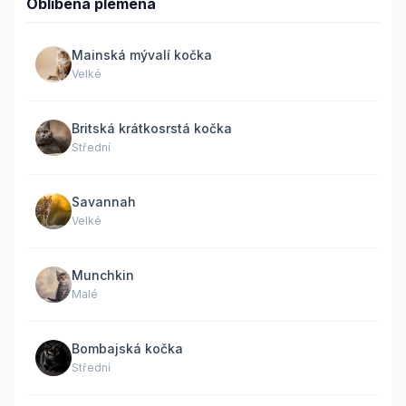
Oblíbená plemena
Mainská mývalí kočka
Velké
Britská krátkosrstá kočka
Střední
Savannah
Velké
Munchkin
Malé
Bombajská kočka
Střední