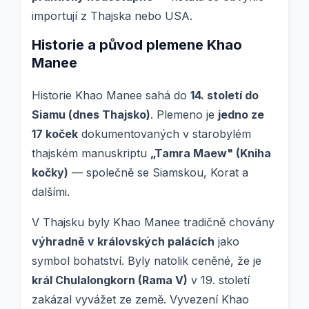
importují z Thajska nebo USA.
Historie a původ plemene Khao
Manee
Historie Khao Manee sahá do
14. století do
Siamu (dnes Thajsko)
. Plemeno je
jedno ze
17 koček
dokumentovaných v starobylém
thajském manuskriptu
„Tamra Maew" (Kniha
kočky)
— společně se Siamskou, Korat a
dalšími.
V Thajsku byly Khao Manee tradičně chovány
výhradně v královských palácích
jako
symbol bohatství. Byly natolik ceněné, že je
král Chulalongkorn (Rama V)
v 19. století
zakázal vyvážet ze země. Vyvezení Khao