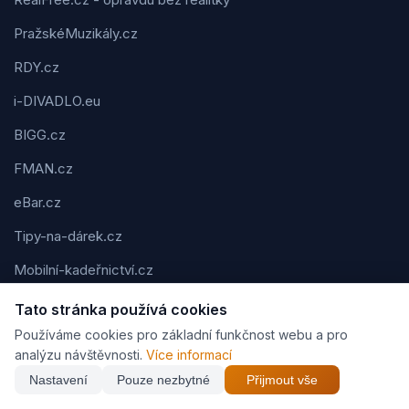
PražskéMuzikály.cz
RDY.cz
i-DIVADLO.eu
BIGG.cz
FMAN.cz
eBar.cz
Tipy-na-dárek.cz
Mobilní-kadeřnictví.cz
RealFree.sk
Tato stránka používá cookies
Používáme cookies pro základní funkčnost webu a pro
Web-clever.cz
analýzu návštěvnosti.
Více informací
Kvízov.cz
Nastavení
Pouze nezbytné
Přijmout vše
Karavaning.net