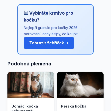
📊 Vybíráte krmivo pro
kočku?
Nejlepší granule pro kočky 2026 —
porovnání, ceny a tipy, co koupit.
Zobrazit žebříček →
Podobná plemena
Domácí kočka
Perská kočka
krátkosrstá