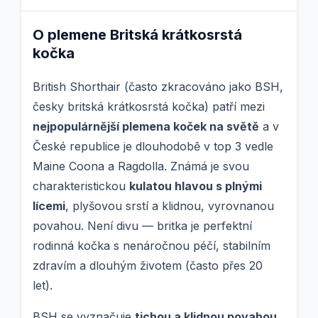
O plemene Britská krátkosrstá
kočka
British Shorthair (často zkracováno jako BSH,
česky britská krátkosrstá kočka) patří mezi
nejpopulárnější plemena koček na světě
a v
České republice je dlouhodobě v top 3 vedle
Maine Coona a Ragdolla. Známá je svou
charakteristickou
kulatou hlavou s plnými
lícemi
, plyšovou srstí a klidnou, vyrovnanou
povahou. Není divu — britka je perfektní
rodinná kočka s nenáročnou péčí, stabilním
zdravím a dlouhým životem (často přes 20
let).
BSH se vyznačuje
tichou a klidnou povahou
.