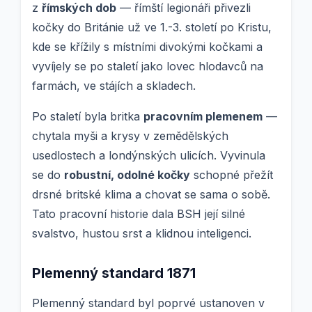
z
římských dob
— římští legionáři přivezli
kočky do Británie už ve 1.-3. století po Kristu,
kde se křížily s místními divokými kočkami a
vyvíjely se po staletí jako lovec hlodavců na
farmách, ve stájích a skladech.
Po staletí byla britka
pracovním plemenem
—
chytala myši a krysy v zemědělských
usedlostech a londýnských ulicích. Vyvinula
se do
robustní, odolné kočky
schopné přežít
drsné britské klima a chovat se sama o sobě.
Tato pracovní historie dala BSH její silné
svalstvo, hustou srst a klidnou inteligenci.
Plemenný standard 1871
Plemenný standard byl poprvé ustanoven v