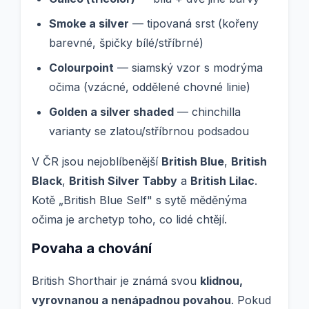
Smoke a silver
— tipovaná srst (kořeny
barevné, špičky bílé/stříbrné)
Colourpoint
— siamský vzor s modrýma
očima (vzácné, oddělené chovné linie)
Golden a silver shaded
— chinchilla
varianty se zlatou/stříbrnou podsadou
V ČR jsou nejoblíbenější
British Blue
,
British
Black
,
British Silver Tabby
a
British Lilac
.
Kotě „British Blue Self" s sytě měděnýma
očima je archetyp toho, co lidé chtějí.
Povaha a chování
British Shorthair je známá svou
klidnou,
vyrovnanou a nenápadnou povahou
. Pokud