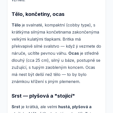
Tělo, končetiny, ocas
Tělo
je svalnaté, kompaktní (cobby type), s
krátkýma silnýma končetinama zakončenýma
velkými kulatými tlapkami. Britka má
překvapivě silné svalstvo — když ji vezmete do
náruče, ucítíte pevnou váhu.
Ocas
je středně
dlouhý (cca 25 cm), silný u báze, postupně se
zužující, s tupým zaobleným koncem. Ocas
má nest být delší než tělo — to by bylo
známkou křížení s jiným plemenem.
Srst — plyšová a "stojící"
Srst
je krátká, ale velmi
hustá, plyšová a