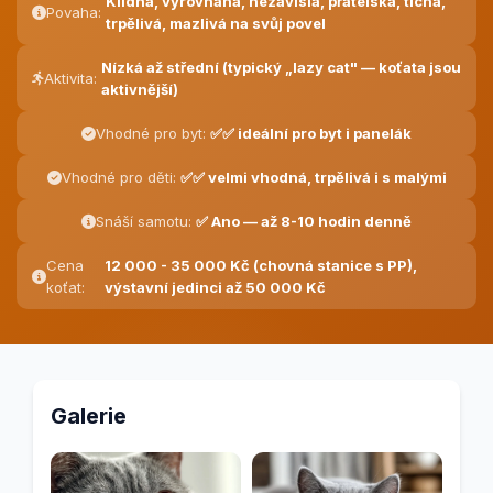
Klidná, vyrovnaná, nezávislá, přátelská, tichá,
Povaha:
trpělivá, mazlivá na svůj povel
Nízká až střední (typický „lazy cat" — koťata jsou
Aktivita:
aktivnější)
Vhodné pro byt:
✅✅ ideální pro byt i panelák
Vhodné pro děti:
✅✅ velmi vhodná, trpělivá i s malými
Snáší samotu:
✅ Ano — až 8-10 hodin denně
Cena
12 000 - 35 000 Kč (chovná stanice s PP),
koťat:
výstavní jedinci až 50 000 Kč
Galerie