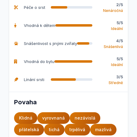
2/5
Péče o srst
Nenáročná
5/5
Vhodná k dětem
Ideální
4/5
Snášenlivost s jinými zvířaty
Snášenlivá
5/5
Vhodná do bytu
Ideální
3/5
Línání srsti
Středně
Povaha
Klidná
vyrovnaná
nezávislá
přátelská
tichá
trpělivá
mazlivá