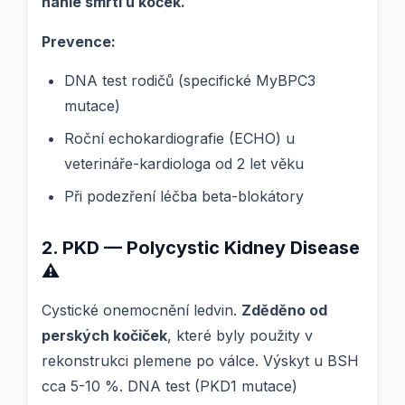
náhlé smrti u koček.
Prevence:
DNA test rodičů (specifické MyBPC3
mutace)
Roční echokardiografie (ECHO) u
veterináře-kardiologa od 2 let věku
Při podezření léčba beta-blokátory
2. PKD — Polycystic Kidney Disease
⚠️
Cystické onemocnění ledvin.
Zděděno od
perských kočiček
, které byly použity v
rekonstrukci plemene po válce. Výskyt u BSH
cca 5-10 %. DNA test (PKD1 mutace)