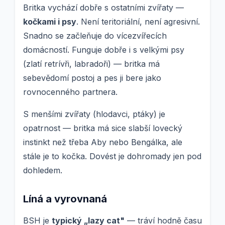
Britka vychází dobře s ostatními zvířaty —
kočkami i psy
. Není teritoriální, není agresivní.
Snadno se začleňuje do vícezvířecích
domácností. Funguje dobře i s velkými psy
(zlatí retrívři, labradoři) — britka má
sebevědomí postoj a pes ji bere jako
rovnocenného partnera.
S menšími zvířaty (hlodavci, ptáky) je
opatrnost — britka má sice slabší lovecký
instinkt než třeba Aby nebo Bengálka, ale
stále je to kočka. Dovést je dohromady jen pod
dohledem.
Líná a vyrovnaná
BSH je
typický „lazy cat"
— tráví hodně času