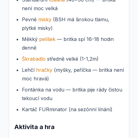
není moc velká
Pevné
misky
(BSH má širokou tlamu,
plytké misky)
Měkký
pelíšek
— britka spí 16-18 hodin
denně
Škrabadlo
středně velké (1-1,2m)
Lehčí
hračky
(myšky, peříčka — britka není
moc hravá)
Fontánka na vodu — britka pije rády čistou
tekoucí vodu
Kartáč FURminator (na sezónní línání)
Aktivita a hra