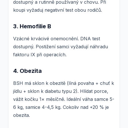
dostupný a rutinně používaný v chovu. Při
koupi vyžaduj negativní test obou rodičů.
3. Hemofilie B
Vzácné krvácivé onemocnění. DNA test
dostupný. Postižení samci vyžadují náhradu
faktoru IX při operacích.
4. Obezita
BSH má sklon k obezitě (líná povaha + chuť k
jídlu + sklon k diabetu typu 2). Hlídat porce,
vážit kočku 1× měsíčně. Ideální váha samce 5-
6 kg, samice 4-4,5 kg. Cokoliv nad +20 % je
obezita.