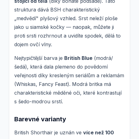
stojící od těla
(díky bohaté podsadě). Tato
struktura dává BSH charakteristický
„medvědí" plyšový vzhled. Srst neleží ploše
jako u siamské kočky — naopak, můžete ji
proti srsti rozhrnout a uvidíte spodek, dělá to
dojem ovčí vlny.
Nejtypičtější barva je
British Blue
(modrá/
šedá), která dala plemeno do povědomí
veřejnosti díky kresleným seriálům a reklamám
(Whiskas, Fancy Feast). Modrá britka má
charakteristické měděné oči, které kontrastují
s šedo-modrou srstí.
Barevné varianty
British Shorthair je uznán ve
více než 100