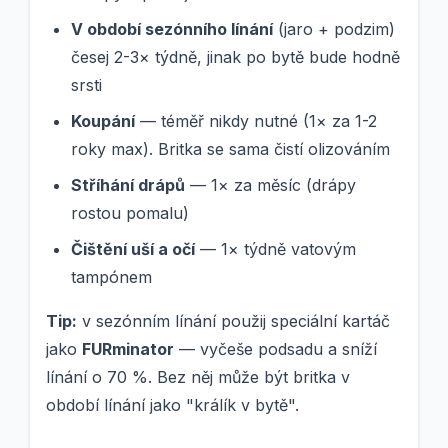
V období sezónního línání
(jaro + podzim)
česej 2-3× týdně, jinak po bytě bude hodně
srsti
Koupání
— téměř nikdy nutné (1× za 1-2
roky max). Britka se sama čistí olizováním
Stříhání drápů
— 1× za měsíc (drápy
rostou pomalu)
Čištění uší a očí
— 1× týdně vatovým
tampónem
Tip:
v sezónním línání použij speciální kartáč
jako
FURminator
— vyčeše podsadu a sníží
línání o 70 %. Bez něj může být britka v
období línání jako "králík v bytě".