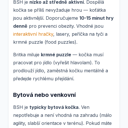
BSH je
nízko až středně aktivní
. Dospělá
kočka se příliš nevyžaduje hrou — koťátka
jsou aktivnější. Doporučujeme
10-15 minut hry
denně
pro prevenci obezity. Vhodné jsou
interaktivní hračky
, lasery, peříčka na tyči a
krmné puzzle (food puzzles).
Britka miluje
krmné puzzle
— kočka musí
pracovat pro jídlo (vyřešit hlavolam). To
prodlouží jídlo, zaměstná kočku mentálně a
předejde rychlému přejídání.
Bytová nebo venkovní
BSH je
typicky bytová kočka
. Ven
nepotřebuje a není vhodná na zahradu (málo
agility, slabší orientace v terénu). Pokud máte