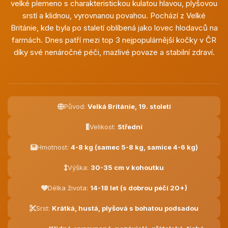
velké plemeno s charakteristickou kulatou hlavou, plyšovou
srstí a klidnou, vyrovnanou povahou. Pochází z Velké
Británie, kde byla po staletí oblíbená jako lovec hlodavců na
farmách. Dnes patří mezi top 3 nejpopulárnější kočky v ČR
díky své nenáročné péči, mazlivé povaze a stabilní zdraví.
Původ:
Velká Británie, 19. století
Velikost:
Střední
Hmotnost:
4-8 kg (samec 5-8 kg, samice 4-6 kg)
Výška:
30-35 cm v kohoutku
Délka života:
14-18 let (s dobrou péčí 20+)
Srst:
Krátká, hustá, plyšová s bohatou podsadou