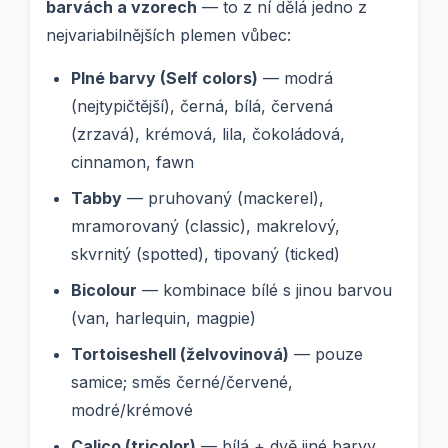
barvách a vzorech
— to z ní dělá jedno z
nejvariabilnějších plemen vůbec:
Plné barvy (Self colors)
— modrá
(nejtypičtější), černá, bílá, červená
(zrzavá), krémová, lila, čokoládová,
cinnamon, fawn
Tabby
— pruhovaný (mackerel),
mramorovaný (classic), makrelový,
skvrnitý (spotted), tipovaný (ticked)
Bicolour
— kombinace bílé s jinou barvou
(van, harlequin, magpie)
Tortoiseshell (želvovinová)
— pouze
samice; směs černé/červené,
modré/krémové
Calico (tricolor)
— bílá + dvě jiné barvy