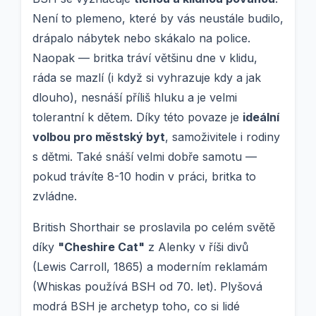
Není to plemeno, které by vás neustále budilo,
drápalo nábytek nebo skákalo na police.
Naopak — britka tráví většinu dne v klidu,
ráda se mazlí (i když si vyhrazuje kdy a jak
dlouho), nesnáší příliš hluku a je velmi
tolerantní k dětem. Díky této povaze je
ideální
volbou pro městský byt
, samoživitele i rodiny
s dětmi. Také snáší velmi dobře samotu —
pokud trávíte 8-10 hodin v práci, britka to
zvládne.
British Shorthair se proslavila po celém světě
díky
"Cheshire Cat"
z Alenky v říši divů
(Lewis Carroll, 1865) a moderním reklamám
(Whiskas používá BSH od 70. let). Plyšová
modrá BSH je archetyp toho, co si lidé