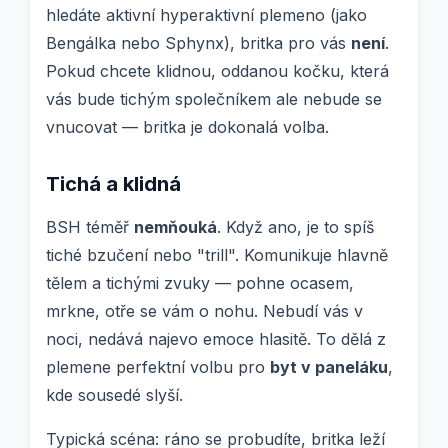
hledáte aktivní hyperaktivní plemeno (jako
Bengálka nebo Sphynx), britka pro vás
není
.
Pokud chcete klidnou, oddanou kočku, která
vás bude tichým společníkem ale nebude se
vnucovat — britka je dokonalá volba.
Tichá a klidná
BSH téměř
nemňouká
. Když ano, je to spíš
tiché bzučení nebo "trill". Komunikuje hlavně
tělem a tichými zvuky — pohne ocasem,
mrkne, otře se vám o nohu. Nebudí vás v
noci, nedává najevo emoce hlasitě. To dělá z
plemene perfektní volbu pro
byt v paneláku
,
kde sousedé slyší.
Typická scéna: ráno se probudíte, britka leží