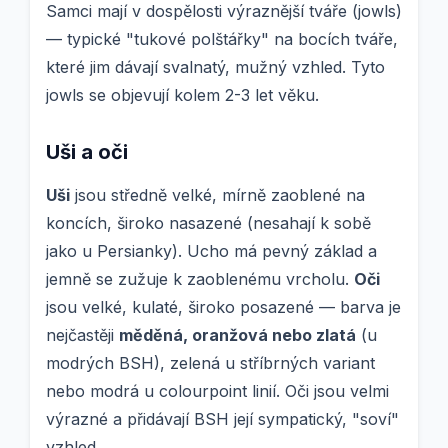
Samci mají v dospělosti výraznější tváře (jowls)
— typické "tukové polštářky" na bocích tváře,
které jim dávají svalnatý, mužný vzhled. Tyto
jowls se objevují kolem 2-3 let věku.
Uši a oči
Uši
jsou středně velké, mírně zaoblené na
koncích, široko nasazené (nesahají k sobě
jako u Persianky). Ucho má pevný základ a
jemně se zužuje k zaoblenému vrcholu.
Oči
jsou velké, kulaté, široko posazené — barva je
nejčastěji
měděná, oranžová nebo zlatá
(u
modrých BSH), zelená u stříbrných variant
nebo modrá u colourpoint linií. Oči jsou velmi
výrazné a přidávají BSH její sympatický, "soví"
vzhled.