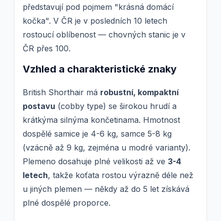
představují pod pojmem "krásná domácí
kočka". V ČR je v posledních 10 letech
rostoucí oblíbenost — chovných stanic je v
ČR přes 100.
Vzhled a charakteristické znaky
British Shorthair má
robustní, kompaktní
postavu
(cobby type) se širokou hrudí a
krátkýma silnýma končetinama. Hmotnost
dospělé samice je 4-6 kg, samce 5-8 kg
(vzácně až 9 kg, zejména u modré varianty).
Plemeno dosahuje plné velikosti až ve
3-4
letech
, takže koťata rostou výrazně déle než
u jiných plemen — někdy až do 5 let získává
plné dospělé proporce.