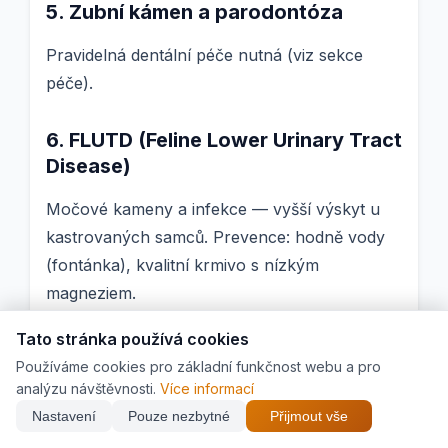
5. Zubní kámen a parodontóza
Pravidelná dentální péče nutná (viz sekce
péče).
6. FLUTD (Feline Lower Urinary Tract
Disease)
Močové kameny a infekce — vyšší výskyt u
kastrovaných samců. Prevence: hodně vody
(fontánka), kvalitní krmivo s nízkým
magneziem.
Tato stránka používá cookies
Délka života
Používáme cookies pro základní funkčnost webu a pro
analýzu návštěvnosti.
Více informací
14-18 let, s kvalitní péčí
20+ let
(doloženo až
Nastavení
Pouze nezbytné
Přijmout vše
22 let). Britka patří mezi dlouhověká plemena.