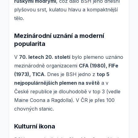
ruskými modrými
, což dalo BSH jeho dnešní
plyšovou srst, kulatou hlavu a kompaktnější
tělo.
Mezinárodní uznání a moderní
popularita
V
70. letech 20. století
bylo plemeno uznáno
mezinárodně organizacemi
CFA (1980), FIFe
(1973), TICA
. Dnes je BSH jedno z
top 5
nejpopulárnějších plemen na světě
a v
České republice je dlouhodobě v top 3 (vedle
Maine Coona a Ragdolla). V ČR je přes 100
chovných stanic.
Kulturní ikona