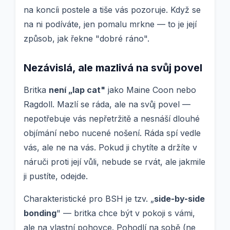
na koncíi postele a tiše vás pozoruje. Když se
na ni podíváte, jen pomalu mrkne — to je její
způsob, jak řekne "dobré ráno".
Nezávislá, ale mazlivá na svůj povel
Britka
není „lap cat"
jako Maine Coon nebo
Ragdoll. Mazlí se ráda, ale na svůj povel —
nepotřebuje vás nepřetržitě a nesnáší dlouhé
objímání nebo nucené nošení. Ráda spí vedle
vás, ale ne na vás. Pokud ji chytíte a držíte v
náruči proti její vůli, nebude se rvát, ale jakmile
ji pustíte, odejde.
Charakteristické pro BSH je tzv. „
side-by-side
bonding
" — britka chce být v pokoji s vámi,
ale na vlastní pohovce. Pohodlí na sobě (ne