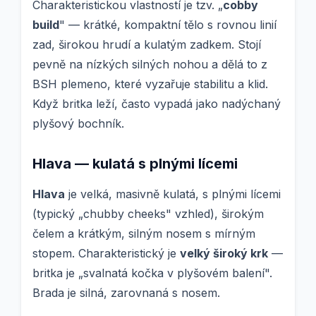
Charakteristickou vlastností je tzv. „
cobby
build
" — krátké, kompaktní tělo s rovnou linií
zad, širokou hrudí a kulatým zadkem. Stojí
pevně na nízkých silných nohou a dělá to z
BSH plemeno, které vyzařuje stabilitu a klid.
Když britka leží, často vypadá jako nadýchaný
plyšový bochník.
Hlava — kulatá s plnými lícemi
Hlava
je velká, masivně kulatá, s plnými lícemi
(typický „chubby cheeks" vzhled), širokým
čelem a krátkým, silným nosem s mírným
stopem. Charakteristický je
velký široký krk
—
britka je „svalnatá kočka v plyšovém balení".
Brada je silná, zarovnaná s nosem.