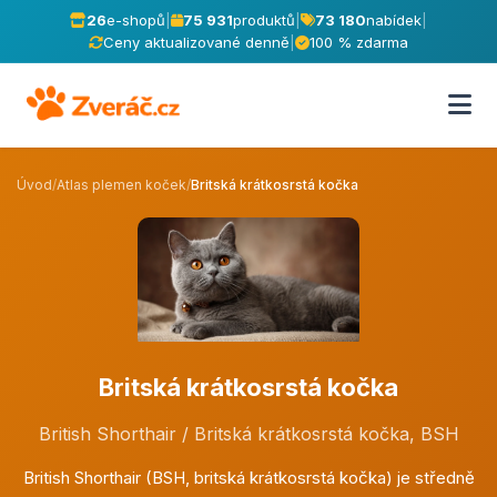
26
e-shopů
|
75 931
produktů
|
73 180
nabídek
|
Ceny aktualizované denně
|
100 % zdarma
Úvod
/
Atlas plemen koček
/
Britská krátkosrstá kočka
Britská krátkosrstá kočka
British Shorthair / Britská krátkosrstá kočka, BSH
British Shorthair (BSH, britská krátkosrstá kočka) je středně