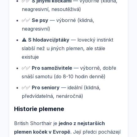
✅✅
S jinými kočkami
— výborné (klidná,
neagresivní, nesoutěživá)
✅✅
Se psy
— výborné (klidná,
neagresivní)
⚠️
S hlodavci/ptáky
— lovecký instinkt
slabší než u jiných plemen, ale stále
existuje
✅✅
Pro samoživitele
— výborně, dobře
snáší samotu (do 8-10 hodin denně)
✅✅
Pro seniory
— ideální (klidná,
předvídatelná, nenáročná)
Historie plemene
British Shorthair je
jedno z nejstarších
plemen koček v Evropě
. Její předci pocházejí