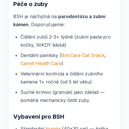
Péče o zuby
BSH je náchylná na
parodontózu a zubní
kámen
. Doporučujeme:
Čištění zubů 2-3× týdně (zubní pasta pro
kočky, NIKDY lidská)
Dentální pamlsky (
Brit Care Cat Snack
,
Canvit Health Care
)
Veterinární kontrola a čištění zubního
kamene 1× ročně (od 5 let věku)
Suché krmivo (granule) jako základ —
pomáhá mechanicky čistit zuby
Vybavení pro BSH
Standardní
toaleta
(40×30 cm) — britka