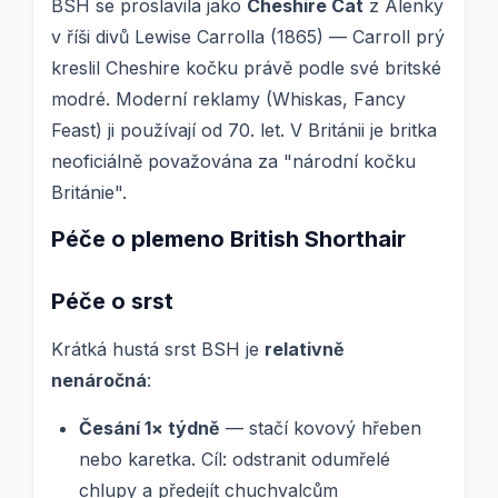
BSH se proslavila jako
Cheshire Cat
z Alenky
v říši divů Lewise Carrolla (1865) — Carroll prý
kreslil Cheshire kočku právě podle své britské
modré. Moderní reklamy (Whiskas, Fancy
Feast) ji používají od 70. let. V Británii je britka
neoficiálně považována za "národní kočku
Británie".
Péče o plemeno British Shorthair
Péče o srst
Krátká hustá srst BSH je
relativně
nenáročná
:
Česání 1× týdně
— stačí kovový hřeben
nebo karetka. Cíl: odstranit odumřelé
chlupy a předejít chuchvalcům