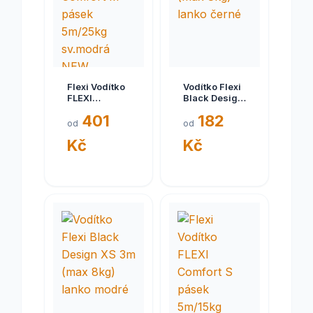
Flexi Vodítko
Vodítko Flexi
FLEXI
Black Design
Comfort M
XS 3m (max
401
182
pásek
8kg) lanko
od
od
5m/25kg
černé
Kč
Kč
sv.modrá
NEW