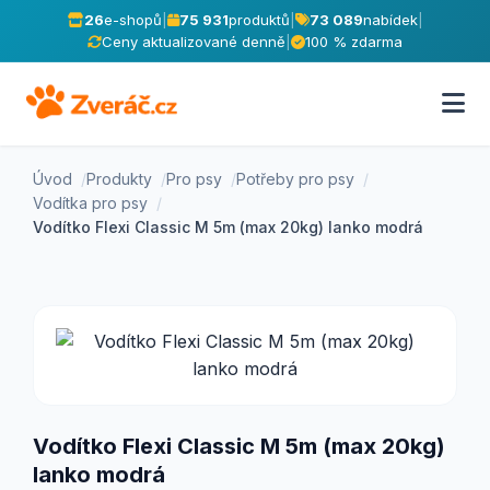
26
e-shopů
|
75 931
produktů
|
73 089
nabídek
|
Ceny aktualizované denně
|
100 % zdarma
Úvod
Produkty
Pro psy
Potřeby pro psy
Vodítka pro psy
Vodítko Flexi Classic M 5m (max 20kg) lanko modrá
Vodítko Flexi Classic M 5m (max 20kg)
lanko modrá