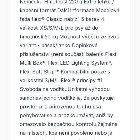
Německu Hmotnost 220 g Extra lehké /
kapesní formát Další informace Modelová
řada flexi® Classic nabízí: 5 barev 4
velikosti XS/S/M/L pro psy až do
hmotnosti 50 kg Možnost výběru ze dvou
variant - pásek/lanko Doplňkové
příslušenství (není součástí balení): Flexi
Multi Box*, Flexi LED Lighting System*,
Flexi Soft Stop * Kompatibilní pouze s
velikostmi S/M/L Flexi® principy #1
Svoboda na vodítkuUnikátní výhodou
samonavíjecího vodítka je, že poskytuje
prostor pro přirozenou touhu psa
pohybovat se a prozkoumávat, aniž by
omezovalo bezpečnou kontrolu.Zejména
na místech, kde není povoleno nebo je