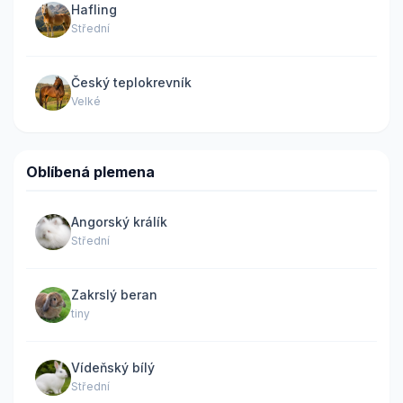
Hafling
Střední
Český teplokrevník
Velké
Oblíbená plemena
Angorský králík
Střední
Zakrslý beran
tiny
Vídeňský bílý
Střední