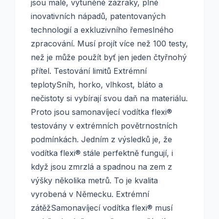
jsou malé, vytuněné zázraky, plné
inovativních nápadů, patentovaných
technologií a exkluzivního řemeslného
zpracování. Musí projít více než 100 testy,
než je může použít byť jen jeden čtyřnohý
přítel. Testování limitů Extrémní
teplotySníh, horko, vlhkost, bláto a
nečistoty si vybírají svou daň na materiálu.
Proto jsou samonavíjecí vodítka flexi®
testovány v extrémních povětrnostních
podmínkách. Jedním z výsledků je, že
vodítka flexi® stále perfektně fungují, i
když jsou zmrzlá a spadnou na zem z
výšky několika metrů. To je kvalita
vyrobená v Německu. Extrémní
zátěžSamonavíjecí vodítka flexi® musí