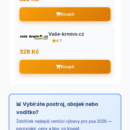
Koupit
Vaše-krmivo.cz
4.7
328 Kč
Koupit
📊 Vybíráte postroj, obojek nebo
vodítko?
Žebříček nejlepší venčící výbavy pro psa 2026 —
porovnání, ceny a tipy, co koupit.