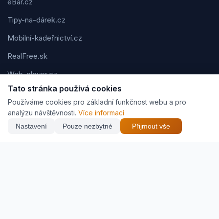
eBar.cz
Tipy-na-dárek.cz
Mobilní-kadeřnictví.cz
RealFree.sk
Web-clever.cz
Tato stránka používá cookies
Kvízov.cz
Používáme cookies pro základní funkčnost webu a pro
Karavaning.net
analýzu návštěvnosti.
Více informací
Nastavení
Pouze nezbytné
Přijmout vše
CVčko.eu
NEJNIŽŠÍ CENA
Najít nejlepší cenu
247 Kč
Podmínky použití
Ochrana osobních údajů
Cookies
Jak vyděláváme (affiliate)
© 2026 Zveráč.cz. Všechna práva vyhrazena. | Vytvořil
Pavel
Jirouš