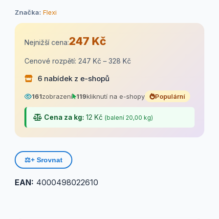
Značka:
Flexi
247 Kč
Nejnižší cena:
Cenové rozpětí: 247 Kč – 328 Kč
6 nabídek z e-shopů
161
zobrazení
119
kliknutí na e-shopy
Populární
Cena za kg:
12 Kč
(balení 20,00 kg)
⚖️
+ Srovnat
EAN:
4000498022610