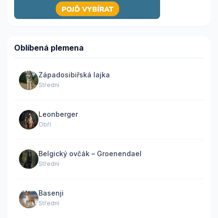
Oblíbená plemena
Západosibiřská lajka
Střední
Leonberger
Obří
Belgický ovčák – Groenendael
Střední
Basenji
Střední