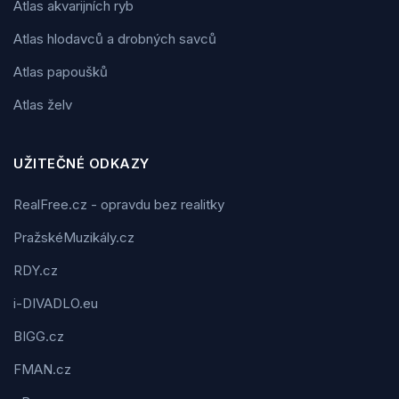
Atlas akvarijních ryb
Atlas hlodavců a drobných savců
Atlas papoušků
Atlas želv
UŽITEČNÉ ODKAZY
RealFree.cz - opravdu bez realitky
PražskéMuzikály.cz
RDY.cz
i-DIVADLO.eu
BIGG.cz
FMAN.cz