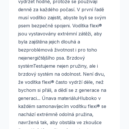
vydržet hodně, protože se používají
denně za každého počasí. V první řadě
musí vodítko zajistit, abyste byli se svým
psem bezpečně spojeni. Vodítka flexi®
jsou vystavovány extrémní zátěži, aby
byla zajištěna jejich dlouhá a
bezproblémová životnost i pro toho
nejenergičtějšího psa. Brzdový
systémTestujeme nejen pružiny, ale i
brzdový systém na odolnost. Není divu,
že vodítka flexi® často vydrží déle, než
bychom si přáli, a dědí se z generace na
generaci... Únava materiáluHluboko v
každém samonavíjecím vodítku flexi® se
nachází extrémně odolná pružina,
navržená tak, aby obstála ve zkoušce