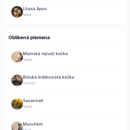
Lhasa Apso
Malé
Oblíbená plemena
Mainská mývalí kočka
Velké
Britská krátkosrstá kočka
Střední
Savannah
Velké
Munchkin