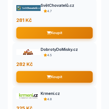
SvětChovatelů.cz
4.7
281 Kč
Koupit
DobrotyDoMisky.cz
4.5
282 Kč
Koupit
Krmení.cz
4.8
325 Kč