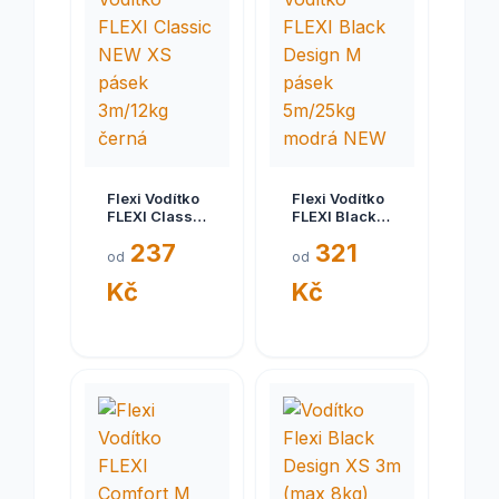
Flexi Vodítko
Flexi Vodítko
FLEXI Classic
FLEXI Black
NEW XS
Design M
237
321
pásek
pásek
od
od
3m/12kg
5m/25kg
Kč
Kč
černá
modrá NEW