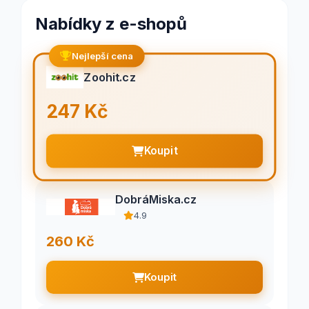
Nabídky z e-shopů
Nejlepší cena
Zoohit.cz
247 Kč
Koupit
DobráMiska.cz
4.9
260 Kč
Koupit