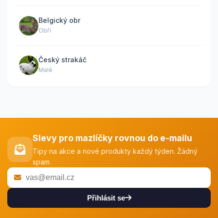
Belgický obr
Obří
Český strakáč
Malé
Slevy pro mazlíčky rovnou do e-mailu
Tipy na akce a nové produkty každý týden. Žádný
spam.
Přihlásit se