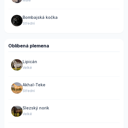
Malé
Bombajská kočka
Střední
Oblíbená plemena
Lipicán
Velké
Akhal-Teke
Střední
Slezský norik
Velké