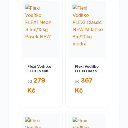
Flexi Vodítko
Flexi Vodítko
FLEXI Neon S
FLEXI Classic
5m/15kg
NEW M lanko
279
367
Pásek NEW
8m/20kg
od
od
modrá
Kč
Kč