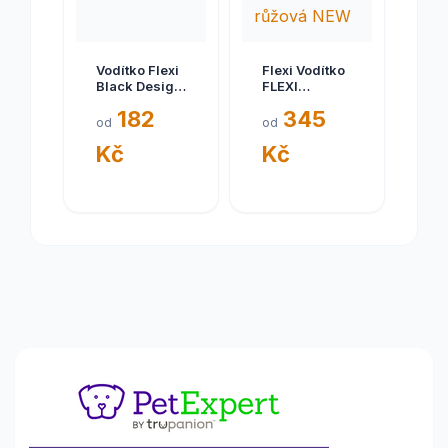
Vodítko Flexi
Flexi Vodítko
Black Design
FLEXI
XS 3m (max
Comfort S
182
345
8kg) lanko
pásek
od
od
modré
5m/15kg
Kč
Kč
růžová NEW