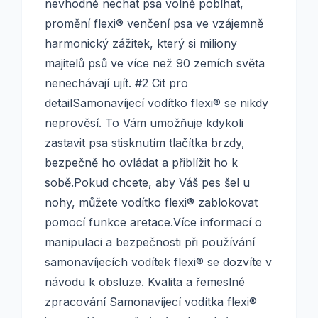
nevhodné nechat psa volně pobíhat,
promění flexi® venčení psa ve vzájemně
harmonický zážitek, který si miliony
majitelů psů ve více než 90 zemích světa
nenechávají ujít. #2 Cit pro
detailSamonavíjecí vodítko flexi® se nikdy
neprověsí. To Vám umožňuje kdykoli
zastavit psa stisknutím tlačítka brzdy,
bezpečně ho ovládat a přiblížit ho k
sobě.Pokud chcete, aby Váš pes šel u
nohy, můžete vodítko flexi® zablokovat
pomocí funkce aretace.Více informací o
manipulaci a bezpečnosti při používání
samonavíjecích vodítek flexi® se dozvíte v
návodu k obsluze. Kvalita a řemeslné
zpracování Samonavíjecí vodítka flexi®