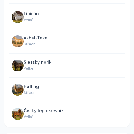
Lipicán
Velké
Akhal-Teke
Střední
Slezský norik
Velké
Hafling
Střední
Český teplokrevník
Velké