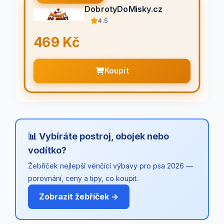
DobrotyDoMisky.cz
4.5
469 Kč
Koupit
📊 Vybíráte postroj, obojek nebo
vodítko?
Žebříček nejlepší venčící výbavy pro psa 2026 —
porovnání, ceny a tipy, co koupit.
Zobrazit žebříček →