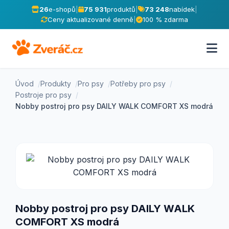
26
e-shopů
|
75 931
produktů
|
73 248
nabídek
|
Ceny aktualizované denně
|
100 % zdarma
Úvod
Produkty
Pro psy
Potřeby pro psy
Postroje pro psy
Nobby postroj pro psy DAILY WALK COMFORT XS modrá
Nobby postroj pro psy DAILY WALK
COMFORT XS modrá