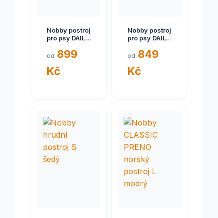
Nobby postroj
Nobby postroj
pro psy DAILY
pro psy DAILY
WALK
WALK
899
849
COMFORT XL
COMFORT L
od
od
červená
červená
Kč
Kč