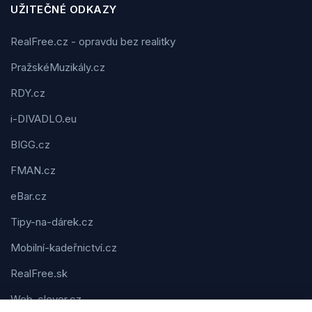
UŽITEČNÉ ODKAZY
RealFree.cz - opravdu bez realitky
PražskéMuzikály.cz
RDY.cz
i-DIVADLO.eu
BIGG.cz
FMAN.cz
eBar.cz
Tipy-na-dárek.cz
Mobilní-kadeřnictví.cz
RealFree.sk
Web-clever.cz