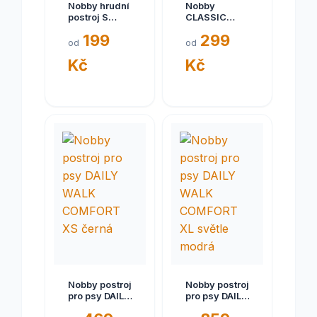
Nobby hrudní
Nobby
postroj S
CLASSIC
šedý
PRENO
199
299
norský
od
od
postroj L
Kč
Kč
modrý
Nobby postroj
Nobby postroj
pro psy DAILY
pro psy DAILY
WALK
WALK