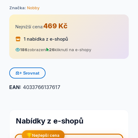
Značka:
Nobby
469 Kč
Nejnižší cena:
1 nabídka z e-shopů
186
zobrazení
26
kliknutí na e-shopy
⚖️
+ Srovnat
EAN:
4033766137617
Nabídky z e-shopů
Nejlepší cena