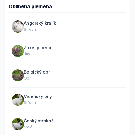
Oblíbená plemena
Angorský králík
Střední
Zakrslý beran
tiny
Belgický obr
Obří
Vídeňský bílý
Střední
Český strakáč
Malé