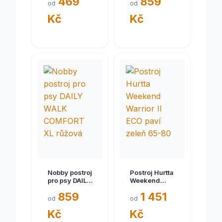
469
859
COMFORT XS
COMFORT XL
od
od
černá
světle modrá
Kč
Kč
Nobby postroj
Postroj Hurtta
pro psy DAILY
Weekend
WALK
Warrior II ECO
859
1 451
COMFORT XL
paví zeleň
od
od
růžová
65-80
Kč
Kč