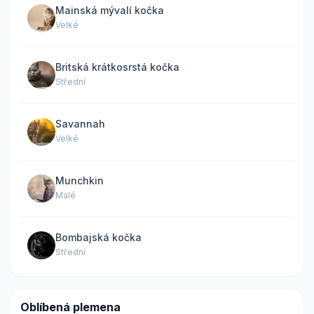
Mainská mývalí kočka
Velké
Britská krátkosrstá kočka
Střední
Savannah
Velké
Munchkin
Malé
Bombajská kočka
Střední
Oblíbená plemena