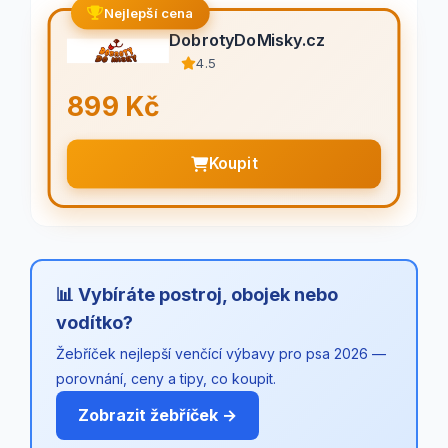
Nejlepší cena
DobrotyDoMisky.cz
4.5
899 Kč
Koupit
📊 Vybíráte postroj, obojek nebo
vodítko?
Žebříček nejlepší venčící výbavy pro psa 2026 —
porovnání, ceny a tipy, co koupit.
Zobrazit žebříček →