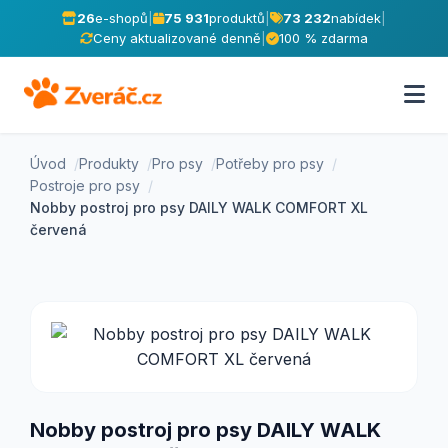
26
e-shopů
|
75 931
produktů
|
73 232
nabídek
|
Ceny aktualizované denně
|
100 % zdarma
Úvod
Produkty
Pro psy
Potřeby pro psy
Postroje pro psy
Nobby postroj pro psy DAILY WALK COMFORT XL
červená
Nobby postroj pro psy DAILY WALK