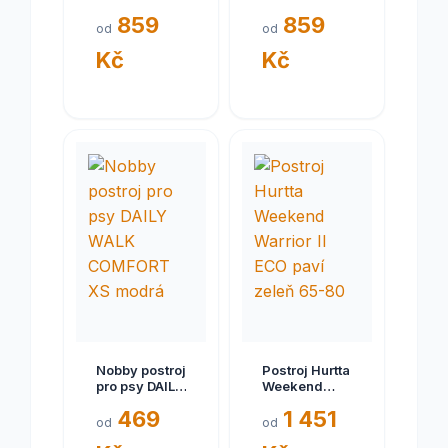
WALK
WALK
859
859
COMFORT XL
COMFORT XL
od
od
světle modrá
růžová
Kč
Kč
Nobby postroj
Postroj Hurtta
pro psy DAILY
Weekend
WALK
Warrior II ECO
469
1 451
COMFORT XS
paví zeleň
od
od
modrá
65-80