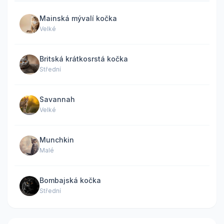
Mainská mývalí kočka
Velké
Britská krátkosrstá kočka
Střední
Savannah
Velké
Munchkin
Malé
Bombajská kočka
Střední