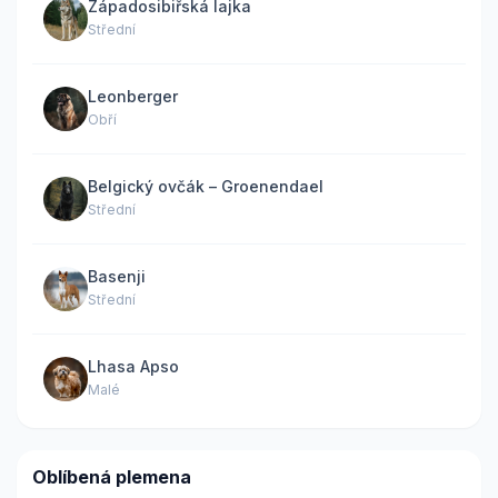
Západosibiřská lajka
Střední
Leonberger
Obří
Belgický ovčák – Groenendael
Střední
Basenji
Střední
Lhasa Apso
Malé
Oblíbená plemena