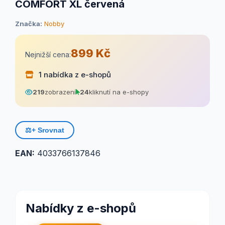
COMFORT XL červená
Značka:
Nobby
899 Kč
Nejnižší cena:
1 nabídka z e-shopů
219
zobrazení
24
kliknutí na e-shopy
⚖️
+ Srovnat
EAN:
4033766137846
Nabídky z e-shopů