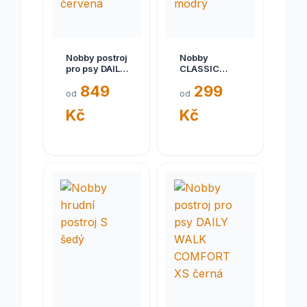
Nobby postroj
Nobby
pro psy DAILY
CLASSIC
WALK
PRENO
849
299
COMFORT L
norský
od
od
červená
postroj L
Kč
Kč
modrý