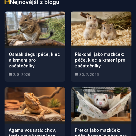
Nejnovější z blogu
Osmák degu: péče, klec
Pískomil jako mazlíček:
a krmení pro
péče, klec a krmení pro
začátečníky
začátečníky
2. 8. 2026
30. 7. 2026
Agama vousatá: chov,
Fretka jako mazlíček:
terárium a krmení pro
péče, krmení a chov pro