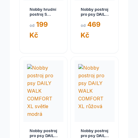
Nobby hrudní
Nobby postroj
postroj S
pro psy DAILY
šedý
WALK
199
469
COMFORT XS
od
od
černá
Kč
Kč
Nobby postroj
Nobby postroj
pro psy DAILY
pro psy DAILY