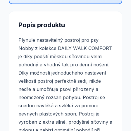
Popis produktu
Plynule nastavitelný postroj pro psy
Nobby z kolekce DAILY WALK COMFORT
je díky podšití měkkou síťovinou velmi
pohodný a vhodný tak pro denní nošení.
Díky možnosti jednoduchého nastavení
velikosti postroj perfektně sedí, nikde
nedře a umožňuje psovi přirozený a
neomezený rozsah pohybu. Postroj se
snadno navléká a svléká za pomoci
pevných plastových spon. Postroj je
vyroben z extra silné, prodyšné síťoviny a
nylonu a nabízí optimální pohodlí při