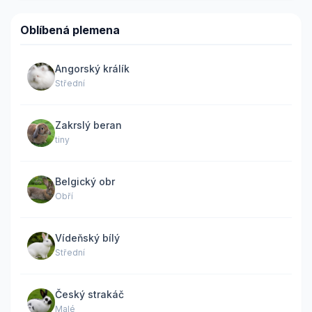
Oblíbená plemena
Angorský králík
Střední
Zakrslý beran
tiny
Belgický obr
Obří
Vídeňský bílý
Střední
Český strakáč
Malé