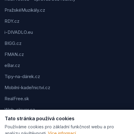
PražskéMuzikály.cz
RDY.cz
i-DIVADLO.eu
BIGG.cz
FMAN.cz
eBar.cz
Tipy-na-dárek.cz
Mobilní-kadeřnictví.cz
RealFree.sk
Web-clever.cz
Tato stránka používá cookies
Kvízov.cz
Používáme cookies pro základní funkčnost webu a pro
Karavaning.net
analýzu návštěvnosti.
Více informací