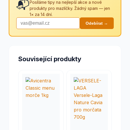
📬
Posíláme tipy na nejlepší akce a nové
produkty pro mazlíčky. Žádný spam — jen
1× za 14 dní.
Odebírat →
Související produkty