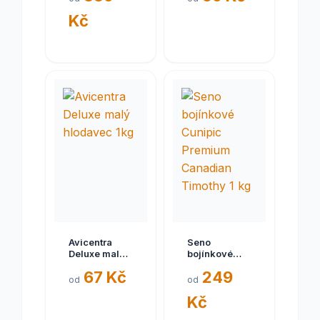
a osmák 1,81
Kč
kg
Avicentra
Seno
Deluxe malý
bojínkové
hlodavec 1kg
Cunipic
67 Kč
249
Premium
od
od
Canadian
Kč
Timothy 1 kg