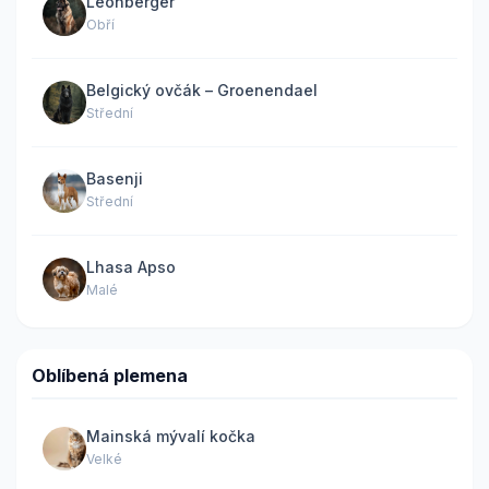
Leonberger
Obří
Belgický ovčák – Groenendael
Střední
Basenji
Střední
Lhasa Apso
Malé
Oblíbená plemena
Mainská mývalí kočka
Velké