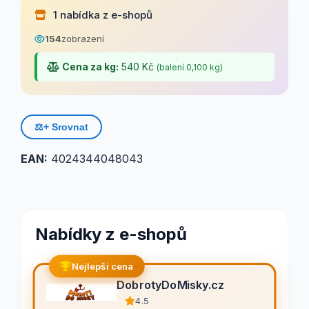
1 nabídka z e-shopů
154
zobrazení
Cena za kg:
540 Kč
(balení 0,100 kg)
⚖️
+ Srovnat
EAN:
4024344048043
Nabídky z e-shopů
Nejlepší cena
DobrotyDoMisky.cz
4.5