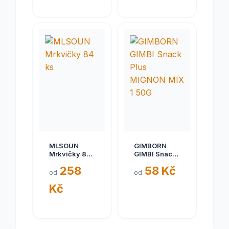
MLSOUN
GIMBORN
Mrkvičky 84
GIMBI Snack
ks
Plus MIGNON
258
58 Kč
MIX 1 50G
od
od
Kč