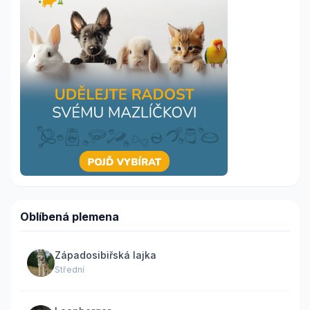
Oblíbená plemena
Západosibiřská lajka
Střední