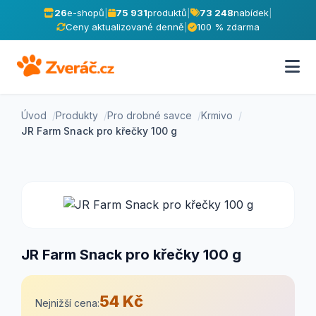
26
e-shopů
|
75 931
produktů
|
73 248
nabídek
|
Ceny aktualizované denně
|
100 % zdarma
Úvod
Produkty
Pro drobné savce
Krmivo
JR Farm Snack pro křečky 100 g
JR Farm Snack pro křečky 100 g
54 Kč
Nejnižší cena: