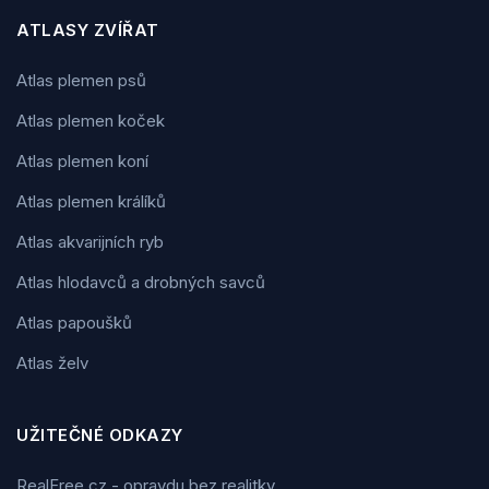
ATLASY ZVÍŘAT
Atlas plemen psů
Atlas plemen koček
Atlas plemen koní
Atlas plemen králíků
Atlas akvarijních ryb
Atlas hlodavců a drobných savců
Atlas papoušků
Atlas želv
UŽITEČNÉ ODKAZY
RealFree.cz - opravdu bez realitky