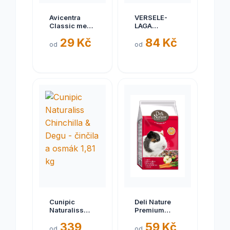
Avicentra
VERSELE-
Classic menu
LAGA
morče 1kg
Versele-Laga
29 Kč
84 Kč
Nature Cavia
od
od
pro morčata
700g
Cunipic
Deli Nature
Naturaliss
Premium
Chinchilla &
morče 800g -
339
59 Kč
Degu - činčila
EXP 11/2024
od
od