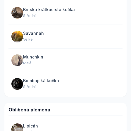
Britská krátkosrstá kočka
Střední
Savannah
Velké
Munchkin
Malé
Bombajská kočka
Střední
Oblíbená plemena
Lipicán