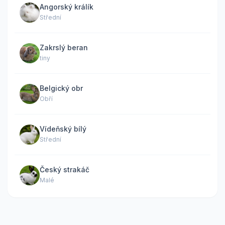
Angorský králík
Střední
Zakrslý beran
tiny
Belgický obr
Obří
Vídeňský bílý
Střední
Český strakáč
Malé