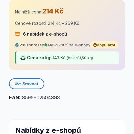
214 Kč
Nejnižší cena:
Cenové rozpětí: 214 Kč – 269 Kč
6 nabídek z e-shopů
213
zobrazení
145
kliknutí na e-shopy
Populární
Cena za kg:
143 Kč
(balení 1,50 kg)
⚖️
+ Srovnat
EAN:
8595602504893
Nabídky z e-shopů