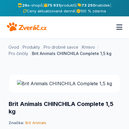
26
e-shopů
|
75 931
produktů
|
73 250
nabídek
|
Ceny aktualizované denně
|
100 % zdarma
Úvod
Produkty
Pro drobné savce
Krmivo
Pro činčily
Brit Animals CHINCHILA Complete 1,5 kg
Brit Animals CHINCHILA Complete 1,5
kg
Značka:
Brit Animals