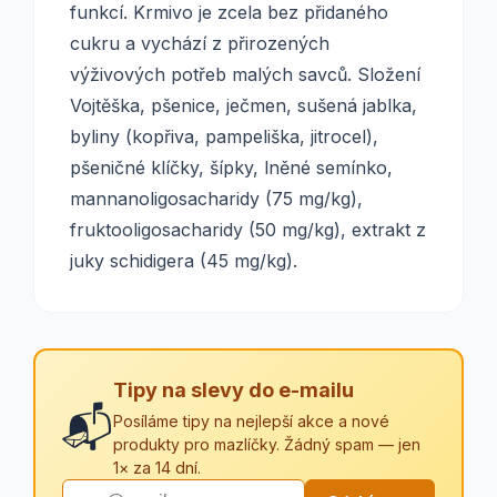
funkcí. Krmivo je zcela bez přidaného
cukru a vychází z přirozených
výživových potřeb malých savců. Složení
Vojtěška, pšenice, ječmen, sušená jablka,
byliny (kopřiva, pampeliška, jitrocel),
pšeničné klíčky, šípky, lněné semínko,
mannanoligosacharidy (75 mg/kg),
fruktooligosacharidy (50 mg/kg), extrakt z
juky schidigera (45 mg/kg).
Tipy na slevy do e-mailu
📬
Posíláme tipy na nejlepší akce a nové
produkty pro mazlíčky. Žádný spam — jen
1× za 14 dní.