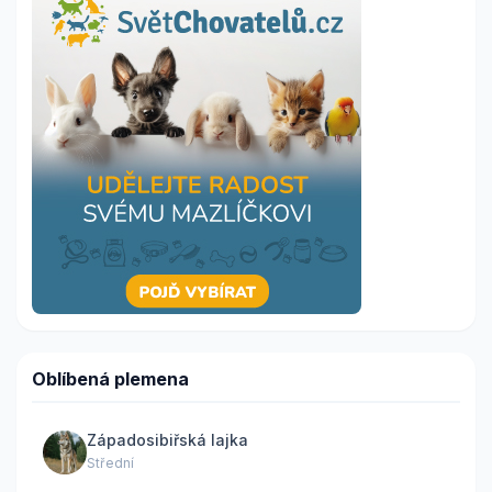
Oblíbená plemena
Západosibiřská lajka
Střední