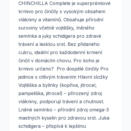
CHINCHILLA Complete je superprémiové
krmivo pro činčily s vysokým obsahem
vlákniny a vitamínů. Obsahuje přírodní
suroviny včetně vojtěšky, lněného
semínka a juky schidigera pro zdravé
trávení a lesklou srst. Bez přidaného
cukru, ideální pro každodenní krmení
činčil v domácím chovu. Pro koho je
krmivo určeno? Pro dospělé činčily Pro
jedince s citlivým trávením Hlavní složky
Vojtěška a bylinky (kopřiva, jitrocel,
pampeliška, jitrocel) – přirozený zdroj
vlákniny, podporují trávení a chutnost.
Lněné semínko – přírodní zdroj omega-3
mastných kyselin pro zdravou srst. Juka
schidigera – přispívá k lepšímu