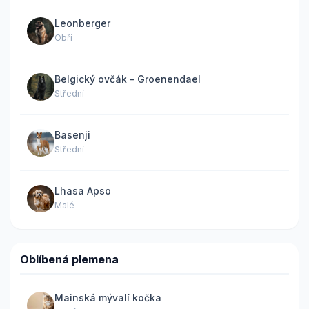
Leonberger
Obří
Belgický ovčák – Groenendael
Střední
Basenji
Střední
Lhasa Apso
Malé
Oblíbená plemena
Mainská mývalí kočka