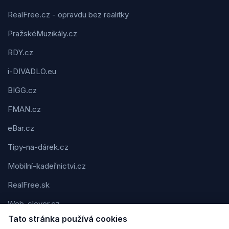
RealFree.cz - opravdu bez realitky
PražskéMuzikály.cz
RDY.cz
i-DIVADLO.eu
BIGG.cz
FMAN.cz
eBar.cz
Tipy-na-dárek.cz
Mobilní-kadeřnictví.cz
RealFree.sk
Web-clever.cz
Tato stránka používá cookies
Kvízov.cz