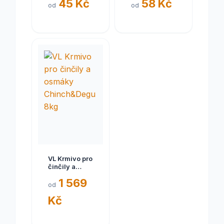
45 Kč
58 Kč
topinambury
300 g
od
od
pro činčily
110g
VL Krmivo pro
činčily a
osmáky
1 569
Chinch&Degu
od
8kg
Kč