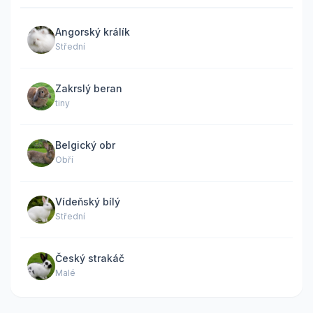
Angorský králík
Střední
Zakrslý beran
tiny
Belgický obr
Obří
Vídeňský bílý
Střední
Český strakáč
Malé