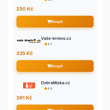
230 Kč
Koupit
Vaše-krmivo.cz
4.7
235 Kč
Koupit
DobráMiska.cz
4.9
261 Kč