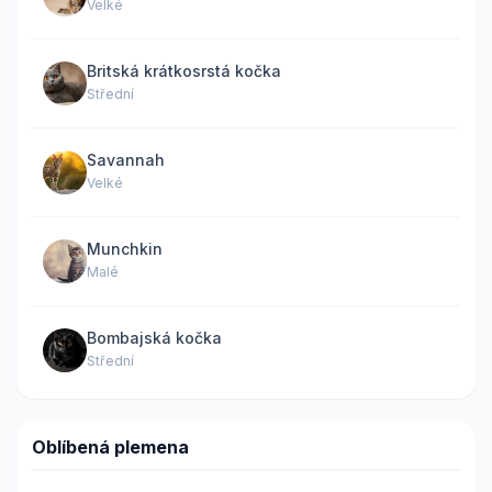
Velké
Britská krátkosrstá kočka
Střední
Savannah
Velké
Munchkin
Malé
Bombajská kočka
Střední
Oblíbená plemena