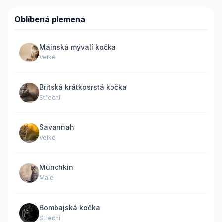
Oblíbená plemena
Mainská mývalí kočka
Velké
Britská krátkosrstá kočka
Střední
Savannah
Velké
Munchkin
Malé
Bombajská kočka
Střední