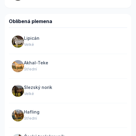
Oblíbená plemena
Lipicán
Velké
Akhal-Teke
Střední
Slezský norik
Velké
Hafling
Střední