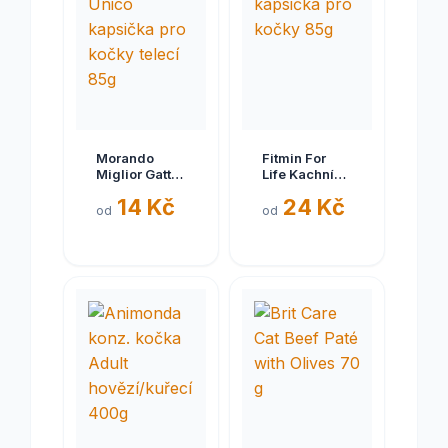
Morando
Fitmin For
Miglior Gatto
Life Kachní
Unico
kapsička pro
14 Kč
24 Kč
kapsička pro
kočky 85g
od
od
kočky telecí
85g