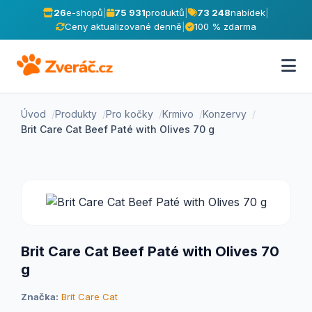
26
e-shopů
|
75 931
produktů
|
73 248
nabídek
|
Ceny aktualizované denně
|
100 % zdarma
Úvod
Produkty
Pro kočky
Krmivo
Konzervy
Brit Care Cat Beef Paté with Olives 70 g
Brit Care Cat Beef Paté with Olives 70
g
Značka:
Brit Care Cat