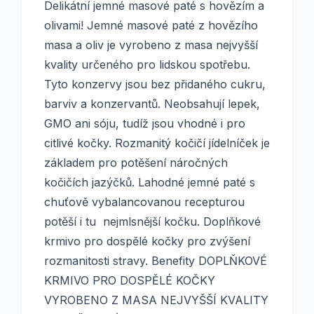
Delikátní jemné masové paté s hovězím a
olivami! Jemné masové paté z hovězího
masa a oliv je vyrobeno z masa nejvyšší
kvality určeného pro lidskou spotřebu.
Tyto konzervy jsou bez přidaného cukru,
barviv a konzervantů. Neobsahují lepek,
GMO ani sóju, tudíž jsou vhodné i pro
citlivé kočky. Rozmanitý kočičí jídelníček je
základem pro potěšení náročných
kočičích jazýčků. Lahodné jemné paté s
chuťově vybalancovanou recepturou
potěší i tu nejmlsnější kočku. Doplňkové
krmivo pro dospělé kočky pro zvýšení
rozmanitosti stravy. Benefity DOPLŇKOVÉ
KRMIVO PRO DOSPĚLÉ KOČKY
VYROBENO Z MASA NEJVYŠŠÍ KVALITY