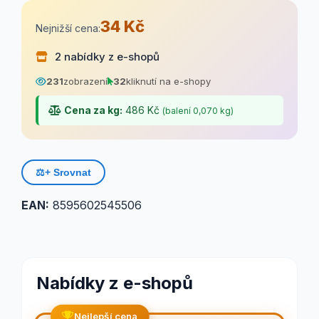
34 Kč
Nejnižší cena:
2 nabídky z e-shopů
231
zobrazení
32
kliknutí na e-shopy
Cena za kg:
486 Kč
(balení 0,070 kg)
⚖️
+ Srovnat
EAN:
8595602545506
Nabídky z e-shopů
Nejlepší cena