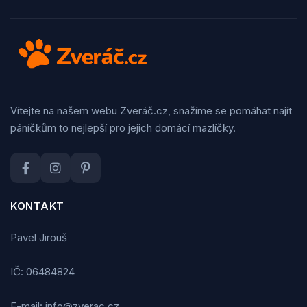
Vítejte na našem webu Zveráč.cz, snažíme se pomáhat najít
páníčkům to nejlepší pro jejich domácí mazlíčky.
KONTAKT
Pavel Jirouš
IČ: 06484824
E-mail: info@zverac.cz