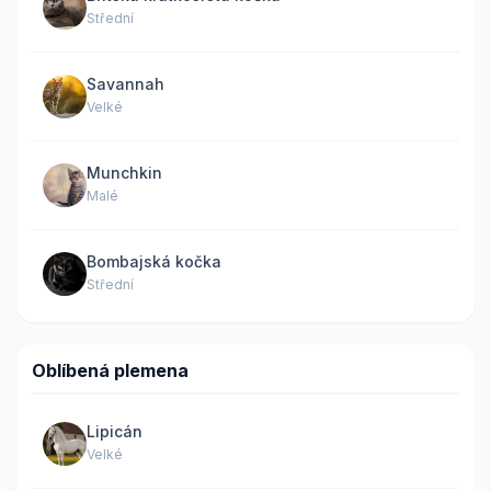
Střední
Savannah
Velké
Munchkin
Malé
Bombajská kočka
Střední
Oblíbená plemena
Lipicán
Velké