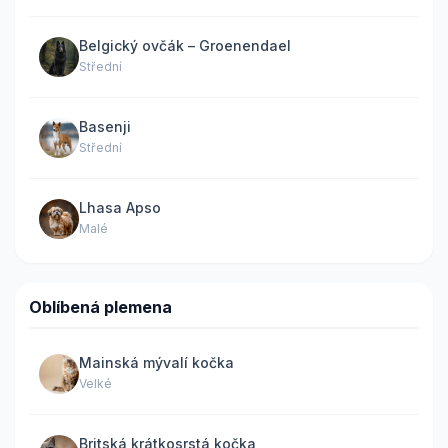
Belgický ovčák – Groenendael
Střední
Basenji
Střední
Lhasa Apso
Malé
Oblíbená plemena
Mainská mývalí kočka
Velké
Britská krátkosrstá kočka