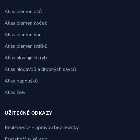
Atlas plemen psů
Atlas plemen koček
Atlas plemen koní
Atlas plemen králíků
Atlas akvarijních ryb
Atlas hlodavců a drobných savců
Atlas papoušků
Atlas želv
UŽITEČNÉ ODKAZY
RealFree.cz - opravdu bez realitky
PražskéMuzikály.cz