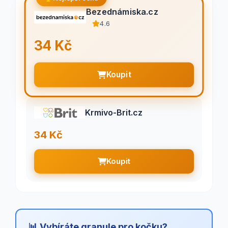
Bezednámiska.cz
4.6
34 Kč
Koupit
Krmivo-Brit.cz
34 Kč
Koupit
📊 Vybíráte granule pro kočku?