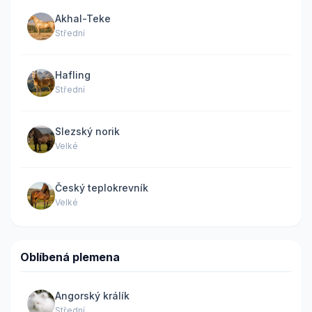
Akhal-Teke
Střední
Hafling
Střední
Slezský norik
Velké
Český teplokrevník
Velké
Oblíbená plemena
Angorský králík
Střední