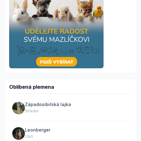
Oblíbená plemena
Západosibiřská lajka
Střední
Leonberger
Obří