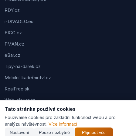
RDY.cz
i-DIVADLO.eu
BIGG.cz
FMAN.cz
eBar.cz
Tipy-na-dárek.cz
Mobilní-kadeřnictví.cz
RealFree.sk
Web-clever.cz
Tato stránka používá cookies
Kvízov.cz
Používáme cookies pro základní funkčnost webu a pro
Karavaning.net
analýzu návštěvnosti.
Více informací
Nastavení
Pouze nezbytné
Přijmout vše
CVčko.eu