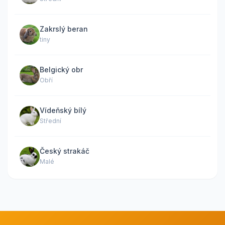
Zakrslý beran
tiny
Belgický obr
Obří
Vídeňský bílý
Střední
Český strakáč
Malé