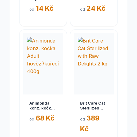
Unico
kapsička pro
14 Kč
24 Kč
kapsička pro
kočky 85g
od
od
kočky telecí
85g
Animonda
Brit Care Cat
konz. kočka
Sterilized
Adult
with Raw
68 Kč
389
hovězí/kuřecí
Delights 2 kg
od
od
400g
Kč