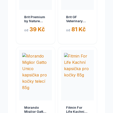
Brit Premium
Brit GF
by Nature
Veterinary
Turkey with
Diet Cat Cans
39 Kč
81 Kč
Lamb 200 g
Diabetes 200
od
od
g
Morando
Fitmin For
Miglior Gatto
Life Kachní