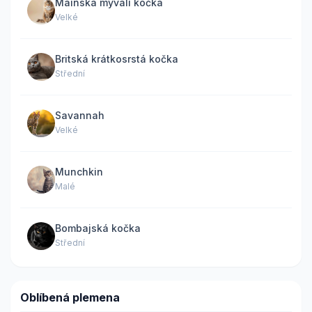
Mainská mývalí kočka
Velké
Britská krátkosrstá kočka
Střední
Savannah
Velké
Munchkin
Malé
Bombajská kočka
Střední
Oblíbená plemena