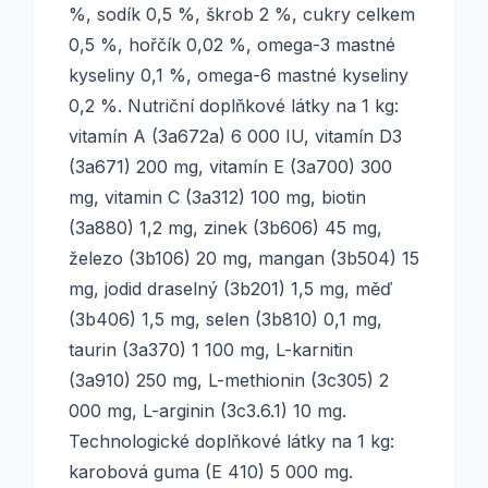
%, sodík 0,5 %, škrob 2 %, cukry celkem
0,5 %, hořčík 0,02 %, omega-3 mastné
kyseliny 0,1 %, omega-6 mastné kyseliny
0,2 %. Nutriční doplňkové látky na 1 kg:
vitamín A (3a672a) 6 000 IU, vitamín D3
(3a671) 200 mg, vitamín E (3a700) 300
mg, vitamin C (3a312) 100 mg, biotin
(3a880) 1,2 mg, zinek (3b606) 45 mg,
železo (3b106) 20 mg, mangan (3b504) 15
mg, jodid draselný (3b201) 1,5 mg, měď
(3b406) 1,5 mg, selen (3b810) 0,1 mg,
taurin (3a370) 1 100 mg, L-karnitin
(3a910) 250 mg, L-methionin (3c305) 2
000 mg, L-arginin (3c3.6.1) 10 mg.
Technologické doplňkové látky na 1 kg:
karobová guma (E 410) 5 000 mg.