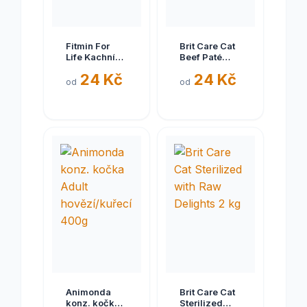
Fitmin For
Brit Care Cat
Life Kachní
Beef Paté
kapsička pro
with Olives
24 Kč
24 Kč
kočky 85g
70 g
od
od
Animonda
Brit Care Cat
konz. kočka
Sterilized