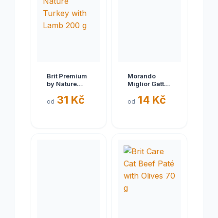
Brit Premium
Morando
by Nature
Miglior Gatto
Turkey with
Unico
31 Kč
14 Kč
Lamb 200 g
kapsička pro
od
od
kočky telecí
85g