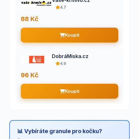
Vaše-krmivo.cz
4.7
88 Kč
Koupit
DobráMiska.cz
4.9
96 Kč
Koupit
📊 Vybíráte granule pro kočku?