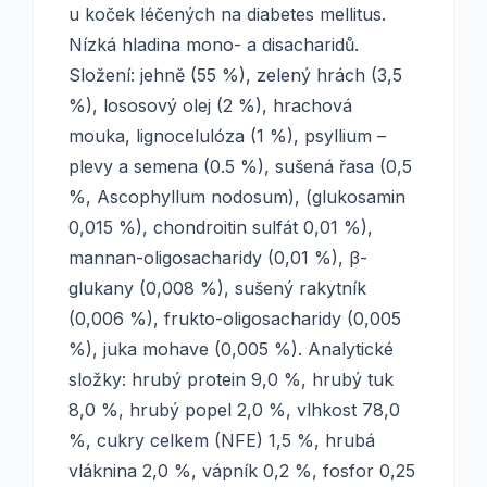
u koček léčených na diabetes mellitus.
Nízká hladina mono- a disacharidů.
Složení: jehně (55 %), zelený hrách (3,5
%), lososový olej (2 %), hrachová
mouka, lignocelulóza (1 %), psyllium –
plevy a semena (0.5 %), sušená řasa (0,5
%, Ascophyllum nodosum), (glukosamin
0,015 %), chondroitin sulfát 0,01 %),
mannan-oligosacharidy (0,01 %), β-
glukany (0,008 %), sušený rakytník
(0,006 %), frukto-oligosacharidy (0,005
%), juka mohave (0,005 %). Analytické
složky: hrubý protein 9,0 %, hrubý tuk
8,0 %, hrubý popel 2,0 %, vlhkost 78,0
%, cukry celkem (NFE) 1,5 %, hrubá
vláknina 2,0 %, vápník 0,2 %, fosfor 0,25