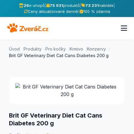
26
e-shopů
|
75 931
produktů
|
73 231
nabídek
|
Ceny aktualizované denně
|
100 % zdarma
Úvod
Produkty
Pro kočky
Krmivo
Konzervy
Brit GF Veterinary Diet Cat Cans Diabetes 200 g
Brit GF Veterinary Diet Cat Cans
Diabetes 200 g