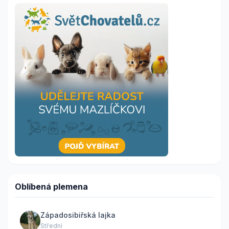
Oblíbená plemena
Západosibiřská lajka
Střední