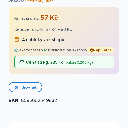
Značka:
Veterinary Diets
57 Kč
Nejnižší cena:
Cenové rozpětí: 57 Kč – 96 Kč
4 nabídky z e-shopů
274
zobrazení
102
kliknutí na e-shopy
Populární
Cena za kg:
285 Kč
(balení 0,200 kg)
⚖️
+ Srovnat
EAN:
8595602549832