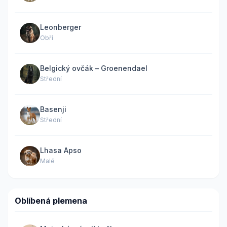
Leonberger
Obří
Belgický ovčák – Groenendael
Střední
Basenji
Střední
Lhasa Apso
Malé
Oblíbená plemena