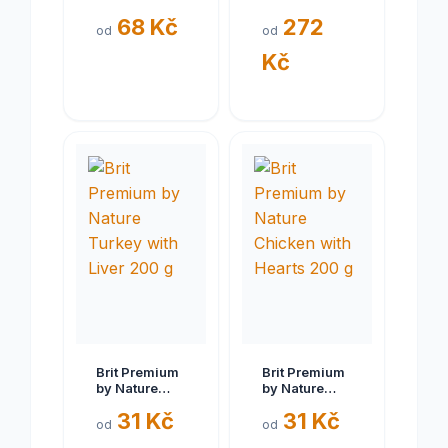
Adult
with Raw
68 Kč
272
hovězí/kuřecí
Delights 2 kg
od
od
400g
Kč
Brit Premium
Brit Premium
by Nature
by Nature
Turkey with
Chicken with
31 Kč
31 Kč
Liver 200 g
Hearts 200 g
od
od