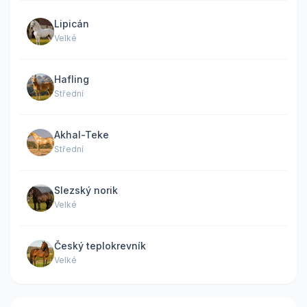
Lipicán
Velké
Hafling
Střední
Akhal-Teke
Střední
Slezský norik
Velké
Český teplokrevník
Velké