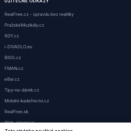
UŽITEČNÉ ODKAZY
RealFree.cz - opravdu bez realitky
PražskéMuzikály.cz
RDY.cz
i-DIVADLO.eu
BIGG.cz
FMAN.cz
eBar.cz
Tipy-na-dárek.cz
Mobilní-kadeřnictví.cz
RealFree.sk
Web-clever.cz