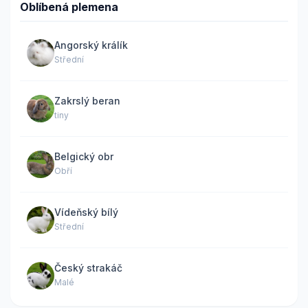
Oblíbená plemena
Angorský králík
Střední
Zakrslý beran
tiny
Belgický obr
Obří
Vídeňský bílý
Střední
Český strakáč
Malé