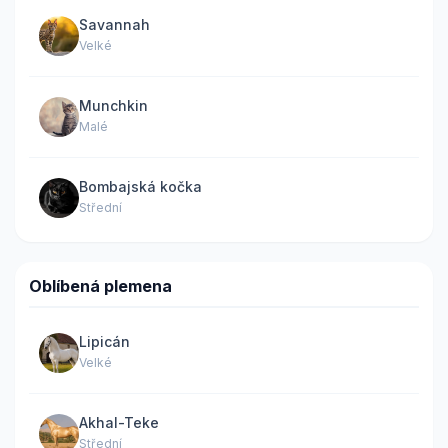
Savannah
Velké
Munchkin
Malé
Bombajská kočka
Střední
Oblíbená plemena
Lipicán
Velké
Akhal-Teke
Střední