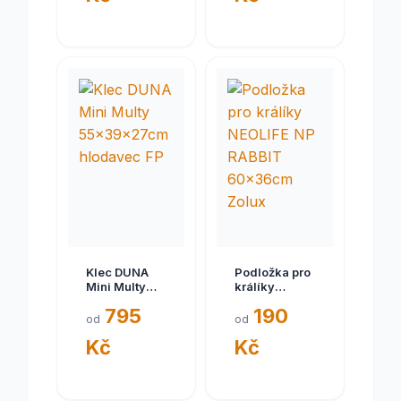
Klec DUNA
Podložka pro
Mini Multy
králíky
55x39x27cm
NEOLIFE NP
795
190
hlodavec FP
RABBIT
od
od
60x36cm
Kč
Kč
Zolux