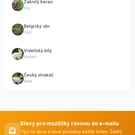
Zakrslý beran
tiny
Belgický obr
Obří
Vídeňský bílý
Střední
Český strakáč
Malé
Slevy pro mazlíčky rovnou do e-mailu
Tipy na akce a nové produkty každý týden. Žádný