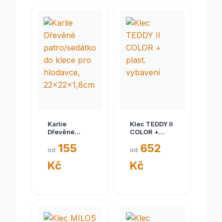
Karlie
Klec TEDDY II
Dřevěné
COLOR +
patro/sedátko
plast.
155
652
do klece pro
vybavení
od
od
hlodavce,
Kč
Kč
22x22x1,8cm