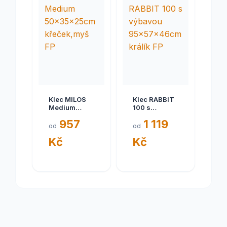
Klec MILOS
Klec RABBIT
Medium
100 s
50x35x25cm
výbavou
957
1 119
křeček,myš
95x57x46cm
od
od
FP
králík FP
Kč
Kč