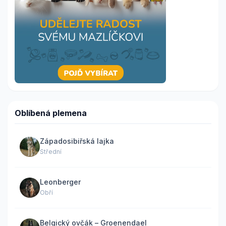
Oblíbená plemena
Západosibiřská lajka
Střední
Leonberger
Obří
Belgický ovčák – Groenendael