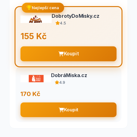
Nejlepší cena
DobrotyDoMisky.cz
4.5
155 Kč
Koupit
DobráMiska.cz
4.9
170 Kč
Koupit