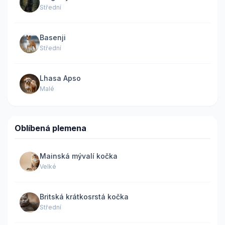
Střední
Basenji
Střední
Lhasa Apso
Malé
Oblíbená plemena
Mainská mývalí kočka
Velké
Britská krátkosrstá kočka
Střední