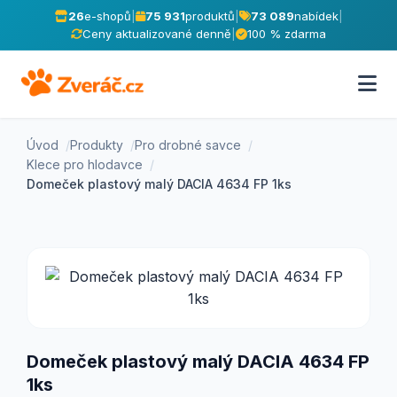
26
e-shopů
|
75 931
produktů
|
73 089
nabídek
|
Ceny aktualizované denně
|
100 % zdarma
Úvod
Produkty
Pro drobné savce
Klece pro hlodavce
Domeček plastový malý DACIA 4634 FP 1ks
Domeček plastový malý DACIA 4634 FP
1ks