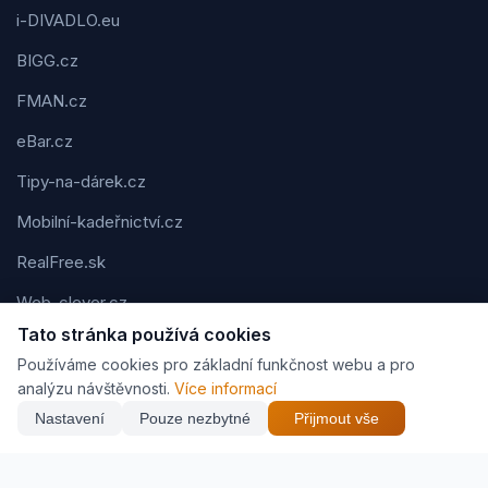
i-DIVADLO.eu
BIGG.cz
FMAN.cz
eBar.cz
Tipy-na-dárek.cz
Mobilní-kadeřnictví.cz
RealFree.sk
Web-clever.cz
Tato stránka používá cookies
Kvízov.cz
Používáme cookies pro základní funkčnost webu a pro
Karavaning.net
analýzu návštěvnosti.
Více informací
Nastavení
Pouze nezbytné
Přijmout vše
CVčko.eu
NEJNIŽŠÍ CENA
Najít nejlepší cenu