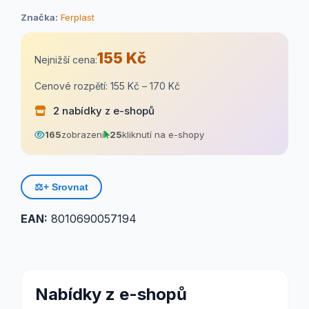
Značka:
Ferplast
155 Kč
Nejnižší cena:
Cenové rozpětí: 155 Kč – 170 Kč
2 nabídky z e-shopů
165
zobrazení
25
kliknutí na e-shopy
⚖️
+ Srovnat
EAN:
8010690057194
Nabídky z e-shopů