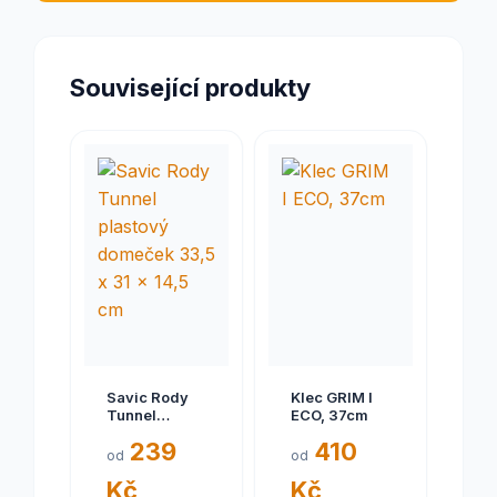
Související produkty
Savic Rody
Klec GRIM I
Tunnel
ECO, 37cm
plastový
239
410
domeček
od
od
33,5 x 31 x
Kč
Kč
14,5 cm