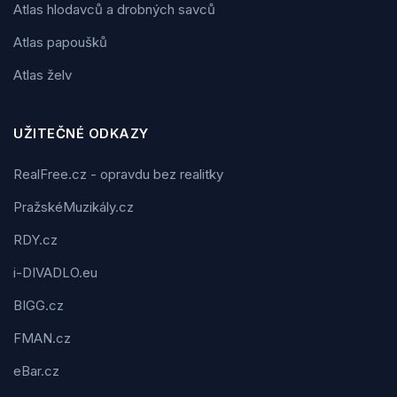
Atlas hlodavců a drobných savců
Atlas papoušků
Atlas želv
UŽITEČNÉ ODKAZY
RealFree.cz - opravdu bez realitky
PražskéMuzikály.cz
RDY.cz
i-DIVADLO.eu
BIGG.cz
FMAN.cz
eBar.cz