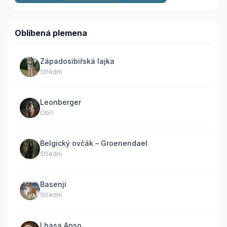
Oblíbená plemena
Západosibiřská lajka
Střední
Leonberger
Obří
Belgický ovčák – Groenendael
Střední
Basenji
Střední
Lhasa Apso