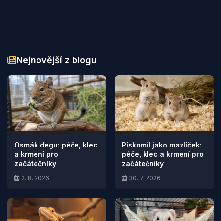
Nejnovější z blogu
Osmák degu: péče, klec
Pískomil jako mazlíček:
a krmení pro
péče, klec a krmení pro
začátečníky
začátečníky
2. 8. 2026
30. 7. 2026