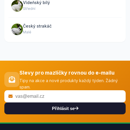
Vídeňský bílý
Střední
Český strakáč
Malé
Slevy pro mazlíčky rovnou do e-mailu
Tipy na akce a nové produkty každý týden. Žádný
spam.
Přihlásit se