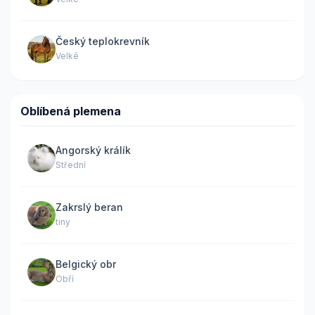
Český teplokrevník
Velké
Oblíbená plemena
Angorský králík
Střední
Zakrslý beran
tiny
Belgický obr
Obří