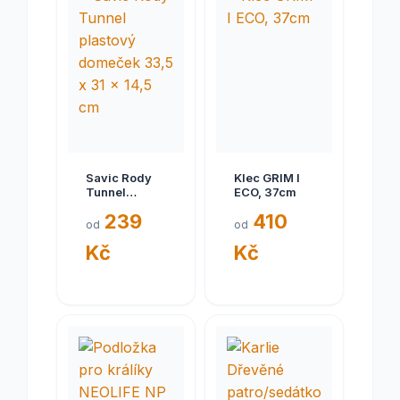
Savic Rody
Klec GRIM I
Tunnel
ECO, 37cm
plastový
239
410
domeček
od
od
33,5 x 31 x
Kč
Kč
14,5 cm