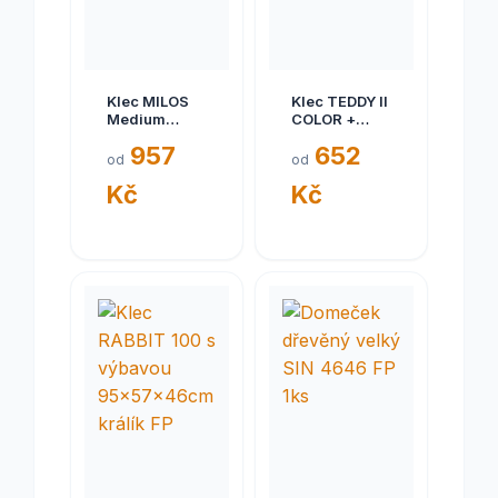
Klec MILOS
Klec TEDDY II
Medium
COLOR +
50x35x25cm
plast.
957
652
křeček,myš
vybavení
od
od
FP
Kč
Kč