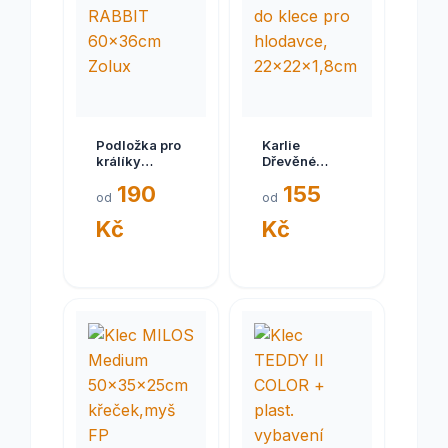
Podložka pro
Karlie
králíky
Dřevěné
NEOLIFE NP
patro/sedátko
190
155
RABBIT
do klece pro
od
od
60x36cm
hlodavce,
Kč
Kč
Zolux
22x22x1,8cm