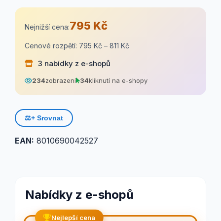
795 Kč
Nejnižší cena:
Cenové rozpětí: 795 Kč – 811 Kč
3 nabídky z e-shopů
234
zobrazení
34
kliknutí na e-shopy
⚖️
+ Srovnat
EAN:
8010690042527
Nabídky z e-shopů
Nejlepší cena