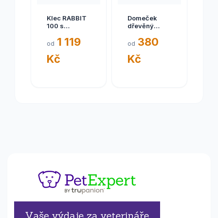
Klec RABBIT
Domeček
100 s
dřevěný
výbavou
velký SIN
1 119
380
95x57x46cm
4646 FP 1ks
od
od
králík FP
Kč
Kč