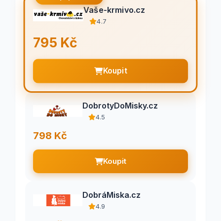
Vaše-krmivo.cz
4.7
795 Kč
Koupit
DobrotyDoMisky.cz
4.5
798 Kč
Koupit
DobráMiska.cz
4.9