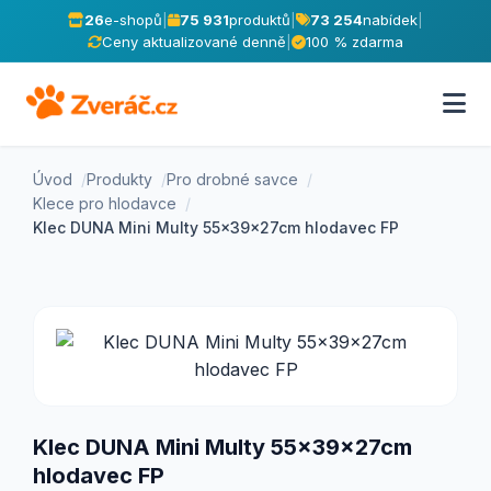
26
e-shopů
|
75 931
produktů
|
73 254
nabídek
|
Ceny aktualizované denně
|
100 % zdarma
Úvod
Produkty
Pro drobné savce
Klece pro hlodavce
Klec DUNA Mini Multy 55x39x27cm hlodavec FP
Klec DUNA Mini Multy 55x39x27cm
hlodavec FP