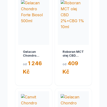
Gelacan
Roboran MCT
Chondro
olej CBD
Forte Biosol
2%+CBG 1%
1 246
409
500ml
10ml
od
od
Kč
Kč