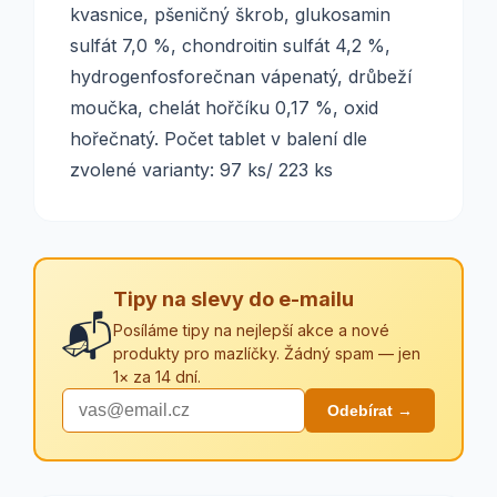
kvasnice, pšeničný škrob, glukosamin
sulfát 7,0 %, chondroitin sulfát 4,2 %,
hydrogenfosforečnan vápenatý, drůbeží
moučka, chelát hořčíku 0,17 %, oxid
hořečnatý. Počet tablet v balení dle
zvolené varianty: 97 ks/ 223 ks
Tipy na slevy do e-mailu
📬
Posíláme tipy na nejlepší akce a nové
produkty pro mazlíčky. Žádný spam — jen
1× za 14 dní.
Odebírat →