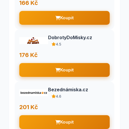
166 Kč
Koupit
DobrotyDoMisky.cz
4.5
176 Kč
Koupit
Bezednámiska.cz
4.6
201 Kč
Koupit