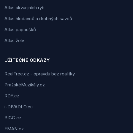
Atlas akvarijních ryb
Atlas hlodavců a drobných savců
Atlas papoušků
Atlas želv
UŽITEČNÉ ODKAZY
RealFree.cz - opravdu bez realitky
PražskéMuzikály.cz
RDY.cz
i-DIVADLO.eu
BIGG.cz
FMAN.cz