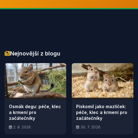
Nejnovější z blogu
Osmák degu: péče, klec
Pískomil jako mazlíček:
a krmení pro
péče, klec a krmení pro
začátečníky
začátečníky
2. 8. 2026
30. 7. 2026