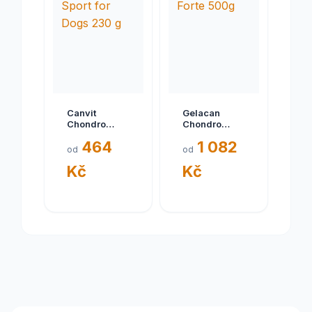
Canvit
Gelacan
Chondro
Chondro
Sport for
Forte 500g
464
1 082
Dogs 230 g
od
od
Kč
Kč