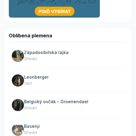
Oblíbená plemena
Západosibiřská lajka
Střední
Leonberger
Obří
Belgický ovčák – Groenendael
Střední
Basenji
Střední