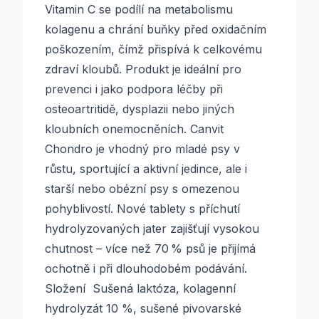
Vitamin C se podílí na metabolismu
kolagenu a chrání buňky před oxidačním
poškozením, čímž přispívá k celkovému
zdraví kloubů. Produkt je ideální pro
prevenci i jako podpora léčby při
osteoartritidě, dysplazii nebo jiných
kloubních onemocněních. Canvit
Chondro je vhodný pro mladé psy v
růstu, sportující a aktivní jedince, ale i
starší nebo obézní psy s omezenou
pohyblivostí. Nové tablety s příchutí
hydrolyzovaných jater zajišťují vysokou
chutnost – více než 70 % psů je přijímá
ochotně i při dlouhodobém podávání.
Složení Sušená laktóza, kolagenní
hydrolyzát 10 %, sušené pivovarské