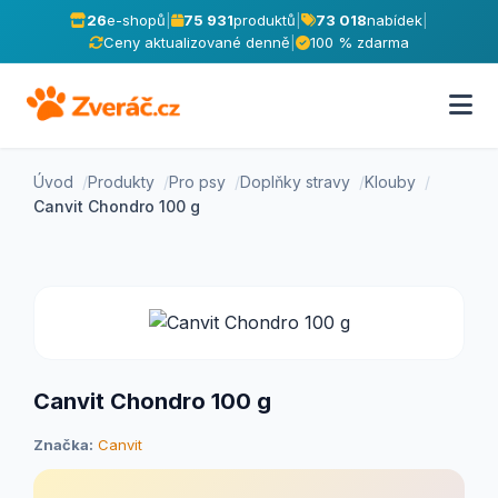
26
e-shopů
|
75 931
produktů
|
73 018
nabídek
|
Ceny aktualizované denně
|
100 % zdarma
Úvod
Produkty
Pro psy
Doplňky stravy
Klouby
Canvit Chondro 100 g
Canvit Chondro 100 g
Značka:
Canvit