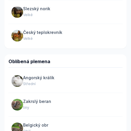
Slezský norik
Velké
Český teplokrevník
Velké
Oblíbená plemena
Angorský králík
Střední
Zakrslý beran
tiny
Belgický obr