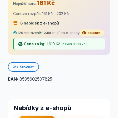
161 Kč
Nejnižší cena:
Cenové rozpětí: 161 Kč – 202 Kč
6 nabídek z e-shopů
179
zobrazení
123
kliknutí na e-shopy
Populární
Cena za kg:
1 610 Kč
(balení 0,100 kg)
⚖️
+ Srovnat
EAN:
8595602507825
Nabídky z e-shopů