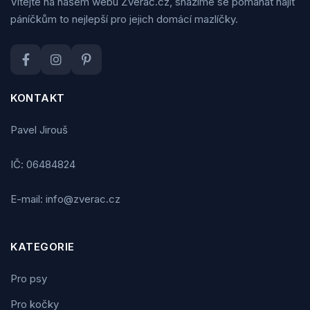
Vítejte na našem webu Zveráč.cz, snažíme se pomáhat najít
páníčkům to nejlepší pro jejich domácí mazlíčky.
KONTAKT
Pavel Jirouš
IČ: 06484824
E-mail: info@zverac.cz
KATEGORIE
Pro psy
Pro kočky