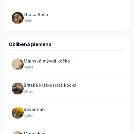
Lhasa Apso
Malé
Oblíbená plemena
Mainská mývalí kočka
Velké
Britská krátkosrstá kočka
Střední
Savannah
Velké
Munchkin