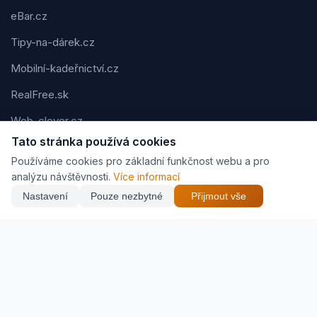
eBar.cz
Tipy-na-dárek.cz
Mobilní-kadeřnictví.cz
RealFree.sk
Web-clever.cz
Tato stránka používá cookies
Kvízov.cz
Používáme cookies pro základní funkčnost webu a pro
Karavaning.net
analýzu návštěvnosti.
Více informací
Nastavení
Pouze nezbytné
Přijmout vše
CVčko.eu
NEJNIŽŠÍ CENA
Najít nejlepší cenu
161 Kč
Podmínky použití
Ochrana osobních údajů
Cookies
Jak vyděláváme (affiliate)
© 2026 Zveráč.cz. Všechna práva vyhrazena. | Vytvořil