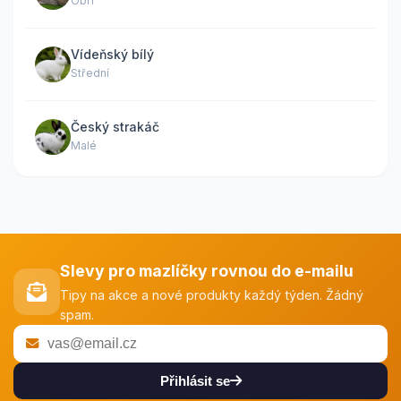
Obří
Vídeňský bílý
Střední
Český strakáč
Malé
Slevy pro mazlíčky rovnou do e-mailu
Tipy na akce a nové produkty každý týden. Žádný
spam.
Přihlásit se