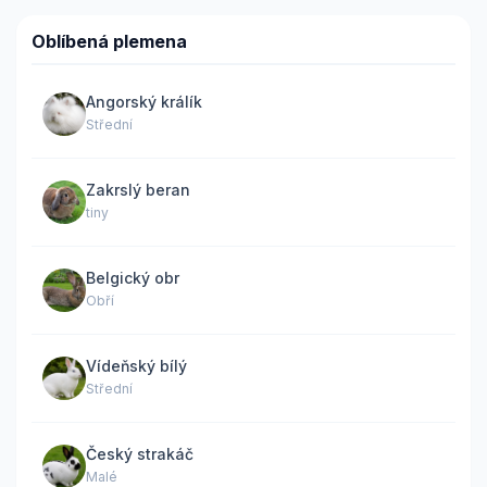
Oblíbená plemena
Angorský králík
Střední
Zakrslý beran
tiny
Belgický obr
Obří
Vídeňský bílý
Střední
Český strakáč
Malé