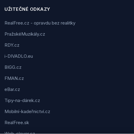
UŽITEČNÉ ODKAZY
RealFree.cz - opravdu bez realitky
PražskéMuzikály.cz
RDY.cz
i-DIVADLO.eu
BIGG.cz
FMAN.cz
eBar.cz
Tipy-na-dárek.cz
Mobilní-kadeřnictví.cz
RealFree.sk
Web-clever.cz