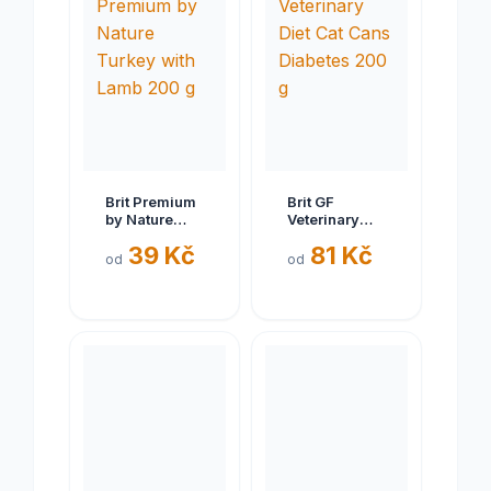
Brit Premium
Brit GF
by Nature
Veterinary
Turkey with
Diet Cat Cans
39 Kč
81 Kč
Lamb 200 g
Diabetes 200
od
od
g