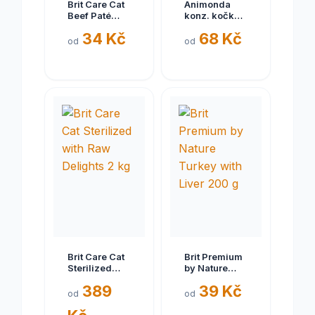
Brit Care Cat
Animonda
Beef Paté
konz. kočka
with Olives
Adult
34 Kč
68 Kč
70 g
hovězí/kuřecí
od
od
400g
Brit Care Cat
Brit Premium
Sterilized
by Nature
with Raw
Turkey with
389
39 Kč
Delights 2 kg
Liver 200 g
od
od