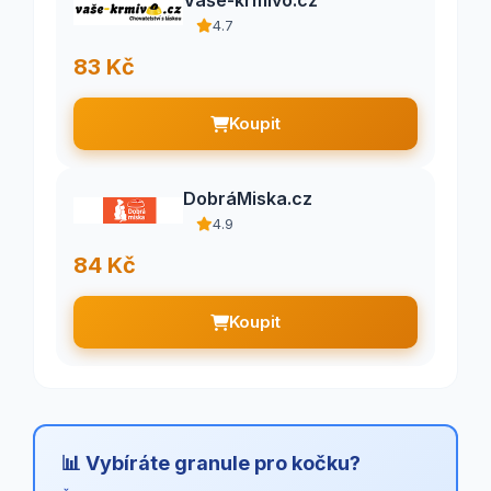
Vaše-krmivo.cz
4.7
83 Kč
Koupit
DobráMiska.cz
4.9
84 Kč
Koupit
📊 Vybíráte granule pro kočku?