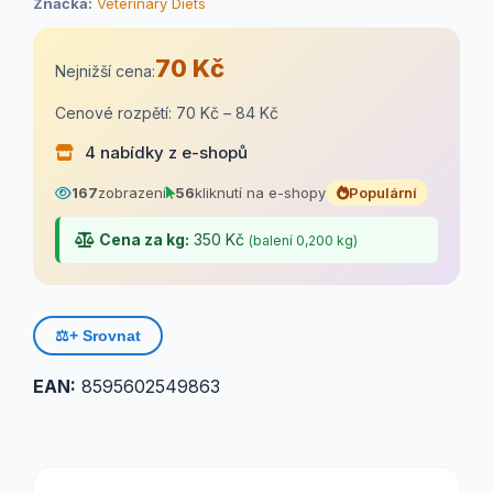
Značka:
Veterinary Diets
70 Kč
Nejnižší cena:
Cenové rozpětí: 70 Kč – 84 Kč
4 nabídky z e-shopů
167
zobrazení
56
kliknutí na e-shopy
Populární
Cena za kg:
350 Kč
(balení 0,200 kg)
⚖️
+ Srovnat
EAN:
8595602549863