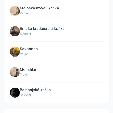
Mainská mývalí kočka
Velké
Britská krátkosrstá kočka
Střední
Savannah
Velké
Munchkin
Malé
Bombajská kočka
Střední