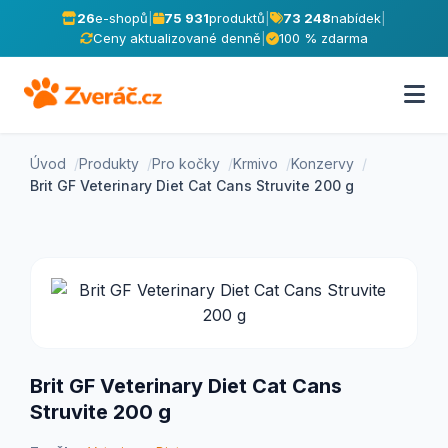
26
e-shopů
|
75 931
produktů
|
73 248
nabídek
|
Ceny aktualizované denně
|
100 % zdarma
Úvod
Produkty
Pro kočky
Krmivo
Konzervy
Brit GF Veterinary Diet Cat Cans Struvite 200 g
Brit GF Veterinary Diet Cat Cans
Struvite 200 g