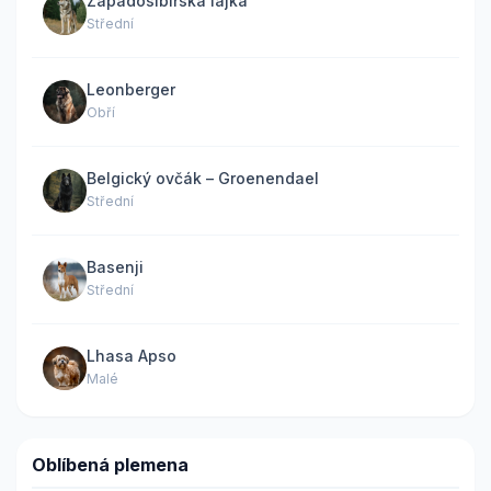
Západosibiřská lajka
Střední
Leonberger
Obří
Belgický ovčák – Groenendael
Střední
Basenji
Střední
Lhasa Apso
Malé
Oblíbená plemena