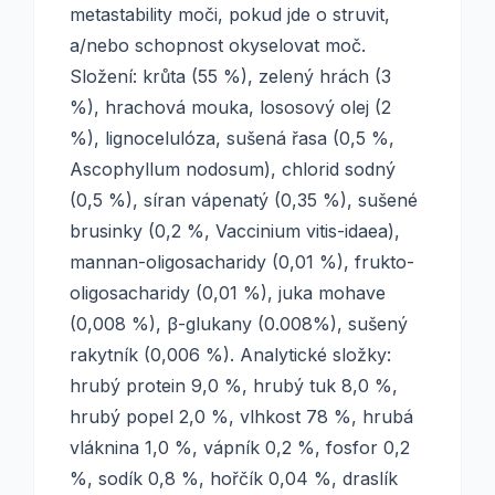
metastability moči, pokud jde o struvit,
a/nebo schopnost okyselovat moč.
Složení: krůta (55 %), zelený hrách (3
%), hrachová mouka, lososový olej (2
%), lignocelulóza, sušená řasa (0,5 %,
Ascophyllum nodosum), chlorid sodný
(0,5 %), síran vápenatý (0,35 %), sušené
brusinky (0,2 %, Vaccinium vitis-idaea),
mannan-oligosacharidy (0,01 %), frukto-
oligosacharidy (0,01 %), juka mohave
(0,008 %), β-glukany (0.008%), sušený
rakytník (0,006 %). Analytické složky:
hrubý protein 9,0 %, hrubý tuk 8,0 %,
hrubý popel 2,0 %, vlhkost 78 %, hrubá
vláknina 1,0 %, vápník 0,2 %, fosfor 0,2
%, sodík 0,8 %, hořčík 0,04 %, draslík