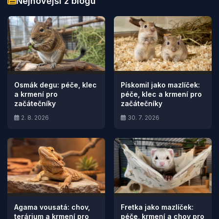
Nejnovější z blogu
Osmák degu: péče, klec
Pískomil jako mazlíček:
a krmení pro
péče, klec a krmení pro
začátečníky
začátečníky
2. 8. 2026
30. 7. 2026
Agama vousatá: chov,
Fretka jako mazlíček:
terárium a krmení pro
péče, krmení a chov pro