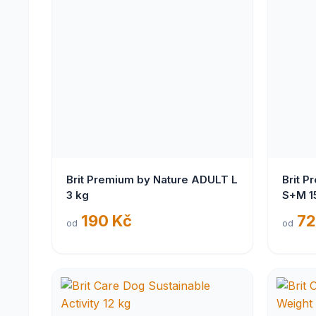
Brit Premium by Nature ADULT L
Brit P
3 kg
S+M 1
190 Kč
72
od
od