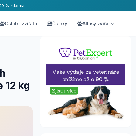
00 % zdarma
Ostatní zvířata
Články
Atlasy zvířat
th
e 12 kg