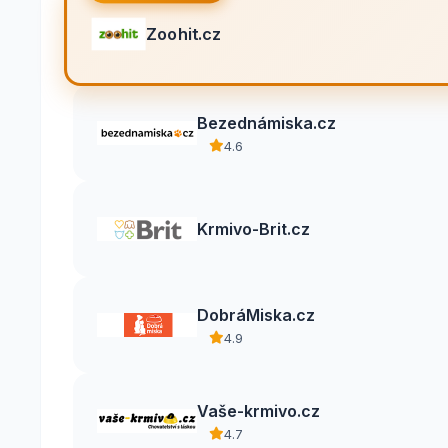
Zoohit.cz
Bezednámiska.cz
4.6
Krmivo-Brit.cz
DobráMiska.cz
4.9
Vaše-krmivo.cz
4.7