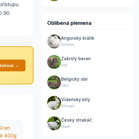
přístupu
0 90
Oblíbená plemena
Angorský králík
Střední
Zakrslý beran
tiny
debírat →
Belgický obr
Obří
Vídeňský bílý
Střední
Český strakáč
Malé