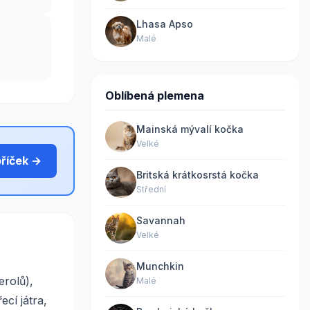
Lhasa Apso
Malé
Oblíbená plemena
Mainská mývalí kočka
Velké
bříček →
Britská krátkosrstá kočka
Střední
Savannah
Velké
Munchkin
rolů),
Malé
cí játra,