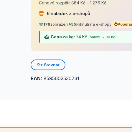
Cenové rozpětí: 884 Kč – 1 276 Kč
6 nabídek z e-shopů
178
zobrazení
55
kliknutí na e-shopy
Populár
Cena za kg:
74 Kč
(balení 12,00 kg)
⚖️
+ Srovnat
EAN:
8595602530731