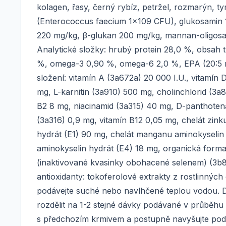
kolagen, řasy, černý rybíz, petržel, rozmarýn, t
(Enterococcus faecium 1x109 CFU), glukosamin 1,
220 mg/kg, β-glukan 200 mg/kg, mannan-oligosa
Analytické složky: hrubý protein 28,0 %, obsah 
%, omega-3 0,90 %, omega-6 2,0 %, EPA (20:5 n3
složení: vitamín A (3a672a) 20 000 I.U., vitamín 
mg, L-karnitin (3a910) 500 mg, cholinchlorid (3a
B2 8 mg, niacinamid (3a315) 40 mg, D-panthotená
(3a316) 0,9 mg, vitamín B12 0,05 mg, chelát zink
hydrát (E1) 90 mg, chelát manganu aminokyselin 
aminokyselin hydrát (E4) 18 mg, organická form
(inaktivované kvasinky obohacené selenem) (3b8.
antioxidanty: tokoferolové extrakty z rostlinnýc
podávejte suché nebo navlhčené teplou vodou. D
rozdělit na 1-2 stejné dávky podávané v průběhu
s předchozím krmivem a postupně navyšujte podíl 