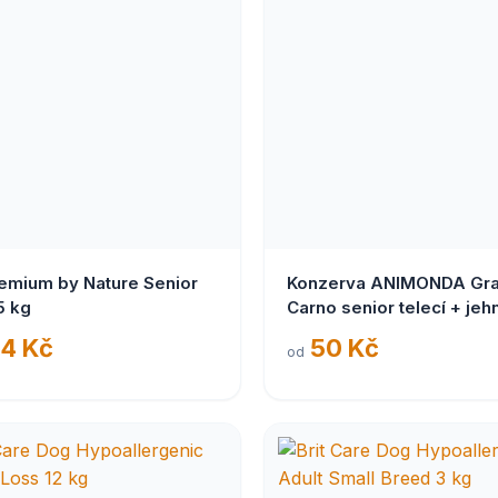
remium by Nature Senior
Konzerva ANIMONDA Gr
5 kg
Carno senior telecí + jeh
400g
4 Kč
50 Kč
od