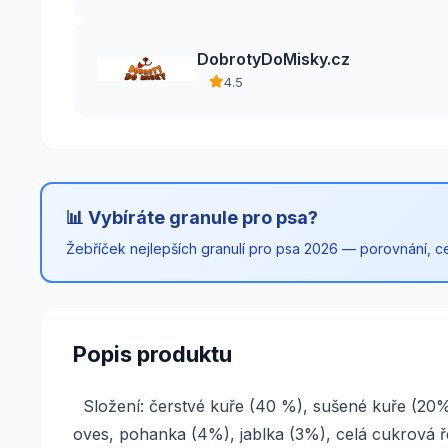
DobrotyDoMisky.cz
4.5
📊 Vybíráte granule pro psa?
Žebříček nejlepších granulí pro psa 2026 — porovnání, cen
Popis produktu
Složení: čerstvé kuře (40 %), sušené kuře (20%
oves, pohanka (4%), jablka (3%), celá cukrová ře