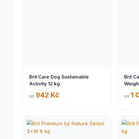
Brit Care Dog Sustainable
Brit C
Activity 12 kg
Weight
942 Kč
1 
od
od