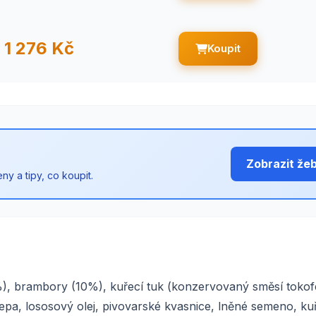
1 276 Kč
Koupit
Zobrazit že
y a tipy, co koupit.
), brambory (10%), kuřecí tuk (konzervovaný směsí tokofe
pa, lososový olej, pivovarské kvasnice, lněné semeno, kuře