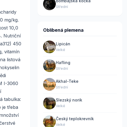
Bombajská kočka
Střední
acharidy
00 mg/kg.
kost 10,0
Oblíbená plemena
. Nutriční
3a312) 450
Lipicán
Velké
, vitamín
na listová
Hafling
nokyselin
Střední
ědi
Akhal-Teke
M I-3060
Střední
í
á tabulka:
Slezský norik
Velké
je třeba
 množství
Český teplokrevník
čerstvé
Velké