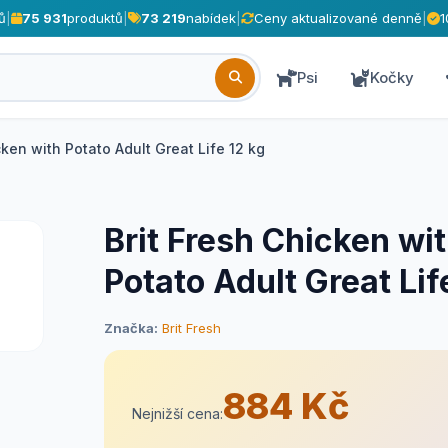
ů
|
75 931
produktů
|
73 219
nabídek
|
Ceny aktualizované denně
|
1
Psi
Kočky
cken with Potato Adult Great Life 12 kg
Brit Fresh Chicken wi
Potato Adult Great Lif
Značka:
Brit Fresh
884 Kč
Nejnižší cena: