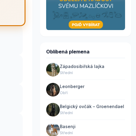
Oblíbená plemena
Západosibiřská lajka
Střední
Leonberger
Obří
Belgický ovčák – Groenendael
Střední
Basenji
Střední