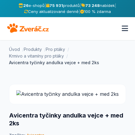
26
e-shopů
|
75 931
produktů
|
73 248
nabídek
|
Ceny aktualizované denně
|
100 % zdarma
Úvod
Produkty
Pro ptáky
Krmivo a vitamíny pro ptáky
Avicentra tyčinky andulka vejce + med 2ks
Avicentra tyčinky andulka vejce + med
2ks