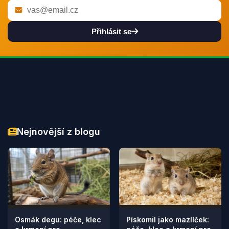
Přihlásit se
Nejnovější z blogu
Osmák degu: péče, klec
Pískomil jako mazlíček: