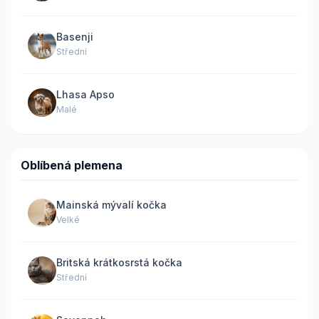
Basenji
Střední
Lhasa Apso
Malé
Oblíbená plemena
Mainská mývalí kočka
Velké
Britská krátkosrstá kočka
Střední