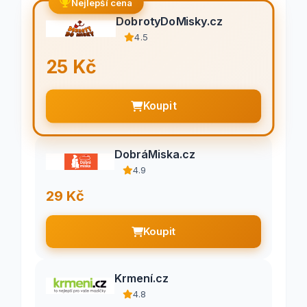
Nejlepší cena
DobrotyDoMisky.cz
4.5
25 Kč
Koupit
DobráMiska.cz
4.9
29 Kč
Koupit
Krmení.cz
4.8