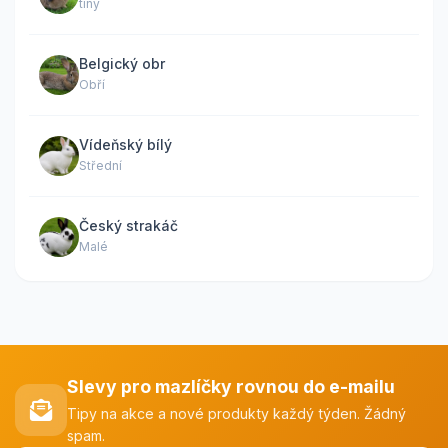
tiny
Belgický obr
Obří
Vídeňský bílý
Střední
Český strakáč
Malé
Slevy pro mazlíčky rovnou do e-mailu
Tipy na akce a nové produkty každý týden. Žádný
spam.