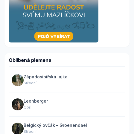
Oblíbená plemena
Západosibiřská lajka
Střední
Leonberger
Obří
Belgický ovčák – Groenendael
Střední