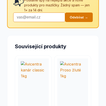
📬
Posíláme tipy na nejlepší akce a nové
produkty pro mazlíčky. Žádný spam — jen
1× za 14 dní.
Odebírat →
Související produkty