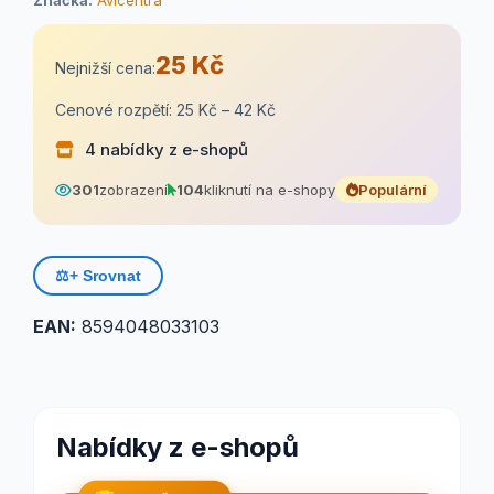
Značka:
Avicentra
25 Kč
Nejnižší cena:
Cenové rozpětí: 25 Kč – 42 Kč
4 nabídky z e-shopů
301
zobrazení
104
kliknutí na e-shopy
Populární
⚖️
+ Srovnat
EAN:
8594048033103
Nabídky z e-shopů