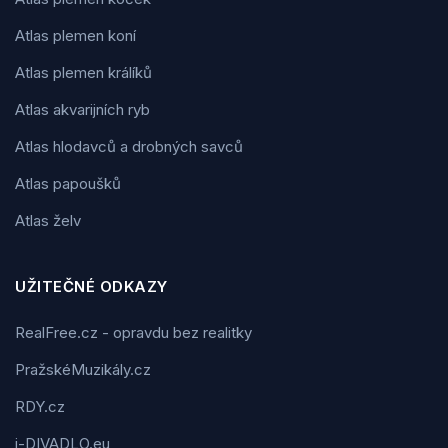
Atlas plemen koní
Atlas plemen králíků
Atlas akvarijních ryb
Atlas hlodavců a drobných savců
Atlas papoušků
Atlas želv
UŽITEČNÉ ODKAZY
RealFree.cz - opravdu bez realitky
PražskéMuzikály.cz
RDY.cz
i-DIVADLO.eu