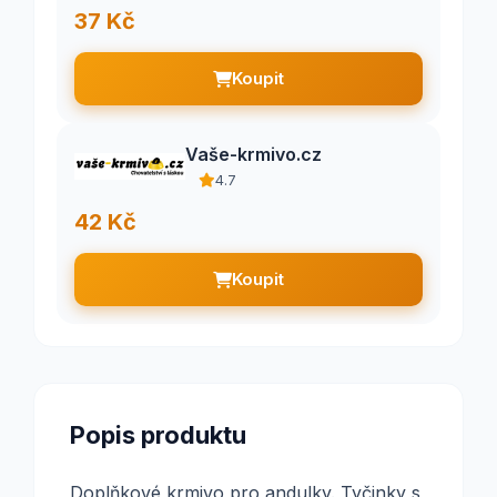
37 Kč
Koupit
Vaše-krmivo.cz
4.7
42 Kč
Koupit
Popis produktu
Doplňkové krmivo pro andulky. Tyčinky s