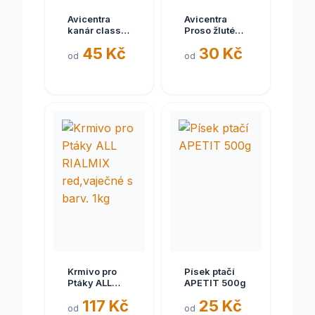
Avicentra
Avicentra
kanár classic
Proso žluté
1kg
1kg
45 Kč
30 Kč
od
od
Krmivo pro
Písek ptačí
Ptáky ALL
APETIT 500g
RIALMIX
117 Kč
25 Kč
red,vaječné s
od
od