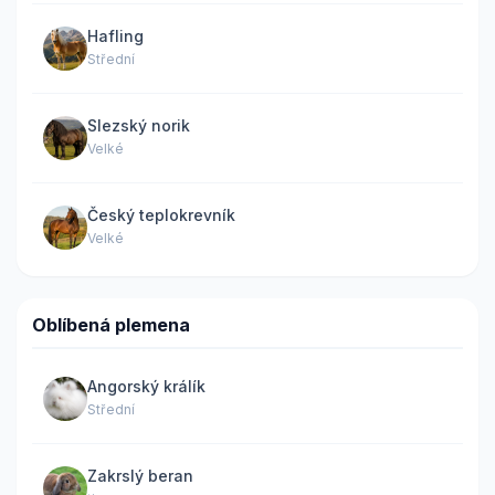
Hafling
Střední
Slezský norik
Velké
Český teplokrevník
Velké
Oblíbená plemena
Angorský králík
Střední
Zakrslý beran