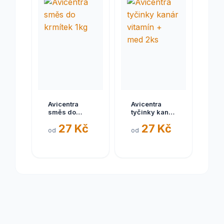
Avicentra
Avicentra
směs do
tyčinky kanár
krmítek 1kg
vitamín +
27 Kč
27 Kč
med 2ks
od
od