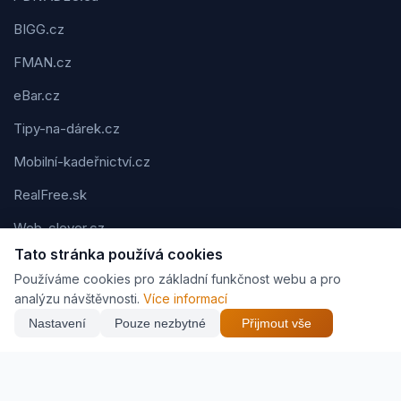
BIGG.cz
FMAN.cz
eBar.cz
Tipy-na-dárek.cz
Mobilní-kadeřnictví.cz
RealFree.sk
Web-clever.cz
Tato stránka používá cookies
Kvízov.cz
Používáme cookies pro základní funkčnost webu a pro
Karavaning.net
analýzu návštěvnosti.
Více informací
Nastavení
Pouze nezbytné
Přijmout vše
CVčko.eu
NEJNIŽŠÍ CENA
Najít nejlepší cenu
25 Kč