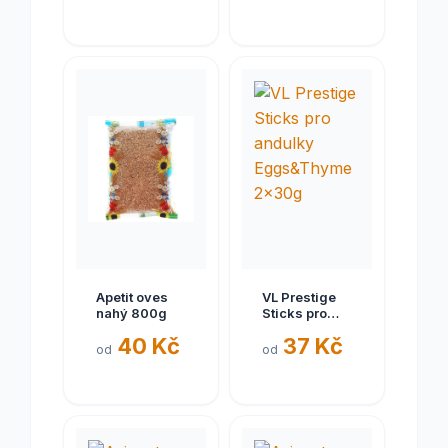
barv. 1kg
Apetit oves
VL Prestige
nahý 800g
Sticks pro
andulky
40 Kč
37 Kč
Eggs&Thyme
od
od
2x30g