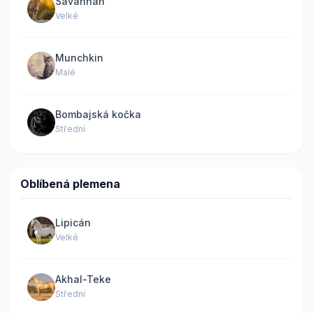
Savannah
Velké
Munchkin
Malé
Bombajská kočka
Střední
Oblíbená plemena
Lipicán
Velké
Akhal-Teke
Střední