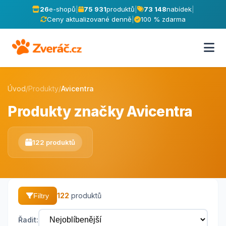
26
e-shopů
|
75 931
produktů
|
73 148
nabídek
|
Ceny aktualizované denně
|
100 % zdarma
Úvod
/
Produkty
/
Avicentra
Produkty značky Avicentra
122 produktů
122
produktů
Filtry
Řadit: