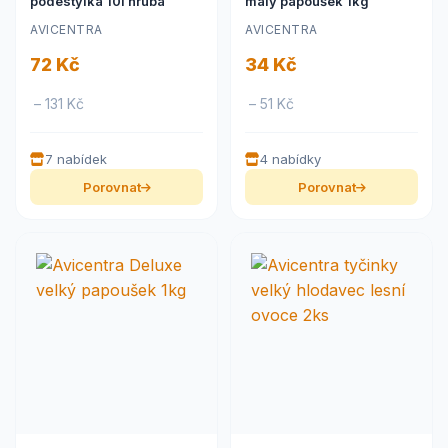
podestýlka 10l hrubá
malý papoušek 1kg
AVICENTRA
AVICENTRA
72 Kč
34 Kč
– 131 Kč
– 51 Kč
7 nabídek
4 nabídky
Porovnat
Porovnat