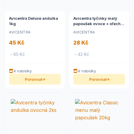
Avicentra Deluxe andulka
Avicentra tyčinky malý
1kg
papoušek ovoce + ořechy
2ks
AVICENTRA
AVICENTRA
45 Kč
28 Kč
– 65 Kč
– 42 Kč
4 nabídky
4 nabídky
Porovnat
Porovnat