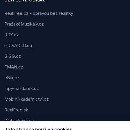
RealFree.cz - opravdu bez realitky
PražskéMuzikály.cz
RDY.cz
i-DIVADLO.eu
BIGG.cz
FMAN.cz
eBar.cz
Tipy-na-dárek.cz
Mobilní-kadeřnictví.cz
RealFree.sk
Web-clever.cz
Tato stránka používá cookies