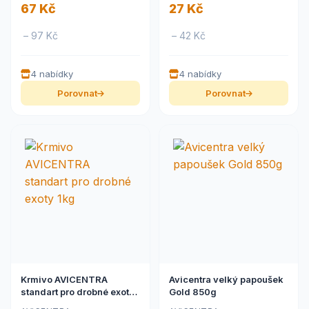
67 Kč
27 Kč
– 97 Kč
– 42 Kč
4 nabídky
4 nabídky
Porovnat
Porovnat
Krmivo AVICENTRA
Avicentra velký papoušek
standart pro drobné exoty
Gold 850g
1kg