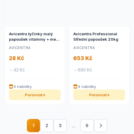
Avicentra tyčinky malý
Avicentra Professional
papoušek vitamíny + med
Střední papoušek 20kg
2ks
AVICENTRA
AVICENTRA
28 Kč
653 Kč
– 42 Kč
– 690 Kč
4 nabídky
4 nabídky
Porovnat
Porovnat
...
1
2
3
6