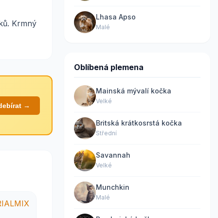
Lhasa Apso
áků. Krmný
Malé
Oblíbená plemena
Mainská mývalí kočka
Velké
debírat →
Britská krátkosrstá kočka
Střední
Savannah
Velké
Munchkin
Malé