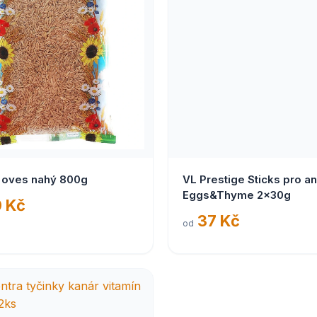
t oves nahý 800g
VL Prestige Sticks pro a
Eggs&Thyme 2x30g
 Kč
37 Kč
od