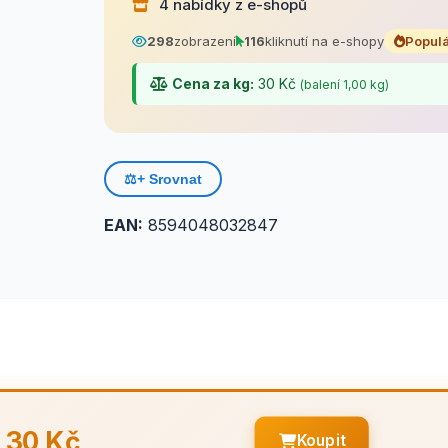
4 nabídky z e-shopů
298
zobrazení
116
kliknutí na e-shopy
Populá
Cena za kg:
30 Kč
(balení 1,00 kg)
⚖️
+ Srovnat
EAN:
8594048032847
30 Kč
Koupit