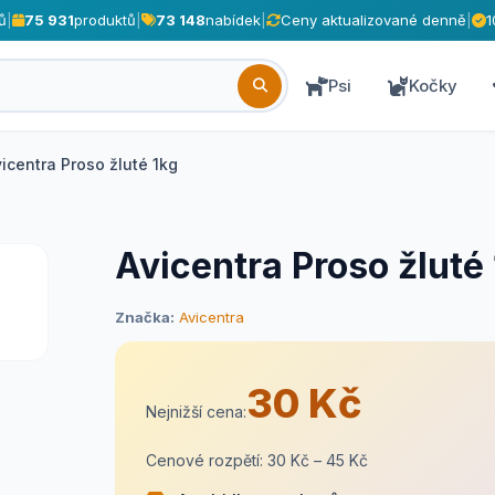
ů
|
75 931
produktů
|
73 148
nabídek
|
Ceny aktualizované denně
|
1
Psi
Kočky
icentra Proso žluté 1kg
Avicentra Proso žluté
Značka:
Avicentra
30 Kč
Nejnižší cena:
Cenové rozpětí: 30 Kč – 45 Kč