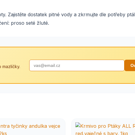
y. Zajistěte dostatek pitné vody a zkrmujte dle potřeby pt
ní: proso seté žluté.
O
 mazlíčky.