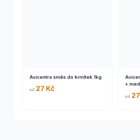
Avicentra směs do krmítek 1kg
Avicen
+ med
27 Kč
od
27
od