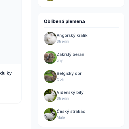
Oblíbená plemena
Angorský králík
Střední
Zakrslý beran
tiny
ndulky
Belgický obr
Obří
Vídeňský bílý
Střední
Český strakáč
Malé