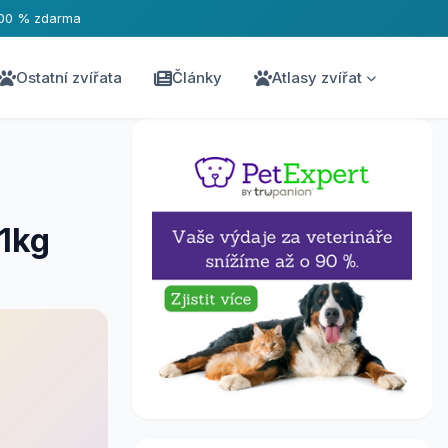
00 % zdarma
Ostatní zvířata
Články
Atlasy zvířat
 1kg