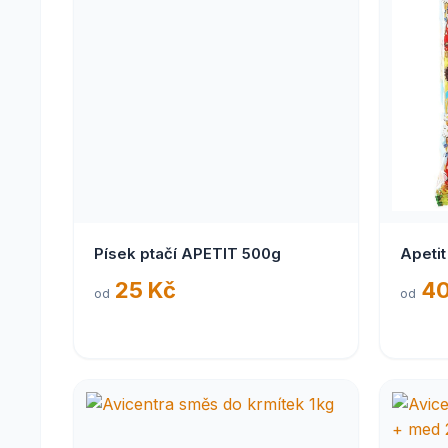
Písek ptačí APETIT 500g
Apeti
25 Kč
40
od
od