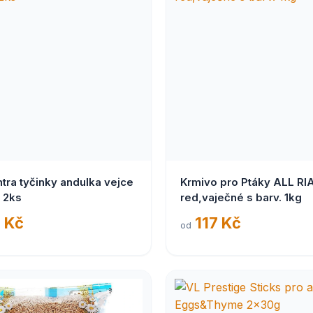
tra tyčinky andulka vejce
Krmivo pro Ptáky ALL RI
 2ks
red,vaječné s barv. 1kg
 Kč
117 Kč
od