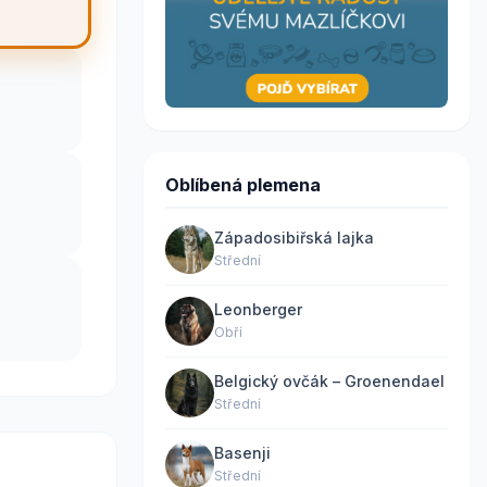
Oblíbená plemena
Západosibiřská lajka
Střední
Leonberger
Obří
Belgický ovčák – Groenendael
Střední
Basenji
Střední