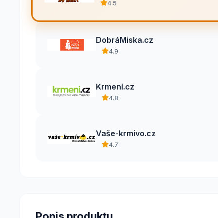
4.5
DobráMiska.cz
4.9
Krmení.cz
4.8
Vaše-krmivo.cz
4.7
Popis produktu