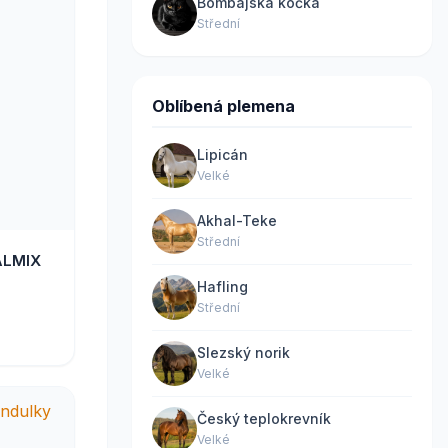
Bombajská kočka
Střední
Oblíbená plemena
Lipicán
Velké
Akhal-Teke
Střední
ALMIX
Hafling
Střední
Slezský norik
Velké
Český teplokrevník
Velké