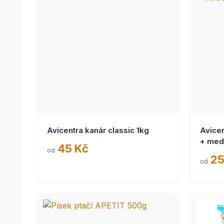
Avicentra kanár classic 1kg
Avicen
+ med
45 Kč
od
25
od