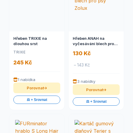
Hřeben TRIXIE na
Hřeben ANAH na
dlouhou srst
vyčesávání blech pro
psy Zolux
TRIXIE
130 Kč
245 Kč
– 143 Kč
1 nabídka
3 nabídky
Porovnat
Porovnat
⚖️ + Srovnat
⚖️ + Srovnat