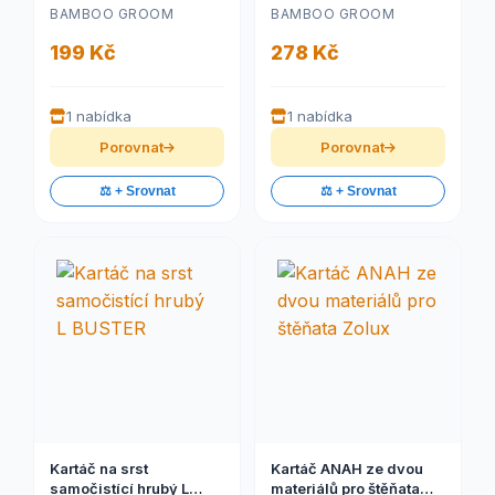
přírodními medvědími
nerezovými hroty,
BAMBOO GROOM
BAMBOO GROOM
štětinami
Finišák
199 Kč
278 Kč
1 nabídka
1 nabídka
Porovnat
Porovnat
⚖️ + Srovnat
⚖️ + Srovnat
Kartáč na srst
Kartáč ANAH ze dvou
samočistící hrubý L
materiálů pro štěňata