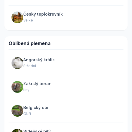
Český teplokrevník
Velké
Oblíbená plemena
Angorský králík
Střední
Zakrslý beran
tiny
Belgický obr
Obří
Vídeňský bílý