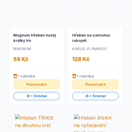
Magnum Hřeben hustý
Hřeben se zahnutou
krátký trn
rukojetí
MAGNUM
KARLIE-FLAMINGO
58 Kč
128 Kč
1 nabídka
1 nabídka
Porovnat
Porovnat
⚖️ + Srovnat
⚖️ + Srovnat