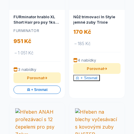
FURminator hrablo XL
Nůž trimovací In Style
Short Hair pro psy 1ks
jemné zuby Trixie
New
FURMINATOR
170 Kč
951 Kč
– 185 Kč
– 1 051 Kč
4 nabídky
Porovnat
3 nabídky
Porovnat
⚖️ + Srovnat
⚖️ + Srovnat