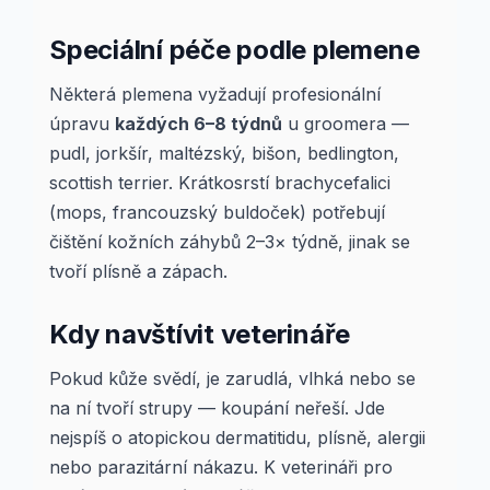
Speciální péče podle plemene
Některá plemena vyžadují profesionální
úpravu
každých 6–8 týdnů
u groomera —
pudl, jorkšír, maltézský, bišon, bedlington,
scottish terrier. Krátkosrstí brachycefalici
(mops, francouzský buldoček) potřebují
čištění kožních záhybů 2–3× týdně, jinak se
tvoří plísně a zápach.
Kdy navštívit veterináře
Pokud kůže svědí, je zarudlá, vlhká nebo se
na ní tvoří strupy — koupání neřeší. Jde
nejspíš o atopickou dermatitidu, plísně, alergii
nebo parazitární nákazu. K veterináři pro