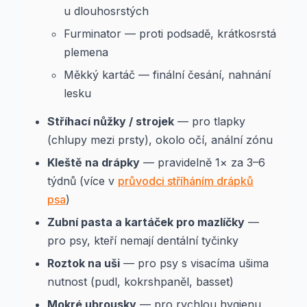
u dlouhosrstých
Furminator — proti podsadě, krátkosrstá
plemena
Měkký kartáč — finální česání, nahnání
lesku
Stříhací nůžky / strojek
— pro tlapky
(chlupy mezi prsty), okolo očí, anální zónu
Kleště na drápky
— pravidelně 1× za 3–6
týdnů (více v
průvodci stříháním drápků
psa
)
Zubní pasta a kartáček pro mazlíčky
—
pro psy, kteří nemají dentální tyčinky
Roztok na uši
— pro psy s visacíma ušima
nutnost (pudl, kokrshpaněl, basset)
Mokré ubrousky
— pro rychlou hygienu