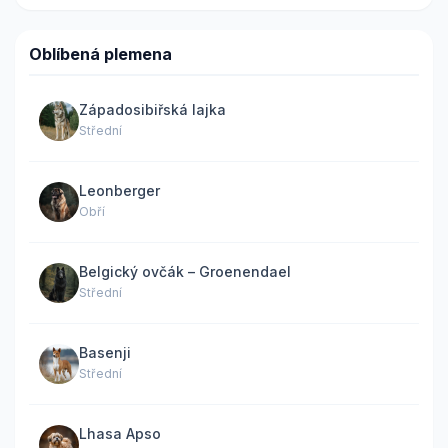
Oblíbená plemena
Západosibiřská lajka
Střední
Leonberger
Obří
Belgický ovčák – Groenendael
Střední
Basenji
Střední
Lhasa Apso