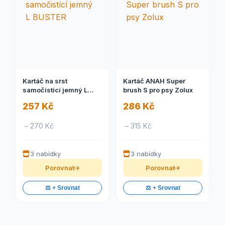
Kartáč na srst
Kartáč ANAH Super
samočistící jemný L
brush S pro psy Zolux
BUSTER
257 Kč
286 Kč
– 270 Kč
– 315 Kč
3 nabídky
3 nabídky
Porovnat
Porovnat
⚖️ + Srovnat
⚖️ + Srovnat