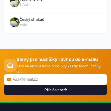
Střední
Český strakáč
Malé
Slevy pro mazlíčky rovnou do e-mailu
Tipy na akce a nové produkty každý týden. Žádný
spam.
Přihlásit se