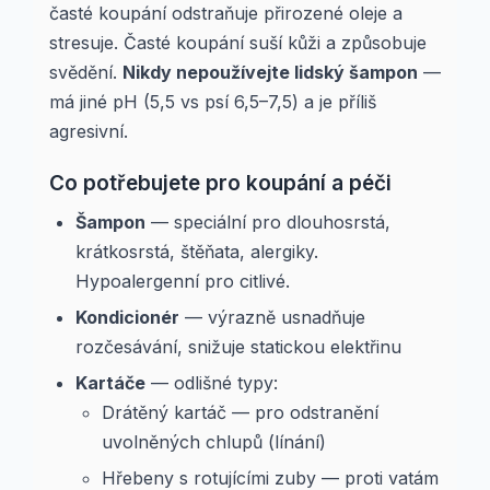
časté koupání odstraňuje přirozené oleje a
stresuje. Časté koupání suší kůži a způsobuje
svědění.
Nikdy nepoužívejte lidský šampon
—
má jiné pH (5,5 vs psí 6,5–7,5) a je příliš
agresivní.
Co potřebujete pro koupání a péči
Šampon
— speciální pro dlouhosrstá,
krátkosrstá, štěňata, alergiky.
Hypoalergenní pro citlivé.
Kondicionér
— výrazně usnadňuje
rozčesávání, snižuje statickou elektřinu
Kartáče
— odlišné typy:
Drátěný kartáč — pro odstranění
uvolněných chlupů (línání)
Hřebeny s rotujícími zuby — proti vatám