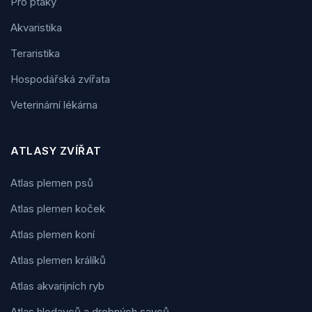
Pro ptáky
Akvaristika
Teraristika
Hospodářská zvířata
Veterinární lékárna
ATLASY ZVÍŘAT
Atlas plemen psů
Atlas plemen koček
Atlas plemen koní
Atlas plemen králíků
Atlas akvarijních ryb
Atlas hlodavců a drobných savců