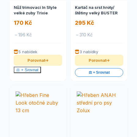
Nůž trimovací In Style
Kartáč na srst hroty/
velké zuby Trixie
štětiny velký BUSTER
170 Kč
295 Kč
– 196 Kč
– 310 Kč
5 nabídek
3 nabídky
Porovnat
Porovnat
⚖️ + Srovnat
⚖️ + Srovnat