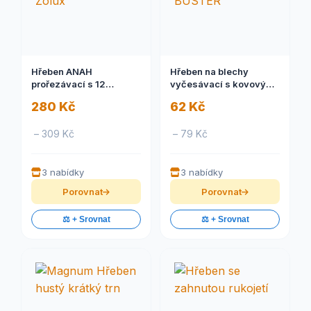
Hřeben ANAH
Hřeben na blechy
prořezávací s 12
vyčesávací s kovovými
čepelemi pro psy Zolux
zuby BUSTER
280 Kč
62 Kč
– 309 Kč
– 79 Kč
3 nabídky
3 nabídky
Porovnat
Porovnat
⚖️ + Srovnat
⚖️ + Srovnat