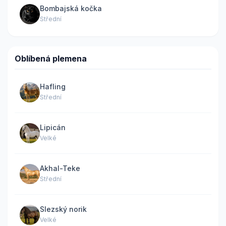
Bombajská kočka
Střední
Oblíbená plemena
Hafling
Střední
Lipicán
Velké
Akhal-Teke
Střední
Slezský norik
Velké