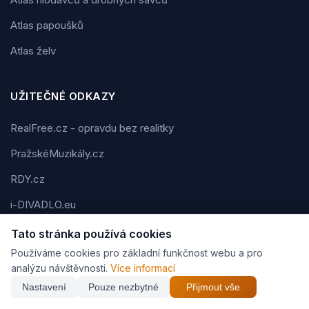
Atlas papoušků
Atlas želv
UŽITEČNÉ ODKAZY
RealFree.cz - opravdu bez realitky
PražskéMuzikály.cz
RDY.cz
i-DIVADLO.eu
BIGG.cz
Tato stránka používá cookies
Používáme cookies pro základní funkčnost webu a pro
FMAN.cz
analýzu návštěvnosti.
Více informací
eBar.cz
Nastavení
Pouze nezbytné
Přijmout vše
Tipy-na-dárek.cz