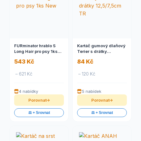
FURminator hrablo S
Kartáč gumový dlaňový
Long Hair pro psy 1ks
Terier s drátky
New
12,5/7,5cm TR
543 Kč
84 Kč
– 621 Kč
– 120 Kč
4 nabídky
5 nabídek
Porovnat
Porovnat
⚖️ + Srovnat
⚖️ + Srovnat