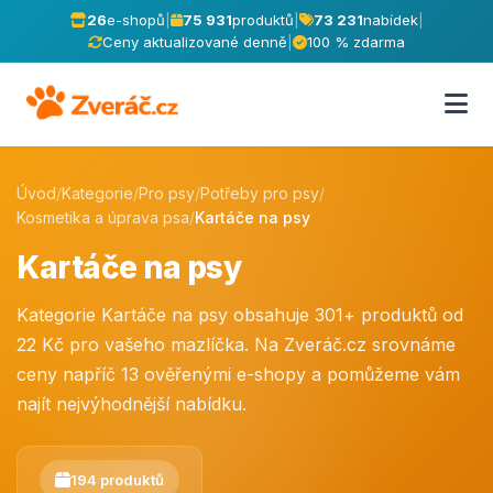
26
e-shopů
|
75 931
produktů
|
73 231
nabídek
|
Ceny aktualizované denně
|
100 % zdarma
Úvod
/
Kategorie
/
Pro psy
/
Potřeby pro psy
/
Kosmetika a úprava psa
/
Kartáče na psy
Kartáče na psy
Kategorie Kartáče na psy obsahuje 301+ produktů od
22 Kč pro vašeho mazlíčka. Na Zveráč.cz srovnáme
ceny napříč 13 ověřenými e-shopy a pomůžeme vám
najít nejvýhodnější nabídku.
194 produktů