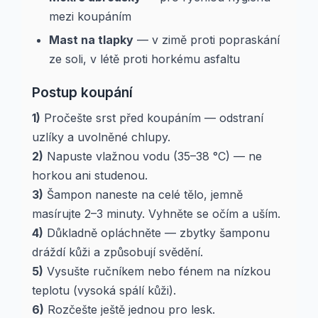
mezi koupáním
Mast na tlapky
— v zimě proti popraskání
ze soli, v létě proti horkému asfaltu
Postup koupání
1)
Pročešte srst před koupáním — odstraní
uzlíky a uvolněné chlupy.
2)
Napuste vlažnou vodu (35–38 °C) — ne
horkou ani studenou.
3)
Šampon naneste na celé tělo, jemně
masírujte 2–3 minuty. Vyhněte se očím a uším.
4)
Důkladně opláchněte — zbytky šamponu
dráždí kůži a způsobují svědění.
5)
Vysušte ručníkem nebo fénem na nízkou
teplotu (vysoká spálí kůži).
6)
Rozčešte ještě jednou pro lesk.