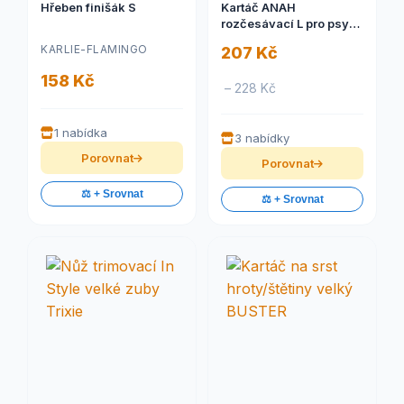
Hřeben finišák S
Kartáč ANAH
rozčesávací L pro psy
Zolux
KARLIE-FLAMINGO
207 Kč
158 Kč
– 228 Kč
1 nabídka
3 nabídky
Porovnat
Porovnat
⚖️ + Srovnat
⚖️ + Srovnat