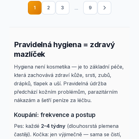
...
1
2
3
9
Pravidelná hygiena = zdravý
mazlíček
Hygiena není kosmetika — je to základní péče,
která zachovává zdraví kůže, srsti, zubů,
drápků, tlapek a uší. Pravidelná údržba
předchází kožním problémům, parazitárním
nákazám a šetří peníze za léčbu.
Koupání: frekvence a postup
Pes: každé
2–4 týdny
(dlouhosrstá plemena
častěji). Kočka: jen výjimečně — sama se čistí,