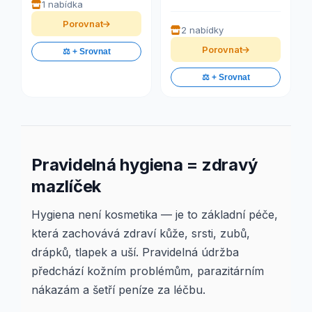
1 nabídka
Porovnat
2 nabídky
Porovnat
⚖️ + Srovnat
⚖️ + Srovnat
Pravidelná hygiena = zdravý
mazlíček
Hygiena není kosmetika — je to základní péče,
která zachovává zdraví kůže, srsti, zubů,
drápků, tlapek a uší. Pravidelná údržba
předchází kožním problémům, parazitárním
nákazám a šetří peníze za léčbu.