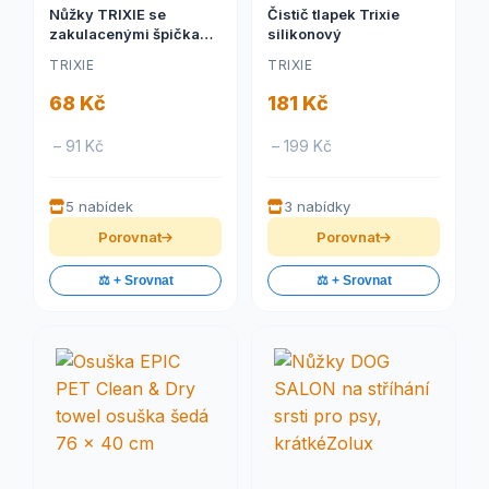
Nůžky TRIXIE se
Čistič tlapek Trixie
zakulacenými špičkami
silikonový
1ks
TRIXIE
TRIXIE
68 Kč
181 Kč
– 91 Kč
– 199 Kč
5 nabídek
3 nabídky
Porovnat
Porovnat
⚖️ + Srovnat
⚖️ + Srovnat