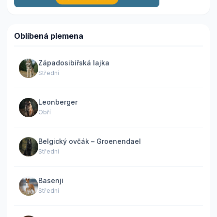
Oblíbená plemena
Západosibiřská lajka
Střední
Leonberger
Obří
Belgický ovčák – Groenendael
Střední
Basenji
Střední