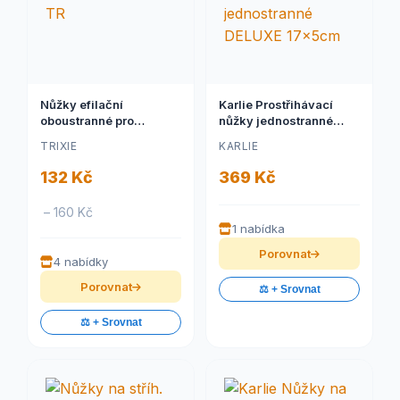
Nůžky efilační
Karlie Prostřihávací
oboustranné pro
nůžky jednostranné
psy/kočky 18cm TR
DELUXE 17x5cm
TRIXIE
KARLIE
132 Kč
369 Kč
– 160 Kč
1 nabídka
Porovnat
4 nabídky
Porovnat
⚖️ + Srovnat
⚖️ + Srovnat