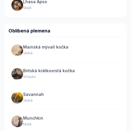
Lhasa Apso
Malé
Oblíbená plemena
Mainská mývalí kočka
Velké
Britská krátkosrstá kočka
Střední
Savannah
Velké
Munchkin
Malé