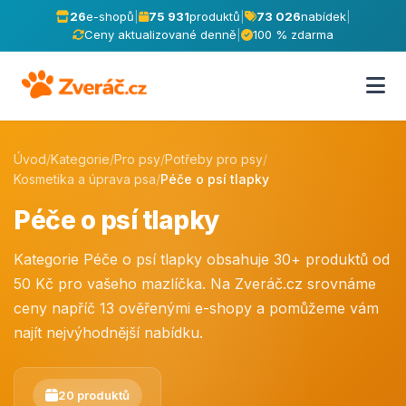
26
e-shopů
|
75 931
produktů
|
73 026
nabídek
|
Ceny aktualizované denně
|
100 % zdarma
Úvod
/
Kategorie
/
Pro psy
/
Potřeby pro psy
/
Kosmetika a úprava psa
/
Péče o psí tlapky
Péče o psí tlapky
Kategorie Péče o psí tlapky obsahuje 30+ produktů od
50 Kč pro vašeho mazlíčka. Na Zveráč.cz srovnáme
ceny napříč 13 ověřenými e-shopy a pomůžeme vám
najít nejvýhodnější nabídku.
20 produktů