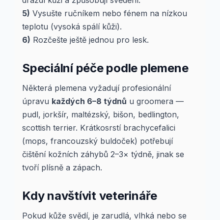
dráždí kůži a způsobují svědění.
5)
Vysušte ručníkem nebo fénem na nízkou
teplotu (vysoká spálí kůži).
6)
Rozčešte ještě jednou pro lesk.
Speciální péče podle plemene
Některá plemena vyžadují profesionální
úpravu
každých 6–8 týdnů
u groomera —
pudl, jorkšír, maltézský, bišon, bedlington,
scottish terrier. Krátkosrstí brachycefalici
(mops, francouzský buldoček) potřebují
čištění kožních záhybů 2–3× týdně, jinak se
tvoří plísně a zápach.
Kdy navštívit veterináře
Pokud kůže svědí, je zarudlá, vlhká nebo se