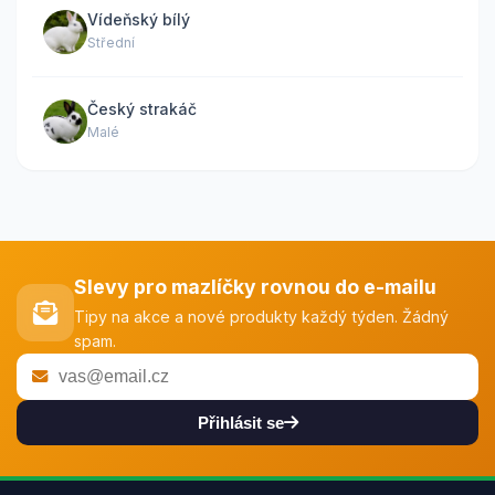
Vídeňský bílý
Střední
Český strakáč
Malé
Slevy pro mazlíčky rovnou do e-mailu
Tipy na akce a nové produkty každý týden. Žádný
spam.
Přihlásit se