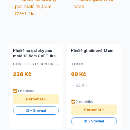
Kleště na drápky pes
Kleště gilotinové 13cm
malé 12,5cm CVET 1ks
COVETRUS ESSENTIALS
TOMMI
238 Kč
69 Kč
– 84 Kč
1 nabídka
Porovnat
2 nabídky
Porovnat
⚖️ + Srovnat
⚖️ + Srovnat