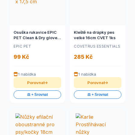
Osuška rukavice EPIC
Kleště na drápky pes
PET Clean & Dry glove
velké 16cm CVET 1ks
šedá 24 x 17,5 cm
EPIC PET
COVETRUS ESSENTIALS
99 Kč
285 Kč
1 nabídka
1 nabídka
Porovnat
Porovnat
⚖️ + Srovnat
⚖️ + Srovnat