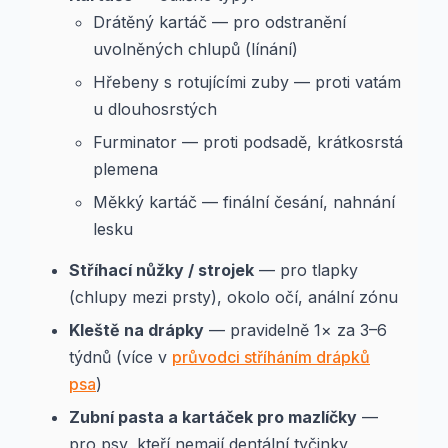
Drátěný kartáč — pro odstranění
uvolněných chlupů (línání)
Hřebeny s rotujícími zuby — proti vatám
u dlouhosrstých
Furminator — proti podsadě, krátkosrstá
plemena
Měkký kartáč — finální česání, nahnání
lesku
Stříhací nůžky / strojek
— pro tlapky
(chlupy mezi prsty), okolo očí, anální zónu
Kleště na drápky
— pravidelně 1× za 3–6
týdnů (více v
průvodci stříháním drápků
psa
)
Zubní pasta a kartáček pro mazlíčky
—
pro psy, kteří nemají dentální tyčinky