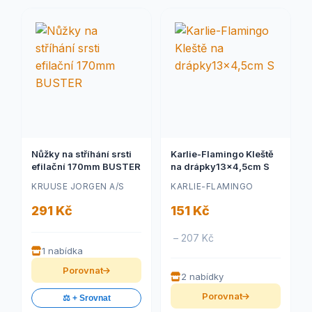
Nůžky na stříhání srsti
Karlie-Flamingo Kleště
efilační 170mm BUSTER
na drápky13x4,5cm S
KRUUSE JORGEN A/S
KARLIE-FLAMINGO
291 Kč
151 Kč
– 207 Kč
1 nabídka
Porovnat
2 nabídky
Porovnat
⚖️ + Srovnat