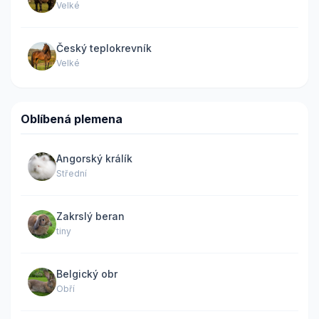
Velké
Český teplokrevník
Velké
Oblíbená plemena
Angorský králík
Střední
Zakrslý beran
tiny
Belgický obr
Obří