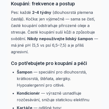
Koupání: frekvence a postup
Pes: každé
2–4 týdny
(dlouhosrstá plemena
častěji). Kočka: jen výjimečně — sama se čistí,
časté koupání odstraňuje přirozené oleje a
stresuje. Časté koupání suší kůži a způsobuje
svědění.
Nikdy nepoužívejte lidský šampon
—
má jiné pH (5,5 vs psí 6,5–7,5) a je příliš
agresivní.
Co potřebujete pro koupání a péči
Šampon
— speciální pro dlouhosrstá,
krátkosrstá, štěňata, alergiky.
Hypoalergenní pro citlivé.
Kondicionér
— výrazně usnadňuje
rozčesávání, snižuje statickou elektřinu
Kartáče
— odlišné typy: