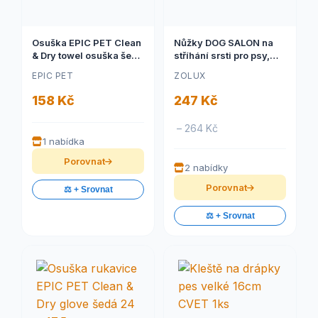
Osuška EPIC PET Clean
Nůžky DOG SALON na
& Dry towel osuška šedá
stříhání srsti pro psy,
76 x 40 cm
krátkéZolux
EPIC PET
ZOLUX
158 Kč
247 Kč
– 264 Kč
1 nabídka
Porovnat
2 nabídky
Porovnat
⚖️ + Srovnat
⚖️ + Srovnat