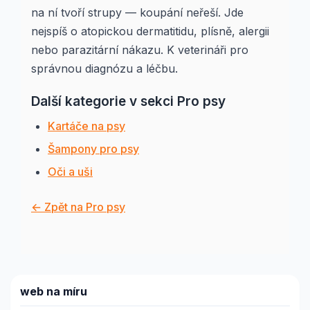
na ní tvoří strupy — koupání neřeší. Jde
nejspíš o atopickou dermatitidu, plísně, alergii
nebo parazitární nákazu. K veterináři pro
správnou diagnózu a léčbu.
Další kategorie v sekci Pro psy
Kartáče na psy
Šampony pro psy
Oči a uši
← Zpět na Pro psy
web na míru