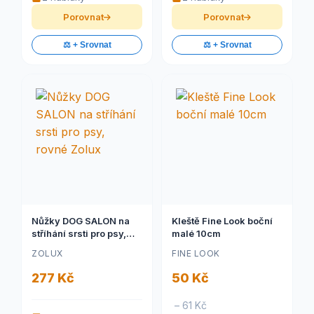
Porovnat
Porovnat
⚖️ + Srovnat
⚖️ + Srovnat
Nůžky DOG SALON na
Kleště Fine Look boční
stříhání srsti pro psy,
malé 10cm
rovné Zolux
ZOLUX
FINE LOOK
277 Kč
50 Kč
– 61 Kč