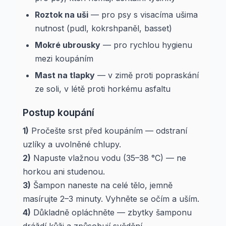
Roztok na uši
— pro psy s visacíma ušima
nutnost (pudl, kokrshpaněl, basset)
Mokré ubrousky
— pro rychlou hygienu
mezi koupáním
Mast na tlapky
— v zimě proti popraskání
ze soli, v létě proti horkému asfaltu
Postup koupání
1)
Pročešte srst před koupáním — odstraní
uzlíky a uvolněné chlupy.
2)
Napuste vlažnou vodu (35–38 °C) — ne
horkou ani studenou.
3)
Šampon naneste na celé tělo, jemně
masírujte 2–3 minuty. Vyhněte se očím a uším.
4)
Důkladně opláchněte — zbytky šamponu