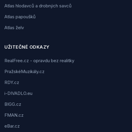
Atlas hlodavců a drobných savců
Atlas papoušků
Atlas želv
UŽITEČNÉ ODKAZY
RealFree.cz - opravdu bez realitky
PražskéMuzikály.cz
RDY.cz
i-DIVADLO.eu
BIGG.cz
FMAN.cz
eBar.cz