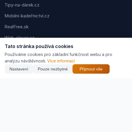
Tipy-na-dárek.cz
Mobilní-kadeřnictví.cz
RealFree.sk
Web-clever.cz
Tato stránka používá cookies
Kvízov.cz
Používáme cookies pro základní funkčnost webu a pro
Karavaning.net
analýzu návštěvnosti.
Více informací
Nastavení
Pouze nezbytné
Přijmout vše
CVčko.eu
Podmínky použití
Ochrana osobních údajů
Cookies
Jak vyděláváme (affiliate)
© 2026 Zveráč.cz. Všechna práva vyhrazena. | Vytvořil
webpj.cz