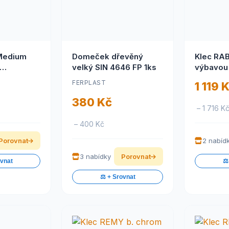
Medium
Domeček dřevěný
Klec RAB
velký SIN 4646 FP 1ks
výbavou
FP
králík FP
FERPLAST
1 119 
380 Kč
– 1 716 K
– 400 Kč
Porovnat
2 nabíd
3 nabídky
Porovnat
ovnat
⚖️
⚖️ + Srovnat