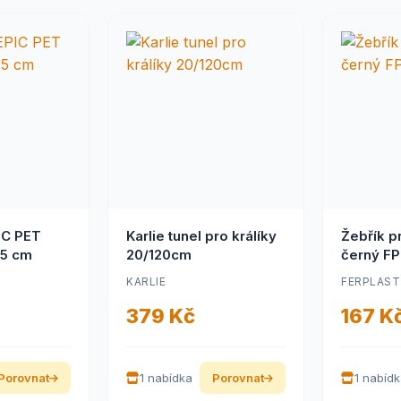
IC PET
Karlie tunel pro králíky
Žebřík p
35 cm
20/120cm
černý FP
KARLIE
FERPLAST
379 Kč
167 K
Porovnat
1 nabídka
Porovnat
1 nabíd