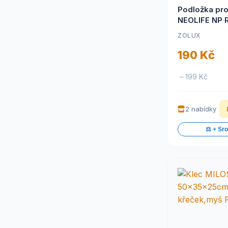
Podložka pro
NEOLIFE NP 
60x36cm Zo
ZOLUX
190 Kč
– 199 Kč
2 nabídky
⚖️ + Sr