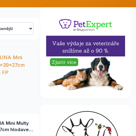
A Mini Multy
7cm hlodavec