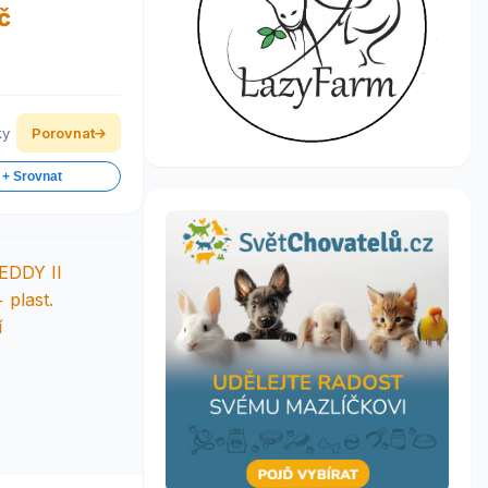
č
ky
Porovnat
 + Srovnat