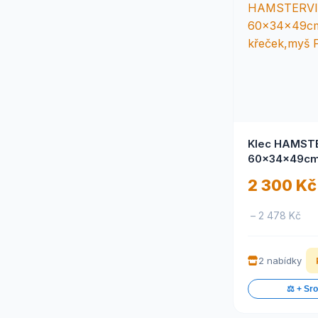
Klec HAMST
60x34x49c
křeček,myš 
2 300 Kč
– 2 478 Kč
2 nabídky
⚖️ + Sr