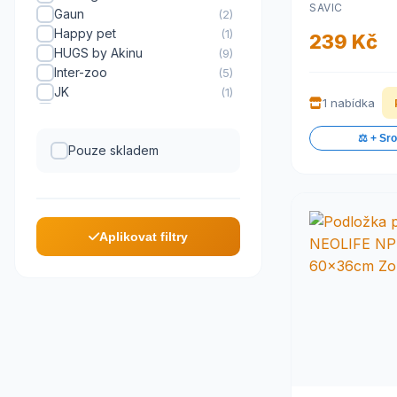
SAVIC
Gaun
(2)
Happy pet
(1)
239 Kč
HUGS by Akinu
(9)
Inter-zoo
(5)
JK
(1)
1 nabídka
Karlie
(12)
Karlie-Flamingo
(1)
⚖️ + Sr
Kerbl
Pouze skladem
(2)
Limara
(12)
MPS Italia
(1)
Nobby
(1)
Savic
(5)
Aplikovat filtry
Small Animal
(23)
Tommi
(6)
Trixie
(11)
Voltrega
(1)
Zolux
(32)