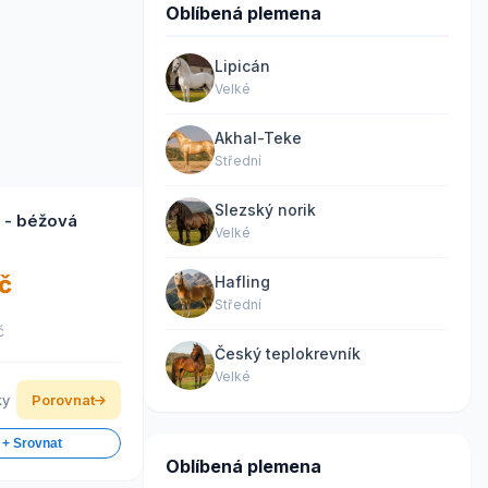
Oblíbená plemena
Lipicán
Velké
Akhal-Teke
Střední
Slezský norik
 - béžová
Velké
č
Hafling
Střední
č
Český teplokrevník
Velké
ky
Porovnat
 + Srovnat
Oblíbená plemena