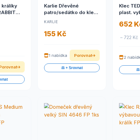
 králíky
Karlie Dřevěné
Klec TED
RABBIT
patro/sedátko do klece
plast. v
lux
pro hlodavce,
KARLIE
652 K
22x22x1,8cm
155 Kč
– 722 Kč
1 nabídka
Porovnat
2 nabíd
Porovnat
⚖️ + Srovnat
⚖️
ovnat