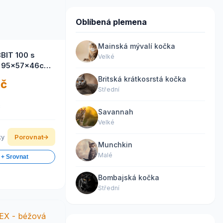
Oblíbená plemena
Mainská mývalí kočka
BIT 100 s
Velké
 95x57x46cm
Britská krátkosrstá kočka
Kč
Střední
č
Savannah
Velké
ky
Porovnat
Munchkin
Malé
 + Srovnat
Bombajská kočka
Střední