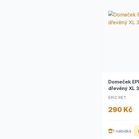
Domeček EP
dřevěný XL 
EPIC PET
290 Kč
1 nabídka