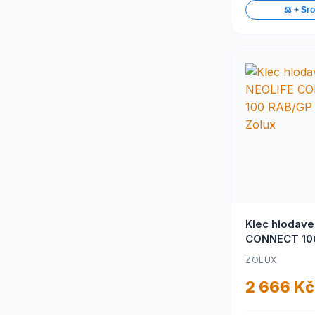
⚖️ + Sr
Klec hlodav
CONNECT 10
modrá Zolux
ZOLUX
2 666 Kč