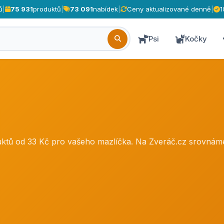
ů
|
75 931
produktů
|
73 091
nabídek
|
Ceny aktualizované denně
|
1
Psi
Kočky
uktů od 33 Kč pro vašeho mazlíčka. Na Zveráč.cz srovná