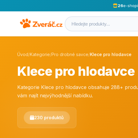
26
e-shop
Úvod
/
Kategorie
/
Pro drobné savce
/
Klece pro hlodavce
Klece pro hlodavce
Kategorie Klece pro hlodavce obsahuje 288+ prod
vám najít nejvýhodnější nabídku.
230 produktů