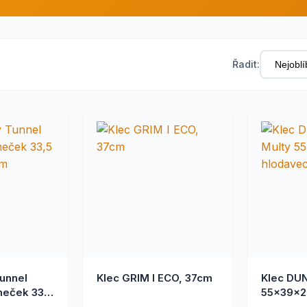
Řadit:
unnel
Klec GRIM I ECO, 37cm
Klec DUN
meček 33,5
55x39x2
m
FP