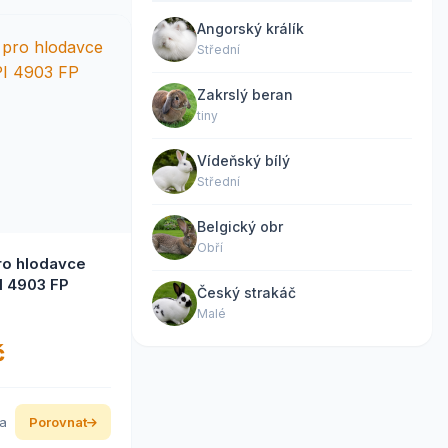
Angorský králík
Střední
Zakrslý beran
tiny
Vídeňský bílý
Střední
Belgický obr
Obří
ro hlodavce
I 4903 FP
Český strakáč
Malé
č
ka
Porovnat