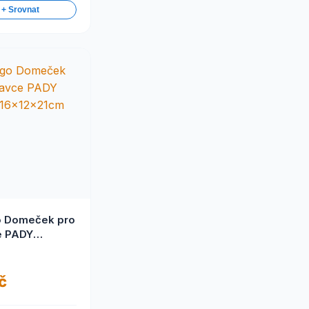
 + Srovnat
o Domeček pro
e PADY
 16x12x21cm
O
č