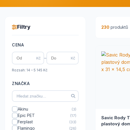
Filtry
230
produktů
CENA
–
Kč
Kč
Rozsah: 14 – 5 145 Kč
ZNAČKA
Akinu
(3)
Epic PET
(17)
Savic Rody T
Ferplast
(33)
plastový do
Flamingo
(26)
x 31 x 14,5 c