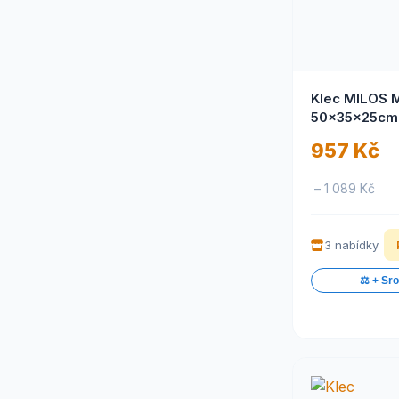
Klec MILOS 
50x35x25cm
křeček,myš 
957 Kč
– 1 089 Kč
3 nabídky
⚖️ + Sr