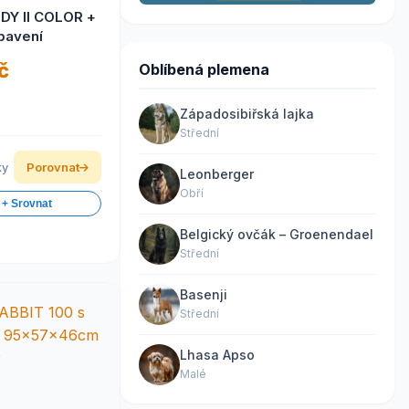
DY II COLOR +
ybavení
č
Oblíbená plemena
Západosibiřská lajka
Střední
ky
Porovnat
Leonberger
Obří
 + Srovnat
Belgický ovčák – Groenendael
Střední
Basenji
Střední
Lhasa Apso
Malé