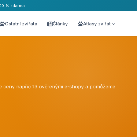
00 % zdarma
Ostatní zvířata
Články
Atlasy zvířat
me ceny napříč 13 ověřenými e-shopy a pomůžeme