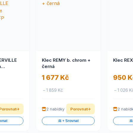
ERVILLE
Klec REMY b. chrom +
Klec REX
m
černá
FP
1 677 Kč
950 K
– 1 859 Kč
– 1 026 K
Porovnat
2 nabídky
Porovnat
2 nabíd
ovnat
⚖️ + Srovnat
⚖️