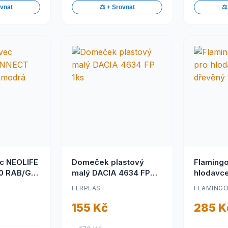
ovnat
⚖️ + Srovnat
⚖️
ec NEOLIFE
Domeček plastový
Flaming
0 RAB/GP
malý DACIA 4634 FP
hlodavc
1ks
dřevěný
FERPLAST
FLAMING
155 Kč
285 K