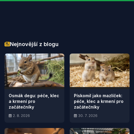
Nejnovější z blogu
Osmák degu: péče, klec
Pískomil jako mazlíček:
a krmení pro
péče, klec a krmení pro
začátečníky
začátečníky
2. 8. 2026
30. 7. 2026