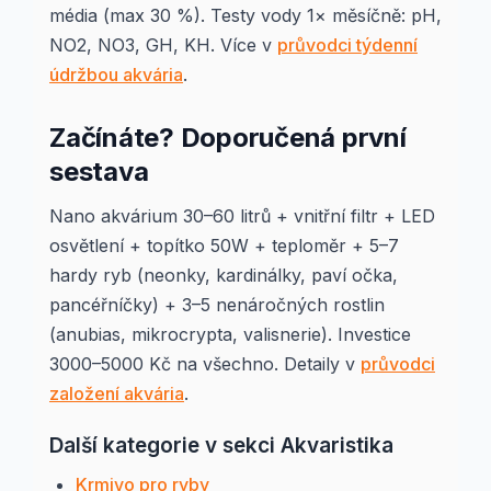
média (max 30 %). Testy vody 1× měsíčně: pH,
NO2, NO3, GH, KH. Více v
průvodci týdenní
údržbou akvária
.
Začínáte? Doporučená první
sestava
Nano akvárium 30–60 litrů + vnitřní filtr + LED
osvětlení + topítko 50W + teploměr + 5–7
hardy ryb (neonky, kardinálky, paví očka,
pancéřníčky) + 3–5 nenáročných rostlin
(anubias, mikrocrypta, valisnerie). Investice
3000–5000 Kč na všechno. Detaily v
průvodci
založení akvária
.
Další kategorie v sekci Akvaristika
Krmivo pro ryby