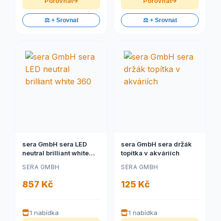
Porovnat
Porovnat
⚖️ + Srovnat
⚖️ + Srovnat
sera GmbH sera LED
sera GmbH sera držák
neutral brilliant white
topítka v akváriích
360
SERA GMBH
SERA GMBH
857 Kč
125 Kč
1 nabídka
1 nabídka