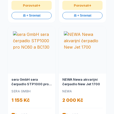
Porovnat
Porovnat
⚖️ + Srovnat
⚖️ + Srovnat
sera GmbH sera
NEWA Newa akvarijní
čerpadlo STP1000 pro
čerpadlo New Jet 1700
NC60 a BC130
SERA GMBH
NEWA
1 155 Kč
2 000 Kč