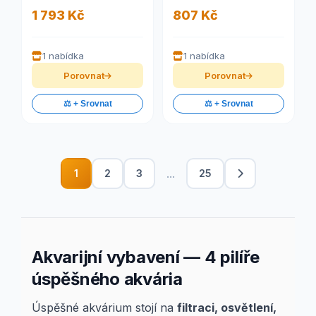
1 793 Kč
807 Kč
1 nabídka
1 nabídka
Porovnat
Porovnat
⚖️ + Srovnat
⚖️ + Srovnat
...
1
2
3
25
Akvarijní vybavení — 4 pilíře
úspěšného akvária
Úspěšné akvárium stojí na
filtraci, osvětlení,