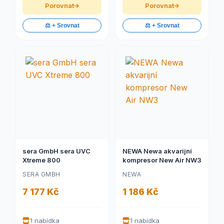
Porovnat
Porovnat
⚖️ + Srovnat
⚖️ + Srovnat
sera GmbH sera UVC
NEWA Newa akvarijní
Xtreme 800
kompresor New Air NW3
SERA GMBH
NEWA
7 177 Kč
1 186 Kč
1 nabídka
1 nabídka