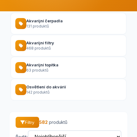
Akvarijní čerpadla
131 produktů
Akvarijní filtry
468 produktů
Akvarijní topítka
63 produktů
Osvětlení do akvárií
142 produktů
582
produktů
Filtry
Řadit: