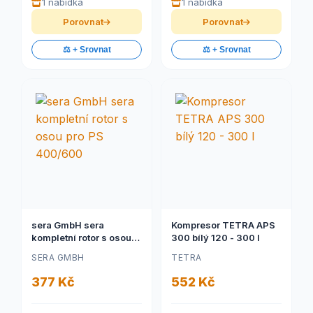
1 nabídka
1 nabídka
Porovnat
Porovnat
⚖️ + Srovnat
⚖️ + Srovnat
sera GmbH sera
Kompresor TETRA APS
kompletní rotor s osou
300 bílý 120 - 300 l
pro PS 400/600
SERA GMBH
TETRA
377 Kč
552 Kč