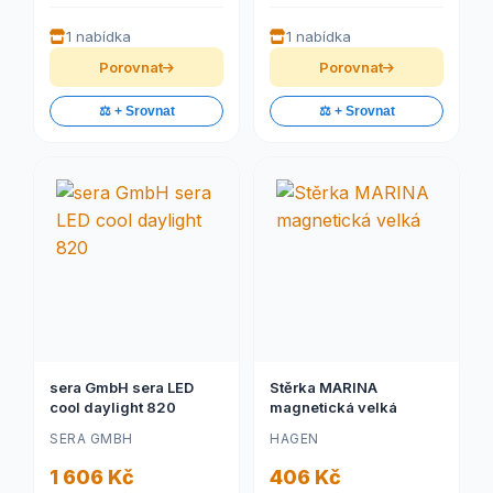
1 nabídka
1 nabídka
Porovnat
Porovnat
⚖️ + Srovnat
⚖️ + Srovnat
sera GmbH sera LED
Stěrka MARINA
cool daylight 820
magnetická velká
SERA GMBH
HAGEN
1 606 Kč
406 Kč