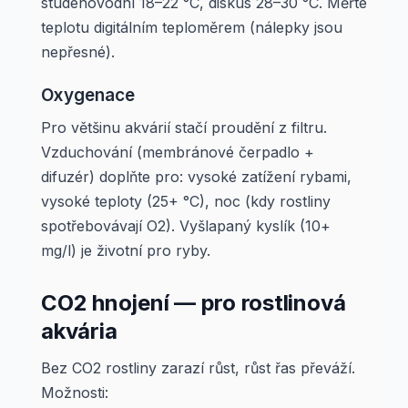
studenovodní 18–22 °C, diskus 28–30 °C. Měřte
teplotu digitálním teploměrem (nálepky jsou
nepřesné).
Oxygenace
Pro většinu akvárií stačí proudění z filtru.
Vzduchování (membránové čerpadlo +
difuzér) doplňte pro: vysoké zatížení rybami,
vysoké teploty (25+ °C), noc (kdy rostliny
spotřebovávají O2). Vyšlapaný kyslík (10+
mg/l) je životní pro ryby.
CO2 hnojení — pro rostlinová
akvária
Bez CO2 rostliny zarazí růst, růst řas převáží.
Možnosti: