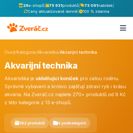
26
e-shopů
|
75 931
produktů
|
73 091
nabídek
|
Ceny aktualizované denně
|
100 % zdarma
Úvod
/
Kategorie
/
Akvaristika
/
Akvarijní technika
Akvarijní technika
Akvaristika je
uklidňující koníček
pro celou rodinu.
Správné vybavení a krmivo zajišťují zdraví ryb i krásu
akvária. Na Zveráč.cz najdete 270+ produktů od 9 Kč
z této kategorie z 13 e-shopů.
582 produktů
4 podkategorií