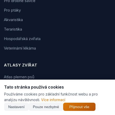
Pro drobné savce
Pro ptáky
Akvaristika
Teraristika
Hospodářská zvířata
Veterinární lékárna
ATLASY ZVÍŘAT
Atlas plemen psů
Atlas plemen koček
Tato stránka používá cookies
Používáme cookies pro základní funkčnost webu a pro
Atlas plemen koní
analýzu návštěvnosti.
Více informací
Atlas plemen králíků
Nastavení
Pouze nezbytné
Přijmout vše
Atlas akvarijních ryb