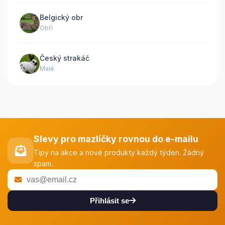
Belgický obr
Obří
Český strakáč
Malé
Slevy pro mazlíčky rovnou do e-mailu
Tipy na akce a nové produkty každý týden. Žádný
spam.
Přihlásit se