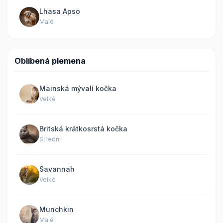
Lhasa Apso
Malé
Oblíbená plemena
Mainská mývalí kočka
Velké
Britská krátkosrstá kočka
Střední
Savannah
Velké
Munchkin
Malé