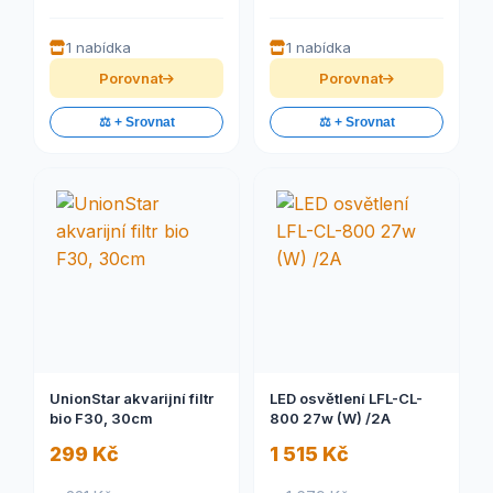
1 nabídka
1 nabídka
Porovnat
Porovnat
⚖️ + Srovnat
⚖️ + Srovnat
UnionStar akvarijní filtr
LED osvětlení LFL-CL-
bio F30, 30cm
800 27w (W) /2A
299 Kč
1 515 Kč