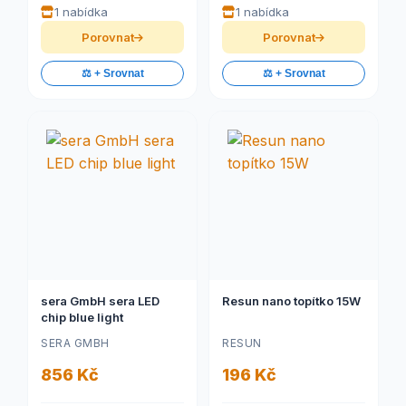
1 nabídka
1 nabídka
Porovnat
Porovnat
⚖️ + Srovnat
⚖️ + Srovnat
sera GmbH sera LED
Resun nano topítko 15W
chip blue light
SERA GMBH
RESUN
856 Kč
196 Kč