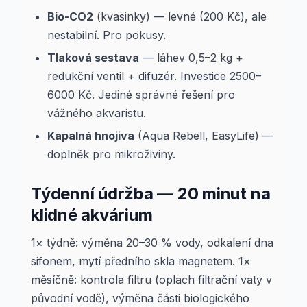
Bio-CO2
(kvasinky) — levné (200 Kč), ale
nestabilní. Pro pokusy.
Tlaková sestava
— láhev 0,5–2 kg +
redukční ventil + difuzér. Investice 2500–
6000 Kč. Jediné správné řešení pro
vážného akvaristu.
Kapalná hnojiva
(Aqua Rebell, EasyLife) —
doplněk pro mikroživiny.
Týdenní údržba — 20 minut na
klidné akvárium
1× týdně: výměna 20–30 % vody, odkalení dna
sifonem, mytí předního skla magnetem. 1×
měsíčně: kontrola filtru (oplach filtrační vaty v
původní vodě), výměna části biologického