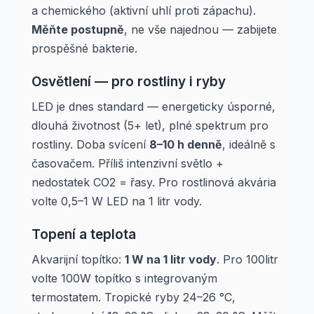
a chemického (aktivní uhlí proti zápachu).
Měňte postupně
, ne vše najednou — zabijete
prospěšné bakterie.
Osvětlení — pro rostliny i ryby
LED je dnes standard — energeticky úsporné,
dlouhá životnost (5+ let), plné spektrum pro
rostliny. Doba svícení
8–10 h denně
, ideálně s
časovačem. Příliš intenzivní světlo +
nedostatek CO2 = řasy. Pro rostlinová akvária
volte 0,5–1 W LED na 1 litr vody.
Topení a teplota
Akvarijní topítko:
1 W na 1 litr vody
. Pro 100litr
volte 100W topítko s integrovaným
termostatem. Tropické ryby 24–26 °C,