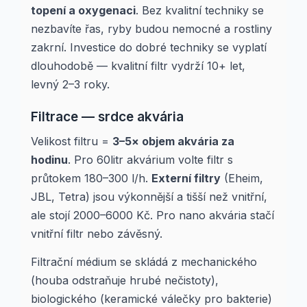
topení a oxygenaci
. Bez kvalitní techniky se
nezbavíte řas, ryby budou nemocné a rostliny
zakrní. Investice do dobré techniky se vyplatí
dlouhodobě — kvalitní filtr vydrží 10+ let,
levný 2–3 roky.
Filtrace — srdce akvária
Velikost filtru =
3–5× objem akvária za
hodinu
. Pro 60litr akvárium volte filtr s
průtokem 180–300 l/h.
Externí filtry
(Eheim,
JBL, Tetra) jsou výkonnější a tišší než vnitřní,
ale stojí 2000–6000 Kč. Pro nano akvária stačí
vnitřní filtr nebo závěsný.
Filtrační médium se skládá z mechanického
(houba odstraňuje hrubé nečistoty),
biologického (keramické válečky pro bakterie)