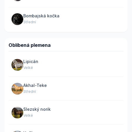
Bombajská kočka
Střední
Oblíbená plemena
Lipicán
Velké
Akhal-Teke
Střední
Slezský norik
Velké