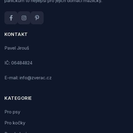
páníčkům to nejlepší pro jejich domácí mazlíčky.
KONTAKT
Pavel Jirouš
IČ: 06484824
E-mail: info@zverac.cz
KATEGORIE
Pro psy
Pro kočky