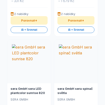
– 331 Kč
– 1 679 Kč
2 nabídky
2 nabídky
Porovnat
Porovnat
⚖️ + Srovnat
⚖️ + Srovnat
sera GmbH sera LED
sera GmbH sera spínač
plantcolor sunrise 820
světla
SERA GMBH
SERA GMBH