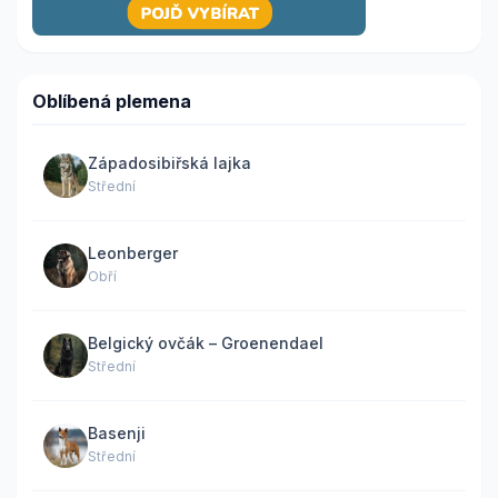
Oblíbená plemena
Západosibiřská lajka
Střední
Leonberger
Obří
Belgický ovčák – Groenendael
Střední
Basenji
Střední