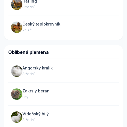
Hafling
Střední
Český teplokrevník
Velké
Oblíbená plemena
Angorský králík
Střední
Zakrslý beran
tiny
Vídeňský bílý
Střední