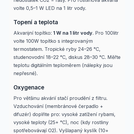
nedostatek CO2 = řasy. Pro rostlinová akvária
volte 0,5–1 W LED na 1 litr vody.
Topení a teplota
Akvarijní topítko:
1 W na 1 litr vody
. Pro 100litr
volte 100W topítko s integrovaným
termostatem. Tropické ryby 24–26 °C,
studenovodní 18–22 °C, diskus 28–30 °C. Měřte
teplotu digitálním teploměrem (nálepky jsou
nepřesné).
Oxygenace
Pro většinu akvárií stačí proudění z filtru.
Vzduchování (membránové čerpadlo +
difuzér) doplňte pro: vysoké zatížení rybami,
vysoké teploty (25+ °C), noc (kdy rostliny
spotřebovávají O2). Vyšlapaný kyslík (10+