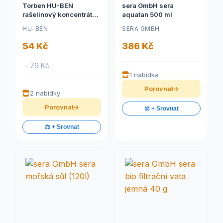
Torben HU-BEN
sera GmbH sera
rašelinový koncentrát
aquatan 500 ml
180ml
HU-BEN
SERA GMBH
54 Kč
386 Kč
– 79 Kč
1 nabídka
Porovnat
2 nabídky
Porovnat
⚖️ + Srovnat
⚖️ + Srovnat