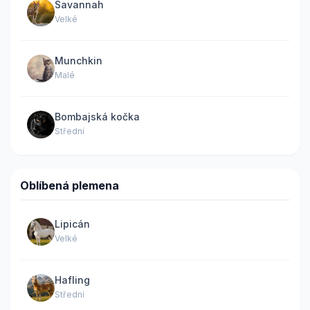
Savannah
Velké
Munchkin
Malé
Bombajská kočka
Střední
Oblíbená plemena
Lipicán
Velké
Hafling
Střední