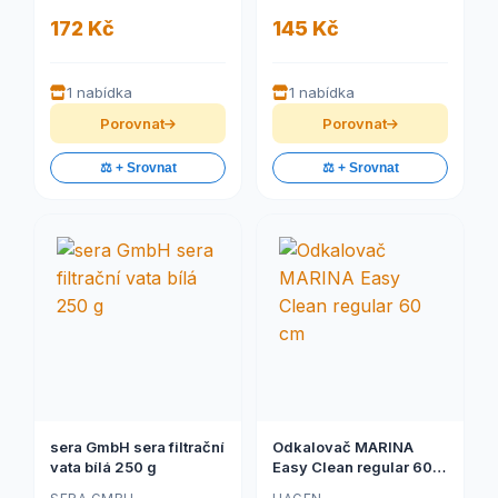
172 Kč
145 Kč
1 nabídka
1 nabídka
Porovnat
Porovnat
⚖️ + Srovnat
⚖️ + Srovnat
sera GmbH sera filtrační
Odkalovač MARINA
vata bílá 250 g
Easy Clean regular 60
cm