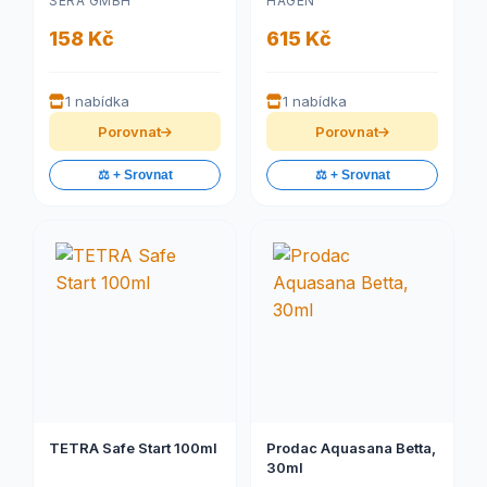
SERA GMBH
HAGEN
158 Kč
615 Kč
1 nabídka
1 nabídka
Porovnat
Porovnat
⚖️ + Srovnat
⚖️ + Srovnat
TETRA Safe Start 100ml
Prodac Aquasana Betta,
30ml