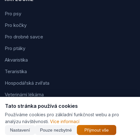
Pro psy
Pro kočky
Pro drobné savce
Pro ptáky
Akvaristika
Teraristika
Hospodářská zvířata
Veterinární lékárna
Tato stránka používá cookies
Používáme cookies pro základní funkčnost webu a pro
ATLASY ZVÍŘAT
analýzu návštěvnosti.
Více informací
Atlas plemen psů
Nastavení
Pouze nezbytné
Přijmout vše