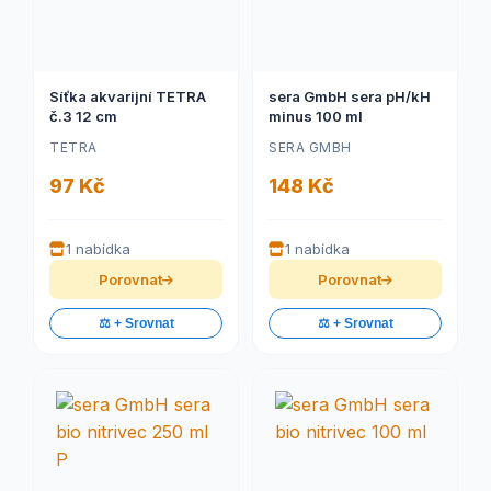
Síťka akvarijní TETRA
sera GmbH sera pH/kH
č.3 12 cm
minus 100 ml
TETRA
SERA GMBH
97 Kč
148 Kč
1 nabídka
1 nabídka
Porovnat
Porovnat
⚖️ + Srovnat
⚖️ + Srovnat