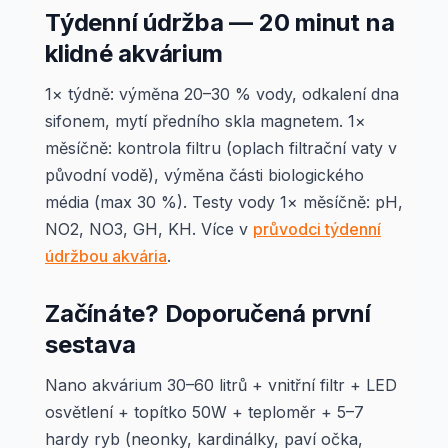
Týdenní údržba — 20 minut na
klidné akvárium
1× týdně: výměna 20–30 % vody, odkalení dna
sifonem, mytí předního skla magnetem. 1×
měsíčně: kontrola filtru (oplach filtrační vaty v
původní vodě), výměna části biologického
média (max 30 %). Testy vody 1× měsíčně: pH,
NO2, NO3, GH, KH. Více v
průvodci týdenní
údržbou akvária
.
Začínáte? Doporučená první
sestava
Nano akvárium 30–60 litrů + vnitřní filtr + LED
osvětlení + topítko 50W + teploměr + 5–7
hardy ryb (neonky, kardinálky, paví očka,