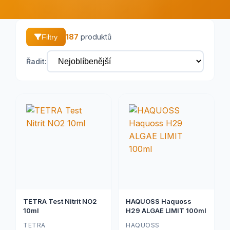
187
produktů
Filtry
Řadit:
TETRA Test Nitrit NO2
HAQUOSS Haquoss
10ml
H29 ALGAE LIMIT 100ml
TETRA
HAQUOSS