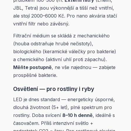
průtokem 180–300 l/h.
Externí filtry
(Eheim,
JBL, Tetra) jsou výkonnější a tišší než vnitřní,
ale stojí 2000–6000 Kč. Pro nano akvária stačí
vnitřní filtr nebo závěsný.
Filtrační médium se skládá z mechanického
(houba odstraňuje hrubé nečistoty),
biologického (keramické válečky pro bakterie)
a chemického (aktivní uhlí proti zápachu).
Měňte postupně
, ne vše najednou — zabijete
prospěšné bakterie.
Osvětlení — pro rostliny i ryby
LED je dnes standard — energeticky úsporné,
dlouhá životnost (5+ let), plné spektrum pro
rostliny. Doba svícení
8–10 h denně
, ideálně s
časovačem. Příliš intenzivní světlo +