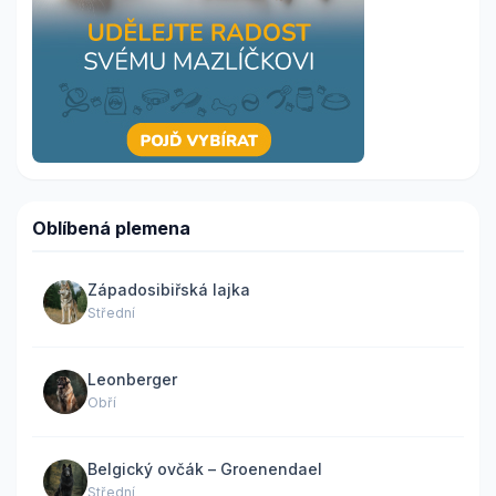
Oblíbená plemena
Západosibiřská lajka
Střední
Leonberger
Obří
Belgický ovčák – Groenendael
Střední