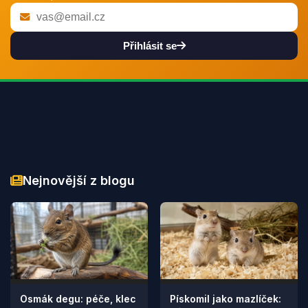
Přihlásit se
Nejnovější z blogu
Osmák degu: péče, klec
Pískomil jako mazlíček: