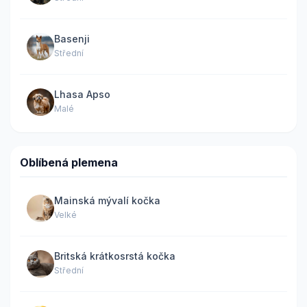
Basenji
Střední
Lhasa Apso
Malé
Oblíbená plemena
Mainská mývalí kočka
Velké
Britská krátkosrstá kočka
Střední