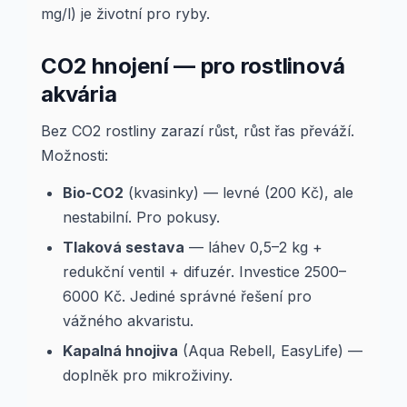
mg/l) je životní pro ryby.
CO2 hnojení — pro rostlinová
akvária
Bez CO2 rostliny zarazí růst, růst řas převáží.
Možnosti:
Bio-CO2
(kvasinky) — levné (200 Kč), ale
nestabilní. Pro pokusy.
Tlaková sestava
— láhev 0,5–2 kg +
redukční ventil + difuzér. Investice 2500–
6000 Kč. Jediné správné řešení pro
vážného akvaristu.
Kapalná hnojiva
(Aqua Rebell, EasyLife) —
doplněk pro mikroživiny.