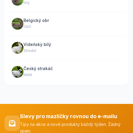
tiny
Belgický obr
Obří
Vídeňský bílý
Střední
Český strakáč
Malé
Slevy pro mazlíčky rovnou do e-mailu
Tipy na akce a nové produkty každý týden. Žádný
spam.