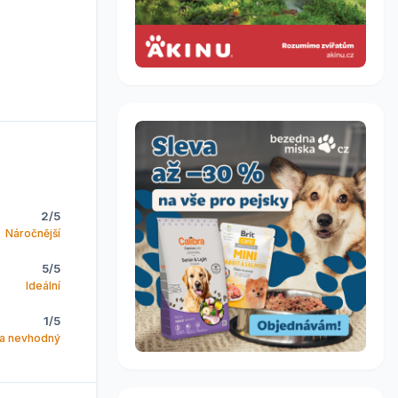
2/5
Náročnější
5/5
Ideální
1/5
la nevhodný