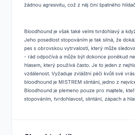
žádnou agresivitu, což z něj činí špatného hlída
Bloodhound je však také velmi tvrdohlavý a kdy
Jeho posedlost stopováním je tak silná, že dokáž
pes s obrovskou vytrvalostí, který může sledov
- rád odpočívá a může být dokonce poněkud n
hlasem, který používá často. Je to jeden z nejhla
vzdálenost. Vyžaduje zvláštní péči kvůli své vr
bloodhound je MISTREM slintání, jedno z nejvíce 
Bloodhound je plemeno pouze pro majitele, kteří 
stopováním, tvrdohlavost, slintání, zápach a hlas