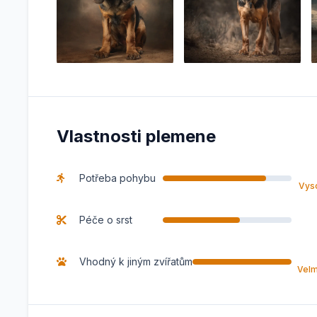
Vlastnosti plemene
Potřeba pohybu
Vys
Péče o srst
Vhodný k jiným zvířatům
Velm