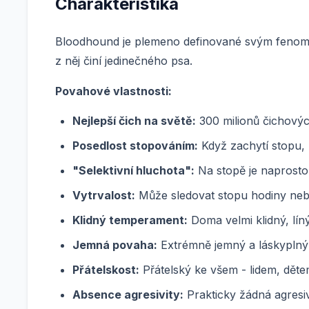
Charakteristika
Bloodhound je plemeno definované svým fenome
z něj činí jedinečného psa.
Povahové vlastnosti:
Nejlepší čich na světě:
300 milionů čichových
Posedlost stopováním:
Když zachytí stopu, n
"Selektivní hluchota":
Na stopě je naprosto 
Vytrvalost:
Může sledovat stopu hodiny neb
Klidný temperament:
Doma velmi klidný, líný
Jemná povaha:
Extrémně jemný a láskyplný -
Přátelskost:
Přátelský ke všem - lidem, děte
Absence agresivity:
Prakticky žádná agresivi