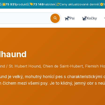
ů
|
75 931
produktů
|
73 148
nabídek
|
Ceny aktualizované denně
|
1
Psi
Kočky
dhaund
nd / St. Hubert Hound, Chien de Saint-Hubert, Flemish H
nd je velký, mohutný honící pes s charakteristickými d
m čichem mezi všemi psy. Je to klidný, jemný obr s n