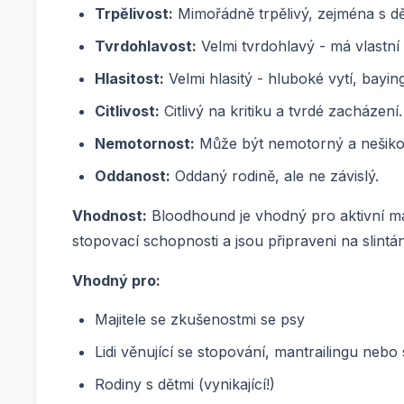
Trpělivost:
Mimořádně trpělivý, zejména s dě
Tvrdohlavost:
Velmi tvrdohlavý - má vlastní 
Hlasitost:
Velmi hlasitý - hluboké vytí, baying
Citlivost:
Citlivý na kritiku a tvrdé zacházení.
Nemotornost:
Může být nemotorný a nešiko
Oddanost:
Oddaný rodině, ale ne závislý.
Vhodnost:
Bloodhound je vhodný pro aktivní ma
stopovací schopnosti a jsou připraveni na slintán
Vhodný pro:
Majitele se zkušenostmi se psy
Lidi věnující se stopování, mantrailingu neb
Rodiny s dětmi (vynikající!)