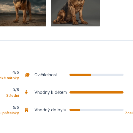
4/5
Cvičitelnost
oké nároky
3/5
Vhodný k dětem
Střední
5/5
Vhodný do bytu
i přátelský
Zce