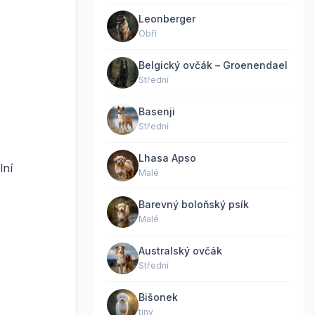
Leonberger
Obří
Belgický ovčák – Groenendael
Střední
Basenji
Střední
Lhasa Apso
lní
Malé
Barevný boloňský psík
Malé
Australský ovčák
Střední
Bišonek
tiny