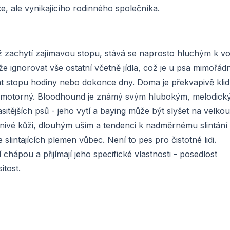
če, ale vynikajícího rodinného společníka.
ž zachytí zajímavou stopu, stává se naprosto hluchým k vo
e ignorovat vše ostatní včetně jídla, což je u psa mimořádn
at stopu hodiny nebo dokonce dny. Doma je překvapivě klid
emotorný. Bloodhound je známý svým hlubokým, melodick
sitějších psů - jeho vytí a baying může být slyšet na velkou
ásnivé kůži, dlouhým uším a tendenci k nadměrnému slintání 
slintajících plemen vůbec. Není to pes pro čistotné lidi.
chápou a přijímají jeho specifické vlastnosti - posedlost
itost.