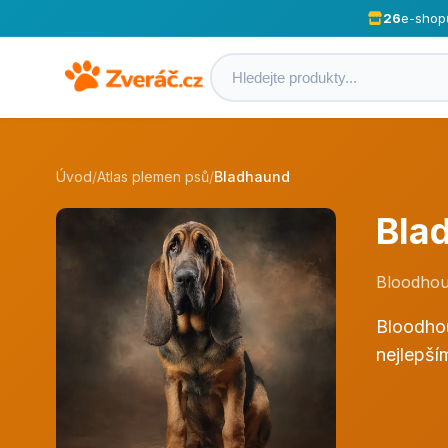
26
e-shop
Úvod
/
Atlas plemen psů
/
Bladhaund
Bla
Bloodhou
Bloodhou
nejlepší