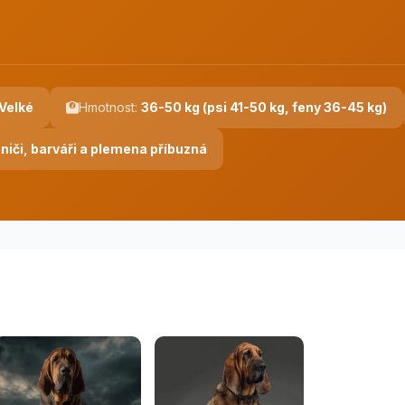
Velké
Hmotnost:
36-50 kg (psi 41-50 kg, feny 36-45 kg)
Honiči, barváři a plemena příbuzná