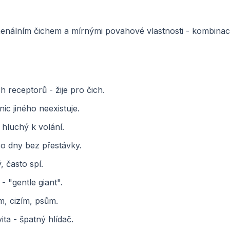
nálním čichem a mírnými povahové vlastnosti - kombinac
 receptorů - žije pro čich.
ic jiného neexistuje.
hluchý k volání.
o dny bez přestávky.
, často spí.
 "gentle giant".
m, cizím, psům.
ta - špatný hlídač.