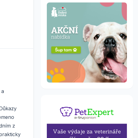
 a
 Důkazy
lemeno
edním z
prakticky