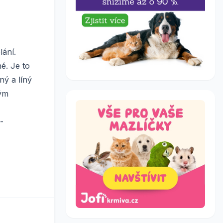
lání.
é. Je to
ný a líný
ým
-