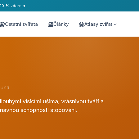
00 % zdarma
Ostatní zvířata
Články
Atlasy zvířat
ound
louhými visícími ušima, vrásnivou tváří a
eúnavnou schopností stopování.