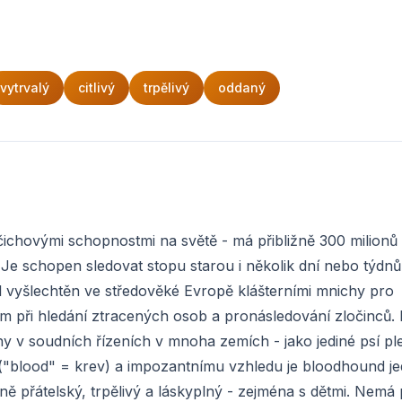
vytrvalý
citlivý
trpělivý
oddaný
čichovými schopnostmi na světě - má přibližně 300 milionů
. Je schopen sledovat stopu starou i několik dní nebo týdnů
Byl vyšlechtěn ve středověké Evropě klášterními mnichy pro
ným při hledání ztracených osob a pronásledování zločinců.
y v soudních řízeních v mnoha zemích - jako jediné psí p
"blood" = krev) a impozantnímu vzhledu je bloodhound j
ně přátelský, trpělivý a láskyplný - zejména s dětmi. Nemá 