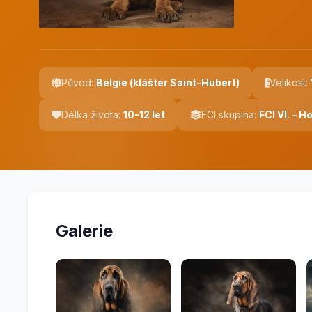
Původ:
Belgie (klášter Saint-Hubert)
Velikost:
Délka života:
10-12 let
FCI skupina:
FCI VI. – 
Galerie