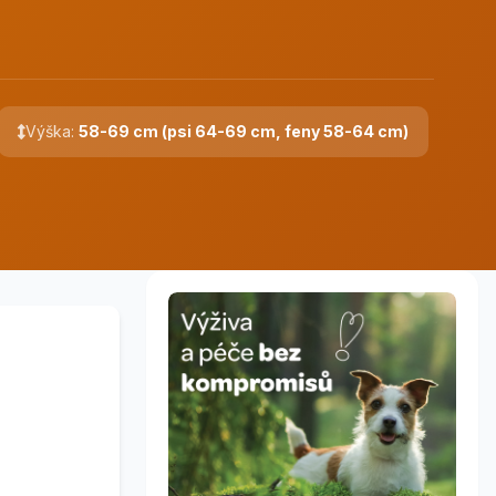
Výška:
58-69 cm (psi 64-69 cm, feny 58-64 cm)