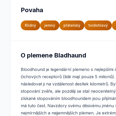
Povaha
Klidný
jemný
přátelský
tvrdohlavý
O plemene Bladhaund
Bloodhound je legendární plemeno s nejlepšími 
čichových receptorů (lidé mají pouze 5 milionů)
následovat ji na vzdálenost desítek kilometrů. 
stopování zvěře, ale později se stal neocenitel
získané stopováním bloodhoundem jsou přijímán
má tuto čest. Navzdory svému děsivému jménu (
nejmírnějších a nejjemnějších plemen. Je extrém