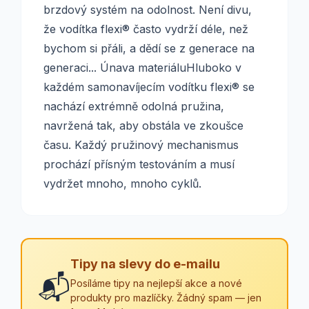
brzdový systém na odolnost. Není divu,
že vodítka flexi® často vydrží déle, než
bychom si přáli, a dědí se z generace na
generaci... Únava materiáluHluboko v
každém samonavíjecím vodítku flexi® se
nachází extrémně odolná pružina,
navržená tak, aby obstála ve zkoušce
času. Každý pružinový mechanismus
prochází přísným testováním a musí
vydržet mnoho, mnoho cyklů.
Tipy na slevy do e-mailu
📬
Posíláme tipy na nejlepší akce a nové
produkty pro mazlíčky. Žádný spam — jen