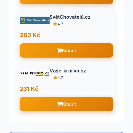
SvětChovatelů.cz
4.7
203 Kč
Koupit
Vaše-krmivo.cz
4.7
231 Kč
Koupit