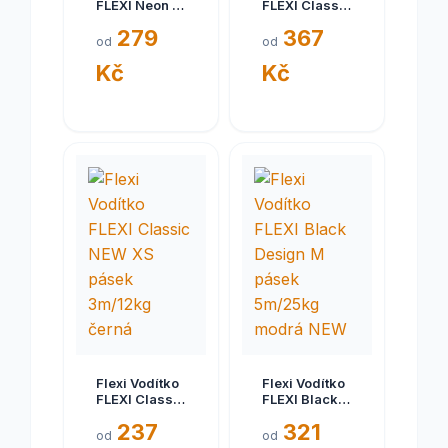
FLEXI Neon S
FLEXI Classic
5m/15kg
NEW M lanko
279
367
Pásek NEW
8m/20kg
od
od
modrá
Kč
Kč
Flexi Vodítko
Flexi Vodítko
FLEXI Classic
FLEXI Black
NEW XS
Design M
237
321
pásek
pásek
od
od
3m/12kg
5m/25kg