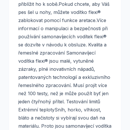
přiblížit ho k sobě.Pokud chcete, aby Váš
pes šel u nohy, můžete vodítko flexi®
zablokovat pomocí funkce aretace.Více
informací o manipulaci a bezpečnosti při
používání samonavíjecích vodítek flexi®
se dozvíte v návodu k obsluze. Kvalita a
řemeslné zpracování Samonavíjecí
vodítka flexi® jsou malé, vytuněné
zázraky, plné inovativních nápadů,
patentovaných technologií a exkluzivního
řemeslného zpracování. Musí projít více
než 100 testy, než je může použít byť jen
jeden čtyřnohý přítel. Testování limitů
Extrémní teplotySníh, horko, vlhkost,
bláto a nečistoty si vybírají svou daň na
materiálu. Proto jsou samonavíjecí vodítka