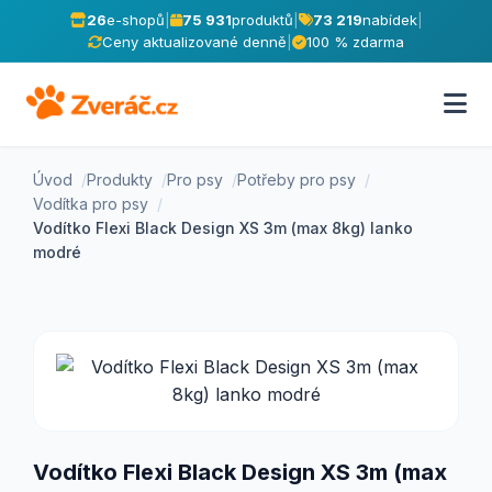
26
e-shopů
|
75 931
produktů
|
73 219
nabídek
|
Ceny aktualizované denně
|
100 % zdarma
Úvod
Produkty
Pro psy
Potřeby pro psy
Vodítka pro psy
Vodítko Flexi Black Design XS 3m (max 8kg) lanko
modré
Vodítko Flexi Black Design XS 3m (max