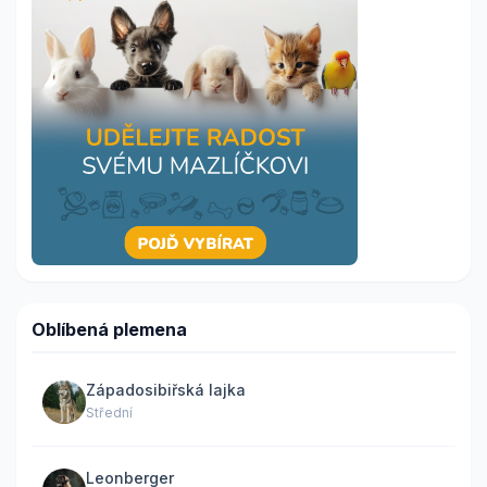
Oblíbená plemena
Západosibiřská lajka
Střední
Leonberger