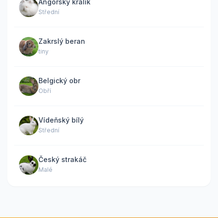
Angorský králík
Střední
Zakrslý beran
tiny
Belgický obr
Obří
Vídeňský bílý
Střední
Český strakáč
Malé