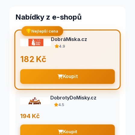
Nabídky z e-shopů
Nejlepší cena
DobráMiska.cz
4.9
182 Kč
Koupit
DobrotyDoMisky.cz
4.5
194 Kč
Koupit