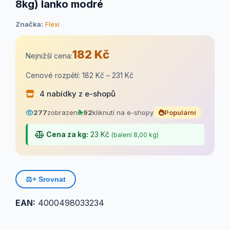
8kg) lanko modré
Značka:
Flexi
182 Kč
Nejnižší cena:
Cenové rozpětí: 182 Kč – 231 Kč
4 nabídky z e-shopů
277
zobrazení
92
kliknutí na e-shopy
Populární
Cena za kg:
23 Kč
(balení 8,00 kg)
⚖️
+ Srovnat
EAN:
4000498033234