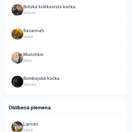
Britská krátkosrstá kočka
Střední
Savannah
Velké
Munchkin
Malé
Bombajská kočka
Střední
Oblíbená plemena
Lipicán
Velké