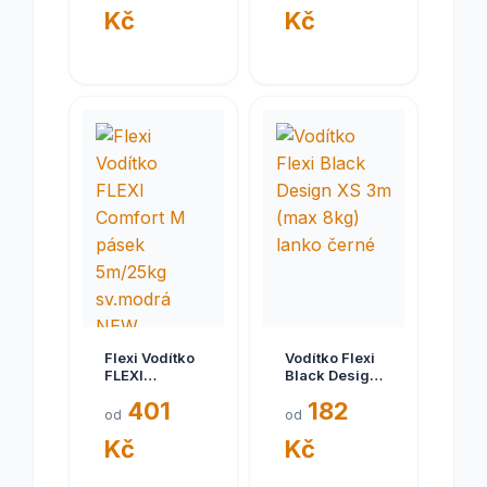
Kč
Kč
černá
modrá NEW
Flexi Vodítko
Vodítko Flexi
FLEXI
Black Design
Comfort M
XS 3m (max
401
182
pásek
8kg) lanko
od
od
5m/25kg
černé
Kč
Kč
sv.modrá
NEW