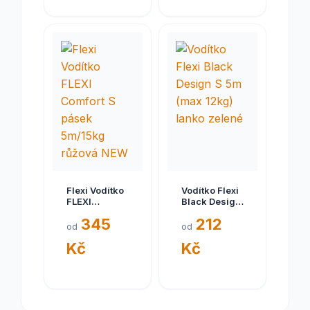
Flexi Vodítko
Vodítko Flexi
FLEXI
Black Design
Comfort S
S 5m (max
345
212
pásek
12kg) lanko
od
od
5m/15kg
zelené
Kč
Kč
růžová NEW