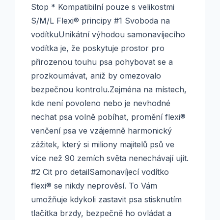
Stop * Kompatibilní pouze s velikostmi
S/M/L Flexi® principy #1 Svoboda na
vodítkuUnikátní výhodou samonavíjecího
vodítka je, že poskytuje prostor pro
přirozenou touhu psa pohybovat se a
prozkoumávat, aniž by omezovalo
bezpečnou kontrolu.Zejména na místech,
kde není povoleno nebo je nevhodné
nechat psa volně pobíhat, promění flexi®
venčení psa ve vzájemně harmonický
zážitek, který si miliony majitelů psů ve
více než 90 zemích světa nenechávají ujít.
#2 Cit pro detailSamonavíjecí vodítko
flexi® se nikdy neprověsí. To Vám
umožňuje kdykoli zastavit psa stisknutím
tlačítka brzdy, bezpečně ho ovládat a