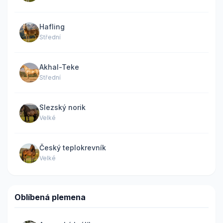
Hafling
Střední
Akhal-Teke
Střední
Slezský norik
Velké
Český teplokrevník
Velké
Oblíbená plemena