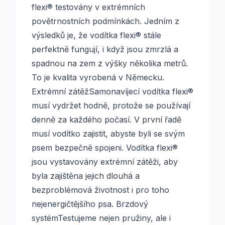
flexi® testovány v extrémních
povětrnostních podmínkách. Jedním z
výsledků je, že vodítka flexi® stále
perfektně fungují, i když jsou zmrzlá a
spadnou na zem z výšky několika metrů.
To je kvalita vyrobená v Německu.
Extrémní zátěžSamonavíjecí vodítka flexi®
musí vydržet hodně, protože se používají
denně za každého počasí. V první řadě
musí vodítko zajistit, abyste byli se svým
psem bezpečně spojeni. Vodítka flexi®
jsou vystavovány extrémní zátěži, aby
byla zajištěna jejich dlouhá a
bezproblémová životnost i pro toho
nejenergičtějšího psa. Brzdový
systémTestujeme nejen pružiny, ale i