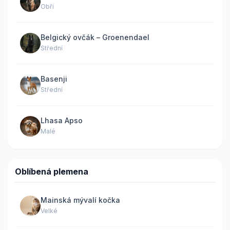
Obří
Belgický ovčák – Groenendael
Střední
Basenji
Střední
Lhasa Apso
Malé
Oblíbená plemena
Mainská mývalí kočka
Velké