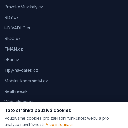
PražskéMuzikály.cz
RDY.cz
i-DIVADLO.eu
BIGG.cz
FMAN.cz
eBar.cz
Tipy-na-dárek.cz
Mobilní-kadeřnictví.cz
RealFree.sk
Web-clever.cz
Tato stránka používá cookies
Kvízov.cz
Používáme cookies pro základní funkčnost webu a pro
Karavaning.net
analýzu návštěvnosti.
Více informací