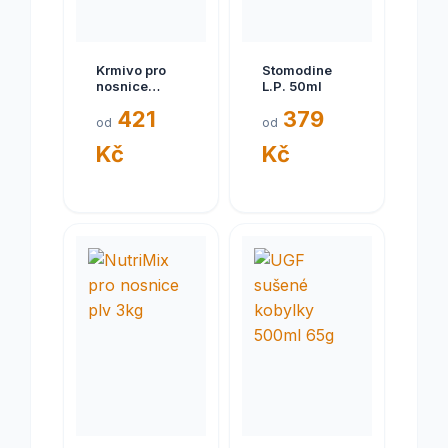
Krmivo pro
Stomodine
nosnice
L.P. 50ml
KLASIK 25kg
421
379
od
od
Kč
Kč