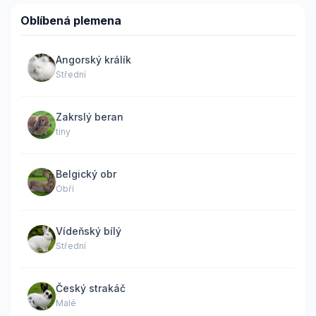
Oblíbená plemena
Angorský králík
Střední
Zakrslý beran
tiny
Belgický obr
Obří
Vídeňský bílý
Střední
Český strakáč
Malé