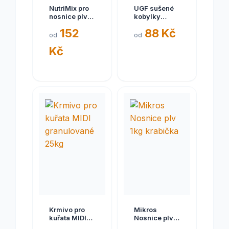
NutriMix pro
UGF sušené
nosnice plv
kobylky
3kg
500ml 65g
152
88 Kč
od
od
Kč
Krmivo pro
Mikros
kuřata MIDI
Nosnice plv
granulované
1kg krabička