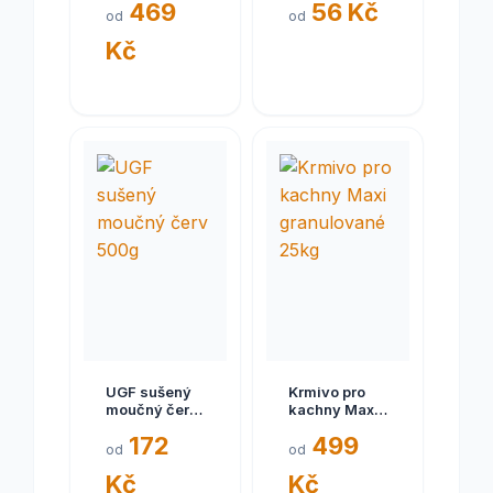
469
56 Kč
25kg
od
od
Kč
UGF sušený
Krmivo pro
moučný červ
kachny Maxi
500g
granulované
172
499
25kg
od
od
Kč
Kč