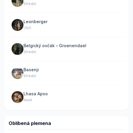
Střední
Leonberger
Obří
Belgický ovčák – Groenendael
Střední
Basenji
Střední
Lhasa Apso
Malé
Oblíbená plemena