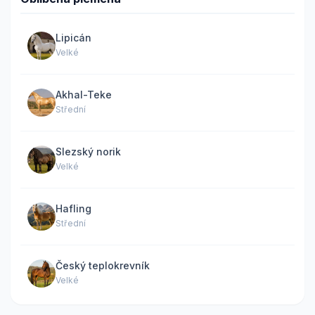
Lipicán
Velké
Akhal-Teke
Střední
Slezský norik
Velké
Hafling
Střední
Český teplokrevník
Velké