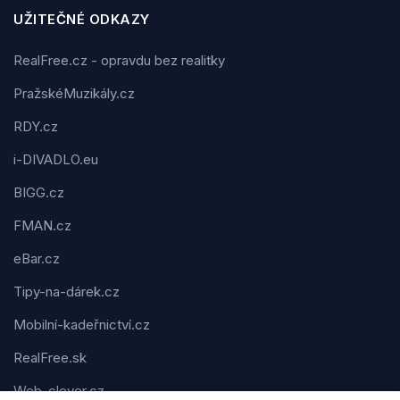
UŽITEČNÉ ODKAZY
RealFree.cz - opravdu bez realitky
PražskéMuzikály.cz
RDY.cz
i-DIVADLO.eu
BIGG.cz
FMAN.cz
eBar.cz
Tipy-na-dárek.cz
Mobilní-kadeřnictví.cz
RealFree.sk
Web-clever.cz