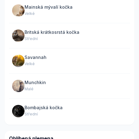
Mainská mývalí kočka
Velké
Britská krátkosrstá kočka
Střední
Savannah
Velké
Munchkin
Malé
Bombajská kočka
Střední
Oblíbená plemena