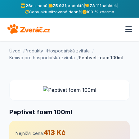
26
e-shopů
|
75 931
produktů
|
73 111
nabídek
|
Ceny aktualizované denně
|
100 % zdarma
Úvod
Produkty
Hospodářská zvířata
Krmivo pro hospodářská zvířata
Peptivet foam 100ml
Peptivet foam 100ml
413 Kč
Nejnižší cena: