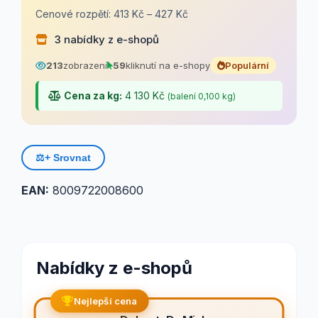
Cenové rozpětí: 413 Kč – 427 Kč
3 nabídky z e-shopů
213
zobrazení
59
kliknutí na e-shopy
Populární
Cena za kg:
4 130 Kč
(balení 0,100 kg)
⚖️
+ Srovnat
EAN:
8009722008600
Nabídky z e-shopů
Nejlepší cena