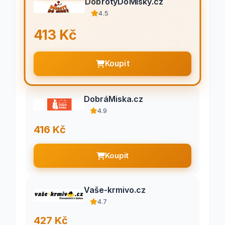
DobrotyDoMisky.cz
4.5
413 Kč
Koupit
DobráMiska.cz
4.9
416 Kč
Koupit
Vaše-krmivo.cz
4.7
427 Kč