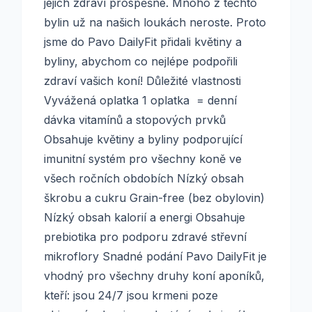
jejich zdraví prospěšné. Mnoho z těchto
bylin už na našich loukách neroste. Proto
jsme do Pavo DailyFit přidali květiny a
byliny, abychom co nejlépe podpořili
zdraví vašich koní! Důležité vlastnosti
Vyvážená oplatka 1 oplatka = denní
dávka vitamínů a stopových prvků
Obsahuje květiny a byliny podporující
imunitní systém pro všechny koně ve
všech ročních obdobích Nízký obsah
škrobu a cukru Grain-free (bez obylovin)
Nízký obsah kalorií a energi Obsahuje
prebiotika pro podporu zdravé střevní
mikroflory Snadné podání Pavo DailyFit je
vhodný pro všechny druhy koní aponíků,
kteří: jsou 24/7 jsou krmeni poze