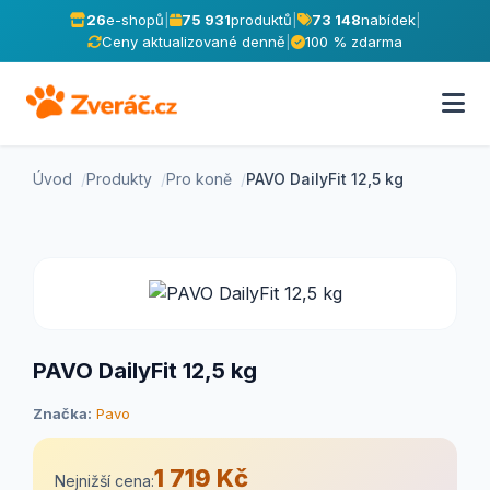
26
e-shopů
|
75 931
produktů
|
73 148
nabídek
|
Ceny aktualizované denně
|
100 % zdarma
Úvod
Produkty
Pro koně
PAVO DailyFit 12,5 kg
PAVO DailyFit 12,5 kg
Značka:
Pavo
1 719 Kč
Nejnižší cena: