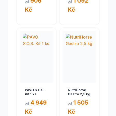
906
1 092
od
od
Kč
Kč
PAVO S.O.S.
NutriHorse
Kit 1 ks
Gastro 2,5 kg
4 949
1 505
od
od
Kč
Kč