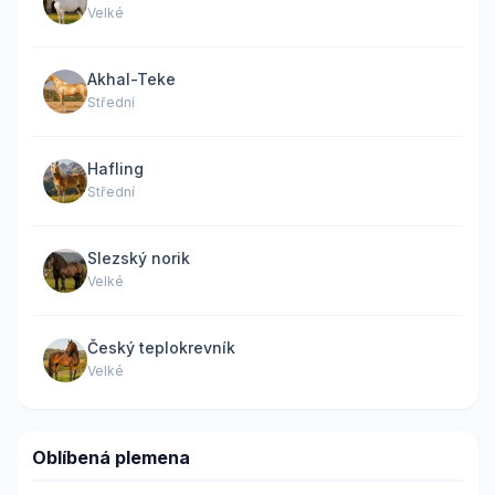
Velké
Akhal-Teke
Střední
Hafling
Střední
Slezský norik
Velké
Český teplokrevník
Velké
Oblíbená plemena