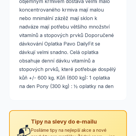
objemným krmivem dostává velmi málo
koncentrovaného krmiva mají malou
nebo mnimální zázěž mají sklon k
nadváze mají potřebu většího množství
vitamínů a stopových prvků Doporučené
dávkování Oplatka Pavo DailyFit se
dávkují velmi snadno. Celá oplatka
obsahuje denní dávku vitamínů a
stopových prvků, které potřebuje dospělý
kůň +/- 600 kg. Kůň (600 kg): 1 oplatka
na den Pony (300 kg) : ½ oplatky na den
Tipy na slevy do e-mailu
📬
Posíláme tipy na nejlepší akce a nové