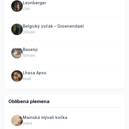
Leonberger
Obří
Belgický ovčák – Groenendael
Střední
Basenji
Střední
Lhasa Apso
Malé
Oblíbená plemena
Mainská mývalí kočka
Velké