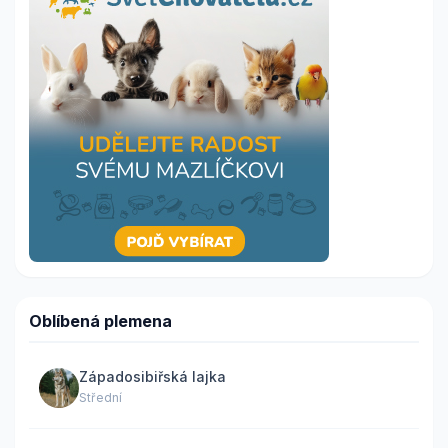
Oblíbená plemena
Západosibiřská lajka
Střední