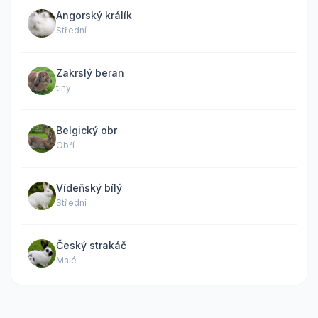
Angorský králík
Střední
Zakrslý beran
tiny
Belgický obr
Obří
Vídeňský bílý
Střední
Český strakáč
Malé