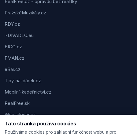
RealFree.cz - opravdu bez realitky
PražskéMuzikály.cz
RDY.cz
i-DIVADLO.eu
BIGG.cz
FMAN.cz
eBar.cz
Tipy-na-dárek.cz
Mobilní-kadeřnictví.cz
RealFree.sk
Web-clever.cz
Tato stránka používá cookies
Kvízov.cz
Používáme cookies pro základní funkčnost webu a pro