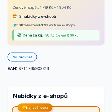
Cenové rozpětí: 1 719 Kč – 1 804 Kč
2 nabídky z e-shopů
308
zobrazení
37
kliknutí na e-shopy
Cena za kg:
138 Kč
(balení 12,50 kg)
⚖️
+ Srovnat
EAN:
8714765903316
Nabídky z e-shopů
Nejlepší cena