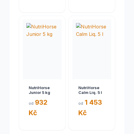
NutriHorse
NutriHorse
Junior 5 kg
Calm Liq. 5 l
932
1 453
od
od
Kč
Kč