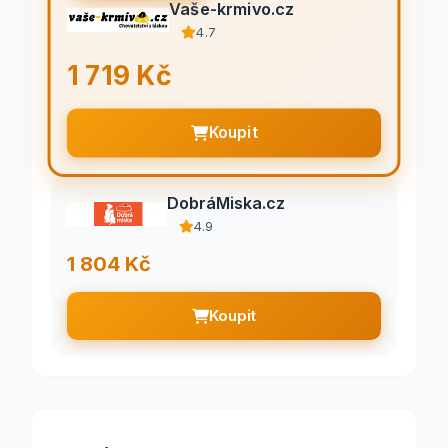
Vaše-krmivo.cz
4.7
1 719 Kč
Koupit
DobráMiska.cz
4.9
1 804 Kč
Koupit