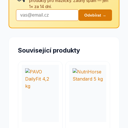
produkty pro mazlíčky. Žádný spam — jen
1× za 14 dní.
Odebírat →
Související produkty