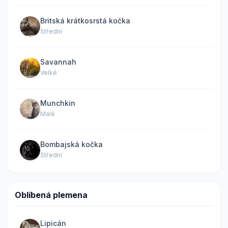
Britská krátkosrstá kočka
Střední
Savannah
Velké
Munchkin
Malé
Bombajská kočka
Střední
Oblíbená plemena
Lipicán