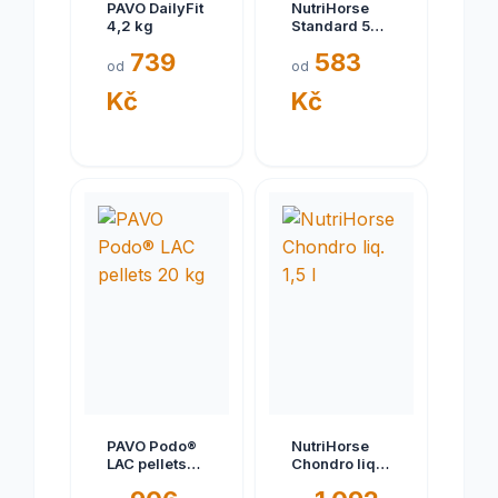
PAVO DailyFit
NutriHorse
4,2 kg
Standard 5
kg
739
583
od
od
Kč
Kč
PAVO Podo®
NutriHorse
LAC pellets
Chondro liq.
20 kg
1,5 l