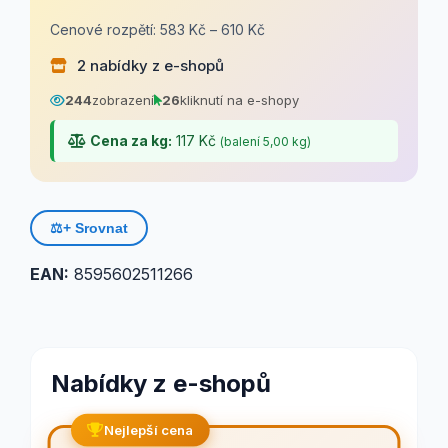
Cenové rozpětí: 583 Kč – 610 Kč
2 nabídky z e-shopů
244
zobrazení
26
kliknutí na e-shopy
Cena za kg:
117 Kč
(balení 5,00 kg)
⚖️
+ Srovnat
EAN:
8595602511266
Nabídky z e-shopů
Nejlepší cena