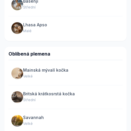
Basenji
Střední
Lhasa Apso
Malé
Oblíbená plemena
Mainská mývalí kočka
Velké
Britská krátkosrstá kočka
Střední
Savannah
Velké