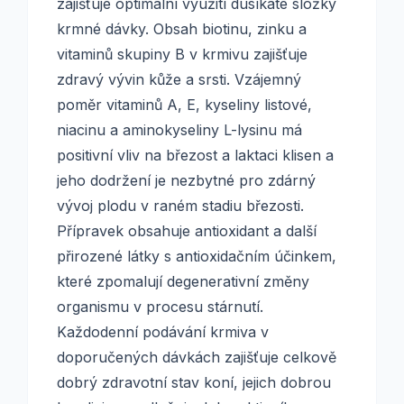
zajišťuje optimální využití dusíkaté složky
krmné dávky. Obsah biotinu, zinku a
vitaminů skupiny B v krmivu zajišťuje
zdravý vývin kůže a srsti. Vzájemný
poměr vitaminů A, E, kyseliny listové,
niacinu a aminokyseliny L-lysinu má
positivní vliv na březost a laktaci klisen a
jeho dodržení je nezbytné pro zdárný
vývoj plodu v raném stadiu březosti.
Přípravek obsahuje antioxidant a další
přirozené látky s antioxidačním účinkem,
které zpomalují degenerativní změny
organismu v procesu stárnutí.
Každodenní podávání krmiva v
doporučených dávkách zajišťuje celkově
dobrý zdravotní stav koní, jejich dobrou