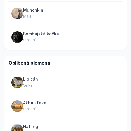
Munchkin
Malé
Bombajská kočka
Střední
Oblíbená plemena
Lipicán
Velké
Akhal-Teke
Střední
Hafling