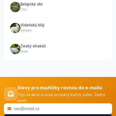
Belgický obr
Obří
Vídeňský bílý
Střední
Český strakáč
Malé
Slevy pro mazlíčky rovnou do e-mailu
Tipy na akce a nové produkty každý týden. Žádný
spam.