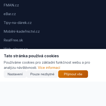
FMAN.cz
eBar.cz
Tipy-na-dárek.cz
Mobilní-kadeřnictví.cz
RealFree.sk
Web-clever.cz
Tato stránka používá cookies
Kvízov.cz
Používáme cookies pro základní funkčnost webu a pro
Karavaning.net
analýzu návštěvnosti.
Více informací
Nastavení
Pouze nezbytné
Přijmout vše
CVčko.eu
NEJNIŽŠÍ CENA
Najít nejlepší cenu
583 Kč
Podmínky použití
Ochrana osobních údajů
Cookies