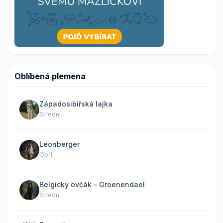
Oblíbená plemena
Západosibiřská lajka
Střední
Leonberger
Obří
Belgický ovčák – Groenendael
Střední