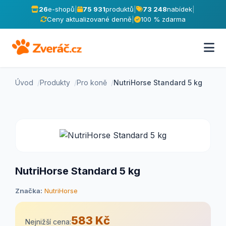
26
e-shopů
|
75 931
produktů
|
73 248
nabídek
|
Ceny aktualizované denně
|
100 % zdarma
Úvod
Produkty
Pro koně
NutriHorse Standard 5 kg
NutriHorse Standard 5 kg
Značka:
NutriHorse
583 Kč
Nejnižší cena: