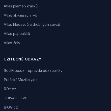
Atlas plemen králíků
Atlas akvarijních ryb
Atlas hlodavců a drobných savců
Atlas papoušků
Atlas želv
UŽITEČNÉ ODKAZY
RealFree.cz - opravdu bez realitky
PražskéMuzikály.cz
RDY.cz
i-DIVADLO.eu
BIGG.cz