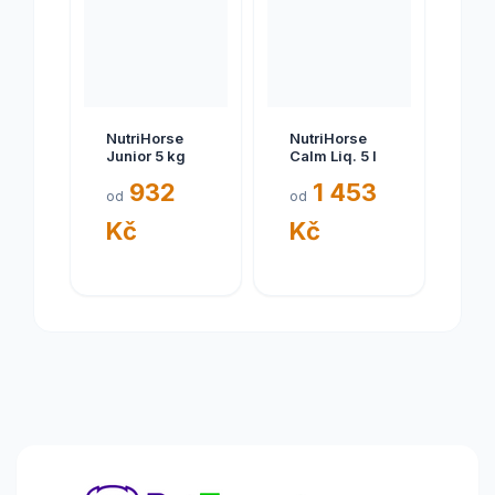
NutriHorse
NutriHorse
Junior 5 kg
Calm Liq. 5 l
932
1 453
od
od
Kč
Kč