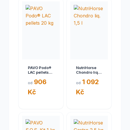
PAVO Podo®
NutriHorse
LAC pellets
Chondro liq.
20 kg
1,5 l
906
1 092
od
od
Kč
Kč