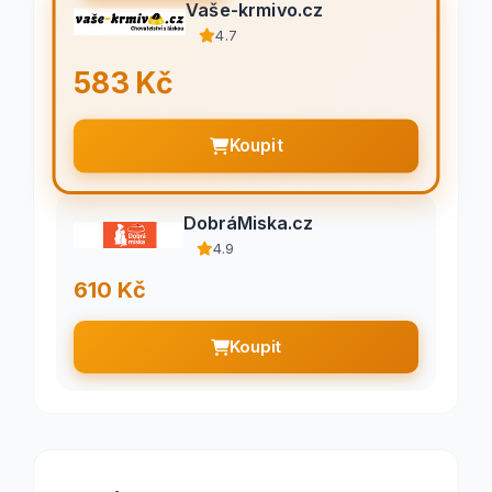
Vaše-krmivo.cz
4.7
583 Kč
Koupit
DobráMiska.cz
4.9
610 Kč
Koupit