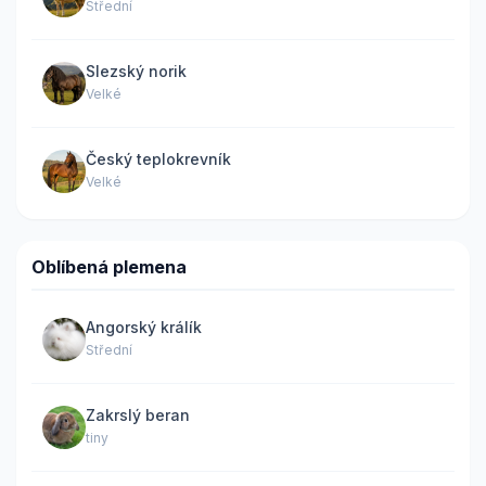
Střední
Slezský norik
Velké
Český teplokrevník
Velké
Oblíbená plemena
Angorský králík
Střední
Zakrslý beran
tiny