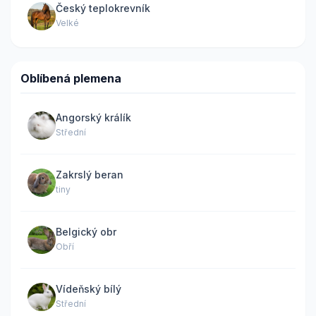
Český teplokrevník
Velké
Oblíbená plemena
Angorský králík
Střední
Zakrslý beran
tiny
Belgický obr
Obří
Vídeňský bílý
Střední