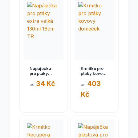
Napáječka
Krmítko pro
pro ptáky
ptáky kovový
extra velká
domeček
34 Kč
403
130ml 16cm
od
od
TR
Kč