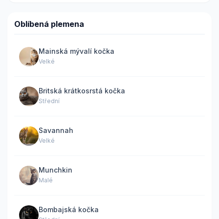
Oblíbená plemena
Mainská mývalí kočka
Velké
Britská krátkosrstá kočka
Střední
Savannah
Velké
Munchkin
Malé
Bombajská kočka