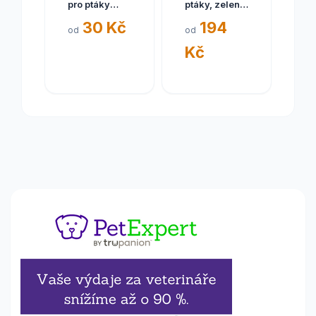
pro ptáky
ptáky, zelené
velká 65ml
2 kg
30 Kč
194
14cm TR
od
od
Kč