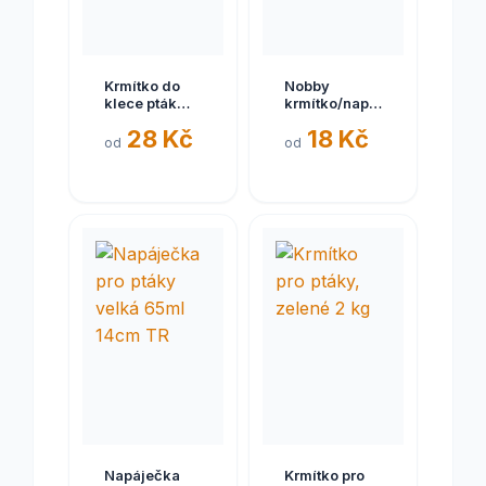
Krmítko do
Nobby
klece pták
krmítko/napáječka
úzké
ptačí 1 ks
28 Kč
18 Kč
od
od
Napáječka
Krmítko pro