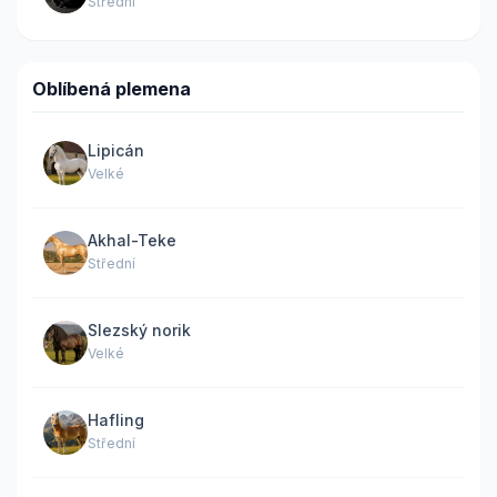
Střední
Oblíbená plemena
Lipicán
Velké
Akhal-Teke
Střední
Slezský norik
Velké
Hafling
Střední