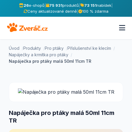
26
e-shopů
|
75 931
produktů
|
73 151
nabídek
|
Ceny aktualizované denně
|
100 % zdarma
Úvod
Produkty
Pro ptáky
Příslušenství ke klecím
Napáječky a krmítka pro ptáky
Napáječka pro ptáky malá 50ml 11cm TR
Napáječka pro ptáky malá 50ml 11cm
TR