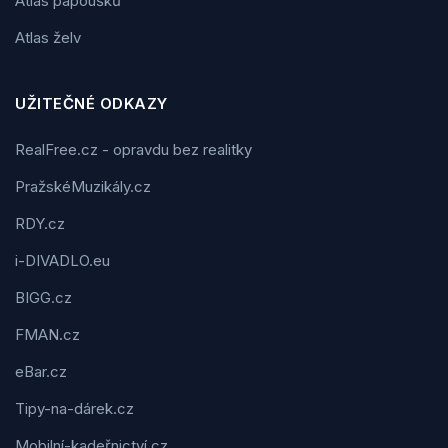
Atlas papoušků
Atlas želv
UŽITEČNÉ ODKAZY
RealFree.cz - opravdu bez realitky
PražskéMuzikály.cz
RDY.cz
i-DIVADLO.eu
BIGG.cz
FMAN.cz
eBar.cz
Tipy-na-dárek.cz
Mobilní-kadeřnictví.cz