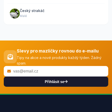
Český strakáč
Malé
Slevy pro mazlíčky rovnou do e-mailu
Tipy na akce a nové produkty každý týden. Žádný
spam.
Přihlásit se