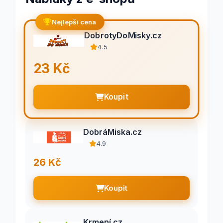
Nejlepší cena
DobrotyDoMisky.cz
4.5
23 Kč
Koupit
DobráMiska.cz
4.9
26 Kč
Koupit
Krmení.cz