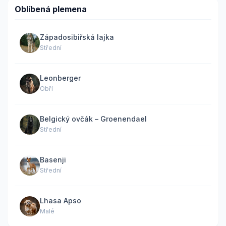
Oblíbená plemena
Západosibiřská lajka
Střední
Leonberger
Obří
Belgický ovčák – Groenendael
Střední
Basenji
Střední
Lhasa Apso
Malé