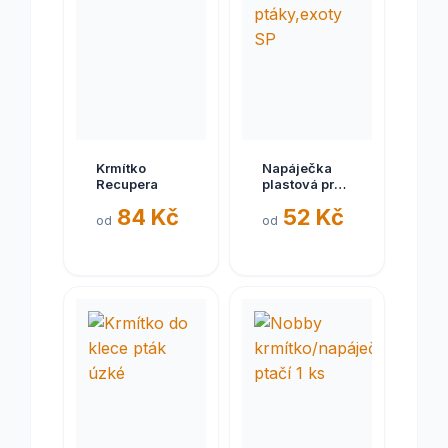
Krmítko
Napáječka
Recupera
plastová pro
ptáky,exoty
84 Kč
52 Kč
SP
od
od