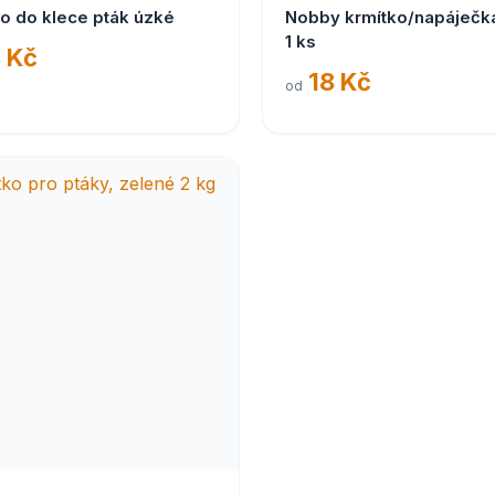
o do klece pták úzké
Nobby krmítko/napáječka
1 ks
 Kč
18 Kč
od