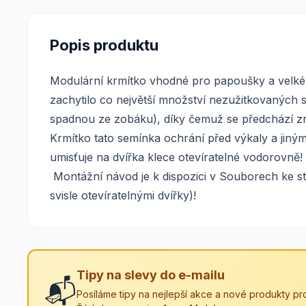
Popis produktu
Modulární krmítko vhodné pro papoušky a velké p
zachytilo co největší množství nezužitkovaných 
spadnou ze zobáku), díky čemuž se předchází zn
Krmítko tato semínka ochrání před výkaly a jiný
umisťuje na dvířka klece otevíratelné vodorovně
Montážní návod je k dispozici v Souborech ke st
svisle otevíratelnými dvířky)!
Tipy na slevy do e-mailu
📬
Posíláme tipy na nejlepší akce a nové produkty pro