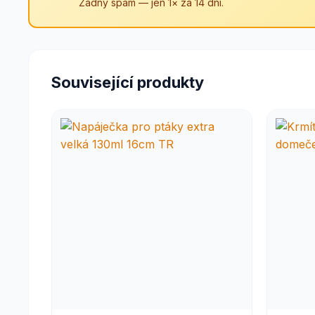
Žádný spam — jen 1× za 14 dní.
Související produkty