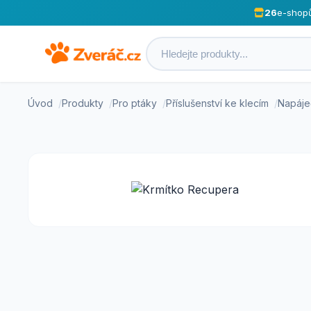
26
e-shop
Úvod
Produkty
Pro ptáky
Příslušenství ke klecím
Napáje