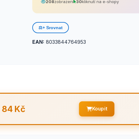
208
zobrazení
30
kliknutí na e-shopy
⚖️
+ Srovnat
EAN:
8033844764953
84 Kč
Koupit