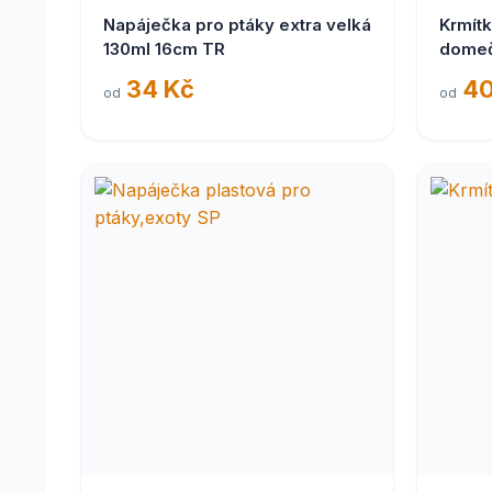
Napáječka pro ptáky extra velká
Krmít
130ml 16cm TR
dome
34 Kč
40
od
od