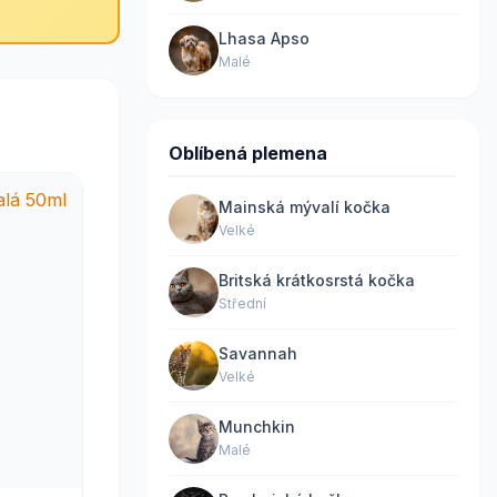
Lhasa Apso
Malé
Oblíbená plemena
Mainská mývalí kočka
Velké
Britská krátkosrstá kočka
Střední
Savannah
Velké
Munchkin
Malé