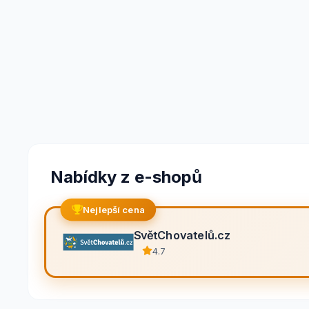
Nabídky z e-shopů
Nejlepší cena
SvětChovatelů.cz
4.7