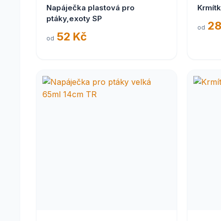
Napáječka plastová pro
Krmítk
ptáky,exoty SP
28
od
52 Kč
od