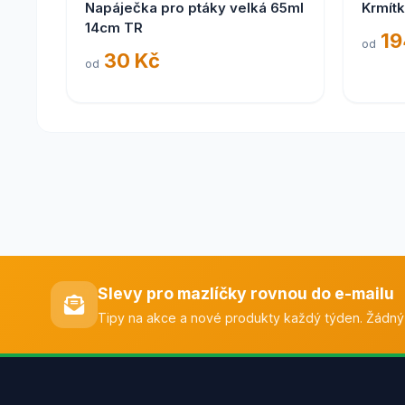
Napáječka pro ptáky velká 65ml
Krmítk
14cm TR
19
od
30 Kč
od
Slevy pro mazlíčky rovnou do e-mailu
Tipy na akce a nové produkty každý týden. Žádný