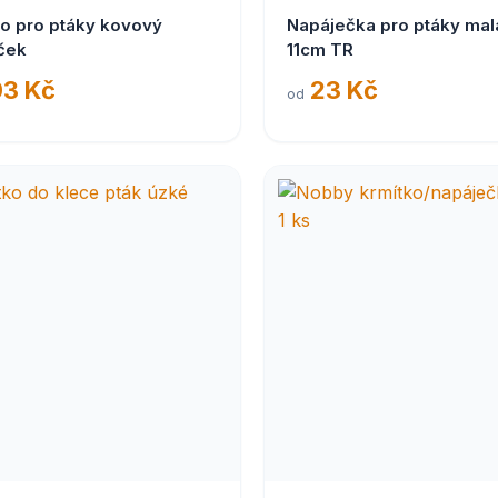
ko pro ptáky kovový
Napáječka pro ptáky mal
ček
11cm TR
3 Kč
23 Kč
od