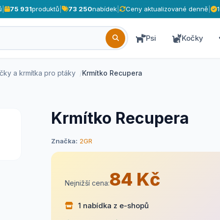
ů
|
75 931
produktů
|
73 250
nabídek
|
Ceny aktualizované denně
|
Psi
Kočky
čky a krmítka pro ptáky
Krmítko Recupera
Krmítko Recupera
Značka:
2GR
84 Kč
Nejnižší cena:
1 nabídka z e-shopů