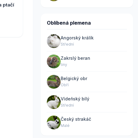
 ptačí
Oblíbená plemena
Angorský králík
Střední
Zakrslý beran
tiny
Belgický obr
Obří
Vídeňský bílý
Střední
Český strakáč
Malé