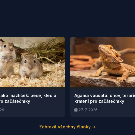
jako mazlíček: péče, klec a
Agama vousatá: chov, terár
ro začátečníky
krmení pro začátečníky
026
27. 7. 2026
Zobrazit všechny články →