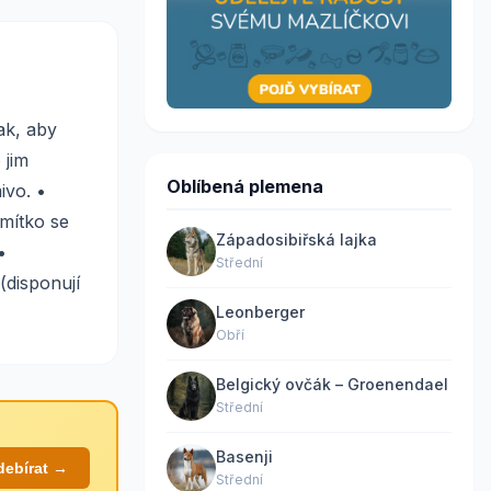
ak, aby
 jim
Oblíbená plemena
ivo. •
rmítko se
Západosibiřská lajka
•
Střední
(disponují
Leonberger
Obří
Belgický ovčák – Groenendael
Střední
Basenji
debírat →
Střední