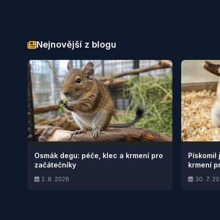
Nejnovější z blogu
Osmák degu: péče, klec a krmení pro
Pískomil 
začátečníky
krmení p
2. 8. 2026
30. 7. 2