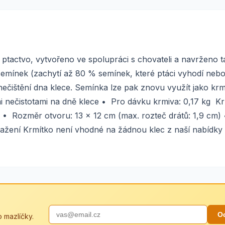
tactvo, vytvořeno ve spolupráci s chovateli a navrženo t
semínek (zachytí až 80 % semínek, které ptáci vyhodí nebo
ečištění dna klece. Semínka lze pak znovu využít jako krm
mi nečistotami na dně klece • Pro dávku krmiva: 0,17 kg K
! • Rozměr otvoru: 13 x 12 cm (max. rozteč drátů: 1,9 cm) 
ažení Krmítko není vhodné na žádnou klec z naší nabídky 
O
 mazlíčky.