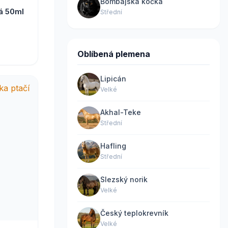
Bombajská kočka
á 50ml
Střední
Oblíbená plemena
Lipicán
Velké
Akhal-Teke
Střední
Hafling
Střední
Slezský norik
Velké
Český teplokrevník
Velké