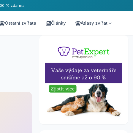
100 % zdarma
Ostatní zvířata
Články
Atlasy zvířat