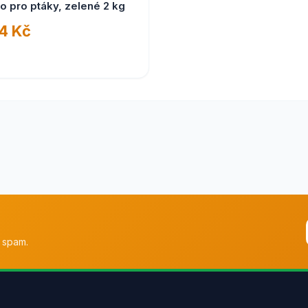
o pro ptáky, zelené 2 kg
4 Kč
 spam.