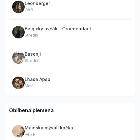
Leonberger
Obří
Belgický ovčák – Groenendael
Střední
Basenji
Střední
Lhasa Apso
Malé
Oblíbená plemena
Mainská mývalí kočka
Velké