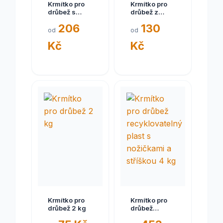
Krmítko pro
Krmítko pro
drůbež s
drůbež z
nožičkami
recyklovaného
206
130
(edice
plastu 2 kg
od
od
šťastné
Kč
Kč
slepice) 2 kg
Krmítko pro
Krmítko pro
drůbež 2 kg
drůbež
recyklovatelný