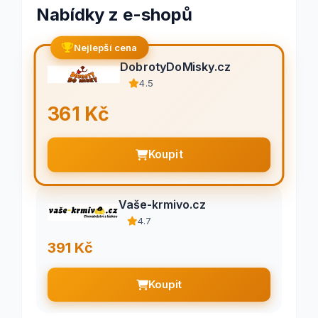
Nabídky z e-shopů
Nejlepší cena
DobrotyDoMisky.cz
4.5
361 Kč
Koupit
Vaše-krmivo.cz
4.7
391 Kč
Koupit