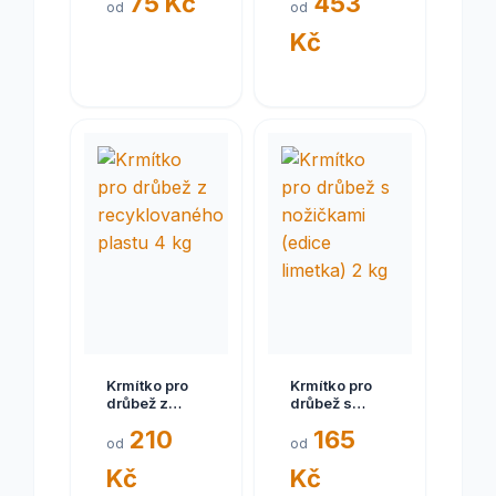
75 Kč
453
plast s
od
od
nožičkami a
Kč
stříškou 4 kg
Krmítko pro
Krmítko pro
drůbež z
drůbež s
recyklovaného
nožičkami
210
165
plastu 4 kg
(edice
od
od
limetka) 2 kg
Kč
Kč