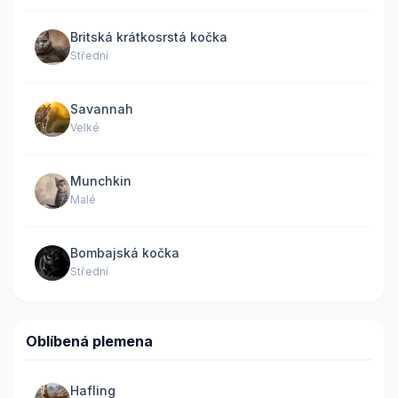
Britská krátkosrstá kočka
Střední
Savannah
Velké
Munchkin
Malé
Bombajská kočka
Střední
Oblíbená plemena
Hafling