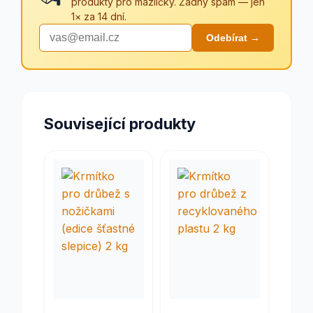
produkty pro mazlíčky. Žádný spam — jen
1× za 14 dní.
Odebírat →
Související produkty