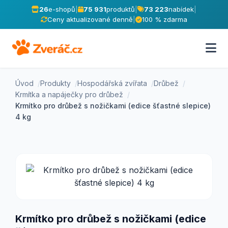
26
e-shopů
|
75 931
produktů
|
73 223
nabídek
|
Ceny aktualizované denně
|
100 % zdarma
Úvod
Produkty
Hospodářská zvířata
Drůbež
Krmítka a napáječky pro drůbež
Krmítko pro drůbež s nožičkami (edice šťastné slepice)
4 kg
Krmítko pro drůbež s nožičkami (edice