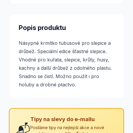
Popis produktu
Násypné krmítko tubusové pro slepice a
drůbež. Speciální edice šťastné slepice.
Vhodné pro kuřata, slepice, krůty, husy,
kachny a další drůbež z odolného plastu.
Snadno se čistí. Možno použít i pro
holuby a drobné ptactvo.
Tipy na slevy do e-mailu
📬
Posíláme tipy na nejlepší akce a nové