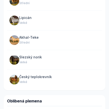
Střední
Lipicán
Velké
Akhal-Teke
Střední
Slezský norik
Velké
Český teplokrevník
Velké
Oblíbená plemena