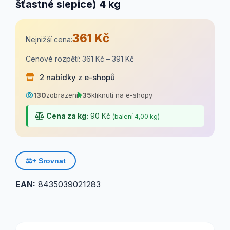
šťastné slepice) 4 kg
361 Kč
Nejnižší cena:
Cenové rozpětí: 361 Kč – 391 Kč
2 nabídky z e-shopů
130
zobrazení
35
kliknutí na e-shopy
Cena za kg:
90 Kč
(balení 4,00 kg)
⚖️
+ Srovnat
EAN:
8435039021283