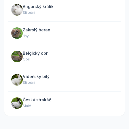
Angorský králík
Střední
Zakrslý beran
tiny
Belgický obr
Obří
Vídeňský bílý
Střední
Český strakáč
Malé