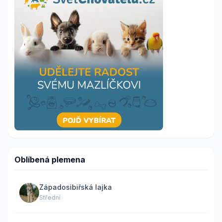
Oblíbená plemena
Západosibiřská lajka
Střední