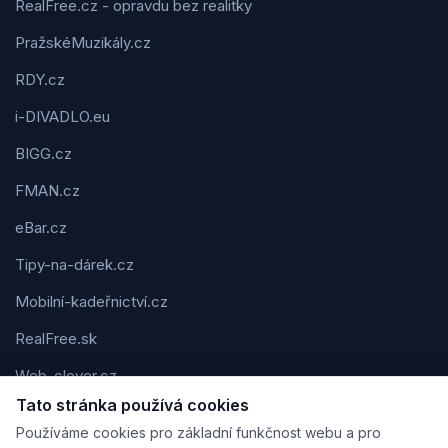
RealFree.cz - opravdu bez realitky
PražskéMuzikály.cz
RDY.cz
i-DIVADLO.eu
BIGG.cz
FMAN.cz
eBar.cz
Tipy-na-dárek.cz
Mobilní-kadeřnictví.cz
RealFree.sk
Web-clever.cz
Tato stránka používá cookies
Kvízov.cz
Používáme cookies pro základní funkčnost webu a pro