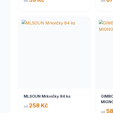
od
od
MLSOUN Mrkvičky 84 ks
GIMBO
MIGNO
258 Kč
od
58
od