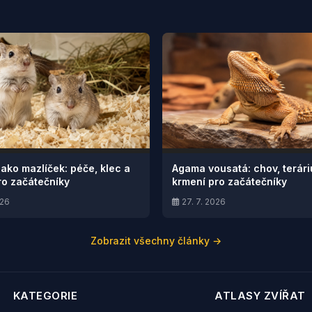
jako mazlíček: péče, klec a
Agama vousatá: chov, terár
ro začátečníky
krmení pro začátečníky
026
27. 7. 2026
Zobrazit všechny články →
KATEGORIE
ATLASY ZVÍŘAT