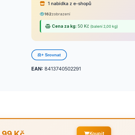
1 nabídka z e-shopů
162
zobrazení
Cena za kg:
50 Kč
(balení 2,00 kg)
⚖️
+ Srovnat
EAN:
8413740502291
99 Kč
Koupit