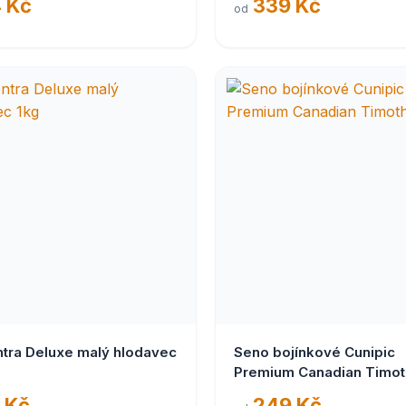
 Kč
339 Kč
od
ntra Deluxe malý hlodavec
Seno bojínkové Cunipic
Premium Canadian Timot
 Kč
249 Kč