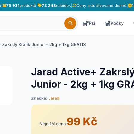
ů
|
75 931
produktů
|
73 248
nabídek
|
Ceny aktualizované denně
|
Psi
Kočky
 Zakrslý Králík Junior - 2kg + 1kg GRATIS
Jarad Active+ Zakrslý
Junior - 2kg + 1kg GR
Značka:
Jarad
99 Kč
Nejnižší cena: