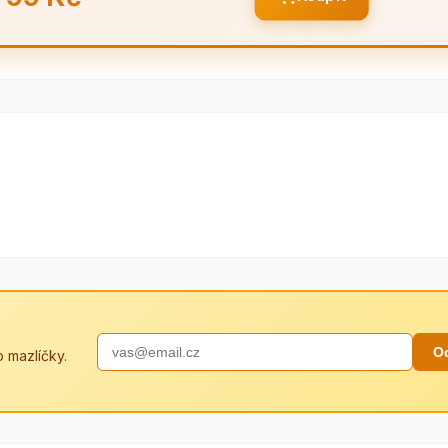
O
 mazlíčky.