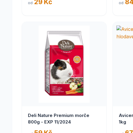
29 Kč
84
od
od
Deli Nature Premium morče
Avice
800g - EXP 11/2024
1kg
59 Kč
67