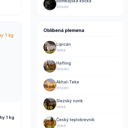
Bombajská kočka
Střední
Oblíbená plemena
Lipicán
Velké
Hafling
Střední
Akhal-Teke
Střední
Slezský norik
Velké
hy 1 kg
Český teplokrevník
Velké