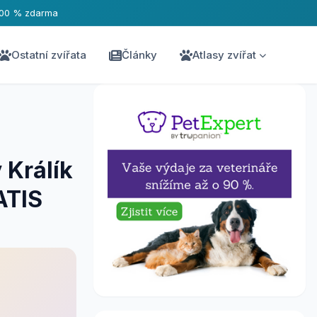
100 % zdarma
Ostatní zvířata
Články
Atlasy zvířat
 Králík
ATIS