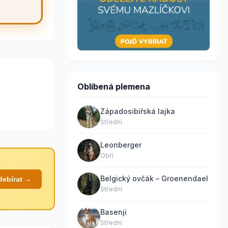
Oblíbená plemena
Západosibiřská lajka
Střední
Leonberger
Obří
Belgický ovčák – Groenendael
debírat →
Střední
Basenji
Střední