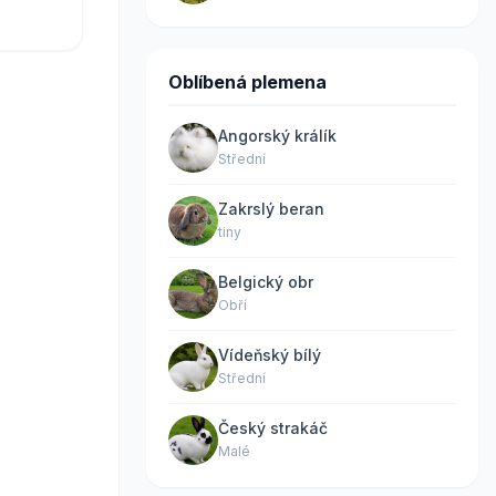
Oblíbená plemena
Angorský králík
Střední
Zakrslý beran
tiny
Belgický obr
Obří
Vídeňský bílý
Střední
Český strakáč
Malé