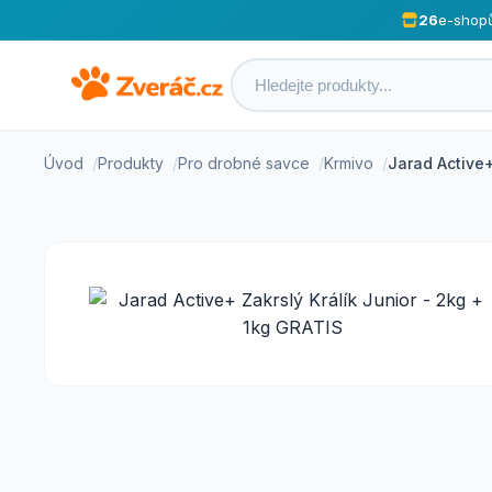
26
e-shop
Úvod
Produkty
Pro drobné savce
Krmivo
Jarad Active+