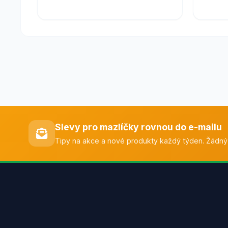
Slevy pro mazlíčky rovnou do e-mailu
Tipy na akce a nové produkty každý týden. Žádný