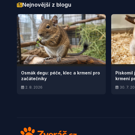
Nejnovější z blogu
Osmák degu: péče, klec a krmení pro
Pískomil 
začátečníky
krmení p
2. 8. 2026
30. 7. 2