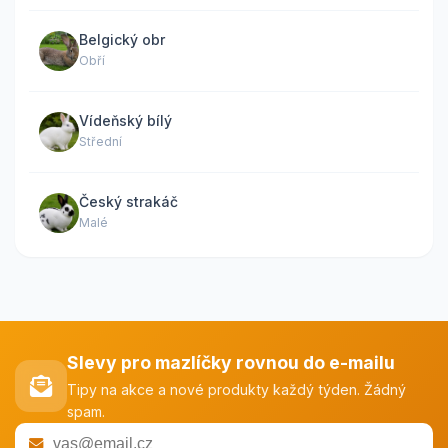
Belgický obr
Obří
Vídeňský bílý
Střední
Český strakáč
Malé
Slevy pro mazlíčky rovnou do e-mailu
Tipy na akce a nové produkty každý týden. Žádný
spam.