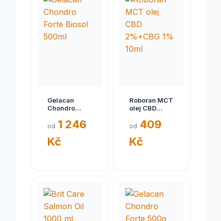
Gelacan
Roboran MCT
Chondro
olej CBD
Forte Biosol
2%+CBG 1%
1 246
409
500ml
10ml
od
od
Kč
Kč