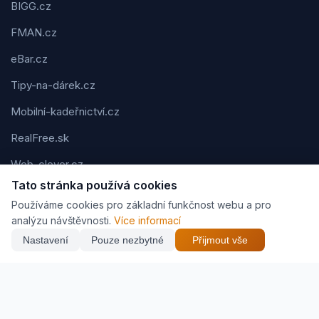
BIGG.cz
FMAN.cz
eBar.cz
Tipy-na-dárek.cz
Mobilní-kadeřnictví.cz
RealFree.sk
Web-clever.cz
Tato stránka používá cookies
Kvízov.cz
Používáme cookies pro základní funkčnost webu a pro
Karavaning.net
analýzu návštěvnosti.
Více informací
Nastavení
Pouze nezbytné
Přijmout vše
CVčko.eu
NEJNIŽŠÍ CENA
Najít nejlepší cenu
542 Kč