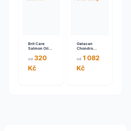
Brit Care
Gelacan
Salmon Oil
Chondro
1000 ml
Forte 500g
320
1 082
od
od
Kč
Kč