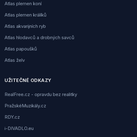
Atlas plemen koní
Atlas plemen králíků
Atlas akvarijních ryb
Atlas hlodavců a drobných savců
Atlas papoušků
Atlas želv
UŽITEČNÉ ODKAZY
RealFree.cz - opravdu bez realitky
PražskéMuzikály.cz
RDY.cz
i-DIVADLO.eu