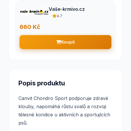
Vaše-krmivo.cz
4.7
660 Kč
Koupit
Popis produktu
Canvit Chondro Sport podporuje zdravé
klouby, napomáhá růstu svalů a rozvoji
tělesné kondice u aktivních a sportujících
psů.