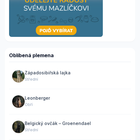
Oblíbená plemena
Západosibiřská lajka
Střední
Leonberger
Obří
Belgický ovčák – Groenendael
Střední