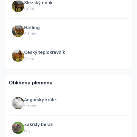
Slezský norik
Velké
Hafling
Střední
Český teplokrevník
Velké
Oblíbená plemena
Angorský králík
Střední
Zakrslý beran
tiny