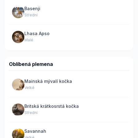
Basenji
Střední
Lhasa Apso
Malé
Oblíbená plemena
Mainská mývalí kočka
Velké
Britská krátkosrstá kočka
Střední
Savannah
Velké