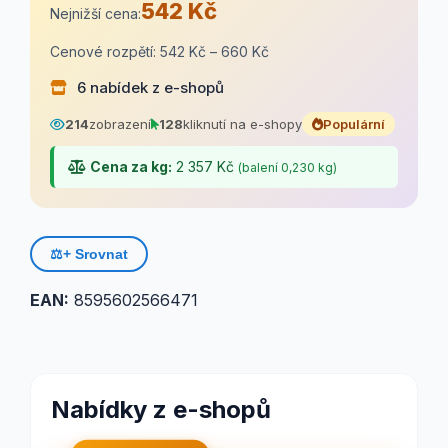
542 Kč
Nejnižší cena:
Cenové rozpětí: 542 Kč – 660 Kč
6 nabídek z e-shopů
214
zobrazení
128
kliknutí na e-shopy
Populární
Cena za kg:
2 357 Kč
(balení 0,230 kg)
⚖️
+ Srovnat
EAN:
8595602566471
Nabídky z e-shopů