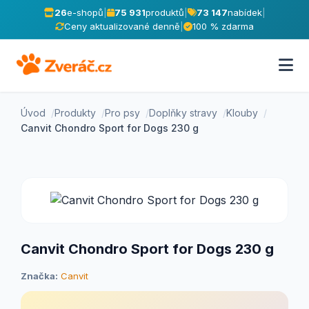
26
e-shopů
|
75 931
produktů
|
73 147
nabídek
|
Ceny aktualizované denně
|
100 % zdarma
Úvod
Produkty
Pro psy
Doplňky stravy
Klouby
Canvit Chondro Sport for Dogs 230 g
Canvit Chondro Sport for Dogs 230 g
Značka:
Canvit