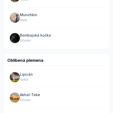
Munchkin
Malé
Bombajská kočka
Střední
Oblíbená plemena
Lipicán
Velké
Akhal-Teke
Střední