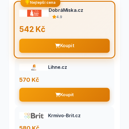
Nejlepší cena
DobráMiska.cz
4.9
542 Kč
Koupit
Lihne.cz
570 Kč
Koupit
Krmivo-Brit.cz
580 Kč