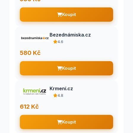
Koupit
Bezednámiska.cz
4.6
580 Kč
Koupit
Krmení.cz
4.8
612 Kč
Koupit