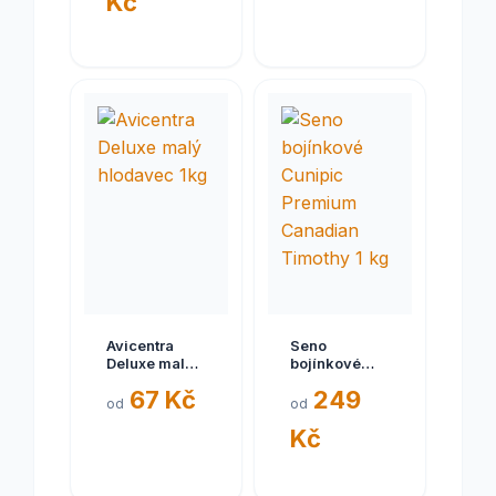
Kč
Avicentra
Seno
Deluxe malý
bojínkové
hlodavec 1kg
Cunipic
67 Kč
249
Premium
od
od
Canadian
Kč
Timothy 1 kg