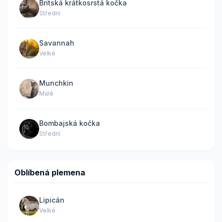
Britská krátkosrstá kočka
Střední
Savannah
Velké
Munchkin
Malé
Bombajská kočka
Střední
Oblíbená plemena
Lipicán
Velké