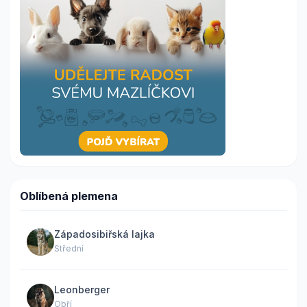
Oblíbená plemena
Západosibiřská lajka
Střední
Leonberger
Obří