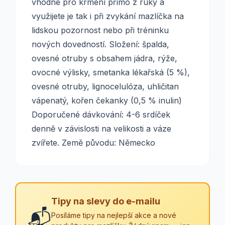
vhodné pro krmení přímo z ruky a
využijete je tak i při zvykání mazlíčka na
lidskou pozornost nebo při tréninku
nových dovedností. Složení: špalda,
ovesné otruby s obsahem jádra, rýže,
ovocné výlisky, smetanka lékařská (5 %),
ovesné otruby, lignocelulóza, uhličitan
vápenatý, kořen čekanky (0,5 % inulin)
Doporučené dávkování: 4-6 srdíček
denně v závislosti na velikosti a váze
zvířete. Země původu: Německo
Tipy na slevy do e-mailu
📬
Posíláme tipy na nejlepší akce a nové