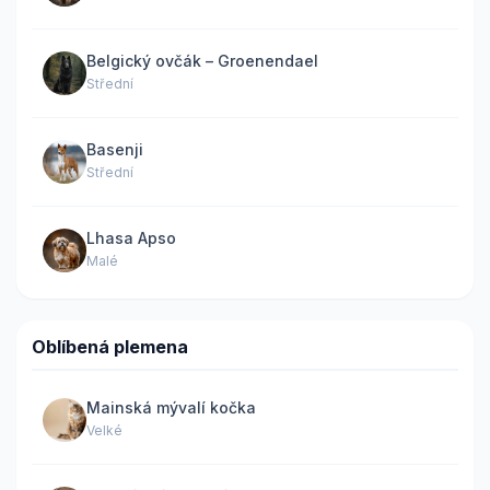
Belgický ovčák – Groenendael
Střední
Basenji
Střední
Lhasa Apso
Malé
Oblíbená plemena
Mainská mývalí kočka
Velké