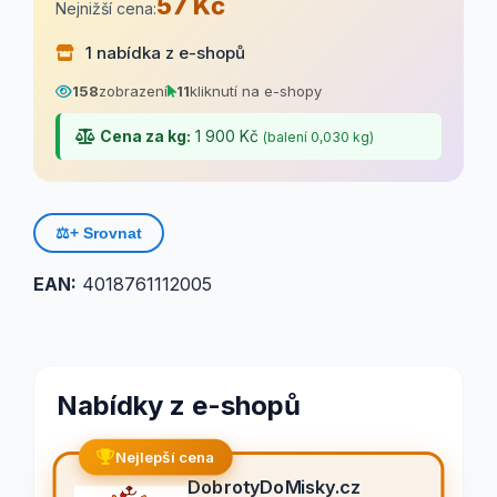
57 Kč
Nejnižší cena:
1 nabídka z e-shopů
158
zobrazení
11
kliknutí na e-shopy
Cena za kg:
1 900 Kč
(balení 0,030 kg)
⚖️
+ Srovnat
EAN:
4018761112005
Nabídky z e-shopů
Nejlepší cena
DobrotyDoMisky.cz