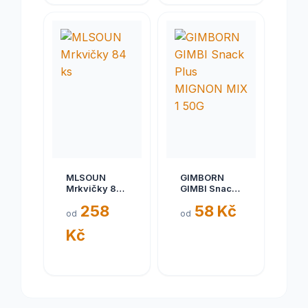
MLSOUN
GIMBORN
Mrkvičky 84
GIMBI Snack
ks
Plus MIGNON
258
58 Kč
MIX 1 50G
od
od
Kč