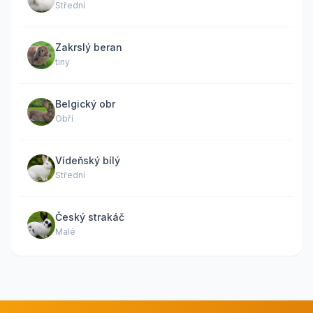
Střední
Zakrslý beran
tiny
Belgický obr
Obří
Vídeňský bílý
Střední
Český strakáč
Malé