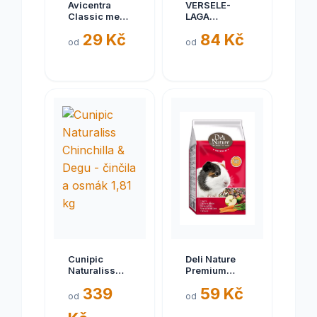
Avicentra
VERSELE-
Classic menu
LAGA
morče 1kg
Versele-Laga
29 Kč
84 Kč
Nature Cavia
od
od
pro morčata
700g
Cunipic
Deli Nature
Naturaliss
Premium
Chinchilla &
morče 800g -
339
59 Kč
Degu - činčila
EXP 11/2024
od
od
a osmák 1,81
kg