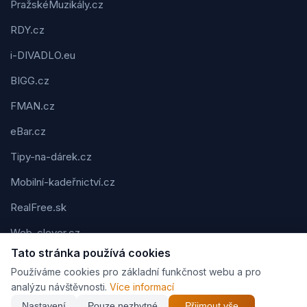
PražskéMuzikály.cz
RDY.cz
i-DIVADLO.eu
BIGG.cz
FMAN.cz
eBar.cz
Tipy-na-dárek.cz
Mobilní-kadeřnictví.cz
RealFree.sk
Web-clever.cz
Tato stránka používá cookies
Kvízov.cz
Používáme cookies pro základní funkčnost webu a pro
Karavaning.net
analýzu návštěvnosti.
Více informací
Nastavení
Pouze nezbytné
Přijmout vše