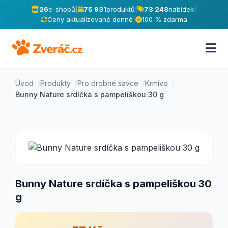
26
e-shopů
|
75 931
produktů
|
73 248
nabídek
|
Ceny aktualizované denně
|
100 % zdarma
Úvod
Produkty
Pro drobné savce
Krmivo
Bunny Nature srdíčka s pampeliškou 30 g
Bunny Nature srdíčka s pampeliškou 30
g