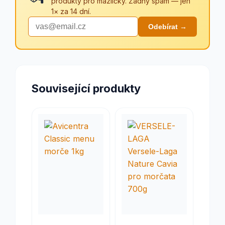
produkty pro mazlíčky. Žádný spam — jen
1× za 14 dní.
Odebírat →
Související produkty