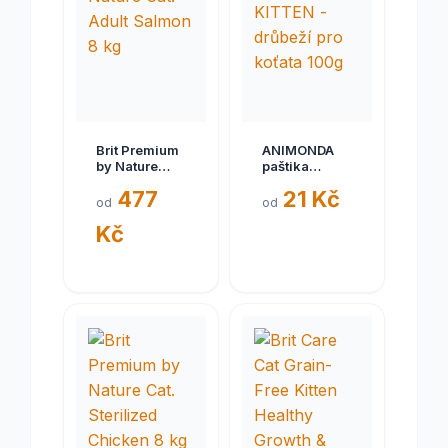
Brit Premium
ANIMONDA
by Nature
paštika
Cat. Adult
KITTEN -
477
21 Kč
Salmon 8 kg
drůbeží pro
od
od
koťata 100g
Kč