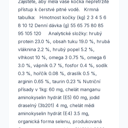
Zajistěte, aby měla vaše kočka nepřetržitě
přístup k čerstvé pitné vodě. Krmná
tabulka: Hmotnost kočky (kg) 2 3 4 5 6
8 10 12 Denní dávka (g) 55 65 75 80 85
95 105 120 Analytické složky: hrubý
protein 23.0 %, obsah tuku 19.0 %, hrubá
vláknina 2.2 %, hrubý popel 5.2 %,
vlhkost 10 %, omega 3 0.75 %, omega 6
3.0 %, vápník 0.7 %, fosfor 0.4 %, sodík
0.3 %, hořčík 0.08 %, draslík 0.5 %,
arginin 0.65 %, taurin 0.23 % Nutriční
přísady v 1kg: 60 mg, chelát manganu
aminokyselin hydrát (E5) 60 mg, jodid
draselný (3b201) 4 mg, chelát mědi
aminokyselin hydrát (E4) 3.5 mg,
organická forma selenu, produkovaná