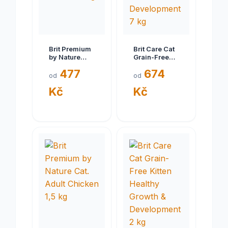
Brit Premium
Brit Care Cat
by Nature
Grain-Free
Cat.
Kitten Healthy
477
674
Sterilized
Growth &
od
od
Chicken 8 kg
Development
Kč
Kč
7 kg