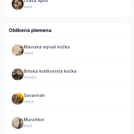
Lhasa Apso
Malé
Oblíbená plemena
Mainská mývalí kočka
Velké
Britská krátkosrstá kočka
Střední
Savannah
Velké
Munchkin
Malé