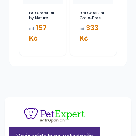
Brit Premium
Brit Care Cat
by Nature
Grain-Free
Cat. Adult
Kitten Healthy
157
333
Chicken 1,5
Growth &
od
od
kg
Development
Kč
Kč
2 kg