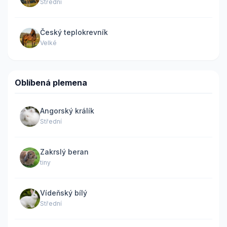
Střední
Český teplokrevník
Velké
Oblíbená plemena
Angorský králík
Střední
Zakrslý beran
tiny
Vídeňský bílý
Střední