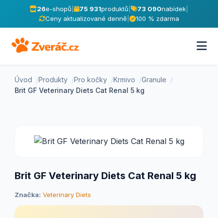
26
e-shopů
|
75 931
produktů
|
73 090
nabídek
|
Ceny aktualizované denně
|
100 % zdarma
Úvod
Produkty
Pro kočky
Krmivo
Granule
Brit GF Veterinary Diets Cat Renal 5 kg
Brit GF Veterinary Diets Cat Renal 5 kg
Značka:
Veterinary Diets