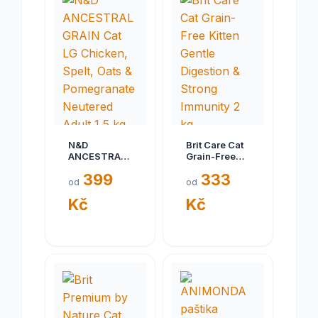
N&D
Brit Care Cat
ANCESTRAL
Grain-Free
GRAIN Cat LG
Kitten Gentle
399
333
Chicken,
Digestion &
od
od
Spelt, Oats &
Strong
Kč
Kč
Pomegranate
Immunity 2
Neutered
kg
Adult 1,5 kg