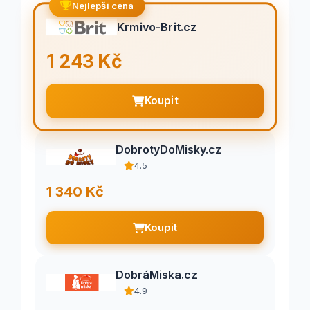
Nejlepší cena
Krmivo-Brit.cz
1 243 Kč
Koupit
DobrotyDoMisky.cz
4.5
1 340 Kč
Koupit
DobráMiska.cz
4.9