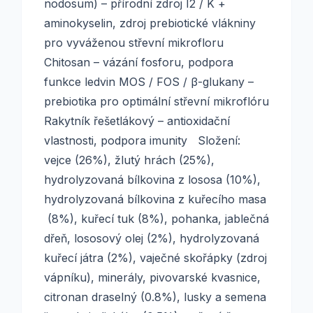
nodosum) – přírodní zdroj I2 / K +
aminokyselin, zdroj prebiotické vlákniny
pro vyváženou střevní mikrofloru
Chitosan – vázání fosforu, podpora
funkce ledvin MOS / FOS / β-glukany –
prebiotika pro optimální střevní mikroflóru
Rakytník řešetlákový – antioxidační
vlastnosti, podpora imunity Složení:
vejce (26%), žlutý hrách (25%),
hydrolyzovaná bílkovina z lososa (10%),
hydrolyzovaná bílkovina z kuřecího masa
(8%), kuřecí tuk (8%), pohanka, jablečná
dřeň, lososový olej (2%), hydrolyzovaná
kuřecí játra (2%), vaječné skořápky (zdroj
vápníku), minerály, pivovarské kvasnice,
citronan draselný (0.8%), lusky a semena