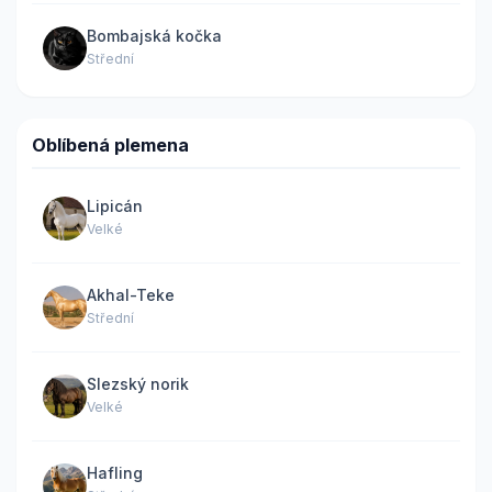
Bombajská kočka
Střední
Oblíbená plemena
Lipicán
Velké
Akhal-Teke
Střední
Slezský norik
Velké
Hafling