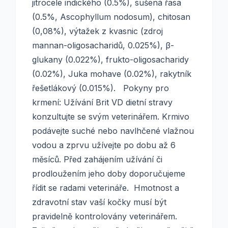
jitrocele indického (0.5%), sušená řasa
(0.5%, Ascophyllum nodosum), chitosan
(0,08%), výtažek z kvasnic (zdroj
mannan-oligosacharidů, 0.025%), β-
glukany (0.022%), frukto-oligosacharidy
(0.02%), Juka mohave (0.02%), rakytník
řešetlákový (0.015%). Pokyny pro
krmení: Užívání Brit VD dietní stravy
konzultujte se svým veterinářem. Krmivo
podávejte suché nebo navlhčené vlažnou
vodou a zprvu užívejte po dobu až 6
měsíců. Před zahájením užívání či
prodloužením jeho doby doporučujeme
řídit se radami veterináře. Hmotnost a
zdravotní stav vaší kočky musí být
pravidelně kontrolovány veterinářem.