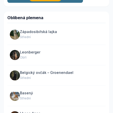
Oblíbená plemena
Západosibiřská lajka
Střední
Leonberger
Obří
Belgický ovčák – Groenendael
Střední
Basenji
Střední