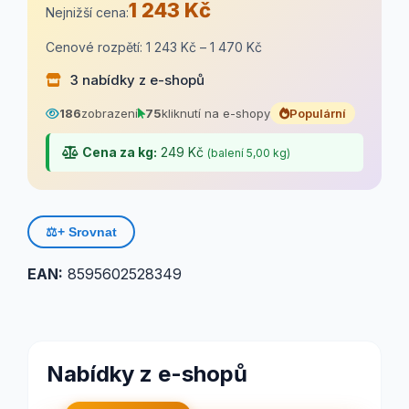
1 243 Kč
Nejnižší cena:
Cenové rozpětí: 1 243 Kč – 1 470 Kč
3 nabídky z e-shopů
186
zobrazení
75
kliknutí na e-shopy
Populární
Cena za kg:
249 Kč
(balení 5,00 kg)
⚖️
+ Srovnat
EAN:
8595602528349
Nabídky z e-shopů