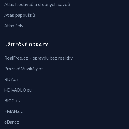
Atlas hlodavců a drobných savců
Atlas papoušků
Atlas želv
UŽITEČNÉ ODKAZY
RealFree.cz - opravdu bez realitky
PražskéMuzikály.cz
RDY.cz
i-DIVADLO.eu
BIGG.cz
FMAN.cz
eBar.cz