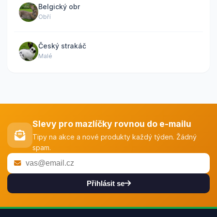
Belgický obr
Obří
Český strakáč
Malé
Slevy pro mazlíčky rovnou do e-mailu
Tipy na akce a nové produkty každý týden. Žádný
spam.
Přihlásit se