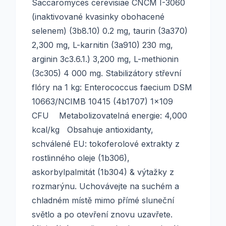
Saccaromyces cerevisiae CNCM I-3060
(inaktivované kvasinky obohacené
selenem) (3b8.10) 0.2 mg, taurin (3a370)
2,300 mg, L-karnitin (3a910) 230 mg,
arginin 3c3.6.1.) 3,200 mg, L-methionin
(3c305) 4 000 mg. Stabilizátory střevní
flóry na 1 kg: Enterococcus faecium DSM
10663/NCIMB 10415 (4b1707) 1x109
CFU Metabolizovatelná energie: 4,000
kcal/kg Obsahuje antioxidanty,
schválené EU: tokoferolové extrakty z
rostlinného oleje (1b306),
askorbylpalmitát (1b304) & výtažky z
rozmarýnu. Uchovávejte na suchém a
chladném místě mimo přímé sluneční
světlo a po otevření znovu uzavřete.