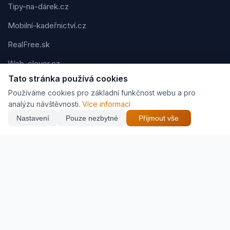
Tipy-na-dárek.cz
Mobilní-kadeřnictví.cz
RealFree.sk
Web-clever.cz
Tato stránka používá cookies
Kvízov.cz
Používáme cookies pro základní funkčnost webu a pro
Karavaning.net
analýzu návštěvnosti.
Více informací
Nastavení
Pouze nezbytné
Přijmout vše
CVčko.eu
NEJNIŽŠÍ CENA
Najít nejlepší cenu
1 243 Kč
Podmínky použití
Ochrana osobních údajů
Cookies
Jak vyděláváme (affiliate)
© 2026 Zveráč.cz. Všechna práva vyhrazena. | Vytvořil
Pavel
Jirouš