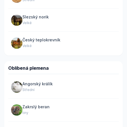
Slezský norik
Velké
Český teplokrevník
Velké
Oblíbená plemena
Angorský králík
Střední
Zakrslý beran
tiny