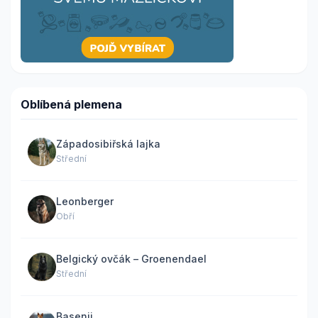
Oblíbená plemena
Západosibiřská lajka
Střední
Leonberger
Obří
Belgický ovčák – Groenendael
Střední
Basenji