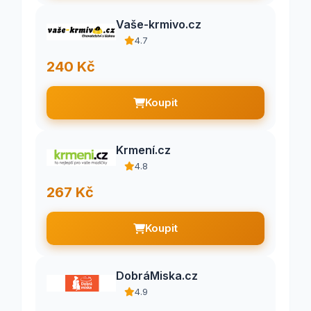
Vaše-krmivo.cz
4.7
240 Kč
Koupit
Krmení.cz
4.8
267 Kč
Koupit
DobráMiska.cz
4.9