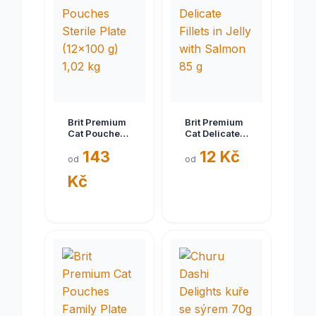
Brit Premium
Brit Premium
Cat Pouches
Cat Delicate
Sterile Plate
Fillets in Jelly
143
12 Kč
(12x100 g)
with Salmon
od
od
1,02 kg
85 g
Kč