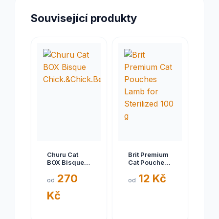
Související produkty
Churu Cat
Brit Premium
BOX Bisque
Cat Pouches
Chick.&Chick.Beef&Tun.Salm.10x40g
Lamb for
270
12 Kč
Sterilized 100
od
od
g
Kč