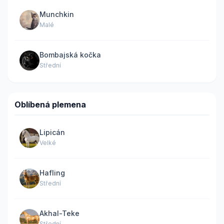
Munchkin
Malé
Bombajská kočka
Střední
Oblíbená plemena
Lipicán
Velké
Hafling
Střední
Akhal-Teke
Střední