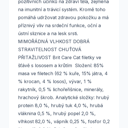
pozitivních účinků na zdraví těla, zejména
na imunitní a trávicí systém. Kromě toho
pomáhá udržovat zdravou pokožku a má
příznivý vliv na srdeční funkce, oční a
ústní sliznice a na lesk srsti.
MIMOŘÁDNÁ VLHKOST DOBRÁ
STRAVITELNOST CHUŤOVÁ
PŘITAŽLIVOST Brit Care Cat filetky ve
šťávě s lososem a krůtím Složení: 85%
masa ve filetech (62 % kuře, 15% játra, 4
% krocan, 4 % losos), vývar, 1 %
rakytník, 0,5 % lichořeřišnice, minerály,
hrachový škrob. Analytické složky: hrubý
protein 8,0 %, hrubý tuk 4,0 %, hrubá
vláknina 0,5 %, hrubý popel 2,0 %,
vlhkost 82,0 %, vápník 0,25 %, fosfor 0,2