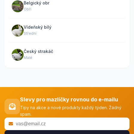
Belgický obr
Obří
Vídeňský bílý
Střední
Český strakáč
Malé
Slevy pro mazlíčky rovnou do e-mailu
Tipy na akce a nové produkty každý týden. Žádný
spam.