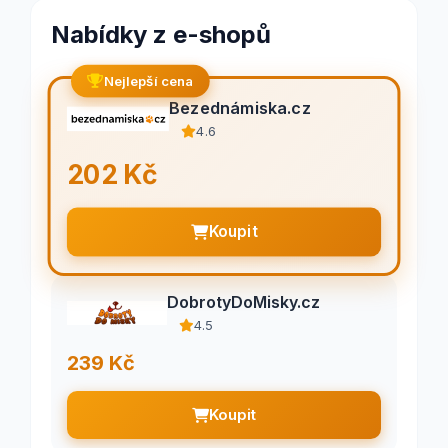
Nabídky z e-shopů
Nejlepší cena
Bezednámiska.cz
4.6
202 Kč
Koupit
DobrotyDoMisky.cz
4.5
239 Kč
Koupit