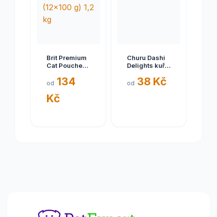
Brit Premium
Churu Dashi
Cat Pouches
Delights kuře
Family Plate
se sýrem 70g
134
38 Kč
(12x100 g)
od
od
1,2 kg
Kč