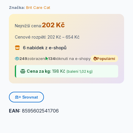
Značka:
Brit Care Cat
202 Kč
Nejnižší cena:
Cenové rozpětí: 202 Kč – 654 Kč
6 nabídek z e-shopů
249
zobrazení
134
kliknutí na e-shopy
Populární
Cena za kg:
198 Kč
(balení 1,02 kg)
⚖️
+ Srovnat
EAN:
8595602541706