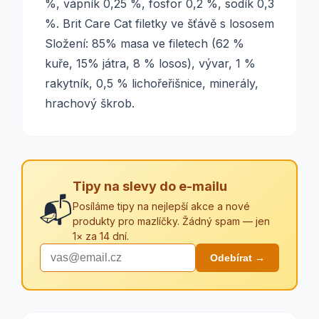
%, vápník 0,25 %, fosfor 0,2 %, sodík 0,3
%. Brit Care Cat filetky ve šťávě s lososem
Složení: 85% masa ve filetech (62 %
kuře, 15% játra, 8 % losos), vývar, 1 %
rakytník, 0,5 % lichořeřišnice, minerály,
hrachový škrob.
Tipy na slevy do e-mailu
📬
Posíláme tipy na nejlepší akce a nové
produkty pro mazlíčky. Žádný spam — jen
1× za 14 dní.
Odebírat →