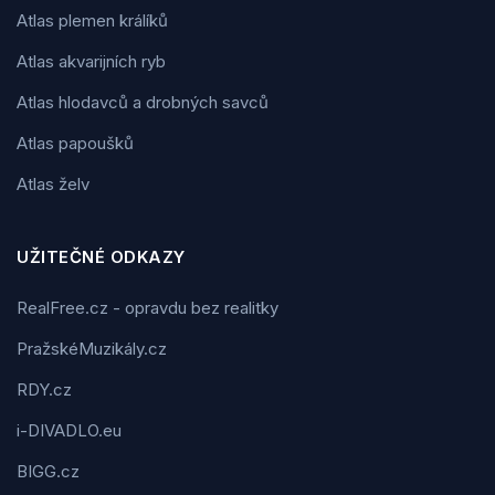
Atlas plemen králíků
Atlas akvarijních ryb
Atlas hlodavců a drobných savců
Atlas papoušků
Atlas želv
UŽITEČNÉ ODKAZY
RealFree.cz - opravdu bez realitky
PražskéMuzikály.cz
RDY.cz
i-DIVADLO.eu
BIGG.cz