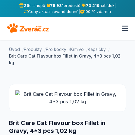
26
e-shopů
|
75 931
produktů
|
73 219
nabídek
|
Ceny aktualizované denně
|
100 % zdarma
Úvod
Produkty
Pro kočky
Krmivo
Kapsičky
Brit Care Cat Flavour box Fillet in Gravy, 4*3 pcs 1,02
kg
Brit Care Cat Flavour box Fillet in
Gravy, 4*3 pcs 1,02 kg