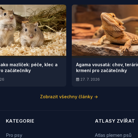
jako mazlíček: péče, klec a
Agama vousatá: chov, terár
ro začátečníky
krmení pro začátečníky
026
27. 7. 2026
Zobrazit všechny články →
KATEGORIE
ATLASY ZVÍŘAT
Pro psy
Atlas plemen psů