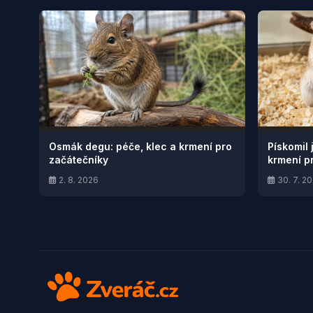
Osmák degu: péče, klec a krmení pro
Pískomil 
začátečníky
krmení p
2. 8. 2026
30. 7. 2