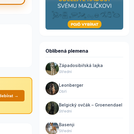
Oblíbená plemena
Západosibiřská lajka
Střední
Leonberger
Obří
debírat →
Belgický ovčák – Groenendael
Střední
Basenji
Střední