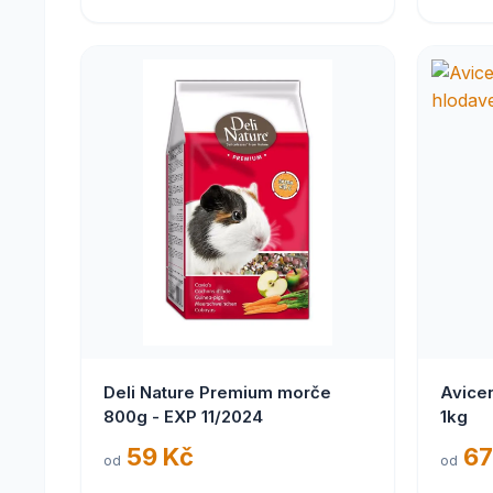
Deli Nature Premium morče
Avice
800g - EXP 11/2024
1kg
59 Kč
67
od
od