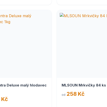
ntra Deluxe malý hlodavec
MLSOUN Mrkvičky 84 ks
258 Kč
od
 Kč