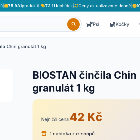
pů
|
75 931
produktů
|
73 111
nabídek
|
Ceny aktualizované denně
|
1
Psi
Kočky
la Chin granulát 1 kg
BIOSTAN činčila Chin
granulát 1 kg
42 Kč
Nejnižší cena:
1 nabídka z e-shopů