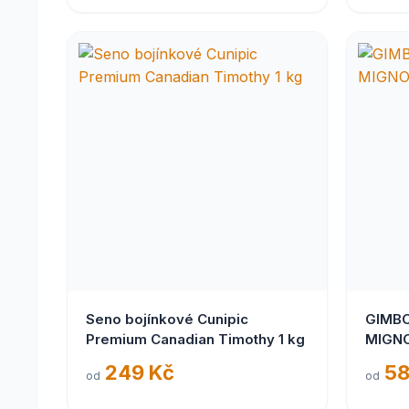
Seno bojínkové Cunipic
GIMBO
Premium Canadian Timothy 1 kg
MIGNO
249 Kč
58
od
od