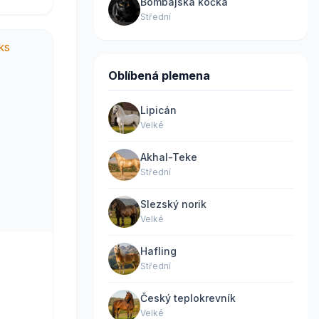
Bombajská kočka
Střední
Oblíbená plemena
Lipicán
Velké
Akhal-Teke
Střední
Slezský norik
Velké
Hafling
Střední
Český teplokrevník
Velké