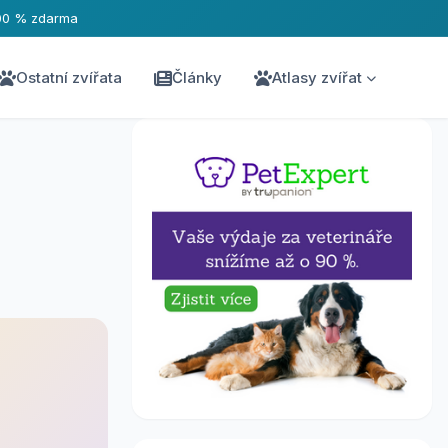
00 % zdarma
Ostatní zvířata
Články
Atlasy zvířat