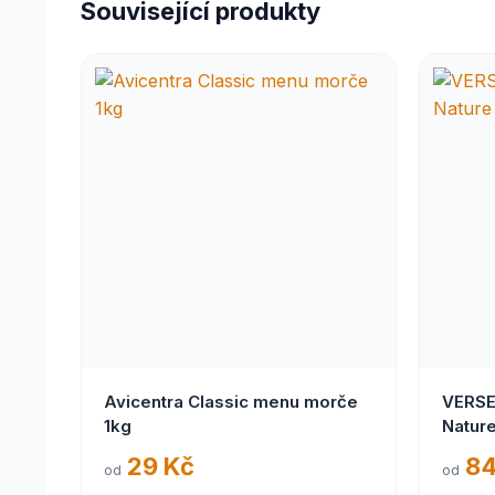
Související produkty
Avicentra Classic menu morče
VERSE
1kg
Natur
29 Kč
84
od
od