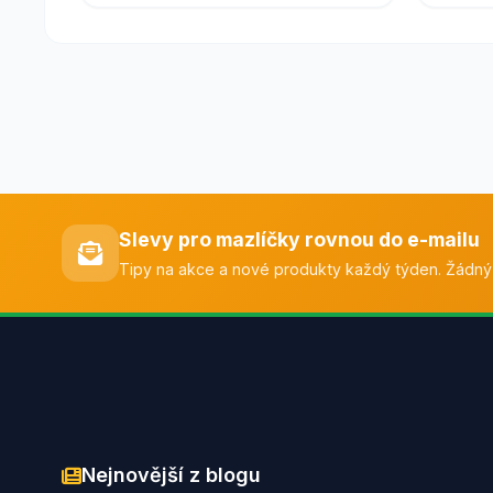
Slevy pro mazlíčky rovnou do e-mailu
Tipy na akce a nové produkty každý týden. Žádný
Nejnovější z blogu