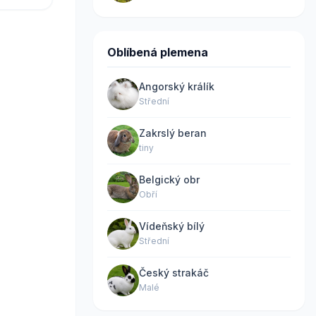
Oblíbená plemena
Angorský králík
Střední
Zakrslý beran
tiny
Belgický obr
Obří
Vídeňský bílý
Střední
Český strakáč
Malé