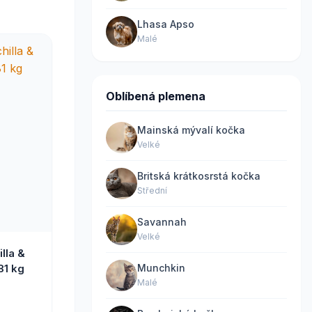
Lhasa Apso
Malé
Oblíbená plemena
Mainská mývalí kočka
Velké
Britská krátkosrstá kočka
Střední
Savannah
Velké
lla &
81 kg
Munchkin
Malé