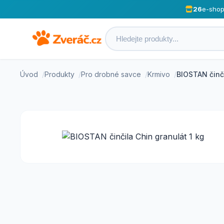
26
e-sho
Úvod
Produkty
Pro drobné savce
Krmivo
BIOSTAN činči