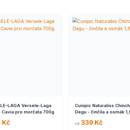
LE-LAGA Versele-Laga
Cunipic Naturaliss Chinchi
e Cavia pro morčata 700g
Degu - činčila a osmák 1,
 Kč
339 Kč
od