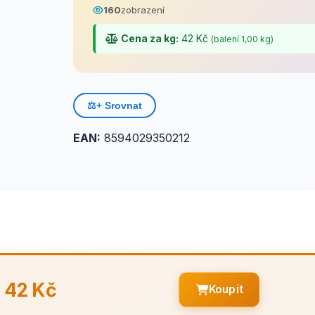
160
zobrazení
Cena za kg:
42 Kč
(balení 1,00 kg)
⚖️
+ Srovnat
EAN:
8594029350212
42 Kč
Koupit