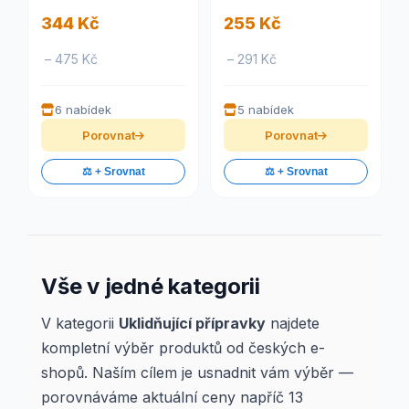
344 Kč
255 Kč
– 475 Kč
– 291 Kč
6 nabídek
5 nabídek
Porovnat
Porovnat
⚖️ + Srovnat
⚖️ + Srovnat
Vše v jedné kategorii
V kategorii
Uklidňující přípravky
najdete
kompletní výběr produktů od českých e-
shopů. Naším cílem je usnadnit vám výběr —
porovnáváme aktuální ceny napříč 13