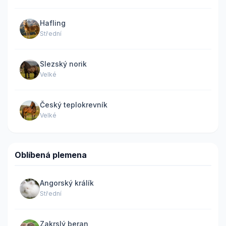
Hafling
Střední
Slezský norik
Velké
Český teplokrevník
Velké
Oblíbená plemena
Angorský králík
Střední
Zakrslý beran