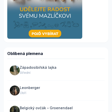
Oblíbená plemena
Západosibiřská lajka
Střední
Leonberger
Obří
Belgický ovčák – Groenendael