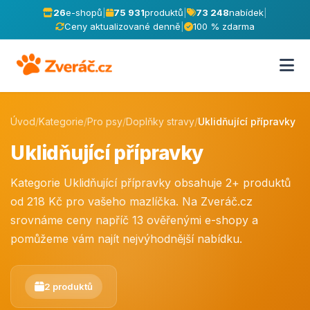
26
e-shopů
|
75 931
produktů
|
73 248
nabídek
|
Ceny aktualizované denně
|
100 % zdarma
Úvod
/
Kategorie
/
Pro psy
/
Doplňky stravy
/
Uklidňující přípravky
Uklidňující přípravky
Kategorie Uklidňující přípravky obsahuje 2+ produktů
od 218 Kč pro vašeho mazlíčka. Na Zveráč.cz
srovnáme ceny napříč 13 ověřenými e-shopy a
pomůžeme vám najít nejvýhodnější nabídku.
2 produktů