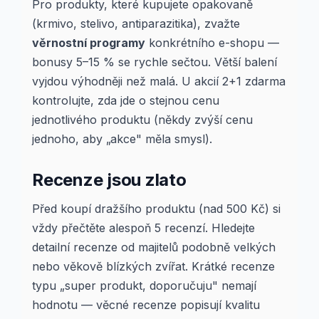
Pro produkty, které kupujete opakovaně
(krmivo, stelivo, antiparazitika), zvažte
věrnostní programy
konkrétního e-shopu —
bonusy 5–15 % se rychle sečtou. Větší balení
vyjdou výhodněji než malá. U akcií 2+1 zdarma
kontrolujte, zda jde o stejnou cenu
jednotlivého produktu (někdy zvýší cenu
jednoho, aby „akce" měla smysl).
Recenze jsou zlato
Před koupí dražšího produktu (nad 500 Kč) si
vždy přečtěte alespoň 5 recenzí. Hledejte
detailní recenze od majitelů podobně velkých
nebo věkově blízkých zvířat. Krátké recenze
typu „super produkt, doporučuju" nemají
hodnotu — věcné recenze popisují kvalitu