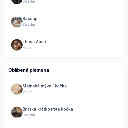
Střední
Basenji
Střední
Lhasa Apso
Malé
Oblíbená plemena
Mainská mývalí kočka
Velké
Britská krátkosrstá kočka
Střední