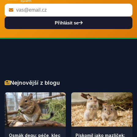
spam.
Přihlásit se
Nejnovější z blogu
Osmák degu: péče, klec
Pískomil jako mazlíček: