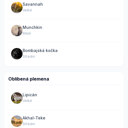
Savannah
Velké
Munchkin
Malé
Bombajská kočka
Střední
Oblíbená plemena
Lipicán
Velké
Akhal-Teke
Střední