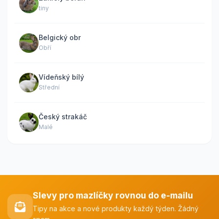
tiny
Belgický obr
Obří
Vídeňský bílý
Střední
Český strakáč
Malé
Slevy pro mazlíčky rovnou do e-mailu
Tipy na akce a nové produkty každý týden. Žádný