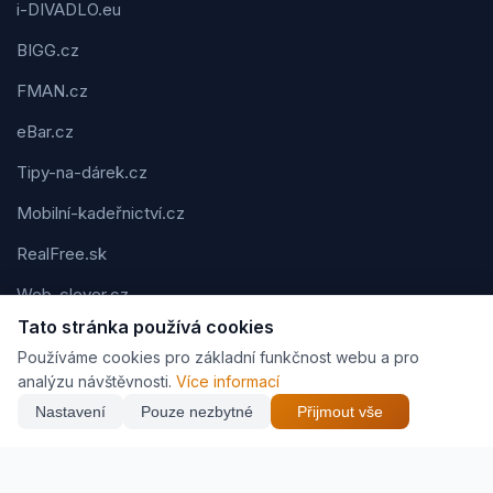
i-DIVADLO.eu
BIGG.cz
FMAN.cz
eBar.cz
Tipy-na-dárek.cz
Mobilní-kadeřnictví.cz
RealFree.sk
Web-clever.cz
Tato stránka používá cookies
Kvízov.cz
Používáme cookies pro základní funkčnost webu a pro
Karavaning.net
analýzu návštěvnosti.
Více informací
Nastavení
Pouze nezbytné
Přijmout vše
CVčko.eu