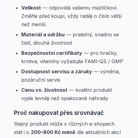
Velikost
— odpovídá vašemu mazlíčkovi.
Změřte před koupí, vždy raději o číslo větší
než menší.
Materiál a údržbu
— pratelný, snadno se
čistí, dlouhá životnost
Bezpečnostní certifikáty
— pro hračky,
krmiva, vitamíny vyžadujte FAMI-QS / GMP
Dostupnost servisu a záruky
— výměna,
pozáruční servis
Cenu vs. životnost
— kvalitní produkt
vyjde levněji než opakované náhrady
Proč nakupovat přes srovnávač
Stejný produkt může v různých e-shopech
stát i o
200–800 Kč méně
dle aktuálních akcí