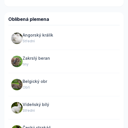
Oblíbená plemena
Angorský králík
Střední
Zakrslý beran
tiny
Belgický obr
Obří
Vídeňský bílý
Střední
Český strakáč