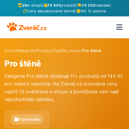
26
e-shopů
|
75 931
produktů
|
73 230
nabídek
|
Ceny aktualizované denně
|
100 % zdarma
Úvod
/
Kategorie
/
Pro psy
/
Doplňky stravy
/
Pro štěně
Pro štěně
Kategorie Pro štěně obsahuje 11+ produktů od 144 Kč
pro vašeho mazlíčka. Na Zveráč.cz srovnáme ceny
napříč 13 ověřenými e-shopy a pomůžeme vám najít
nejvýhodnější nabídku.
11 produktů