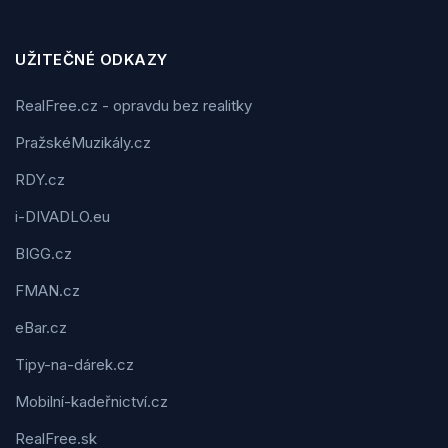
UŽITEČNÉ ODKAZY
RealFree.cz - opravdu bez realitky
PražskéMuzikály.cz
RDY.cz
i-DIVADLO.eu
BIGG.cz
FMAN.cz
eBar.cz
Tipy-na-dárek.cz
Mobilní-kadeřnictví.cz
RealFree.sk