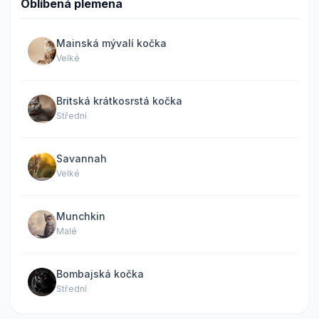
Oblíbená plemena
Mainská mývalí kočka
Velké
Britská krátkosrstá kočka
Střední
Savannah
Velké
Munchkin
Malé
Bombajská kočka
Střední