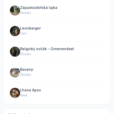
Západosibiřská lajka
Střední
Leonberger
Obří
Belgický ovčák – Groenendael
Střední
Basenji
Střední
Lhasa Apso
Malé