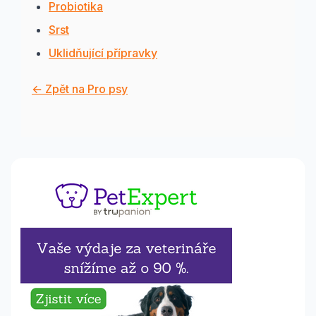
Probiotika
Srst
Uklidňující přípravky
← Zpět na Pro psy