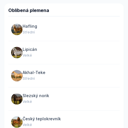
Oblíbená plemena
Hafling
Střední
Lipicán
Velké
Akhal-Teke
Střední
Slezský norik
Velké
Český teplokrevník
Velké