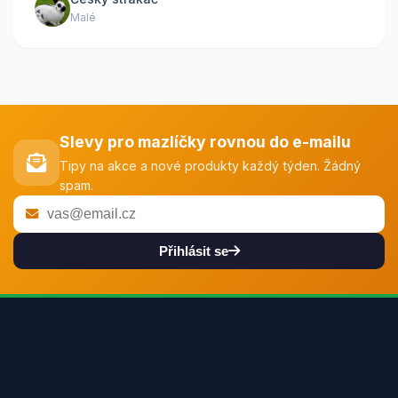
Malé
Slevy pro mazlíčky rovnou do e-mailu
Tipy na akce a nové produkty každý týden. Žádný
spam.
Přihlásit se