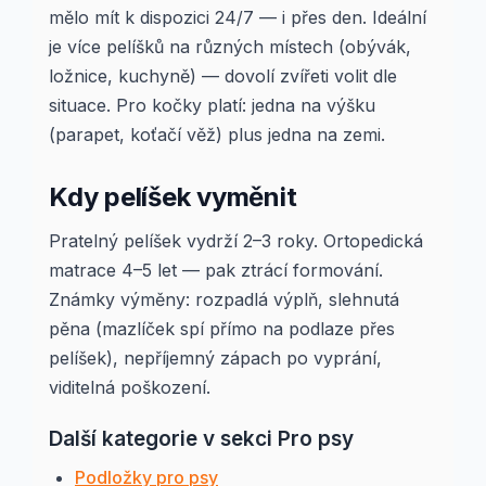
mělo mít k dispozici 24/7 — i přes den. Ideální
je více pelíšků na různých místech (obývák,
ložnice, kuchyně) — dovolí zvířeti volit dle
situace. Pro kočky platí: jedna na výšku
(parapet, koťačí věž) plus jedna na zemi.
Kdy pelíšek vyměnit
Pratelný pelíšek vydrží 2–3 roky. Ortopedická
matrace 4–5 let — pak ztrácí formování.
Známky výměny: rozpadlá výplň, slehnutá
pěna (mazlíček spí přímo na podlaze přes
pelíšek), nepříjemný zápach po vyprání,
viditelná poškození.
Další kategorie v sekci Pro psy
Podložky pro psy