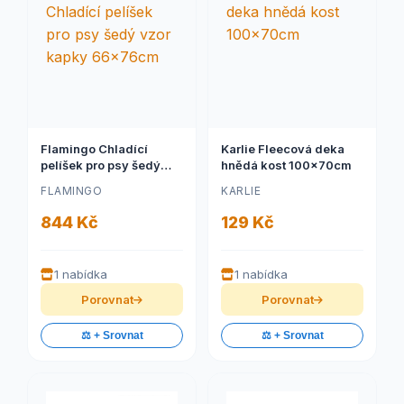
Flamingo Chladící
Karlie Fleecová deka
pelíšek pro psy šedý
hnědá kost 100x70cm
vzor kapky 66x76cm
FLAMINGO
KARLIE
844 Kč
129 Kč
1 nabídka
1 nabídka
Porovnat
Porovnat
⚖️ + Srovnat
⚖️ + Srovnat