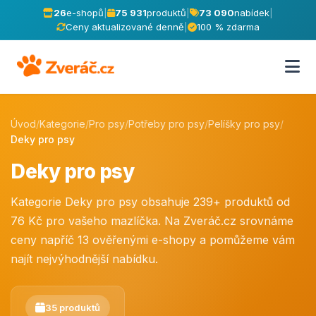
26
e-shopů
|
75 931
produktů
|
73 090
nabídek
|
Ceny aktualizované denně
|
100 % zdarma
Úvod
/
Kategorie
/
Pro psy
/
Potřeby pro psy
/
Pelíšky pro psy
/
Deky pro psy
Deky pro psy
Kategorie Deky pro psy obsahuje 239+ produktů od
76 Kč pro vašeho mazlíčka. Na Zveráč.cz srovnáme
ceny napříč 13 ověřenými e-shopy a pomůžeme vám
najít nejvýhodnější nabídku.
35 produktů