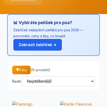
📊 Vybíráte pelíšek pro psa?
Žebříček nejlepších pelíšků pro psa 2026 —
porovnání, ceny a tipy, co koupit.
Zobrazit žebříček →
35
produktů
Filtry
Řadit: