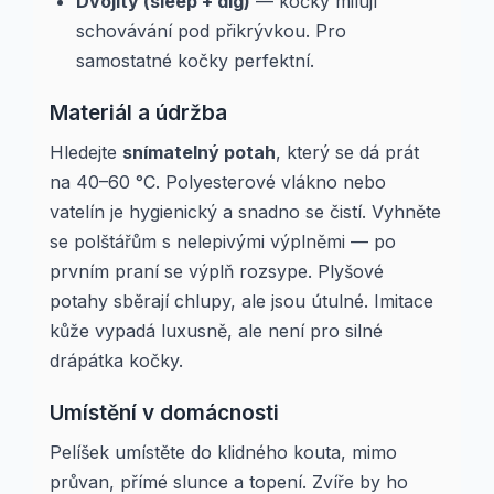
Dvojitý (sleep + dig)
— kočky milují
schovávání pod přikrývkou. Pro
samostatné kočky perfektní.
Materiál a údržba
Hledejte
snímatelný potah
, který se dá prát
na 40–60 °C. Polyesterové vlákno nebo
vatelín je hygienický a snadno se čistí. Vyhněte
se polštářům s nelepivými výplněmi — po
prvním praní se výplň rozsype. Plyšové
potahy sběrají chlupy, ale jsou útulné. Imitace
kůže vypadá luxusně, ale není pro silné
drápátka kočky.
Umístění v domácnosti
Pelíšek umístěte do klidného kouta, mimo
průvan, přímé slunce a topení. Zvíře by ho