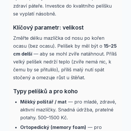
zdraví páteře. Investice do kvalitního pelíšku
se vyplatí násobně.
Klíčový parametr: velikost
Změřte délku mazlíčka od nosu po kořen
ocasu (bez ocasu). Pelíšek by měl být o
15–25
cm delší
— aby se mohl zvíře natáhnout. Příliš
velký pelíšek nedrží teplo (zvíře nemá nic, k
čemu by se přitulilo), příliš malý nutí spát
stočený a omezuje růst u štěňat.
Typy pelíšků a pro koho
Měkký polštář / mat
— pro mladé, zdravé,
aktivní mazlíčky. Snadná údržba, pratelné
potahy. 500–1500 Kč.
Ortopedický (memory foam)
— pro