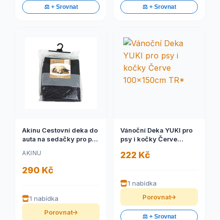
⚖️ + Srovnat
⚖️ + Srovnat
Akinu Cestovní deka do
Vánoční Deka YUKI pro
auta na sedačky pro psy
psy i kočky Červe
černá 135 x 160 cm
100x150cm TR*
AKINU
222 Kč
290 Kč
1 nabídka
Porovnat
1 nabídka
Porovnat
⚖️ + Srovnat