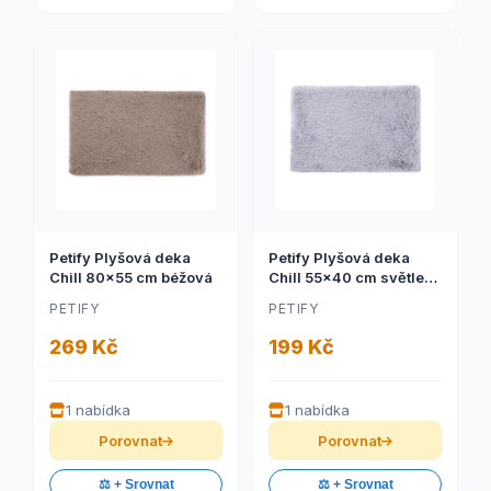
Petify Plyšová deka
Petify Plyšová deka
Chill 80x55 cm béžová
Chill 55x40 cm světle
šedá
PETIFY
PETIFY
269 Kč
199 Kč
1 nabídka
1 nabídka
Porovnat
Porovnat
⚖️ + Srovnat
⚖️ + Srovnat