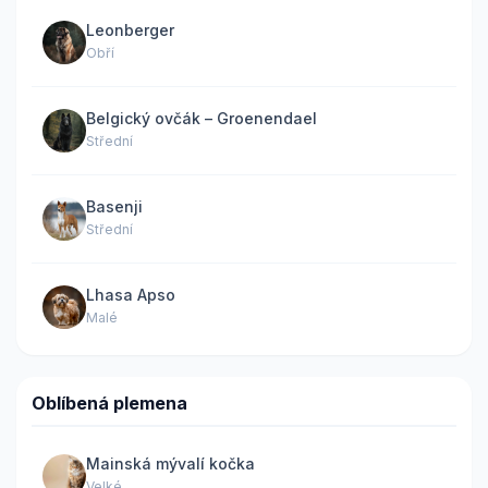
Leonberger
Obří
Belgický ovčák – Groenendael
Střední
Basenji
Střední
Lhasa Apso
Malé
Oblíbená plemena
Mainská mývalí kočka
Velké