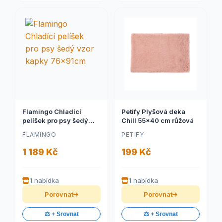
Flamingo Chladící
Petify Plyšová deka
pelíšek pro psy šedý
Chill 55x40 cm růžová
vzor kapky 76x91cm
FLAMINGO
PETIFY
1 189 Kč
199 Kč
1 nabídka
1 nabídka
Porovnat
Porovnat
⚖️ + Srovnat
⚖️ + Srovnat