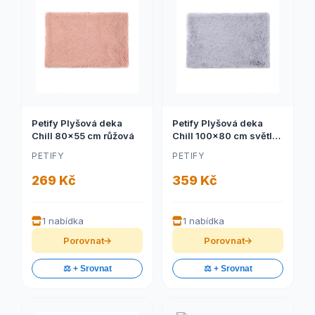
Petify Plyšová deka
Petify Plyšová deka
Chill 80x55 cm růžová
Chill 100x80 cm světle
šedá
PETIFY
PETIFY
269 Kč
359 Kč
1 nabídka
1 nabídka
Porovnat
Porovnat
⚖️ + Srovnat
⚖️ + Srovnat