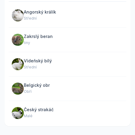
Angorský králík
Střední
Zakrslý beran
tiny
Vídeňský bílý
Střední
Belgický obr
Obří
Český strakáč
Malé