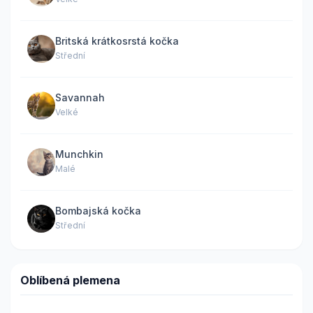
Britská krátkosrstá kočka
Střední
Savannah
Velké
Munchkin
Malé
Bombajská kočka
Střední
Oblíbená plemena