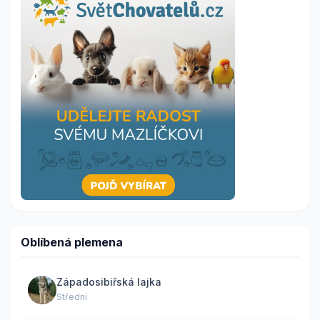
Oblíbená plemena
Západosibiřská lajka
Střední