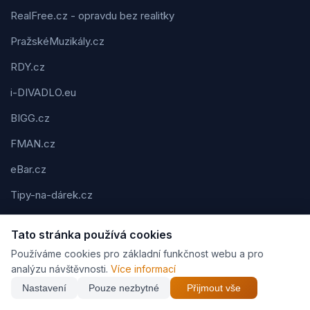
RealFree.cz - opravdu bez realitky
PražskéMuzikály.cz
RDY.cz
i-DIVADLO.eu
BIGG.cz
FMAN.cz
eBar.cz
Tipy-na-dárek.cz
Mobilní-kadeřnictví.cz
Tato stránka používá cookies
RealFree.sk
Používáme cookies pro základní funkčnost webu a pro
analýzu návštěvnosti.
Více informací
Web-clever.cz
Nastavení
Pouze nezbytné
Přijmout vše
Kvízov.cz