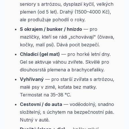
seniory s artrózou, dysplazií kyčlí, velkých
plemen (od 5 let). Drahý (1500–4000 Kč),
ale prodlužuje pohodlí o roky.
S okrajem / bunker / hnízdo
— pro
mazlíčky, kteří se rádi „schovávají" (čivava,
kočky, malí psi). Dává pocit bezpečí.
Chladicí (gel mat)
— pro horké letní dny.
Gel se aktivuje váhou zvířete. Skvělé pro
dlouhosrstá plemena a brachycefaliky.
Vyhřívaný
— pro starší zvířata s artrózou,
malé psy v zimě, koťata bez matky.
Termostat na 35–38 °C.
Cestovní / do auta
— voděodolný, snadno
složitelný, s úchytem na bezpečnostní pás.
Nutný v autě.