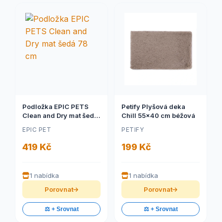
Podložka EPIC PETS
Petify Plyšová deka
Clean and Dry mat šedá
Chill 55x40 cm béžová
78 cm
EPIC PET
PETIFY
419 Kč
199 Kč
1 nabídka
1 nabídka
Porovnat
Porovnat
⚖️ + Srovnat
⚖️ + Srovnat