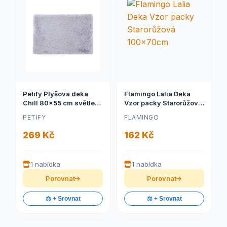
Petify Plyšová deka
Flamingo Lalia Deka
Chill 80x55 cm světle
Vzor packy Starorůžová
šedá
100x70cm
PETIFY
FLAMINGO
269 Kč
162 Kč
1 nabídka
1 nabídka
Porovnat
Porovnat
⚖️ + Srovnat
⚖️ + Srovnat