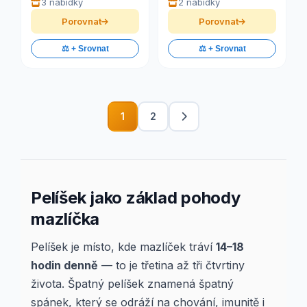
3 nabídky
2 nabídky
Porovnat
Porovnat
⚖️ + Srovnat
⚖️ + Srovnat
1
2
Pelíšek jako základ pohody
mazlíčka
Pelíšek je místo, kde mazlíček tráví
14–18
hodin denně
— to je třetina až tři čtvrtiny
života. Špatný pelíšek znamená špatný
spánek, který se odráží na chování, imunitě i