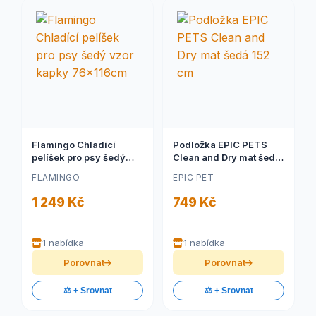
Flamingo Chladící
Podložka EPIC PETS
pelíšek pro psy šedý
Clean and Dry mat šedá
vzor kapky 76x116cm
152 cm
FLAMINGO
EPIC PET
1 249 Kč
749 Kč
1 nabídka
1 nabídka
Porovnat
Porovnat
⚖️ + Srovnat
⚖️ + Srovnat