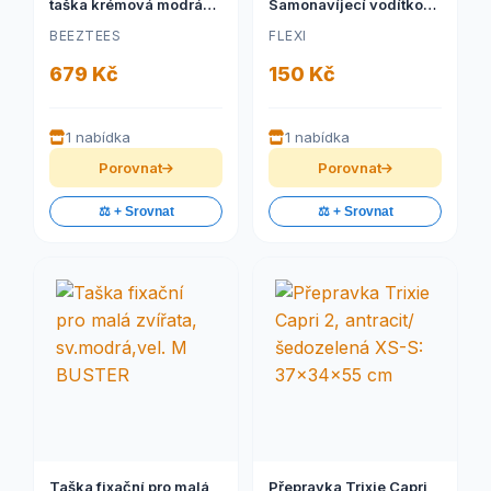
taška krémová modrá
Samonavíjecí vodítko
43x25x27cm
pro kočky STANDARD
BEEZTEES
FLEXI
679 Kč
150 Kč
1 nabídka
1 nabídka
Porovnat
Porovnat
⚖️ + Srovnat
⚖️ + Srovnat
Taška fixační pro malá
Přepravka Trixie Capri