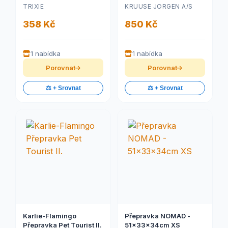
32x31x48 cm
BUSTER
TRIXIE
KRUUSE JORGEN A/S
358 Kč
850 Kč
1 nabídka
1 nabídka
Porovnat
Porovnat
⚖️ + Srovnat
⚖️ + Srovnat
Karlie-Flamingo
Přepravka NOMAD -
Přepravka Pet Tourist II.
51x33x34cm XS