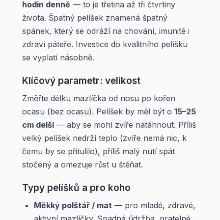
hodin denně
— to je třetina až tři čtvrtiny
života. Špatný pelíšek znamená špatný
spánek, který se odráží na chování, imunitě i
zdraví páteře. Investice do kvalitního pelíšku
se vyplatí násobně.
Klíčový parametr: velikost
Změřte délku mazlíčka od nosu po kořen
ocasu (bez ocasu). Pelíšek by měl být o
15–25
cm delší
— aby se mohl zvíře natáhnout. Příliš
velký pelíšek nedrží teplo (zvíře nemá nic, k
čemu by se přitulilo), příliš malý nutí spát
stočený a omezuje růst u štěňat.
Typy pelíšků a pro koho
Měkký polštář / mat
— pro mladé, zdravé,
aktivní mazlíčky. Snadná údržba, pratelné