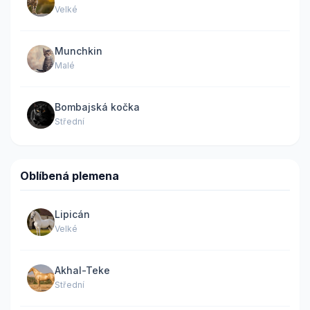
Velké
Munchkin
Malé
Bombajská kočka
Střední
Oblíbená plemena
Lipicán
Velké
Akhal-Teke
Střední