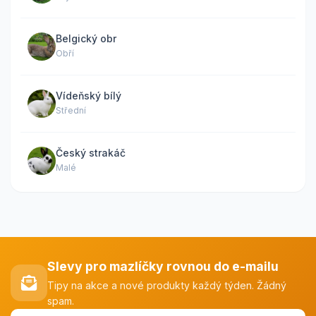
Belgický obr
Obří
Vídeňský bílý
Střední
Český strakáč
Malé
Slevy pro mazlíčky rovnou do e-mailu
Tipy na akce a nové produkty každý týden. Žádný
spam.