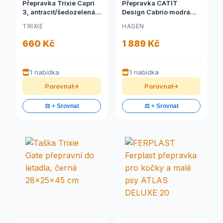
Přepravka Trixie Capri
Přepravka CATIT
3, antracit/šedozelená
Design Cabrio modrá
S: 40x38x61 cm
1ks
TRIXIE
HAGEN
660 Kč
1 889 Kč
1 nabídka
1 nabídka
Porovnat
Porovnat
⚖️ + Srovnat
⚖️ + Srovnat