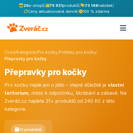
26
e-shopů
|
75 931
produktů
|
73 148
nabídek
|
Ceny aktualizované denně
|
100 % zdarma
Úvod
/
Kategorie
/
Pro kočky
/
Potřeby pro kočky
/
Přepravky pro kočky
Přepravky pro kočky
Pro kočku nejde jen o jídlo – stejně důležité je
vlastní
teritorium
, místo k odpočinku, škrábání a zábavě. Na
Zveráč.cz najdete 31+ produktů od 240 Kč z této
kategorie.
13 produktů