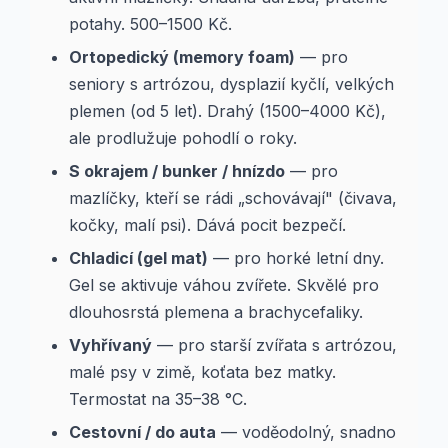
potahy. 500–1500 Kč.
Ortopedický (memory foam)
— pro
seniory s artrózou, dysplazií kyčlí, velkých
plemen (od 5 let). Drahý (1500–4000 Kč),
ale prodlužuje pohodlí o roky.
S okrajem / bunker / hnízdo
— pro
mazlíčky, kteří se rádi „schovávají" (čivava,
kočky, malí psi). Dává pocit bezpečí.
Chladicí (gel mat)
— pro horké letní dny.
Gel se aktivuje váhou zvířete. Skvělé pro
dlouhosrstá plemena a brachycefaliky.
Vyhřívaný
— pro starší zvířata s artrózou,
malé psy v zimě, koťata bez matky.
Termostat na 35–38 °C.
Cestovní / do auta
— voděodolný, snadno