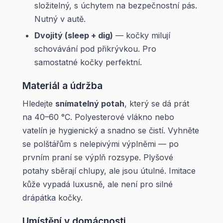
složitelný, s úchytem na bezpečnostní pás.
Nutný v autě.
Dvojitý (sleep + dig)
— kočky milují
schovávání pod přikrývkou. Pro
samostatné kočky perfektní.
Materiál a údržba
Hledejte
snímatelný potah
, který se dá prát
na 40–60 °C. Polyesterové vlákno nebo
vatelín je hygienický a snadno se čistí. Vyhněte
se polštářům s nelepivými výplněmi — po
prvním praní se výplň rozsype. Plyšové
potahy sběrají chlupy, ale jsou útulné. Imitace
kůže vypadá luxusně, ale není pro silné
drápátka kočky.
Umístění v domácnosti