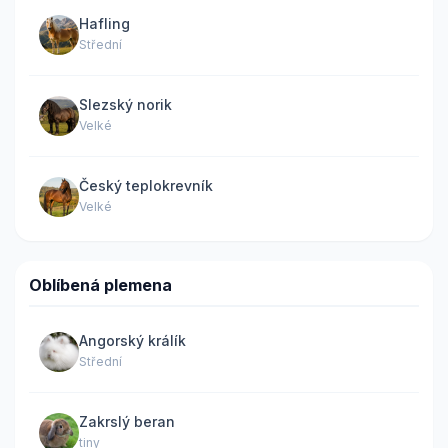
Hafling
Střední
Slezský norik
Velké
Český teplokrevník
Velké
Oblíbená plemena
Angorský králík
Střední
Zakrslý beran
tiny