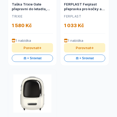
Taška Trixie Gate
FERPLAST Ferplast
přepravní do letadla,
přepravka pro kočky a
černá 28x25x45 cm
malé psy ATLAS
TRIXIE
FERPLAST
DELUXE 20
1 580 Kč
1 033 Kč
1 nabídka
1 nabídka
Porovnat
Porovnat
⚖️ + Srovnat
⚖️ + Srovnat