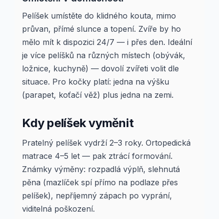
Pelíšek umístěte do klidného kouta, mimo
průvan, přímé slunce a topení. Zvíře by ho
mělo mít k dispozici 24/7 — i přes den. Ideální
je více pelíšků na různých místech (obývák,
ložnice, kuchyně) — dovolí zvířeti volit dle
situace. Pro kočky platí: jedna na výšku
(parapet, koťačí věž) plus jedna na zemi.
Kdy pelíšek vyměnit
Pratelný pelíšek vydrží 2–3 roky. Ortopedická
matrace 4–5 let — pak ztrácí formování.
Známky výměny: rozpadlá výplň, slehnutá
pěna (mazlíček spí přímo na podlaze přes
pelíšek), nepříjemný zápach po vyprání,
viditelná poškození.