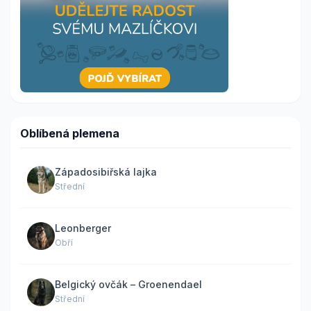
Oblíbená plemena
Západosibiřská lajka
Střední
Leonberger
Obří
Belgický ovčák – Groenendael
Střední