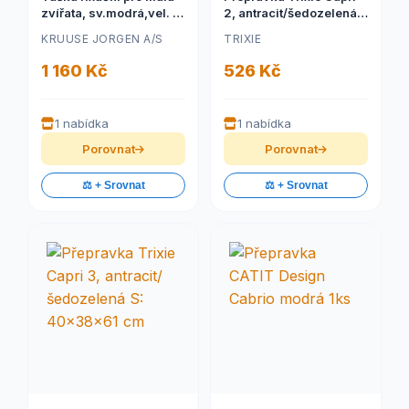
zvířata, sv.modrá,vel. M
2, antracit/šedozelená
BUSTER
XS-S: 37x34x55 cm
KRUUSE JORGEN A/S
TRIXIE
1 160 Kč
526 Kč
1 nabídka
1 nabídka
Porovnat
Porovnat
⚖️ + Srovnat
⚖️ + Srovnat