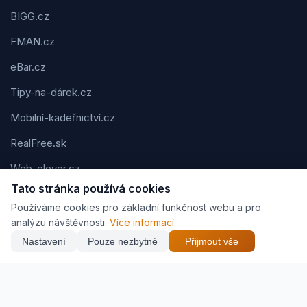
BIGG.cz
FMAN.cz
eBar.cz
Tipy-na-dárek.cz
Mobilní-kadeřnictví.cz
RealFree.sk
Web-clever.cz
Tato stránka používá cookies
Kvízov.cz
Používáme cookies pro základní funkčnost webu a pro
Karavaning.net
analýzu návštěvnosti.
Více informací
Nastavení
Pouze nezbytné
Přijmout vše
CVčko.eu