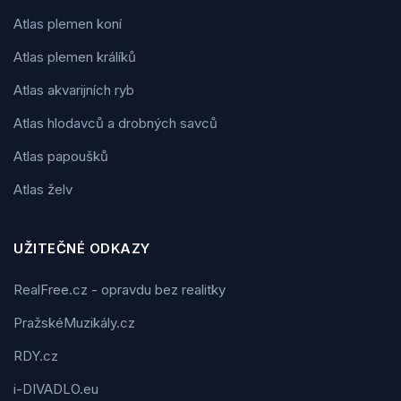
Atlas plemen koní
Atlas plemen králíků
Atlas akvarijních ryb
Atlas hlodavců a drobných savců
Atlas papoušků
Atlas želv
UŽITEČNÉ ODKAZY
RealFree.cz - opravdu bez realitky
PražskéMuzikály.cz
RDY.cz
i-DIVADLO.eu