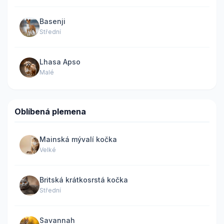
Basenji
Střední
Lhasa Apso
Malé
Oblíbená plemena
Mainská mývalí kočka
Velké
Britská krátkosrstá kočka
Střední
Savannah