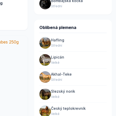
Bombajská kočka
0g
Střední
Oblíbená plemena
Hafling
Střední
Lipicán
Velké
Akhal-Teke
Střední
Slezský norik
Velké
Český teplokrevník
Velké