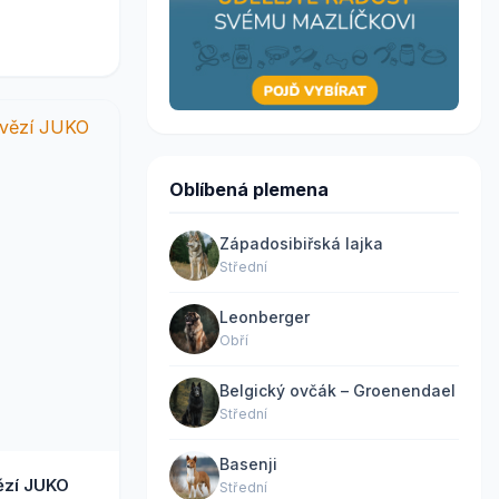
Oblíbená plemena
Západosibiřská lajka
Střední
Leonberger
Obří
Belgický ovčák – Groenendael
Střední
Basenji
ězí JUKO
Střední