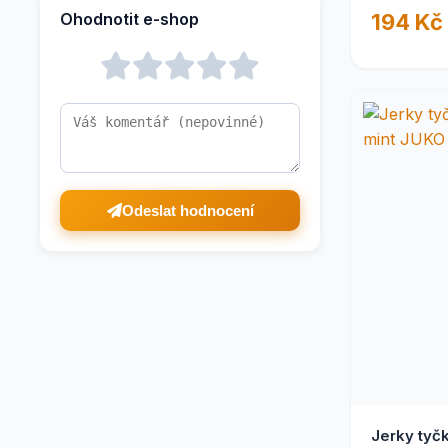
Ohodnotit e-shop
194 Kč
Misky a zásobníky pro psy
3
Pro psy
2
Odeslat hodnocení
Jerky tyč