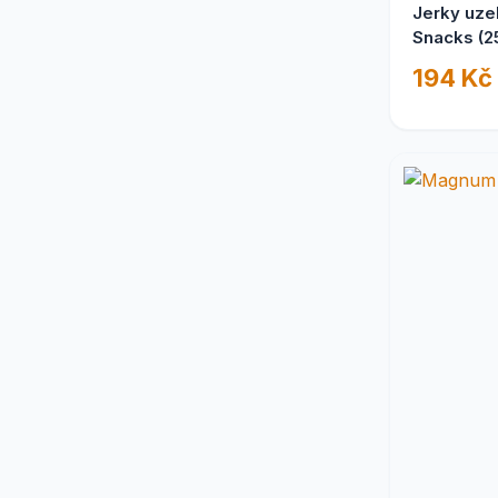
Jerky uze
Snacks (2
194 Kč