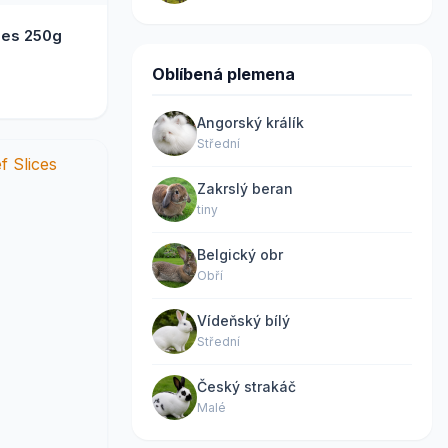
es 250g
Oblíbená plemena
Angorský králík
Střední
Zakrslý beran
tiny
Belgický obr
Obří
Vídeňský bílý
Střední
Český strakáč
Malé