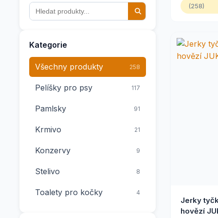
(258)
Kategorie
Všechny produkty
258
Pelíšky pro psy
117
Pamlsky
91
Krmivo
21
Konzervy
9
Stelivo
8
Toalety pro kočky
4
Jerky tyč
hovězí JU
Doplňky stravy
3