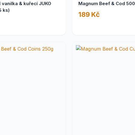
l vanilka & kuřecí JUKO
Magnum Beef & Cod 50
5 ks)
189 Kč