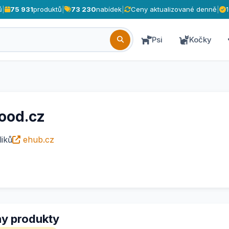
ů
|
75 931
produktů
|
73 230
nabídek
|
Ceny aktualizované denně
|
Psi
Kočky
od.cz
iků
ehub.cz
y produkty