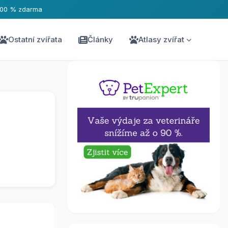
100 % zdarma
Ostatní zvířata
Články
Atlasy zvířat