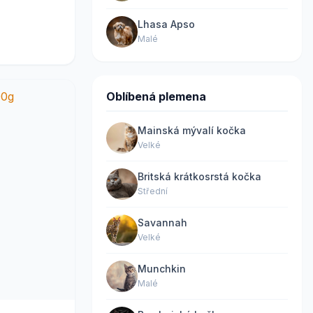
Lhasa Apso
Malé
Oblíbená plemena
Mainská mývalí kočka
Velké
Britská krátkosrstá kočka
Střední
Savannah
Velké
Munchkin
Malé