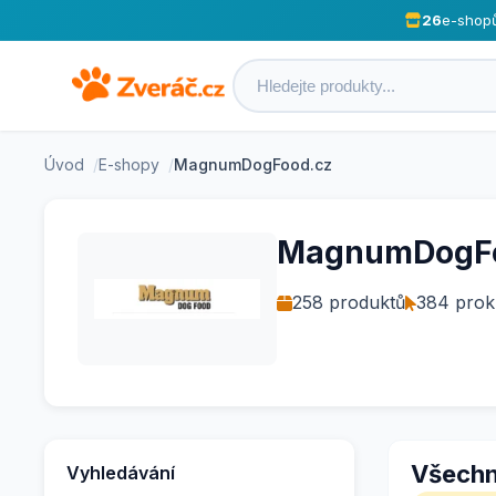
26
e-shop
Úvod
E-shopy
MagnumDogFood.cz
MagnumDogFo
258 produktů
384 prokl
Všechn
Vyhledávání