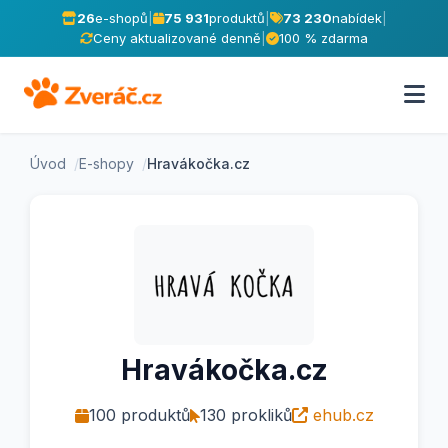
26
e-shopů
|
75 931
produktů
|
73 230
nabídek
|
Ceny aktualizované denně
|
100 % zdarma
Úvod
E-shopy
Hravákočka.cz
Hravákočka.cz
100 produktů
130 prokliků
ehub.cz