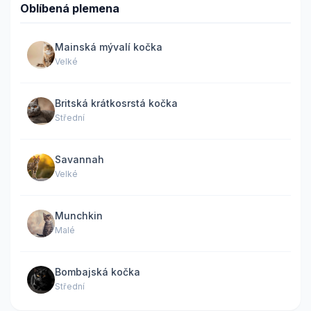
Oblíbená plemena
Mainská mývalí kočka
Velké
Britská krátkosrstá kočka
Střední
Savannah
Velké
Munchkin
Malé
Bombajská kočka
Střední