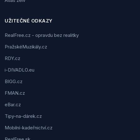
Atlas želv
UŽITEČNÉ ODKAZY
RealFree.cz - opravdu bez realitky
PražskéMuzikály.cz
RDY.cz
i-DIVADLO.eu
BIGG.cz
FMAN.cz
eBar.cz
Tipy-na-dárek.cz
Mobilní-kadeřnictví.cz
RealFree.sk