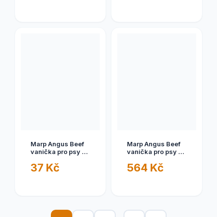
Marp Angus Beef
Marp Angus Beef
vanička pro psy s
vanička pro psy s
hovězím - 100g
hovězím -
37 Kč
564 Kč
16x100g