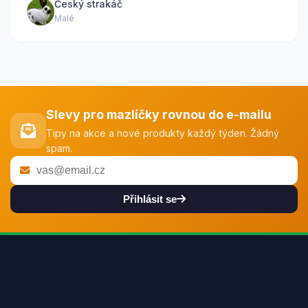
Český strakáč
Malé
Slevy pro mazlíčky rovnou do e-mailu
Tipy na akce a nové produkty každý týden. Žádný
spam.
Přihlásit se