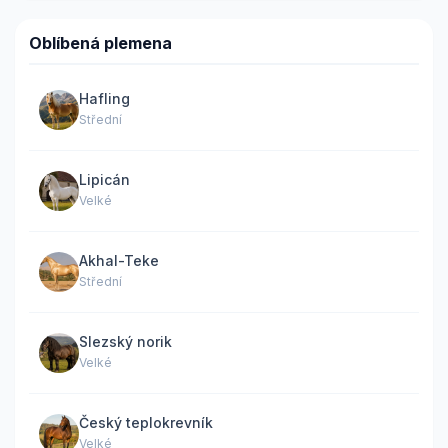
Oblíbená plemena
Hafling
Střední
Lipicán
Velké
Akhal-Teke
Střední
Slezský norik
Velké
Český teplokrevník
Velké