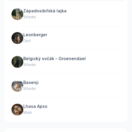
Západosibiřská lajka
Střední
Leonberger
Obří
Belgický ovčák – Groenendael
Střední
Basenji
Střední
Lhasa Apso
Malé