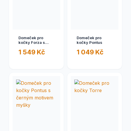
Domeček pro
Domeček pro
kočky Forza s
kočky Pontus
černým motivem
1 549 Kč
1 049 Kč
myšky