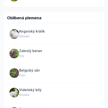
Oblíbená plemena
Angorský králík
Střední
Zakrslý beran
tiny
Belgický obr
Obří
Vídeňský bílý
Střední