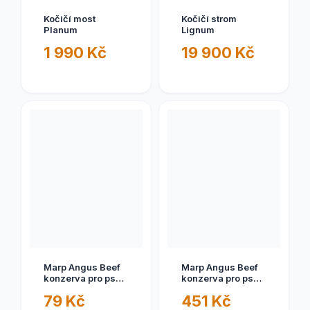
Kočičí most
Kočičí strom
Planum
Lignum
1 990 Kč
19 900 Kč
Marp Angus Beef
Marp Angus Beef
konzerva pro psy s
konzerva pro psy s
hovězím - 400g
hovězím - 6x400g
79 Kč
451 Kč