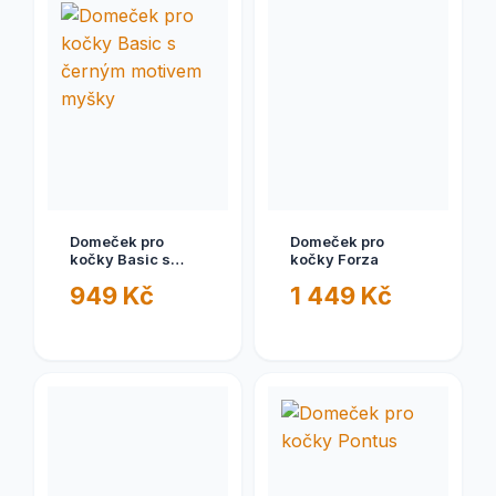
Domeček pro
Domeček pro
kočky Basic s
kočky Forza
černým motivem
949 Kč
1 449 Kč
myšky