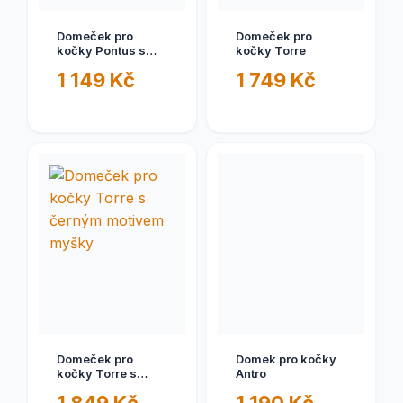
Domeček pro
Domeček pro
kočky Pontus s
kočky Torre
černým motivem
1 149 Kč
1 749 Kč
myšky
Domeček pro
Domek pro kočky
kočky Torre s
Antro
černým motivem
myšky